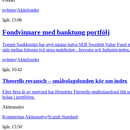
Fonder
nyheter
/
Aktiefonder
Igår, 15:06
Fondvinnare med banktung portfölj
Tommi Saukkoriipi har styrt nästan halva SEB Swedish Value Fund mot f
sida mellan börsens två stora maktbolag - Investor och Industrivärden.
nyheter
/
Aktiefonder
Igår, 10:42
Theorells revansch – småbolagsfonden kör om index
Efter flera år av motvind har Henrietta Theorells småbolagsfond fått u
bolag i portföljen.
Aktieanalys
Kommentar
,
Aktieanalys
/
Scandi Standard
Igår, 15:50