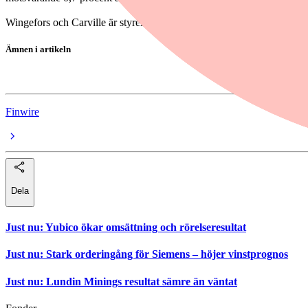
Wingefors och Carville är styrelseledamöter i Asmodee.
Ämnen i artikeln
Asmodee
Finwire
Dela
Just nu
:
Yubico ökar omsättning och rörelseresultat
Just nu
:
Stark orderingång för Siemens – höjer vinstprognos
Just nu
:
Lundin Minings resultat sämre än väntat