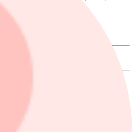
hav.
rades efter börsens stängning på tisdagen.