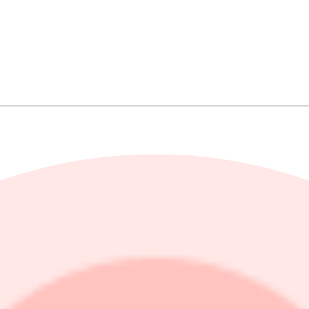
säljning av 5 miljoner B-aktier i brädspelsbolaget Asmodee som avisera
ngskursen, i en affär värd totalt 585 miljoner kronor.
as på 4,2 miljoner aktier som avyttras av Wingefors och 0,8 miljoner ak
h internationella institutionella och andra kvalificerade investerare.
motsvarande 16,9 procent av kapitalet och 37,5 procent av rösterna, med