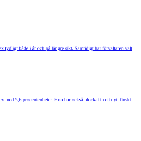
ydligt både i år och på längre sikt. Samtidigt har förvaltaren valt
ex med 5,6 procentenheter. Hon har också plockat in ett nytt finskt