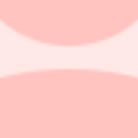
säljning av 5 miljoner B-aktier i brädspelsbolaget Asmodee som avisera
ngskursen, i en affär värd totalt 585 miljoner kronor.
as på 4,2 miljoner aktier som avyttras av Wingefors och 0,8 miljoner ak
h internationella institutionella och andra kvalificerade investerare.
motsvarande 16,9 procent av kapitalet och 37,5 procent av rösterna, med
åda har ingått en överenskommelse om lock-up för kvarvarande aktieinne