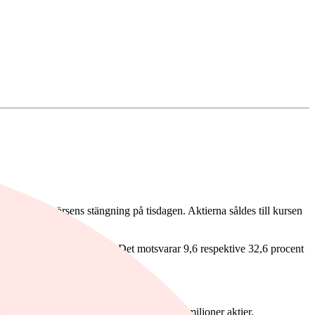
des efter börsens stängning på tisdagen. Aktierna såldes till kursen
tier som säljs av Carville. Det motsvarar 9,6 respektive 32,6 procent
an Stéphane Carville har kvar knappt 1,66 miljoner aktier,