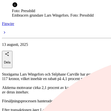
Foto: Pressbild
Embracers grundare Lars Wingefors. Foto: Pressbild
Finwire
13 augusti, 2025
Dela
Storägarna Lars Wingefors och Stéphane Carville har genomfört den för
117 kronor, vilket innebär en rabatt på 4,1 procent mot senaste stängni
Aktierna motsvarar cirka 2,1 procent av kapitalet i Asmodee och fördel
av deras innehav.
Försäljningsprocessen hanterades av SEB och riktade sig mot svenska oc
Efter transaktionen äger Lars Wingefors cirka 39,55 miljoner aktier, 