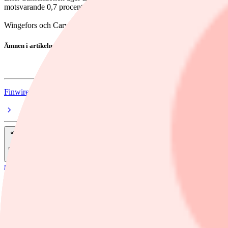
motsvarande 0,7 procent av kapitalet och 0,5 procent av rösterna. B
Wingefors och Carville är styrelseledamöter i Asmodee.
Ämnen i artikeln
Asmodee
Finwire
Dela
nyheter
/
Asmodee
Lars Wingefors storsäljer aktier i Asmode
Storägarna Lars Wingefors och Stéphane Carville har genomfört den fö