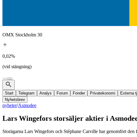
OMX Stockholm 30
0,02%
(vid stängning)
Start
Telegram
Analys
Forum
Fonder
Privatekonomi
Externa t
Nyhetsbrev
nyheter
/
Asmodee
Lars Wingefors storsäljer aktier i Asmode
Storägarna Lars Wingefors och Stéphane Carville har genomfört den fö