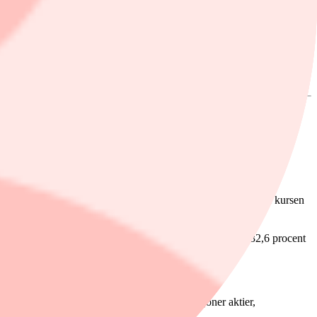
des efter börsens stängning på tisdagen. Aktierna såldes till kursen
tier som säljs av Carville. Det motsvarar 9,6 respektive 32,6 procent
an Stéphane Carville har kvar knappt 1,66 miljoner aktier,
hav.