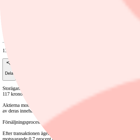
Foto: Pressbild
Embracers grundare Lars Wingefors. Foto: Pressbild
Finwire
13 augusti, 2025
Dela
Storägarna Lars Wingefors och Stéphane Carville har genomfört den för
117 kronor, vilket innebär en rabatt på 4,1 procent mot senaste stängni
Aktierna motsvarar cirka 2,1 procent av kapitalet i Asmodee och fördel
av deras innehav.
Försäljningsprocessen hanterades av SEB och riktade sig mot svenska oc
Efter transaktionen äger Lars Wingefors cirka 39,55 miljoner aktier, 
motsvarande 0,7 procent av kapitalet och 0,5 procent av rösterna. B