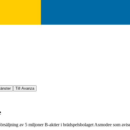
jänster
Till Avanza
e
rsäljning av 5 miljoner B-aktier i brädspelsbolaget Asmodee som avise