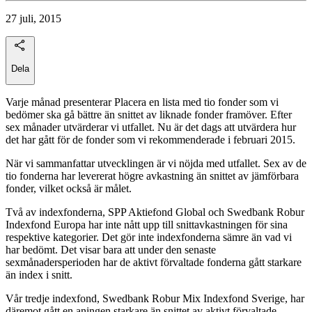
27 juli, 2015
Dela
Varje månad presenterar Placera en lista med tio fonder som vi
bedömer ska gå bättre än snittet av liknade fonder framöver. Efter
sex månader utvärderar vi utfallet. Nu är det dags att utvärdera hur
det har gått för de fonder som vi rekommenderade i februari 2015.
När vi sammanfattar utvecklingen är vi nöjda med utfallet. Sex av de
tio fonderna har levererat högre avkastning än snittet av jämförbara
fonder, vilket också är målet.
Två av indexfonderna, SPP Aktiefond Global och Swedbank Robur
Indexfond Europa har inte nått upp till snittavkastningen för sina
respektive kategorier. Det gör inte indexfonderna sämre än vad vi
har bedömt. Det visar bara att under den senaste
sexmånadersperioden har de aktivt förvaltade fonderna gått starkare
än index i snitt.
Vår tredje indexfond, Swedbank Robur Mix Indexfond Sverige, har
däremot gått en aningen starkare än snittet av aktivt förvaltade