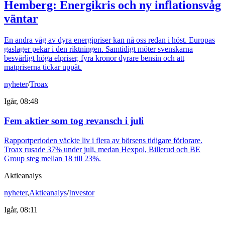
Hemberg: Energikris och ny inflationsvåg
väntar
En andra våg av dyra energipriser kan nå oss redan i höst. Europas
gaslager pekar i den riktningen. Samtidigt möter svenskarna
besvärligt höga elpriser, fyra kronor dyrare bensin och att
matpriserna tickar uppåt.
nyheter
/
Troax
Igår, 08:48
Fem aktier som tog revansch i juli
Rapportperioden väckte liv i flera av börsens tidigare förlorare.
Troax rusade 37% under juli, medan Hexpol, Billerud och BE
Group steg mellan 18 till 23%.
Aktieanalys
nyheter
,
Aktieanalys
/
Investor
Igår, 08:11