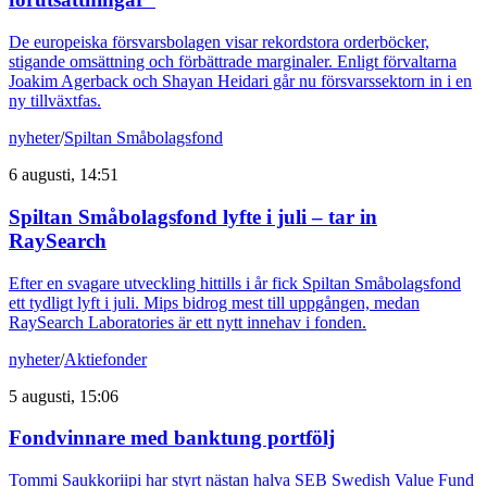
De europeiska försvarsbolagen visar rekordstora orderböcker,
stigande omsättning och förbättrade marginaler. Enligt förvaltarna
Joakim Agerback och Shayan Heidari går nu försvarssektorn in i en
ny tillväxtfas.
nyheter
/
Spiltan Småbolagsfond
6 augusti, 14:51
Spiltan Småbolagsfond lyfte i juli – tar in
RaySearch
Efter en svagare utveckling hittills i år fick Spiltan Småbolagsfond
ett tydligt lyft i juli. Mips bidrog mest till uppgången, medan
RaySearch Laboratories är ett nytt innehav i fonden.
nyheter
/
Aktiefonder
5 augusti, 15:06
Fondvinnare med banktung portfölj
Tommi Saukkoriipi har styrt nästan halva SEB Swedish Value Fund