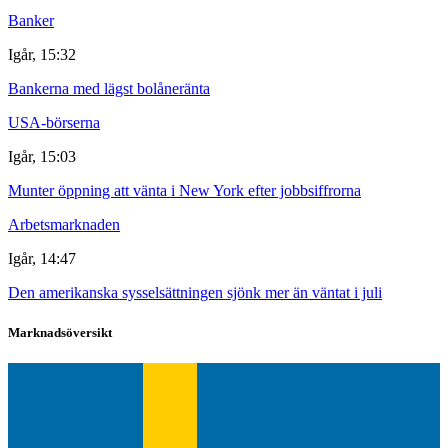
Banker
Igår, 15:32
Bankerna med lägst bolåneränta
USA-börserna
Igår, 15:03
Munter öppning att vänta i New York efter jobbsiffrorna
Arbetsmarknaden
Igår, 14:47
Den amerikanska sysselsättningen sjönk mer än väntat i juli
Marknadsöversikt