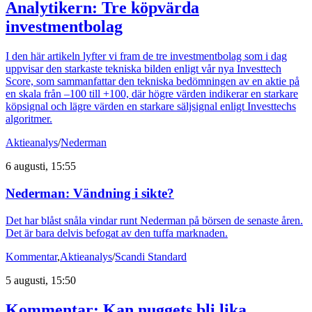
Analytikern: Tre köpvärda
investmentbolag
I den här artikeln lyfter vi fram de tre investmentbolag som i dag
uppvisar den starkaste tekniska bilden enligt vår nya Investtech
Score, som sammanfattar den tekniska bedömningen av en aktie på
en skala från –100 till +100, där högre värden indikerar en starkare
köpsignal och lägre värden en starkare säljsignal enligt Investtechs
algoritmer.
Aktieanalys
/
Nederman
6 augusti, 15:55
Nederman: Vändning i sikte?
Det har blåst snåla vindar runt Nederman på börsen de senaste åren.
Det är bara delvis befogat av den tuffa marknaden.
Kommentar
,
Aktieanalys
/
Scandi Standard
5 augusti, 15:50
Kommentar: Kan nuggets bli lika