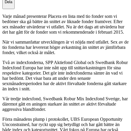
Dela
Varje månad presenterar Placera en lista med tio fonder som vi
bedömer ska gå bättre än snittet av liknade fonder framöver. Efter
sex månader utvärderar vi utfallet. Nu är det dags att utvärdera hur
det har gått för de fonder som vi rekommenderade i februari 2015.
När vi sammanfattar utvecklingen är vi nöjda med utfallet. Sex av de
tio fonderna har levererat högre avkastning än snittet av jämförbara
fonder, vilket också är målet.
Två av indexfonderna, SPP Aktiefond Global och Swedbank Robur
Indexfond Europa har inte nått upp till snittavkastningen för sina
respektive kategorier. Det gör inte indexfonderna sämre än vad vi
har bedömt. Det visar bara att under den senaste
sexmånadersperioden har de aktivt förvaltade fonderna gått starkare
än index i snitt.
Vår tredje indexfond, Swedbank Robur Mix Indexfond Sverige, har
däremot gått en aningen starkare än snittet av aktivt förvaltade
aggressiva blandfonder.
Förra månadens plump i protokollet, UBS European Opportunity
Unconstrained, har ryckt upp sig betydligt och har gått bättre än
både index och kategorisnittet. Vårt fokus på Europa har också