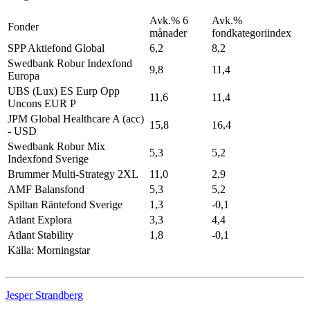
Avk.% 6
Avk.%
Fonder
månader
fondkategoriindex
SPP Aktiefond Global
6,2
8,2
Swedbank Robur Indexfond
9,8
11,4
Europa
UBS (Lux) ES Eurp Opp
11,6
11,4
Uncons EUR P
JPM Global Healthcare A (acc)
15,8
16,4
- USD
Swedbank Robur Mix
5,3
5,2
Indexfond Sverige
Brummer Multi-Strategy 2XL
11,0
2,9
AMF Balansfond
5,3
5,2
Spiltan Räntefond Sverige
1,3
-0,1
Atlant Explora
3,3
4,4
Atlant Stability
1,8
-0,1
Källa: Morningstar
Jesper Strandberg