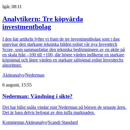
Igår, 08:11
Analytikern: Tre köpvärda
investmentbolag
I den här artikeln lyfter vi fram de tre investmentbolag som i dag
uppvisar den starkaste tekniska bilden enligt vår nya Investtech
Score, som sammanfattar den tekniska bedömningen av en aktie på
en skala från –100 till +100, där högre värden indikerar en starkare
köpsignal och lägre värden en starkare säljsignal enligt Investtechs
algoritmer.
Aktieanalys
/
Nederman
6 augusti, 15:55
Nederman: Vändning i sikte?
Det har blåst snåla vindar runt Nederman på börsen de senaste åren.
Det är bara delvis befogat av den tuffa marknaden.
Kommentar
,
Aktieanalys
/
Scandi Standard