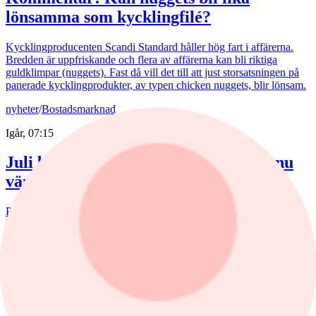
lönsamma som kycklingfilé?
Kycklingproducenten Scandi Standard håller hög fart i affärerna.
Bredden är uppfriskande och flera av affärerna kan bli riktiga
guldklimpar (nuggets). Fast då vill det till att just storsatsningen på
panerade kycklingprodukter, av typen chicken nuggets, blir lönsam.
nyheter
/
Bostadsmarknad
Igår, 07:15
Juli bjöd på billigare bostadsrätter – nu
väntar en aktiv marknad
Priserna på bostadsrätter sjönk i juli medan villapriserna ökade.
Fritidshusmarknaden bjöd samtidigt på månadens tredbrott. "En
glädjande signal", menar Liza Nyberg, tf VD för Svensk
Fastighetsförmedling.
nyheter
/
Aktierekommendationer
Igår, 08:39