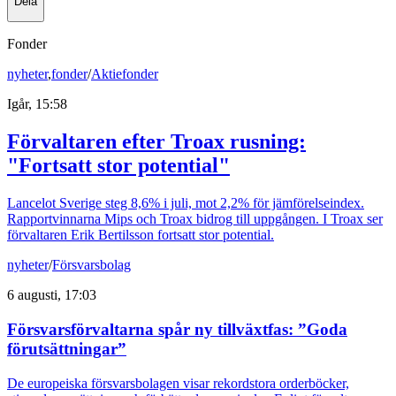
Dela
Fonder
nyheter
,
fonder
/
Aktiefonder
Igår, 15:58
Förvaltaren efter Troax rusning:
"Fortsatt stor potential"
Lancelot Sverige steg 8,6% i juli, mot 2,2% för jämförelseindex.
Rapportvinnarna Mips och Troax bidrog till uppgången. I Troax ser
förvaltaren Erik Bertilsson fortsatt stor potential.
nyheter
/
Försvarsbolag
6 augusti, 17:03
Försvarsförvaltarna spår ny tillväxtfas: ”Goda
förutsättningar”
De europeiska försvarsbolagen visar rekordstora orderböcker,