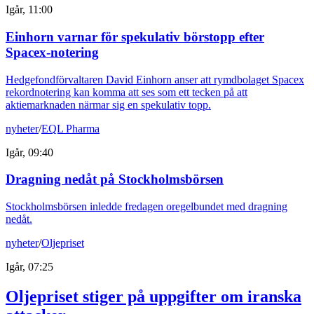
Igår, 11:00
Einhorn varnar för spekulativ börstopp efter
Spacex-notering
Hedgefondförvaltaren David Einhorn anser att rymdbolaget Spacex
rekordnotering kan komma att ses som ett tecken på att
aktiemarknaden närmar sig en spekulativ topp.
nyheter
/
EQL Pharma
Igår, 09:40
Dragning nedåt på Stockholmsbörsen
Stockholmsbörsen inledde fredagen oregelbundet med dragning
nedåt.
nyheter
/
Oljepriset
Igår, 07:25
Oljepriset stiger på uppgifter om iranska