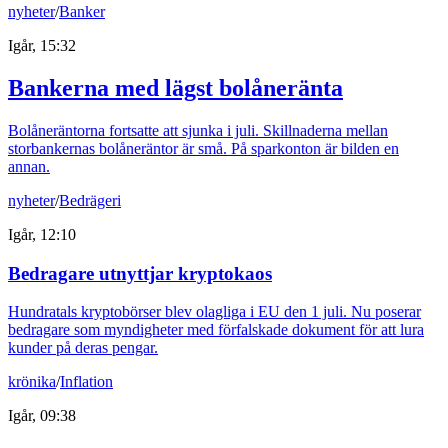
nyheter
/
Banker
Igår, 15:32
Bankerna med lägst bolåneränta
Bolåneräntorna fortsatte att sjunka i juli. Skillnaderna mellan
storbankernas bolåneräntor är små. På sparkonton är bilden en
annan.
nyheter
/
Bedrägeri
Igår, 12:10
Bedragare utnyttjar kryptokaos
Hundratals kryptobörser blev olagliga i EU den 1 juli. Nu poserar
bedragare som myndigheter med förfalskade dokument för att lura
kunder på deras pengar.
krönika
/
Inflation
Igår, 09:38