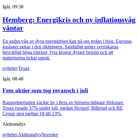
Igår, 09:38
Hemberg: Energikris och ny inflationsvåg
väntar
En andra våg av dyra energipriser kan nå oss redan i höst. Europas
gaslager pekar i den riktningen. Samtidigt möter svenskarna
besvärligt höga elpriser, fyra kronor dyrare bensin och att
matpriserna tickar uppåt.
nyheter
/
Troax
Igår, 08:48
Fem aktier som tog revansch i juli
Rapportperioden väckte liv i flera av börsens tidigare förlorare.
Troax rusade 37% under juli, medan Hexpol, Billerud och BE
Group steg mellan 18 till 23%.
Aktieanalys
nyheter
,
Aktieanalys
/
Investor