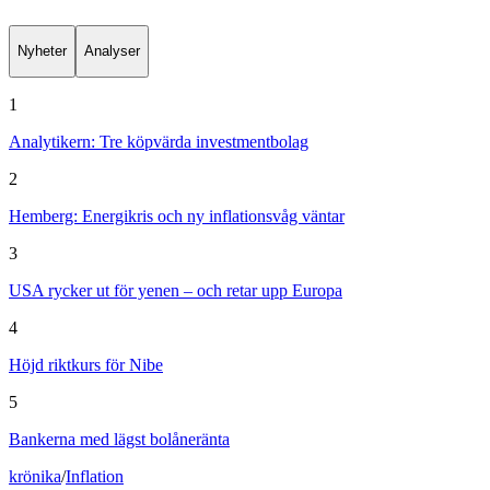
Nyheter
Analyser
1
Analytikern: Tre köpvärda investmentbolag
2
Hemberg: Energikris och ny inflationsvåg väntar
3
USA rycker ut för yenen – och retar upp Europa
4
Höjd riktkurs för Nibe
5
Bankerna med lägst bolåneränta
krönika
/
Inflation