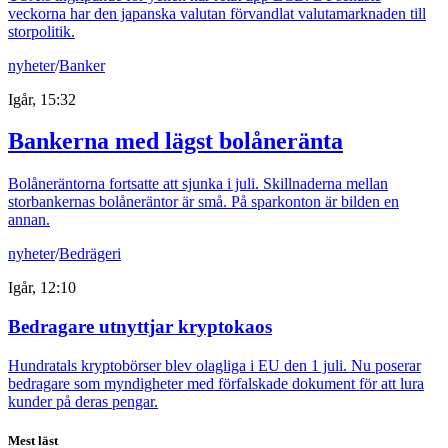
veckorna har den japanska valutan förvandlat valutamarknaden till
storpolitik.
nyheter
/
Banker
Igår, 15:32
Bankerna med lägst bolåneränta
Bolåneräntorna fortsatte att sjunka i juli. Skillnaderna mellan
storbankernas bolåneräntor är små. På sparkonton är bilden en
annan.
nyheter
/
Bedrägeri
Igår, 12:10
Bedragare utnyttjar kryptokaos
Hundratals kryptobörser blev olagliga i EU den 1 juli. Nu poserar
bedragare som myndigheter med förfalskade dokument för att lura
kunder på deras pengar.
Mest läst