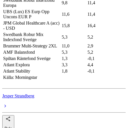
Swedbank Robur Indexfond
9,8
11,4
Europa
UBS (Lux) ES Eurp Opp
11,6
11,4
Uncons EUR P
JPM Global Healthcare A (acc)
15,8
16,4
- USD
Swedbank Robur Mix
5,3
5,2
Indexfond Sverige
Brummer Multi-Strategy 2XL
11,0
2,9
AMF Balansfond
5,3
5,2
Spiltan Räntefond Sverige
1,3
-0,1
Atlant Explora
3,3
4,4
Atlant Stability
1,8
-0,1
Källa: Morningstar
Jesper Strandberg