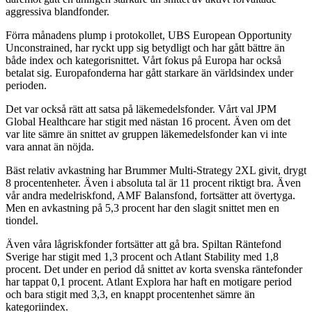
aggressiva blandfonder.
Förra månadens plump i protokollet, UBS European Opportunity
Unconstrained, har ryckt upp sig betydligt och har gått bättre än
både index och kategorisnittet. Vårt fokus på Europa har också
betalat sig. Europafonderna har gått starkare än världsindex under
perioden.
Det var också rätt att satsa på läkemedelsfonder. Vårt val JPM
Global Healthcare har stigit med nästan 16 procent. Även om det
var lite sämre än snittet av gruppen läkemedelsfonder kan vi inte
vara annat än nöjda.
Bäst relativ avkastning har Brummer Multi-Strategy 2XL givit, drygt
8 procentenheter. Även i absoluta tal är 11 procent riktigt bra. Även
vår andra medelriskfond, AMF Balansfond, fortsätter att övertyga.
Men en avkastning på 5,3 procent har den slagit snittet men en
tiondel.
Även våra lågriskfonder fortsätter att gå bra. Spiltan Räntefond
Sverige har stigit med 1,3 procent och Atlant Stability med 1,8
procent. Det under en period då snittet av korta svenska räntefonder
har tappat 0,1 procent. Atlant Explora har haft en motigare period
och bara stigit med 3,3, en knappt procentenhet sämre än
kategoriindex.