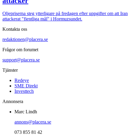
attacker
Oljepriserna steg ytterligare på fredagen efter uppgifter om att Iran
attackerat "fientliga mål" i Hormuzsundet.
Kontakta oss
redaktionen@placera.se
Frågor om forumet
support@placera.se
Tjänster
Redeye
SME Direkt
Investtech
Annonsera
Marc Lindh
annons@placera.se
073 855 81 42