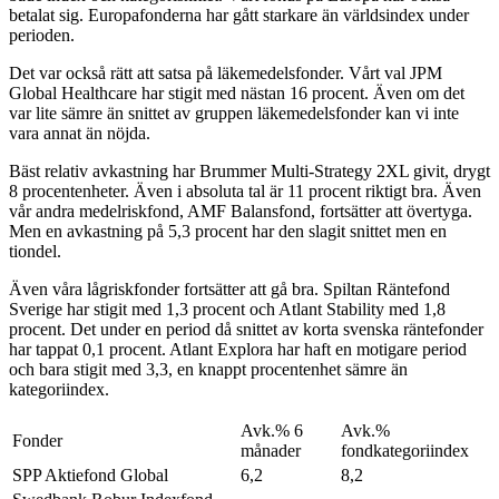
betalat sig. Europafonderna har gått starkare än världsindex under
perioden.
Det var också rätt att satsa på läkemedelsfonder. Vårt val JPM
Global Healthcare har stigit med nästan 16 procent. Även om det
var lite sämre än snittet av gruppen läkemedelsfonder kan vi inte
vara annat än nöjda.
Bäst relativ avkastning har Brummer Multi-Strategy 2XL givit, drygt
8 procentenheter. Även i absoluta tal är 11 procent riktigt bra. Även
vår andra medelriskfond, AMF Balansfond, fortsätter att övertyga.
Men en avkastning på 5,3 procent har den slagit snittet men en
tiondel.
Även våra lågriskfonder fortsätter att gå bra. Spiltan Räntefond
Sverige har stigit med 1,3 procent och Atlant Stability med 1,8
procent. Det under en period då snittet av korta svenska räntefonder
har tappat 0,1 procent. Atlant Explora har haft en motigare period
och bara stigit med 3,3, en knappt procentenhet sämre än
kategoriindex.
Avk.% 6
Avk.%
Fonder
månader
fondkategoriindex
SPP Aktiefond Global
6,2
8,2