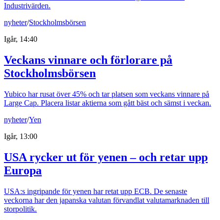
Industrivärden.
nyheter
/
Stockholmsbörsen
Igår, 14:40
Veckans vinnare och förlorare på
Stockholmsbörsen
Yubico har rusat över 45% och tar platsen som veckans vinnare på
Large Cap. Placera listar aktierna som gått bäst och sämst i veckan.
nyheter
/
Yen
Igår, 13:00
USA rycker ut för yenen – och retar upp
Europa
USA:s ingripande för yenen har retat upp ECB. De senaste
veckorna har den japanska valutan förvandlat valutamarknaden till
storpolitik.