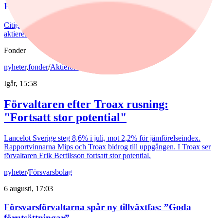
Höjd riktkurs för Nibe
Citigroup sänker riktkursen för Novo Nordisk. Här är dagens
aktierekommendationer.
Fonder
nyheter
,
fonder
/
Aktiefonder
Igår, 15:58
Förvaltaren efter Troax rusning:
"Fortsatt stor potential"
Lancelot Sverige steg 8,6% i juli, mot 2,2% för jämförelseindex.
Rapportvinnarna Mips och Troax bidrog till uppgången. I Troax ser
förvaltaren Erik Bertilsson fortsatt stor potential.
nyheter
/
Försvarsbolag
6 augusti, 17:03
Försvarsförvaltarna spår ny tillväxtfas: ”Goda
förutsättningar”