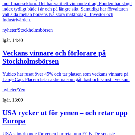
mot finanssektorn. Det har varit ett vinnande drag. Fonden har slagit
index tydligt både i år och på längre sikt. Samtidigt har förvaltaren
valt sida mellan börsens två stora maktbolag - Investor och
Industrivärden.
nyheter
/
Stockholmsbörsen
Igår, 14:40
Veckans vinnare och förlorare på
Stockholmsbörsen
Yubico har rusat över 45% och tar platsen som veckans vinnare på
Large Cap. Placera listar aktierna som gått bäst och sämst i veckan.
nyheter
/
Yen
Igår, 13:00
USA rycker ut för yenen – och retar upp
Europa
USA:s ingripande för yenen har retat upp ECB. De senaste