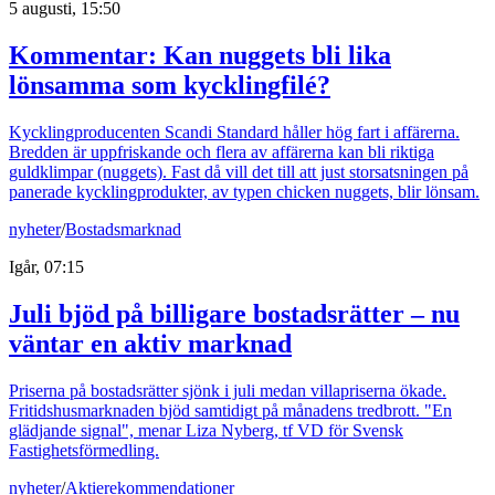
5 augusti, 15:50
Kommentar: Kan nuggets bli lika
lönsamma som kycklingfilé?
Kycklingproducenten Scandi Standard håller hög fart i affärerna.
Bredden är uppfriskande och flera av affärerna kan bli riktiga
guldklimpar (nuggets). Fast då vill det till att just storsatsningen på
panerade kycklingprodukter, av typen chicken nuggets, blir lönsam.
nyheter
/
Bostadsmarknad
Igår, 07:15
Juli bjöd på billigare bostadsrätter – nu
väntar en aktiv marknad
Priserna på bostadsrätter sjönk i juli medan villapriserna ökade.
Fritidshusmarknaden bjöd samtidigt på månadens tredbrott. "En
glädjande signal", menar Liza Nyberg, tf VD för Svensk
Fastighetsförmedling.
nyheter
/
Aktierekommendationer