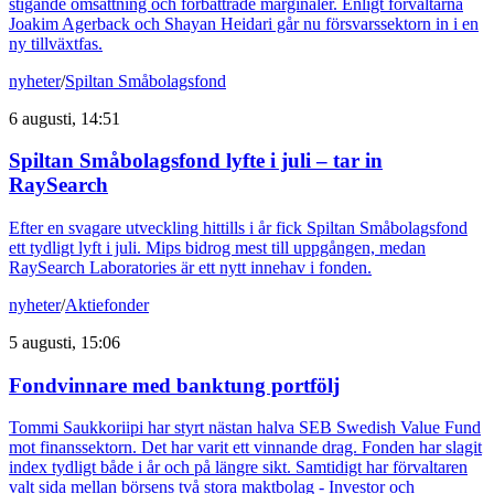
stigande omsättning och förbättrade marginaler. Enligt förvaltarna
Joakim Agerback och Shayan Heidari går nu försvarssektorn in i en
ny tillväxtfas.
nyheter
/
Spiltan Småbolagsfond
6 augusti, 14:51
Spiltan Småbolagsfond lyfte i juli – tar in
RaySearch
Efter en svagare utveckling hittills i år fick Spiltan Småbolagsfond
ett tydligt lyft i juli. Mips bidrog mest till uppgången, medan
RaySearch Laboratories är ett nytt innehav i fonden.
nyheter
/
Aktiefonder
5 augusti, 15:06
Fondvinnare med banktung portfölj
Tommi Saukkoriipi har styrt nästan halva SEB Swedish Value Fund
mot finanssektorn. Det har varit ett vinnande drag. Fonden har slagit
index tydligt både i år och på längre sikt. Samtidigt har förvaltaren
valt sida mellan börsens två stora maktbolag - Investor och