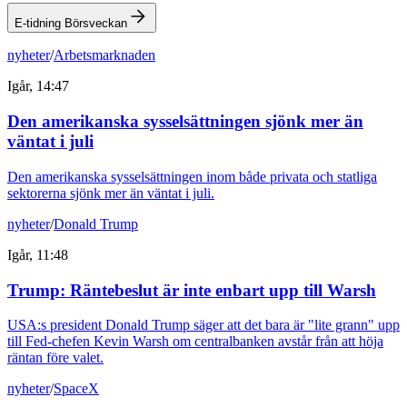
E-tidning Börsveckan
nyheter
/
Arbetsmarknaden
Igår, 14:47
Den amerikanska sysselsättningen sjönk mer än
väntat i juli
Den amerikanska sysselsättningen inom både privata och statliga
sektorerna sjönk mer än väntat i juli.
nyheter
/
Donald Trump
Igår, 11:48
Trump: Räntebeslut är inte enbart upp till Warsh
USA:s president Donald Trump säger att det bara är "lite grann" upp
till Fed-chefen Kevin Warsh om centralbanken avstår från att höja
räntan före valet.
nyheter
/
SpaceX