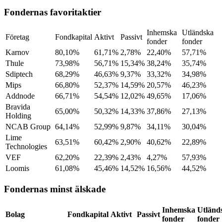
Fondernas favoritaktier
Inhemska
Utländska
Företag
Fondkapital
Aktivt
Passivt
fonder
fonder
Karnov
80,10%
61,71%
2,78%
22,40%
57,71%
Thule
73,98%
56,71%
15,34%
38,24%
35,74%
Sdiptech
68,29%
46,63%
9,37%
33,32%
34,98%
Mips
66,80%
52,37%
14,59%
20,57%
46,23%
Addnode
66,71%
54,54%
12,02%
49,65%
17,06%
Bravida
65,00%
50,32%
14,33%
37,86%
27,13%
Holding
NCAB Group
64,14%
52,99%
9,87%
34,11%
30,04%
Lime
63,51%
60,42%
2,90%
40,62%
22,89%
Technologies
VEF
62,20%
22,39%
2,43%
4,27%
57,93%
Loomis
61,08%
45,46%
14,52%
16,56%
44,52%
Fondernas minst älskade
Inhemska
Utländ
Bolag
Fondkapital
Aktivt
Passivt
fonder
fonder