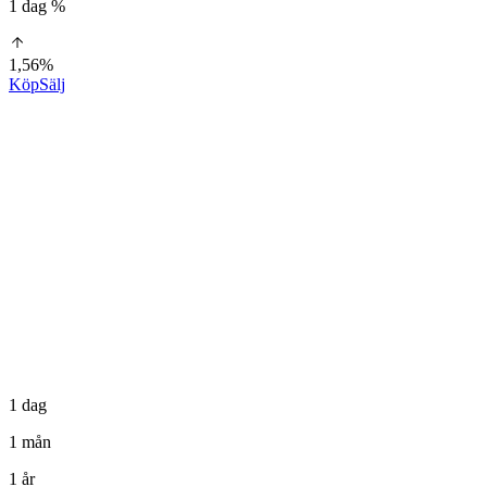
1 dag %
1,56%
Köp
Sälj
1 dag
1 mån
1 år