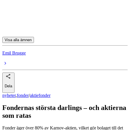
Röko
Karnov
Mips
Visa alla ämnen
Emil Brugge
Dela
nyheter
,
fonder
/
aktiefonder
Fondernas största darlings – och aktierna
som ratas
Fonder äger över 80% av Karnov-aktien, vilket gör bolaget till det