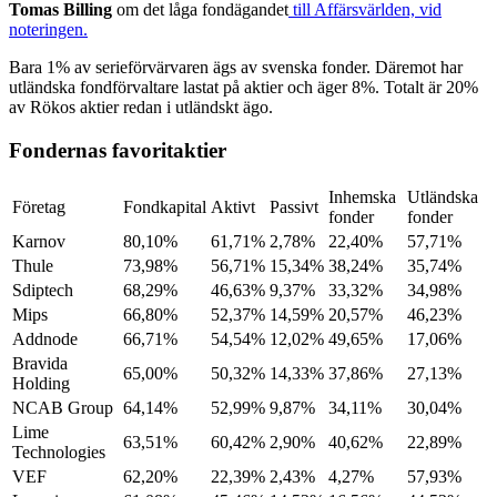
Tomas
Billing
om det låga fondägandet
till Affärsvärlden, vid
noteringen.
Bara 1% av serieförvärvaren ägs av svenska fonder. Däremot har
utländska fondförvaltare lastat på aktier och äger 8%. Totalt är 20%
av Rökos aktier redan i utländskt ägo.
Fondernas favoritaktier
Inhemska
Utländska
Företag
Fondkapital
Aktivt
Passivt
fonder
fonder
Karnov
80,10%
61,71%
2,78%
22,40%
57,71%
Thule
73,98%
56,71%
15,34%
38,24%
35,74%
Sdiptech
68,29%
46,63%
9,37%
33,32%
34,98%
Mips
66,80%
52,37%
14,59%
20,57%
46,23%
Addnode
66,71%
54,54%
12,02%
49,65%
17,06%
Bravida
65,00%
50,32%
14,33%
37,86%
27,13%
Holding
NCAB Group
64,14%
52,99%
9,87%
34,11%
30,04%
Lime
63,51%
60,42%
2,90%
40,62%
22,89%
Technologies
VEF
62,20%
22,39%
2,43%
4,27%
57,93%