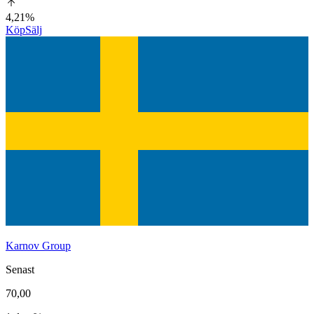
4,21%
Köp
Sälj
Karnov Group
Senast
70,00