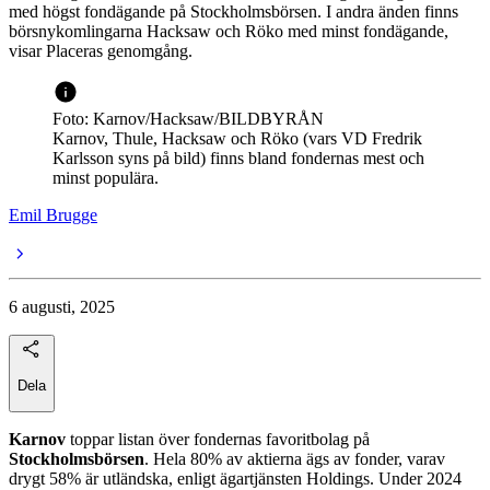
med högst fondägande på Stockholmsbörsen. I andra änden finns
börsnykomlingarna Hacksaw och Röko med minst fondägande,
visar Placeras genomgång.
Foto: Karnov/Hacksaw/BILDBYRÅN
Karnov, Thule, Hacksaw och Röko (vars VD Fredrik
Karlsson syns på bild) finns bland fondernas mest och
minst populära.
Emil Brugge
6 augusti, 2025
Dela
Karnov
toppar listan över fondernas favoritbolag på
Stockholmsbörsen
. Hela 80% av aktierna ägs av fonder, varav
drygt 58% är utländska, enligt ägartjänsten Holdings. Under 2024