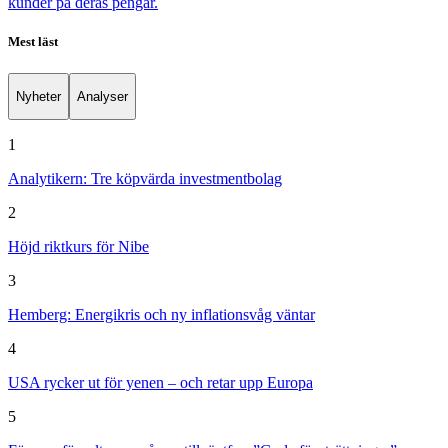
kunder på deras pengar.
Mest läst
Nyheter
Analyser
1
Analytikern: Tre köpvärda investmentbolag
2
Höjd riktkurs för Nibe
3
Hemberg: Energikris och ny inflationsvåg väntar
4
USA rycker ut för yenen – och retar upp Europa
5