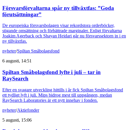
Försvarsförvaltarna spår ny tillväxtfas: ”Goda
förutsättningar”
De europeiska försvarsbolagen visar rekordstora orderböcker,
stigande omsättning och förbättrade marginaler. Enligt förvaltarna
Joakim Agerback och Shayan Heidari går nu försvarssektorn in i en
ny tillväxtfas.
nyheter
/
Spiltan Småbolagsfond
6 augusti, 14:51
Spiltan Småbolagsfond lyfte i juli – tar in
RaySearch
Efter en svagare utveckling hittills i år fick Spiltan Småbolagsfond
ett tydligt lyft i juli. Mips bidrog mest till uppgången, medan
RaySearch Laboratories är ett nytt innehav i fonden.
nyheter
/
Aktiefonder
5 augusti, 15:06