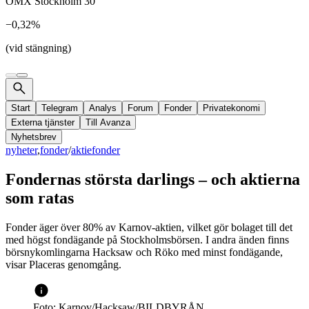
OMX Stockholm 30
−0,32%
(vid stängning)
Start
Telegram
Analys
Forum
Fonder
Privatekonomi
Externa tjänster
Till Avanza
Nyhetsbrev
nyheter
,
fonder
/
aktiefonder
Fondernas största darlings – och aktierna
som ratas
Fonder äger över 80% av Karnov-aktien, vilket gör bolaget till det
med högst fondägande på Stockholmsbörsen. I andra änden finns
börsnykomlingarna Hacksaw och Röko med minst fondägande,
visar Placeras genomgång.
Foto: Karnov/Hacksaw/BILDBYRÅN