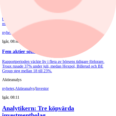
En andra våg av dyra energipriser kan nå oss redan i höst. Europas
gaslager pekar i den riktningen. Samtidigt möter svenskarna
besvärligt höga elpriser, fyra kronor dyrare bensin och att
matpriserna tickar uppåt.
nyheter
/
Troax
Igår, 08:48
Fem aktier som tog revansch i juli
Rapportperioden väckte liv i flera av börsens tidigare förlorare.
Troax rusade 37% under juli, medan Hexpol, Billerud och BE
Group steg mellan 18 till 23%.
Aktieanalys
nyheter
,
Aktieanalys
/
Investor
Igår, 08:11
Analytikern: Tre köpvärda
investmentbolag