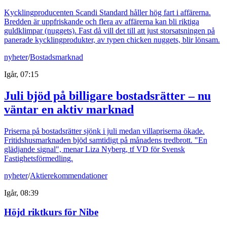
Kycklingproducenten Scandi Standard håller hög fart i affärerna.
Bredden är uppfriskande och flera av affärerna kan bli riktiga
guldklimpar (nuggets). Fast då vill det till att just storsatsningen på
panerade kycklingprodukter, av typen chicken nuggets, blir lönsam.
nyheter
/
Bostadsmarknad
Igår, 07:15
Juli bjöd på billigare bostadsrätter – nu
väntar en aktiv marknad
Priserna på bostadsrätter sjönk i juli medan villapriserna ökade.
Fritidshusmarknaden bjöd samtidigt på månadens tredbrott. "En
glädjande signal", menar Liza Nyberg, tf VD för Svensk
Fastighetsförmedling.
nyheter
/
Aktierekommendationer
Igår, 08:39
Höjd riktkurs för Nibe