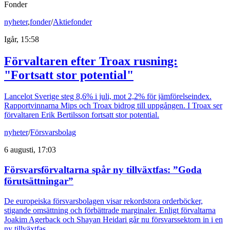
Fonder
nyheter
,
fonder
/
Aktiefonder
Igår, 15:58
Förvaltaren efter Troax rusning:
"Fortsatt stor potential"
Lancelot Sverige steg 8,6% i juli, mot 2,2% för jämförelseindex.
Rapportvinnarna Mips och Troax bidrog till uppgången. I Troax ser
förvaltaren Erik Bertilsson fortsatt stor potential.
nyheter
/
Försvarsbolag
6 augusti, 17:03
Försvarsförvaltarna spår ny tillväxtfas: ”Goda
förutsättningar”
De europeiska försvarsbolagen visar rekordstora orderböcker,
stigande omsättning och förbättrade marginaler. Enligt förvaltarna
Joakim Agerback och Shayan Heidari går nu försvarssektorn in i en
ny tillväxtfas.