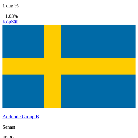
1 dag %
−1,03%
Köp
Sälj
Addnode Group B
Senast
40,20