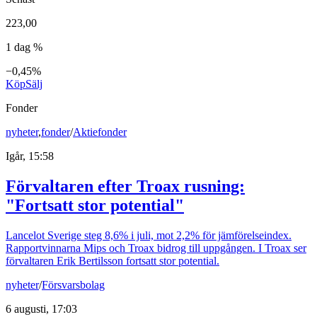
223,00
1 dag %
−0,45%
Köp
Sälj
Fonder
nyheter
,
fonder
/
Aktiefonder
Igår, 15:58
Förvaltaren efter Troax rusning:
"Fortsatt stor potential"
Lancelot Sverige steg 8,6% i juli, mot 2,2% för jämförelseindex.
Rapportvinnarna Mips och Troax bidrog till uppgången. I Troax ser
förvaltaren Erik Bertilsson fortsatt stor potential.
nyheter
/
Försvarsbolag
6 augusti, 17:03