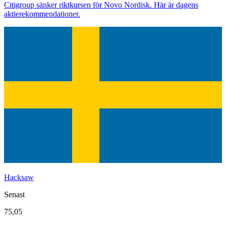
Citigroup sänker riktkursen för Novo Nordisk. Här är dagens
aktierekommendationer.
Hacksaw
Senast
75,05