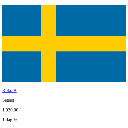
Röko B
Senast
1 930,00
1 dag %