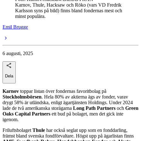
Karnov, Thule, Hacksaw och Röko (vars VD Fredrik
Karlsson syns på bild) finns bland fondernas mest och
minst populära.
Emil Brugge
6 augusti, 2025
Dela
Karnov
toppar listan över fondernas favoritbolag på
Stockholmsbörsen
. Hela 80% av aktierna ägs av fonder, varav
drygt 58% är utländska, enligt ägartjänsten Holdings. Under 2024
lade de två amerikanska storägarna
Long Path Partners
och
Green
Oaks Capital Partners
ett bud på bolaget, men det gick inte
igenom.
Friluftsbolaget
Thule
har också seglat upp som en fond­darling,
främst bland svenska fondförvaltare. Högst upp på ägarlistan finns