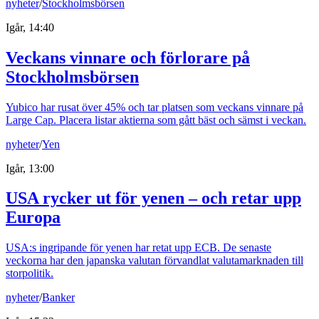
nyheter
/
Stockholmsbörsen
Igår, 14:40
Veckans vinnare och förlorare på
Stockholmsbörsen
Yubico har rusat över 45% och tar platsen som veckans vinnare på
Large Cap. Placera listar aktierna som gått bäst och sämst i veckan.
nyheter
/
Yen
Igår, 13:00
USA rycker ut för yenen – och retar upp
Europa
USA:s ingripande för yenen har retat upp ECB. De senaste
veckorna har den japanska valutan förvandlat valutamarknaden till
storpolitik.
nyheter
/
Banker