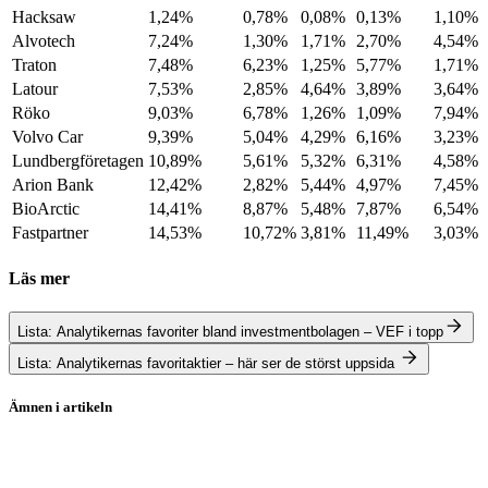
Hacksaw
1,24%
0,78%
0,08%
0,13%
1,10%
Alvotech
7,24%
1,30%
1,71%
2,70%
4,54%
Traton
7,48%
6,23%
1,25%
5,77%
1,71%
Latour
7,53%
2,85%
4,64%
3,89%
3,64%
Röko
9,03%
6,78%
1,26%
1,09%
7,94%
Volvo Car
9,39%
5,04%
4,29%
6,16%
3,23%
Lundbergföretagen
10,89%
5,61%
5,32%
6,31%
4,58%
Arion Bank
12,42%
2,82%
5,44%
4,97%
7,45%
BioArctic
14,41%
8,87%
5,48%
7,87%
6,54%
Fastpartner
14,53%
10,72%
3,81%
11,49%
3,03%
Läs mer
Lista: Analytikernas favoriter bland investmentbolagen – VEF i topp
Lista: Analytikernas favoritaktier – här ser de störst uppsida
Ämnen i artikeln
aktiefonder
Hacksaw