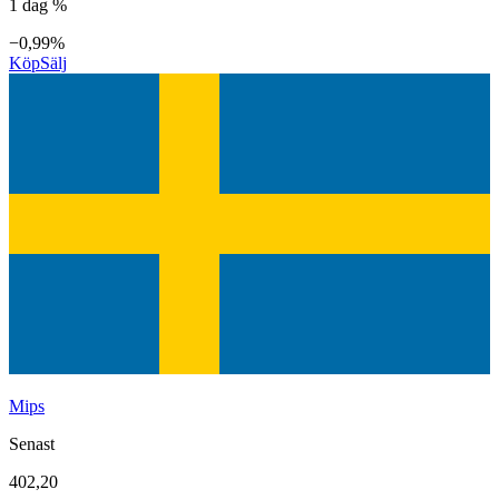
1 dag %
−0,99%
Köp
Sälj
Mips
Senast
402,20