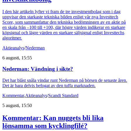
I den här artikeln lyfter vi fram de tre investmentbolag som i dag
uppvisar den starkaste tekniska bilden enligt vår nya Investtech
Score, som sammanfattar den tekniska bedömningen av en aktie på
en skala från –100 till +100, där högre värden indikerar en starkare
köpsignal och lägre värden en starkare säljsignal enligt Investtechs
algoritmer.
Aktieanalys
/
Nederman
6 augusti, 15:55
Nederman: Vändning i sikte?
Det har blåst snåla vindar runt Nederman på börsen de senaste åren.
Det är bara delvis befogat av den tuffa marknaden.
Kommentar
,
Aktieanalys
/
Scandi Standard
5 augusti, 15:50
Kommentar: Kan nuggets bli lika
lönsamma som kycklingfilé?