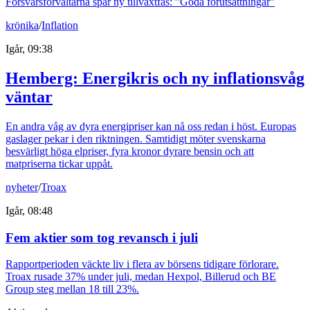
Försvarsförvaltarna spår ny tillväxtfas: ”Goda förutsättningar”
krönika
/
Inflation
Igår, 09:38
Hemberg: Energikris och ny inflationsvåg
väntar
En andra våg av dyra energipriser kan nå oss redan i höst. Europas
gaslager pekar i den riktningen. Samtidigt möter svenskarna
besvärligt höga elpriser, fyra kronor dyrare bensin och att
matpriserna tickar uppåt.
nyheter
/
Troax
Igår, 08:48
Fem aktier som tog revansch i juli
Rapportperioden väckte liv i flera av börsens tidigare förlorare.
Troax rusade 37% under juli, medan Hexpol, Billerud och BE
Group steg mellan 18 till 23%.