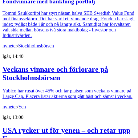
Fondvinnare med banktung portfölj
Tommi Saukkoriipi har styrt nästan halva SEB Swedish Value Fund
mot finanssektorn. Det har varit ett vinnande drag. Fonden har slagit
index tydligt både i år och på längre sikt. Samtidigt har förvaltaren
valt sida mellan börsens två stora maktbolag - Investor och
Industrivärden.
nyheter
/
Stockholmsbörsen
Igår, 14:40
Veckans vinnare och förlorare på
Stockholmsbörsen
Yubico har rusat över 45% och tar platsen som veckans vinnare på
Large Cap. Placera listar aktierna som gått bäst och sämst i veckan.
nyheter
/
Yen
Igår, 13:00
USA rycker ut för yenen – och retar upp