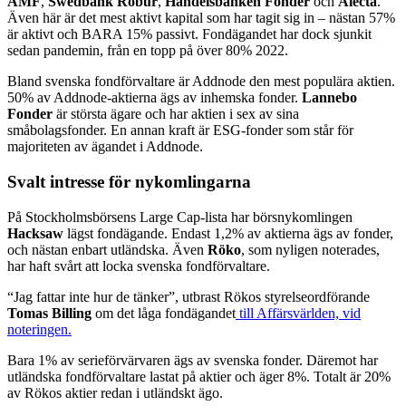
AMF
,
Swedbank Robur
,
Handelsbanken Fonder
och
Alecta
.
Även här är det mest aktivt kapital som har tagit sig in – nästan 57%
är aktivt och BARA 15% passivt. Fondägandet har dock sjunkit
sedan pandemin, från en topp på över 80% 2022.
Bland svenska fondförvaltare är Addnode den mest populära aktien.
50% av Addnode-aktierna ägs av inhemska fonder.
Lannebo
Fonder
är största ägare och har aktien i sex av sina
småbolagsfonder. En annan kraft är ESG-fonder som står för
majoriteten av ägandet i Addnode.
Svalt intresse för nykomlingarna
På Stockholmsbörsens Large Cap-lista har börsnykomlingen
Hacksaw
lägst fondägande. Endast 1,2% av aktierna ägs av fonder,
och nästan enbart utländska. Även
Röko
, som nyligen noterades,
har haft svårt att locka svenska fondförvaltare.
“Jag fattar inte hur de tänker”, utbrast Rökos styrelseordförande
Tomas
Billing
om det låga fondägandet
till Affärsvärlden, vid
noteringen.
Bara 1% av serieförvärvaren ägs av svenska fonder. Däremot har
utländska fondförvaltare lastat på aktier och äger 8%. Totalt är 20%
av Rökos aktier redan i utländskt ägo.