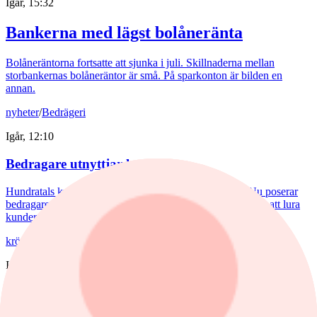
Igår, 15:32
Bankerna med lägst bolåneränta
Bolåneräntorna fortsatte att sjunka i juli. Skillnaderna mellan
storbankernas bolåneräntor är små. På sparkonton är bilden en
annan.
nyheter
/
Bedrägeri
Igår, 12:10
Bedragare utnyttjar kryptokaos
Hundratals kryptobörser blev olagliga i EU den 1 juli. Nu poserar
bedragare som myndigheter med förfalskade dokument för att lura
kunder på deras pengar.
krönika
/
Inflation
Igår, 09:38
Hemberg: Energikris och ny inflationsvåg
väntar