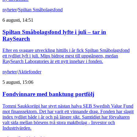
nyheter
/
Spiltan Småbolagsfond
6 augusti, 14:51
Spiltan Småbolagsfond lyfte i juli – tar in
RaySearch
Efter en svagare utveckling hittills i år fick Spiltan Småbolagsfond
ett tydligt lyft i juli. Mips bidrog mest till uppgången, medan
RaySearch Laboratories är ett nytt innehav i fonden.
nyheter
/
Aktiefonder
5 augusti, 15:06
Fondvinnare med banktung portfölj
Tommi Saukkoriipi har styrt nästan halva SEB Swedish Value Fund
mot finanssektorn. Det har varit ett vinnande drag. Fonden har slagit
index tydligt både i år och på längre sikt. Samtidigt har förvaltaren
valt sida mellan börsens två stora maktbolag - Investor och
Industrivärden.