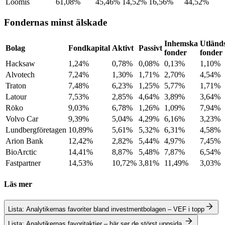
Loomis
61,08%
45,46%
14,52%
16,56%
44,52%
Fondernas minst älskade
Inhemska
Utländ
Bolag
Fondkapital
Aktivt
Passivt
fonder
fonder
Hacksaw
1,24%
0,78%
0,08%
0,13%
1,10%
Alvotech
7,24%
1,30%
1,71%
2,70%
4,54%
Traton
7,48%
6,23%
1,25%
5,77%
1,71%
Latour
7,53%
2,85%
4,64%
3,89%
3,64%
Röko
9,03%
6,78%
1,26%
1,09%
7,94%
Volvo Car
9,39%
5,04%
4,29%
6,16%
3,23%
Lundbergföretagen
10,89%
5,61%
5,32%
6,31%
4,58%
Arion Bank
12,42%
2,82%
5,44%
4,97%
7,45%
BioArctic
14,41%
8,87%
5,48%
7,87%
6,54%
Fastpartner
14,53%
10,72%
3,81%
11,49%
3,03%
Läs mer
Lista: Analytikernas favoriter bland investmentbolagen – VEF i topp
Lista: Analytikernas favoritaktier – här ser de störst uppsida