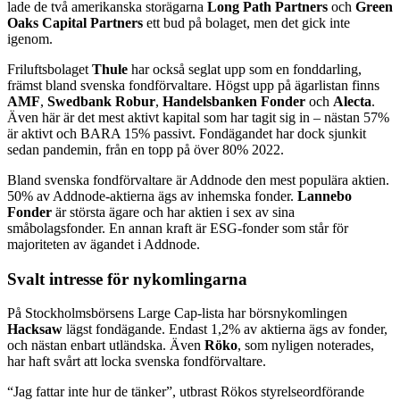
lade de två amerikanska storägarna
Long Path Partners
och
Green
Oaks Capital Partners
ett bud på bolaget, men det gick inte
igenom.
Friluftsbolaget
Thule
har också seglat upp som en fond­darling,
främst bland svenska fondförvaltare. Högst upp på ägarlistan finns
AMF
,
Swedbank Robur
,
Handelsbanken Fonder
och
Alecta
.
Även här är det mest aktivt kapital som har tagit sig in – nästan 57%
är aktivt och BARA 15% passivt. Fondägandet har dock sjunkit
sedan pandemin, från en topp på över 80% 2022.
Bland svenska fondförvaltare är Addnode den mest populära aktien.
50% av Addnode-aktierna ägs av inhemska fonder.
Lannebo
Fonder
är största ägare och har aktien i sex av sina
småbolagsfonder. En annan kraft är ESG-fonder som står för
majoriteten av ägandet i Addnode.
Svalt intresse för nykomlingarna
På Stockholmsbörsens Large Cap-lista har börsnykomlingen
Hacksaw
lägst fondägande. Endast 1,2% av aktierna ägs av fonder,
och nästan enbart utländska. Även
Röko
, som nyligen noterades,
har haft svårt att locka svenska fondförvaltare.
“Jag fattar inte hur de tänker”, utbrast Rökos styrelseordförande