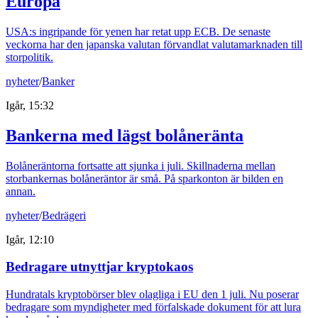
Europa
USA:s ingripande för yenen har retat upp ECB. De senaste
veckorna har den japanska valutan förvandlat valutamarknaden till
storpolitik.
nyheter
/
Banker
Igår, 15:32
Bankerna med lägst bolåneränta
Bolåneräntorna fortsatte att sjunka i juli. Skillnaderna mellan
storbankernas bolåneräntor är små. På sparkonton är bilden en
annan.
nyheter
/
Bedrägeri
Igår, 12:10
Bedragare utnyttjar kryptokaos
Hundratals kryptobörser blev olagliga i EU den 1 juli. Nu poserar
bedragare som myndigheter med förfalskade dokument för att lura