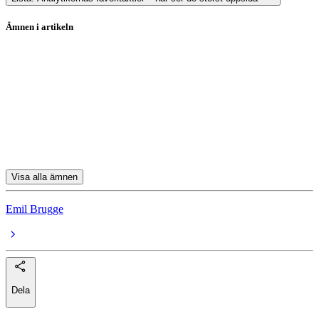
Ämnen i artikeln
aktiefonder
Hacksaw
Röko
Karnov
Mips
Visa alla ämnen
Emil Brugge
Dela