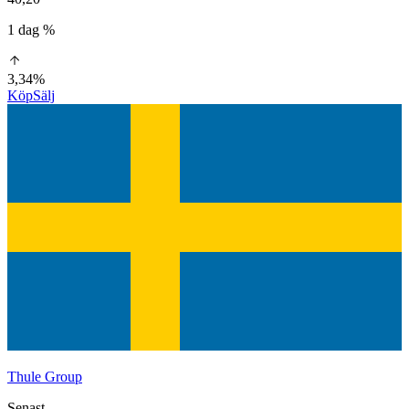
1 dag %
3,34%
Köp
Sälj
Thule Group
Senast