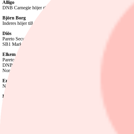
Alligo
DNB Carnegie höjer riktkursen till 163 kronor (160), upprepar köp
Björn Borg
Inderes höjer till öka (minska), riktkurs 67 kronor
Diös
Pareto Securities höjer riktkursen till 82 kronor (80), upprepar köp
SB1 Markets höjer riktkursen till 92 kronor (90), upprepar köp
Elkem
Pareto Securities sänker riktkursen till 35 norska kronor (36), upprep
DNB Carnegie höjer riktkursen till 40 norska kronor (35), upprepar 
Nordea höjer riktkursen till 33 norska kronor (32), upprepar köp
Enento
Nordea sänker riktkursen till 20 euro (21), upprepar köp
Humble
DNB Carnegie sänker riktkursen till 8,30 kronor (9), upprepar behåll
Kalmar
DNB Carnegie höjer riktkursen till 45 euro (37), upprepar behåll
Nordea höjer riktkursen till 54 euro (51), upprepar köp
Klaveness Combination Carriers