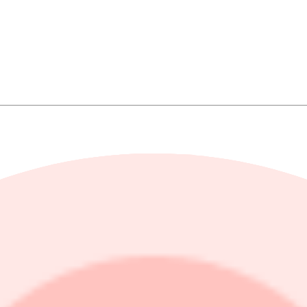
 sälj
ervikt