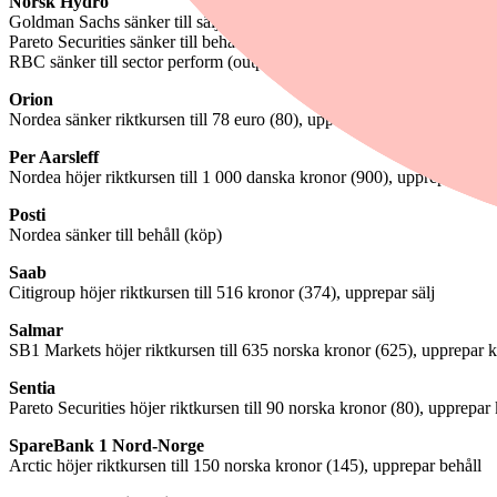
Norsk Hydro
Goldman Sachs sänker till sälj (neutral), riktkurs 69 norska kronor
Pareto Securities sänker till behåll (köp), riktkurs 90 norska kronor (9
RBC sänker till sector perform (outperform), riktkurs 80 norska krono
Orion
Nordea sänker riktkursen till 78 euro (80), upprepar köp
Per Aarsleff
Nordea höjer riktkursen till 1 000 danska kronor (900), upprepar köp
Posti
Nordea sänker till behåll (köp)
Saab
Citigroup höjer riktkursen till 516 kronor (374), upprepar sälj
Salmar
SB1 Markets höjer riktkursen till 635 norska kronor (625), upprepar 
Sentia
Pareto Securities höjer riktkursen till 90 norska kronor (80), upprepar
SpareBank 1 Nord-Norge
Arctic höjer riktkursen till 150 norska kronor (145), upprepar behåll