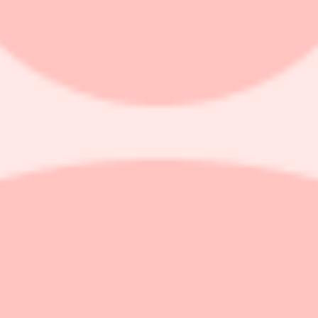
r köp
ar köp
l
l
köp