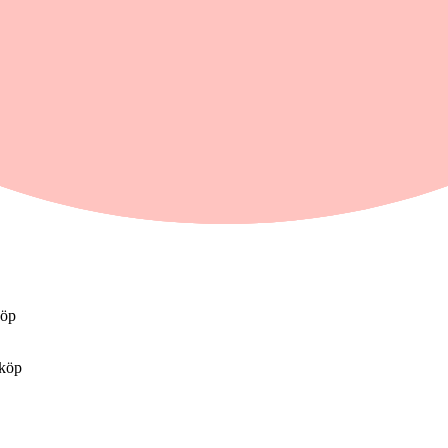
4)
r
köp
 köp