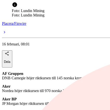
Foto: Lundin Mining
Foto: Lundin Mining
Placera/Finwire
16 februari, 08:01
Dela
AF Gruppen
DNB Carnegie höjer riktkursen till 145 norska kronor (135), upprepar
Aker
Nordea höjer riktkursen till 970 norska kronor (870), upprepar köp
Aker BP
JP Morgan höjer riktkursen till 228 norska kronor (225), upprepar und