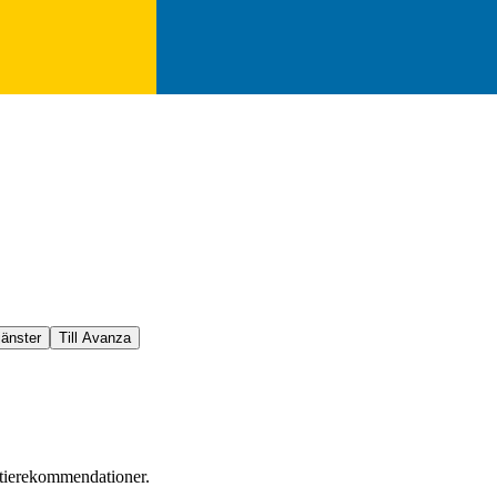
jänster
Till Avanza
ktierekommendationer.