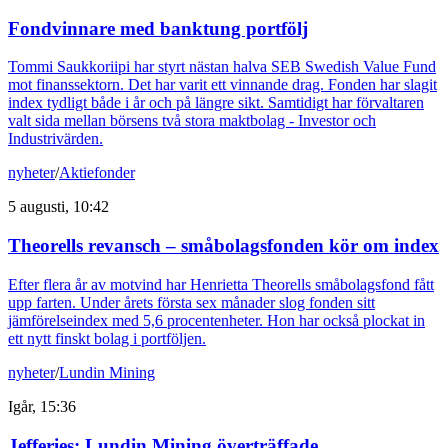
Fondvinnare med banktung portfölj
Tommi Saukkoriipi har styrt nästan halva SEB Swedish Value Fund
mot finanssektorn. Det har varit ett vinnande drag. Fonden har slagit
index tydligt både i år och på längre sikt. Samtidigt har förvaltaren
valt sida mellan börsens två stora maktbolag - Investor och
Industrivärden.
nyheter
/
Aktiefonder
5 augusti, 10:42
Theorells revansch – småbolagsfonden kör om index
Efter flera år av motvind har Henrietta Theorells småbolagsfond fått
upp farten. Under årets första sex månader slog fonden sitt
jämförelseindex med 5,6 procentenheter. Hon har också plockat in
ett nytt finskt bolag i portföljen.
nyheter
/
Lundin Mining
Igår, 15:36
Jefferies: Lundin Mining överträffade