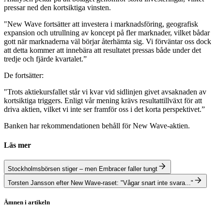
pressar ned den kortsiktiga vinsten.
"New Wave fortsätter att investera i marknadsföring, geografisk
expansion och utrullning av koncept på fler marknader, vilket bådar
gott när marknaderna väl börjar återhämta sig. Vi förväntar oss dock
att detta kommer att innebära att resultatet pressas både under det
tredje och fjärde kvartalet.”
De fortsätter:
"Trots aktiekursfallet står vi kvar vid sidlinjen givet avsaknaden av
kortsiktiga triggers. Enligt vår mening krävs resultattillväxt för att
driva aktien, vilket vi inte ser framför oss i det korta perspektivet.”
Banken har rekommendationen behåll för New Wave-aktien.
Läs mer
Stockholmsbörsen stiger – men Embracer faller tungt
Torsten Jansson efter New Wave-raset: "Vågar snart inte svara..."
Ämnen i artikeln
New Wave Group