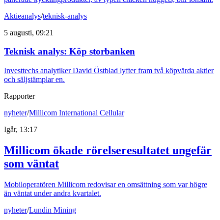
Aktieanalys
/
teknisk-analys
5 augusti, 09:21
Teknisk analys: Köp storbanken
Investtechs analytiker David Östblad lyfter fram två köpvärda aktier
och säljstämplar en.
Rapporter
nyheter
/
Millicom International Cellular
Igår, 13:17
Millicom ökade rörelseresultatet ungefär
som väntat
Mobiloperatören Millicom redovisar en omsättning som var högre
än väntat under andra kvartalet.
nyheter
/
Lundin Mining