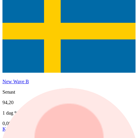
New Wave B
Senast
94,20
1 dag %
0,00%
Köp
Sälj