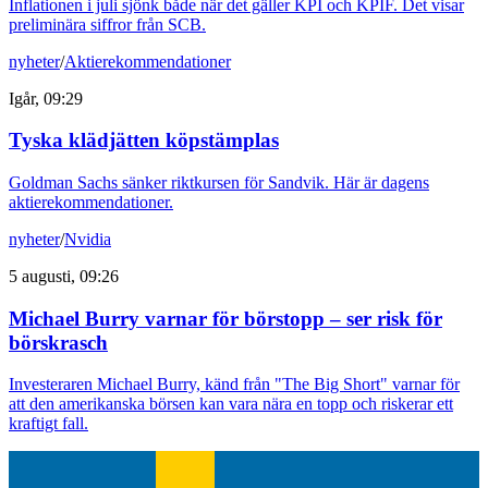
Inflationen i juli sjönk både när det gäller KPI och KPIF. Det visar
preliminära siffror från SCB.
nyheter
/
Aktierekommendationer
Igår, 09:29
Tyska klädjätten köpstämplas
Goldman Sachs sänker riktkursen för Sandvik. Här är dagens
aktierekommendationer.
nyheter
/
Nvidia
5 augusti, 09:26
Michael Burry varnar för börstopp – ser risk för
börskrasch
Investeraren Michael Burry, känd från "The Big Short" varnar för
att den amerikanska börsen kan vara nära en topp och riskerar ett
kraftigt fall.