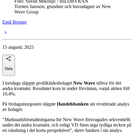
Foto: Suvad Mrkonjic / BILDBYRÅN
Torsten Jansson, grundare och huvudägare av New
Wave Group
Emil Brugge
15 augusti, 2025
Dela
I torsdags släppte profilklädesbolaget
New Wave
siffror för det
andra kvartalet. Resultatet kom in under förväntan, varpå aktien föll
10,4%.
På fredagsmorgonen släppte
Handelsbanken
sin reviderade analys
av bolaget.
"Marknadsförutsättningarna för New Wave försvagades sekventiellt
under det andra kvartalet, och enligt VD finns inga tydliga tecken på
en vändning i det korta perspektivet”, skrev banken i sin analys.