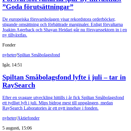
”Goda förutsättningar”
De europeiska försvarsbolagen visar rekordstora orderböcker,
stigande omsättning och förbättrade marginaler. Enligt förvaltarna
Joakim Agerback och Shayan Heidari går nu försvarssektorn in i en
ny tillväxtfas.
Fonder
nyheter
/
Spiltan Småbolagsfond
Igår, 14:51
Spiltan Småbolagsfond lyfte i juli – tar in
RaySearch
Efter en svagare utveckling hittills i år fick Spiltan Småbolagsfond
ett tydligt lyft i juli. Mips bidrog mest till uppgången, medan
RaySearch Laboratories är ett nytt innehav i fonden.
nyheter
/
Aktiefonder
5 augusti, 15:06