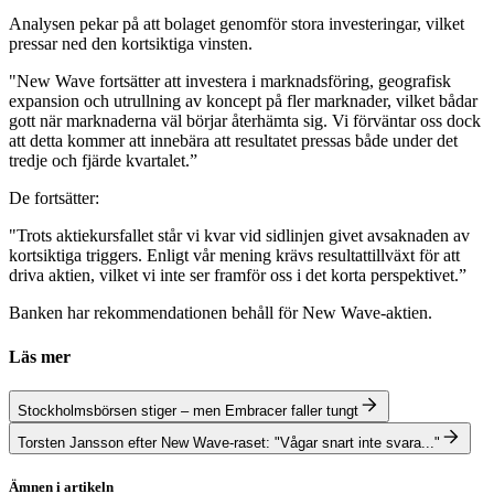
Analysen pekar på att bolaget genomför stora investeringar, vilket
pressar ned den kortsiktiga vinsten.
"New Wave fortsätter att investera i marknadsföring, geografisk
expansion och utrullning av koncept på fler marknader, vilket bådar
gott när marknaderna väl börjar återhämta sig. Vi förväntar oss dock
att detta kommer att innebära att resultatet pressas både under det
tredje och fjärde kvartalet.”
De fortsätter:
"Trots aktiekursfallet står vi kvar vid sidlinjen givet avsaknaden av
kortsiktiga triggers. Enligt vår mening krävs resultattillväxt för att
driva aktien, vilket vi inte ser framför oss i det korta perspektivet.”
Banken har rekommendationen behåll för New Wave-aktien.
Läs mer
Stockholmsbörsen stiger – men Embracer faller tungt
Torsten Jansson efter New Wave-raset: "Vågar snart inte svara..."
Ämnen i artikeln