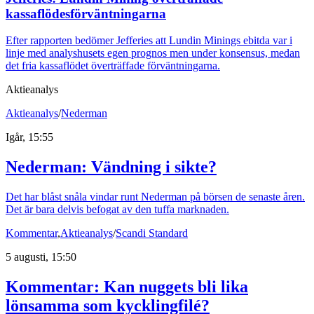
kassaflödesförväntningarna
Efter rapporten bedömer Jefferies att Lundin Minings ebitda var i
linje med analyshusets egen prognos men under konsensus, medan
det fria kassaflödet överträffade förväntningarna.
Aktieanalys
Aktieanalys
/
Nederman
Igår, 15:55
Nederman: Vändning i sikte?
Det har blåst snåla vindar runt Nederman på börsen de senaste åren.
Det är bara delvis befogat av den tuffa marknaden.
Kommentar
,
Aktieanalys
/
Scandi Standard
5 augusti, 15:50
Kommentar: Kan nuggets bli lika
lönsamma som kycklingfilé?