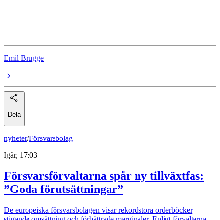
New Wave Group
analytiker
Emil Brugge
Dela
nyheter
/
Försvarsbolag
Igår, 17:03
Försvarsförvaltarna spår ny tillväxtfas:
”Goda förutsättningar”
De europeiska försvarsbolagen visar rekordstora orderböcker,
stigande omsättning och förbättrade marginaler. Enligt förvaltarna