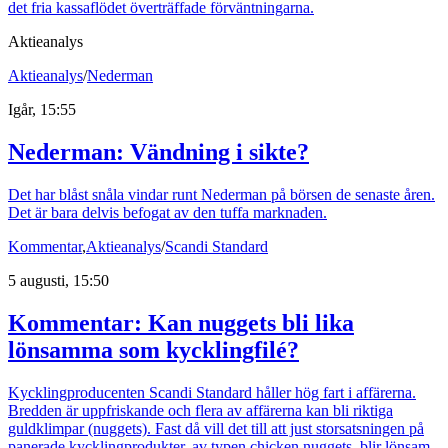
det fria kassaflödet överträffade förväntningarna.
Aktieanalys
Aktieanalys
/
Nederman
Igår, 15:55
Nederman: Vändning i sikte?
Det har blåst snåla vindar runt Nederman på börsen de senaste åren.
Det är bara delvis befogat av den tuffa marknaden.
Kommentar
,
Aktieanalys
/
Scandi Standard
5 augusti, 15:50
Kommentar: Kan nuggets bli lika
lönsamma som kycklingfilé?
Kycklingproducenten Scandi Standard håller hög fart i affärerna.
Bredden är uppfriskande och flera av affärerna kan bli riktiga
guldklimpar (nuggets). Fast då vill det till att just storsatsningen på
panerade kycklingprodukter, av typen chicken nuggets, blir lönsam.