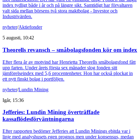
index tydligt både i år och på längre sikt. Samtidigt har förvaltaren
valt sida mellan börsens två stora maktbolag - Investor och
Industrivärden.
nyheter
/
Aktiefonder
5 augusti, 10:42
Theorells revansch – småbolagsfonden kör om index
Efter flera år av motvind har Henrietta Theorells småbolagsfond fått
upp farten. Under årets första sex månader slog fonden sitt
jämförelseindex med 5,6 procentenheter. Hon har också plockat in
ett nytt finskt bolag i portföljen.
nyheter
/
Lundin Mining
Igår, 15:36
Jefferies: Lundin Mining överträffade
kassaflödesförväntningarna
Efter rapporten bedömer Jefferies att Lundin Minings ebitda var i
linje med analyshusets egen prognos men under konsensus, medan