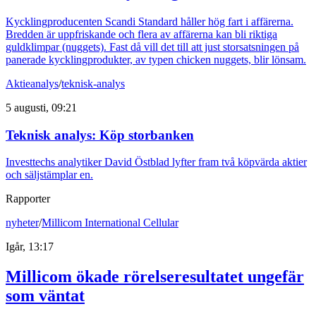
Kycklingproducenten Scandi Standard håller hög fart i affärerna.
Bredden är uppfriskande och flera av affärerna kan bli riktiga
guldklimpar (nuggets). Fast då vill det till att just storsatsningen på
panerade kycklingprodukter, av typen chicken nuggets, blir lönsam.
Aktieanalys
/
teknisk-analys
5 augusti, 09:21
Teknisk analys: Köp storbanken
Investtechs analytiker David Östblad lyfter fram två köpvärda aktier
och säljstämplar en.
Rapporter
nyheter
/
Millicom International Cellular
Igår, 13:17
Millicom ökade rörelseresultatet ungefär
som väntat