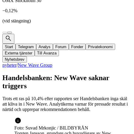
OMX Stockholm 30
−0,12%
(vid stängning)
Start
Telegram
Analys
Forum
Fonder
Privatekonomi
Externa tjänster
Till Avanza
Nyhetsbrev
nyheter
/
New Wave Group
Handelsbanken: New Wave saknar
triggers
Trots ett ras på 10,4% efter rapporten ser Handelsbanken inga skäl
att kliva in i New Wave. Analytikerna varnar för pressade resultat i
närtid och upprepar rekommendationen behåll.
Foto: Suvad Mrkonjic / BILDBYRÅN
Torsten Jansson, grundare och huvudägare av New