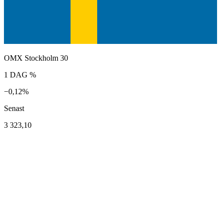
OMX Stockholm 30
1 DAG %
−0,12%
Senast
3 323,10