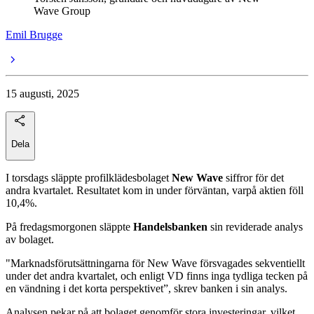
Wave Group
Emil Brugge
15 augusti, 2025
Dela
I torsdags släppte profilklädesbolaget
New Wave
siffror för det
andra kvartalet. Resultatet kom in under förväntan, varpå aktien föll
10,4%.
På fredagsmorgonen släppte
Handelsbanken
sin reviderade analys
av bolaget.
"Marknadsförutsättningarna för New Wave försvagades sekventiellt
under det andra kvartalet, och enligt VD finns inga tydliga tecken på
en vändning i det korta perspektivet”, skrev banken i sin analys.
Analysen pekar på att bolaget genomför stora investeringar, vilket