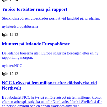
Yubico fortsätter rusa på rapport
Stockholmsbörsen utvecklades positivt vid lunchtid på torsdagen.
nyheter
/
Europabörserna
Igår, 12:13
Muntert på ledande Europabörser
De ledande börserna ute i Europa stiger på torsdagen efter en ny
rapporttung morgon.
nyheter
/
NCC
Igår, 12:12
NCC krävs på fem miljoner efter dödsolycka vid
Northvolt
Byggbolaget NCC krävs på en företagsbot på fem miljoner kronor
efter en arbetsplatsolycka utanför Northvolts fabrik i Skellefteå där
en person omkom och en annan skadades allvarligt.