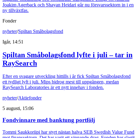
Joakim Agerback och Shayan Heidari går nu försvarssektorn in i en
ny tillväxtfas.
Fonder
nyheter
/
Spiltan Småbolagsfond
Igår, 14:51
Spiltan Småbolagsfond lyfte i juli – tar in
RaySearch
Efter en svagare utveckling hittills i år fick Spiltan Småbolagsfond
ett tydligt lyft i juli. Mips bidrog mest till uppgången, medan
RaySearch Laboratories är ett nytt innehav i fonden.
nyheter
/
Aktiefonder
5 augusti, 15:06
Fondvinnare med banktung portfölj
Tommi Saukkoriipi har styrt nästan halva SEB Swedish Value Fund
mot finanssektorn. Det har varit ett vinnande drag. Fonden har slagit