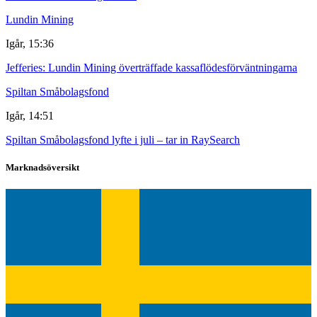
Lundin Mining
Igår, 15:36
Jefferies: Lundin Mining överträffade kassaflödesförväntningarna
Spiltan Småbolagsfond
Igår, 14:51
Spiltan Småbolagsfond lyfte i juli – tar in RaySearch
Marknadsöversikt