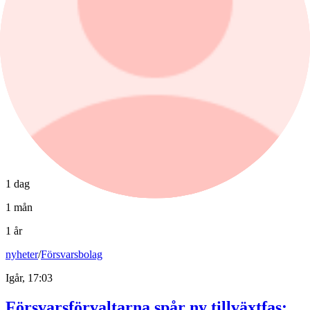
1 dag
1 mån
1 år
nyheter
/
Försvarsbolag
Igår, 17:03
Försvarsförvaltarna spår ny tillväxtfas: