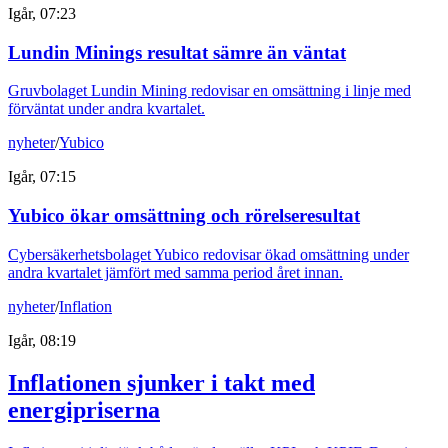
Igår, 07:23
Lundin Minings resultat sämre än väntat
Gruvbolaget Lundin Mining redovisar en omsättning i linje med
förväntat under andra kvartalet.
nyheter
/
Yubico
Igår, 07:15
Yubico ökar omsättning och rörelseresultat
Cybersäkerhetsbolaget Yubico redovisar ökad omsättning under
andra kvartalet jämfört med samma period året innan.
nyheter
/
Inflation
Igår, 08:19
Inflationen sjunker i takt med
energipriserna