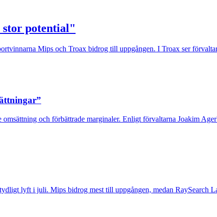
 stor potential"
rtvinnarna Mips och Troax bidrog till uppgången. I Troax ser förvaltaren
sättningar”
 omsättning och förbättrade marginaler. Enligt förvaltarna Joakim Agerb
t tydligt lyft i juli. Mips bidrog mest till uppgången, medan RaySearch La