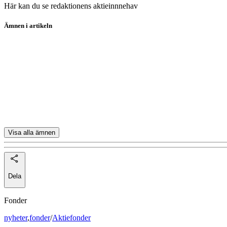
Här kan du se redaktionens aktieinnnehav
Ämnen i artikeln
Placerapodden
Nvidia
Thule
Byggmax
Husqvarna
Visa alla ämnen
Dela
Fonder
nyheter
,
fonder
/
Aktiefonder