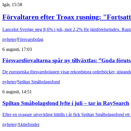
Igår, 15:58
Förvaltaren efter Troax rusning: "Fortsatt
Lancelot Sverige steg 8,6% i juli, mot 2,2% för jämförelseindex. Rappo
nyheter
/
Försvarsbolag
6 augusti, 17:03
Försvarsförvaltarna spår ny tillväxtfas: ”Goda förut
De europeiska försvarsbolagen visar rekordstora orderböcker, stigande
nyheter
/
Spiltan Småbolagsfond
6 augusti, 14:51
Spiltan Småbolagsfond lyfte i juli – tar in RaySearch
Efter en svagare utveckling hittills i år fick Spiltan Småbolagsfond et
nyheter
/
Aktiefonder