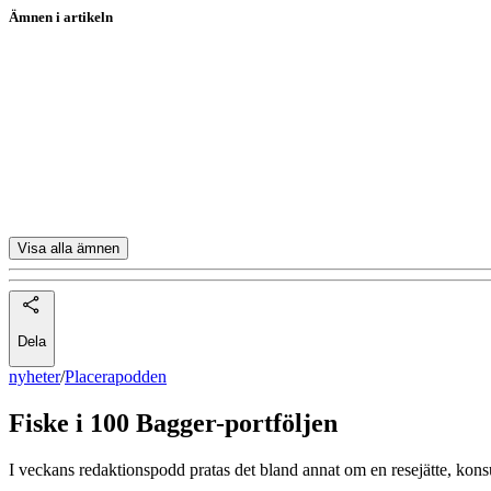
Ämnen i artikeln
Placerapodden
Nvidia
Thule
Byggmax
Husqvarna
Visa alla ämnen
Dela
nyheter
/
Placerapodden
Fiske i 100 Bagger-portföljen
I veckans redaktionspodd pratas det bland annat om en resejätte, 