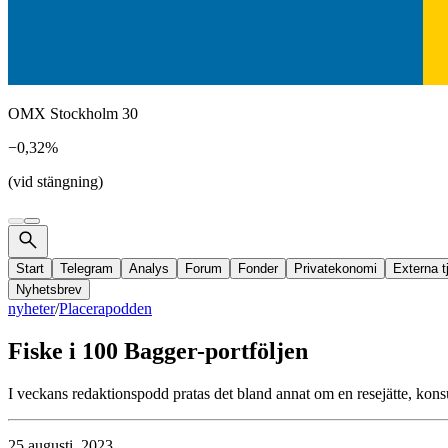
OMX Stockholm 30
−0,32%
(vid stängning)
Start
Telegram
Analys
Forum
Fonder
Privatekonomi
Externa t
Nyhetsbrev
nyheter
/
Placerapodden
Fiske i 100 Bagger-portföljen
I veckans redaktionspodd pratas det bland annat om en resejätte, 
25 augusti, 2023