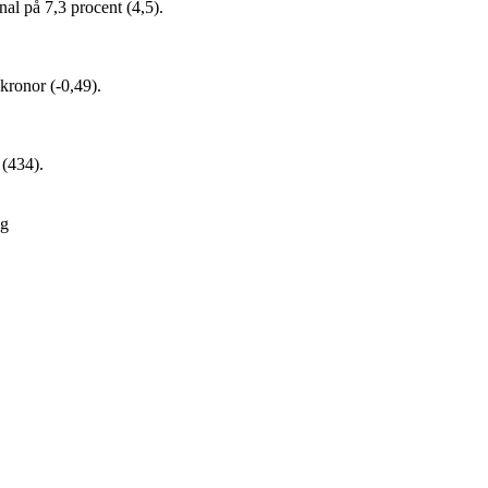
al på 7,3 procent (4,5).
 kronor (-0,49).
 (434).
ng