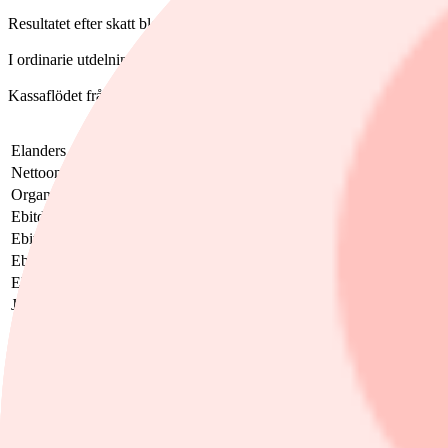
Resultatet efter skatt blev 48 miljoner kronor (-14), och per aktie 1,29
I ordinarie utdelning föreslås 2,10 kronor per aktie (4,15).
Kassaflödet från löpande verksamhet uppgick till 224 miljoner kronor
Elanders, Mkr
Q4-2025
Q4-2024
Förändri
Nettoomsättning
3 053
3 774
-19,1%
Organisk försäljningstillväxt, procent
-2
Ebitda
547
531
3,0%
Ebitda-marginal
17,9%
14,1%
Ebita
246
195
26,2%
Ebita-marginal
8,1%
5,2%
Justerat ebita
267
247
8,1%
Justerad ebita-marginal
8,7%
6,5%
Rörelseresultat
222
168
32,1%
Rörelsemarginal
7,3%
4,5%
Resultat före skatt
107
41
161,0%
Nettoresultat
48
-14
Resultat per aktie, kronor
1,29
-0,49