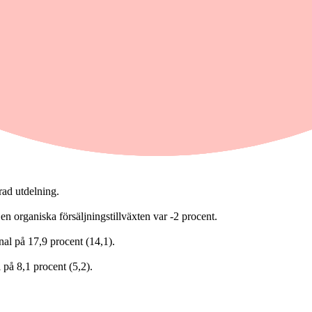
artalet jämfört med samma period året innan.
rad utdelning.
n organiska försäljningstillväxten var -2 procent.
nal på 17,9 procent (14,1).
 på 8,1 procent (5,2).