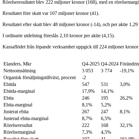
Rörelseresultatet blev 222 miljoner kronor (168), med en rörelsemargin
Resultatet före skatt var 107 miljoner kronor (41).
Resultatet efter skatt blev 48 miljoner kronor (-14), och per aktie 1,29
I ordinarie utdelning föreslås 2,10 kronor per aktie (4,15).
Kassaflödet från löpande verksamhet uppgick till 224 miljoner kronor
Elanders, Mkr
Q4-2025
Q4-2024
Förändri
Nettoomsättning
3 053
3 774
-19,1%
Organisk försäljningstillväxt, procent
-2
Ebitda
547
531
3,0%
Ebitda-marginal
17,9%
14,1%
Ebita
246
195
26,2%
Ebita-marginal
8,1%
5,2%
Justerat ebita
267
247
8,1%
Justerad ebita-marginal
8,7%
6,5%
Rörelseresultat
222
168
32,1%
Rörelsemarginal
7,3%
4,5%
Resultat före skatt
107
41
161,0%