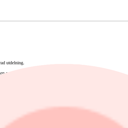
rad utdelning.
n organiska försäljningstillväxten var -2 procent.
nal på 17,9 procent (14,1).
 på 8,1 procent (5,2).
al på 7,3 procent (4,5).