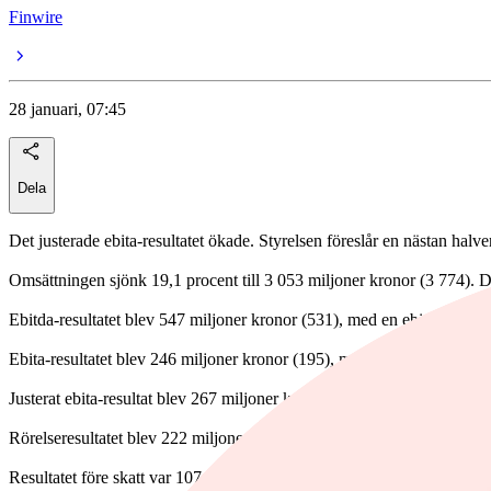
Finwire
28 januari, 07:45
Dela
Det justerade ebita-resultatet ökade. Styrelsen föreslår en nästan halve
Omsättningen sjönk 19,1 procent till 3 053 miljoner kronor (3 774). De
Ebitda-resultatet blev 547 miljoner kronor (531), med en ebitda-margi
Ebita-resultatet blev 246 miljoner kronor (195), med en ebita-marginal
Justerat ebita-resultat blev 267 miljoner kronor (247).
Rörelseresultatet blev 222 miljoner kronor (168), med en rörelsemargin
Resultatet före skatt var 107 miljoner kronor (41).