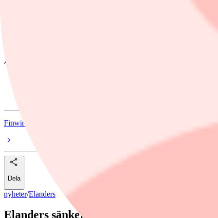
Kassaflöde från löpande verksamhet
224
434
-48,4%
Ordinarie årsutdelning per aktie, kronor
2,10
4,15
-49,4%
Ämnen i artikeln
Elanders
Rapporter
Finwire
Dela
nyheter
/
Elanders
Elanders sänker utdelningen med nära 5