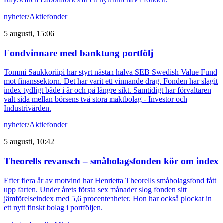
nyheter
/
Aktiefonder
5 augusti, 15:06
Fondvinnare med banktung portfölj
Tommi Saukkoriipi har styrt nästan halva SEB Swedish Value Fund
mot finanssektorn. Det har varit ett vinnande drag. Fonden har slagit
index tydligt både i år och på längre sikt. Samtidigt har förvaltaren
valt sida mellan börsens två stora maktbolag - Investor och
Industrivärden.
nyheter
/
Aktiefonder
5 augusti, 10:42
Theorells revansch – småbolagsfonden kör om index
Efter flera år av motvind har Henrietta Theorells småbolagsfond fått
upp farten. Under årets första sex månader slog fonden sitt
jämförelseindex med 5,6 procentenheter. Hon har också plockat in
ett nytt finskt bolag i portföljen.