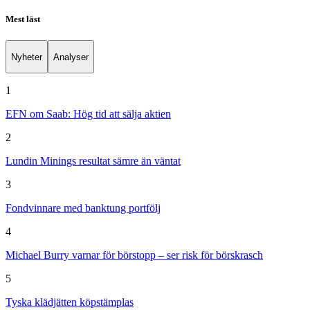
Mest läst
Nyheter
Analyser
1
EFN om Saab: Hög tid att sälja aktien
2
Lundin Minings resultat sämre än väntat
3
Fondvinnare med banktung portfölj
4
Michael Burry varnar för börstopp – ser risk för börskrasch
5
Tyska klädjätten köpstämplas