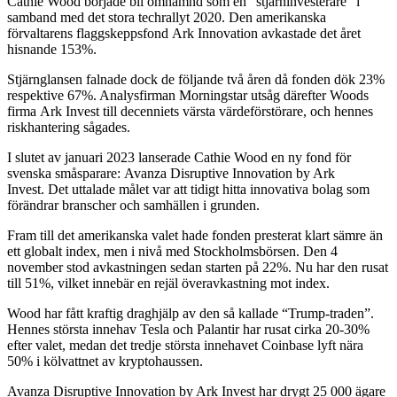
Cathie Wood började bli omnämnd som en “stjärninvesterare” i
samband med det stora techrallyt 2020. Den amerikanska
förvaltarens flaggskeppsfond Ark Innovation avkastade det året
hisnande 153%.
Stjärnglansen falnade dock de följande två åren då fonden dök 23%
respektive 67%. Analysfirman Morningstar utsåg därefter Woods
firma Ark Invest till decenniets värsta värdeförstörare, och hennes
riskhantering sågades.
I slutet av januari 2023 lanserade Cathie Wood en ny fond för
svenska småsparare: Avanza Disruptive Innovation by Ark
Invest. Det uttalade målet var att tidigt hitta innovativa bolag som
förändrar branscher och samhällen i grunden.
Fram till det amerikanska valet hade fonden presterat klart sämre än
ett globalt index, men i nivå med Stockholmsbörsen. Den 4
november stod avkastningen sedan starten på 22%. Nu har den rusat
till 51%, vilket innebär en rejäl överavkastning mot index.
Wood har fått kraftig draghjälp av den så kallade “Trump-traden”.
Hennes största innehav Tesla och Palantir har rusat cirka 20-30%
efter valet, medan det tredje största innehavet Coinbase lyft nära
50% i kölvattnet av kryptohaussen.
Avanza Disruptive Innovation by Ark Invest har drygt 25 000 ägare