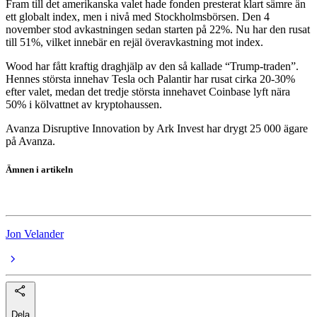
Fram till det amerikanska valet hade fonden presterat klart sämre än
ett globalt index, men i nivå med Stockholmsbörsen. Den 4
november stod avkastningen sedan starten på 22%. Nu har den rusat
till 51%, vilket innebär en rejäl överavkastning mot index.
Wood har fått kraftig draghjälp av den så kallade “Trump-traden”.
Hennes största innehav Tesla och Palantir har rusat cirka 20-30%
efter valet, medan det tredje största innehavet Coinbase lyft nära
50% i kölvattnet av kryptohaussen.
Avanza Disruptive Innovation by Ark Invest har drygt 25 000 ägare
på Avanza.
Ämnen i artikeln
fonder
Jon Velander
Dela