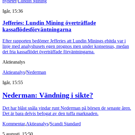
nyheter
/
Lundin Mining
Igår, 15:36
Jefferies: Lundin Mining överträffade
kassaflödesförväntningarna
Efter rapporten bedömer Jefferies att Lundin Minings ebitda var i
linje med analyshusets egen prognos men under konsensus, medan
det fria kassaflödet överträffade förväntningarna.
Aktieanalys
Aktieanalys
/
Nederman
Igår, 15:55
Nederman: Vändning i sikte?
Det har blåst snåla vindar runt Nederman på börsen de senaste åren.
Det är bara delvis befogat av den tuffa marknaden.
Kommentar
,
Aktieanalys
/
Scandi Standard
5 augusti, 15:50