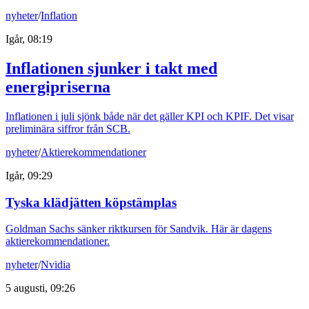
nyheter
/
Inflation
Igår, 08:19
Inflationen sjunker i takt med
energipriserna
Inflationen i juli sjönk både när det gäller KPI och KPIF. Det visar
preliminära siffror från SCB.
nyheter
/
Aktierekommendationer
Igår, 09:29
Tyska klädjätten köpstämplas
Goldman Sachs sänker riktkursen för Sandvik. Här är dagens
aktierekommendationer.
nyheter
/
Nvidia
5 augusti, 09:26