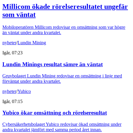
Millicom ökade rörelseresultatet ungefär
som väntat
Mobiloperatören Millicom redovisar en omsättning som var högre
än väntat under andra kvartalet.
nyheter
/
Lundin Mining
Igår, 07:23
Lundin Minings resultat sämre än väntat
Gruvbolaget Lundin Mining redovisar en omsättning i linje med
förväntat under andra kvartalet.
nyheter
/
Yubico
Igår, 07:15
Yubico ökar omsättning och rörelseresultat
Cybersäkerhetsbolaget Yubico redovisar ökad omsättning under
andra kvartalet jämfört med samma period året innan.