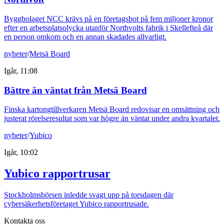
Byggbolaget NCC krävs på en företagsbot på fem miljoner kronor
efter en arbetsplatsolycka utanför Northvolts fabrik i Skellefteå där
en person omkom och en annan skadades allvarligt.
nyheter
/
Metsä Board
Igår, 11:08
Bättre än väntat från Metsä Board
Finska kartongtillverkaren Metsä Board redovisar en omsättning och
justerat rörelseresultat som var högre än väntat under andra kvartalet.
nyheter
/
Yubico
Igår, 10:02
Yubico rapportrusar
Stockholmsbörsen inledde svagt upp på torsdagen där
cybersäkerhetsföretaget Yubico rapportrusade.
Kontakta oss