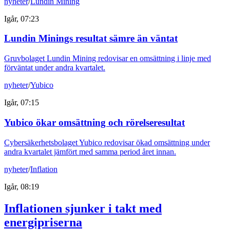
nyheter
/
Lundin Mining
Igår, 07:23
Lundin Minings resultat sämre än väntat
Gruvbolaget Lundin Mining redovisar en omsättning i linje med
förväntat under andra kvartalet.
nyheter
/
Yubico
Igår, 07:15
Yubico ökar omsättning och rörelseresultat
Cybersäkerhetsbolaget Yubico redovisar ökad omsättning under
andra kvartalet jämfört med samma period året innan.
nyheter
/
Inflation
Igår, 08:19
Inflationen sjunker i takt med
energipriserna