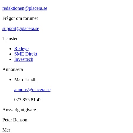
redaktionen@placera.se
Frågor om forumet
support@placera.se
Tjänster
Redeye
SME Direkt
Investtech
Annonsera
Marc Lindh
annons@placera.se
073 855 81 42
Ansvarig utgivare
Peter Benson
Mer