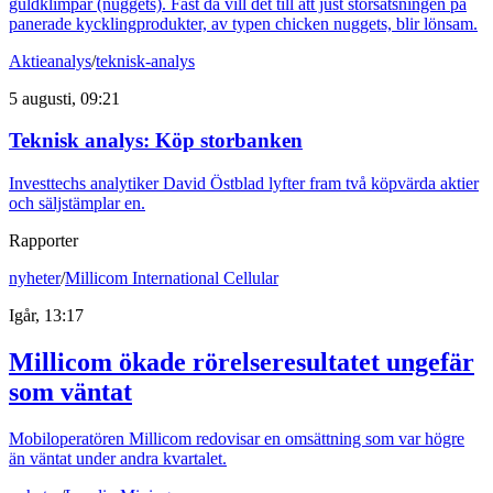
guldklimpar (nuggets). Fast då vill det till att just storsatsningen på
panerade kycklingprodukter, av typen chicken nuggets, blir lönsam.
Aktieanalys
/
teknisk-analys
5 augusti, 09:21
Teknisk analys: Köp storbanken
Investtechs analytiker David Östblad lyfter fram två köpvärda aktier
och säljstämplar en.
Rapporter
nyheter
/
Millicom International Cellular
Igår, 13:17
Millicom ökade rörelseresultatet ungefär
som väntat
Mobiloperatören Millicom redovisar en omsättning som var högre
än väntat under andra kvartalet.