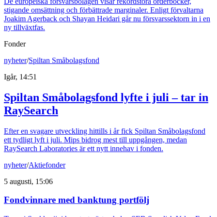
De europeiska försvarsbolagen visar rekordstora orderböcker,
stigande omsättning och förbättrade marginaler. Enligt förvaltarna
Joakim Agerback och Shayan Heidari går nu försvarssektorn in i en
ny tillväxtfas.
Fonder
nyheter
/
Spiltan Småbolagsfond
Igår, 14:51
Spiltan Småbolagsfond lyfte i juli – tar in
RaySearch
Efter en svagare utveckling hittills i år fick Spiltan Småbolagsfond
ett tydligt lyft i juli. Mips bidrog mest till uppgången, medan
RaySearch Laboratories är ett nytt innehav i fonden.
nyheter
/
Aktiefonder
5 augusti, 15:06
Fondvinnare med banktung portfölj