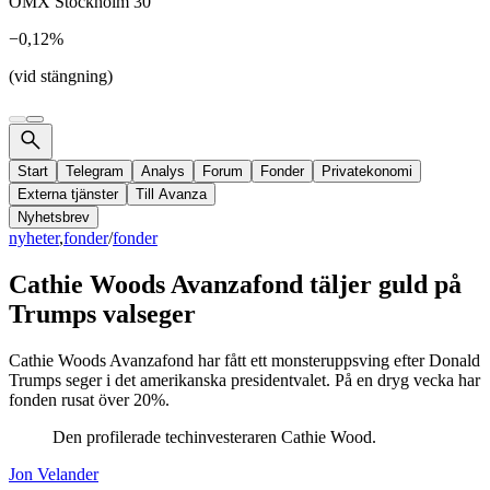
OMX Stockholm 30
−0,12%
(vid stängning)
Start
Telegram
Analys
Forum
Fonder
Privatekonomi
Externa tjänster
Till Avanza
Nyhetsbrev
nyheter
,
fonder
/
fonder
Cathie Woods Avanzafond täljer guld på
Trumps valseger
Cathie Woods Avanzafond har fått ett monsteruppsving efter Donald
Trumps seger i det amerikanska presidentvalet. På en dryg vecka har
fonden rusat över 20%.
Den profilerade techinvesteraren Cathie Wood.
Jon Velander