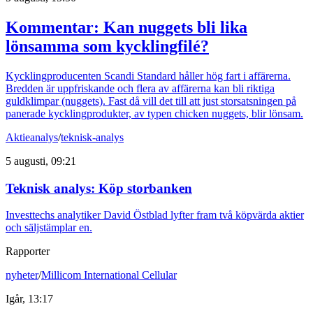
Kommentar: Kan nuggets bli lika
lönsamma som kycklingfilé?
Kycklingproducenten Scandi Standard håller hög fart i affärerna.
Bredden är uppfriskande och flera av affärerna kan bli riktiga
guldklimpar (nuggets). Fast då vill det till att just storsatsningen på
panerade kycklingprodukter, av typen chicken nuggets, blir lönsam.
Aktieanalys
/
teknisk-analys
5 augusti, 09:21
Teknisk analys: Köp storbanken
Investtechs analytiker David Östblad lyfter fram två köpvärda aktier
och säljstämplar en.
Rapporter
nyheter
/
Millicom International Cellular
Igår, 13:17