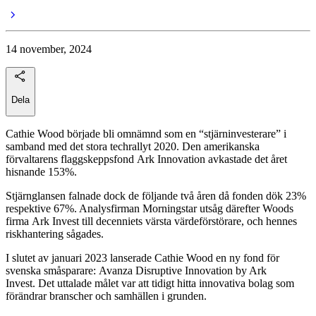
14 november, 2024
Dela
Cathie Wood började bli omnämnd som en “stjärninvesterare” i
samband med det stora techrallyt 2020. Den amerikanska
förvaltarens flaggskeppsfond Ark Innovation avkastade det året
hisnande 153%.
Stjärnglansen falnade dock de följande två åren då fonden dök 23%
respektive 67%. Analysfirman Morningstar utsåg därefter Woods
firma Ark Invest till decenniets värsta värdeförstörare, och hennes
riskhantering sågades.
I slutet av januari 2023 lanserade Cathie Wood en ny fond för
svenska småsparare: Avanza Disruptive Innovation by Ark
Invest. Det uttalade målet var att tidigt hitta innovativa bolag som
förändrar branscher och samhällen i grunden.