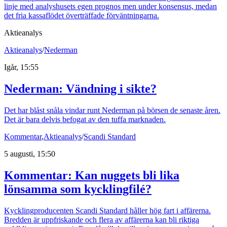
linje med analyshusets egen prognos men under konsensus, medan
det fria kassaflödet överträffade förväntningarna.
Aktieanalys
Aktieanalys
/
Nederman
Igår, 15:55
Nederman: Vändning i sikte?
Det har blåst snåla vindar runt Nederman på börsen de senaste åren.
Det är bara delvis befogat av den tuffa marknaden.
Kommentar
,
Aktieanalys
/
Scandi Standard
5 augusti, 15:50
Kommentar: Kan nuggets bli lika
lönsamma som kycklingfilé?
Kycklingproducenten Scandi Standard håller hög fart i affärerna.
Bredden är uppfriskande och flera av affärerna kan bli riktiga