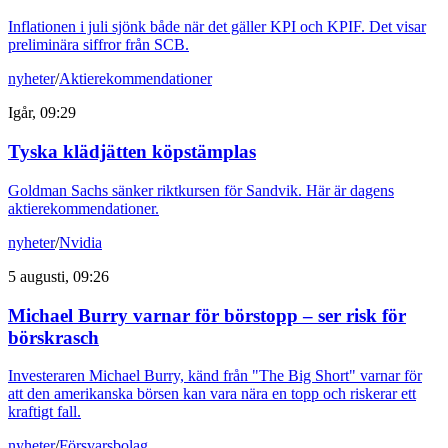
Inflationen i juli sjönk både när det gäller KPI och KPIF. Det visar
preliminära siffror från SCB.
nyheter
/
Aktierekommendationer
Igår, 09:29
Tyska klädjätten köpstämplas
Goldman Sachs sänker riktkursen för Sandvik. Här är dagens
aktierekommendationer.
nyheter
/
Nvidia
5 augusti, 09:26
Michael Burry varnar för börstopp – ser risk för
börskrasch
Investeraren Michael Burry, känd från "The Big Short" varnar för
att den amerikanska börsen kan vara nära en topp och riskerar ett
kraftigt fall.
nyheter
/
Försvarsbolag