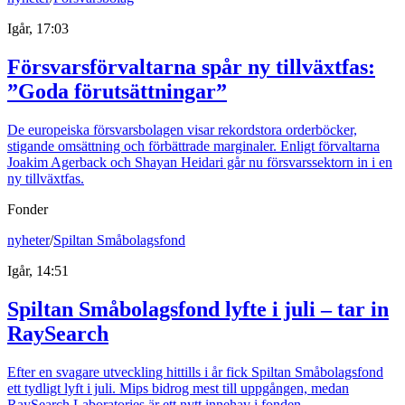
Igår, 17:03
Försvarsförvaltarna spår ny tillväxtfas:
”Goda förutsättningar”
De europeiska försvarsbolagen visar rekordstora orderböcker,
stigande omsättning och förbättrade marginaler. Enligt förvaltarna
Joakim Agerback och Shayan Heidari går nu försvarssektorn in i en
ny tillväxtfas.
Fonder
nyheter
/
Spiltan Småbolagsfond
Igår, 14:51
Spiltan Småbolagsfond lyfte i juli – tar in
RaySearch
Efter en svagare utveckling hittills i år fick Spiltan Småbolagsfond
ett tydligt lyft i juli. Mips bidrog mest till uppgången, medan
RaySearch Laboratories är ett nytt innehav i fonden.