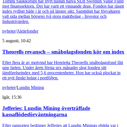
Tommi Saukkoriipi har styrt nästan halva SEB Swedish Value Fund
mot finanssektorn. Det har varit ett vinnande drag. Fonden har slagit
index tydligt både i år och på längre sikt. Samtidigt har förvaltaren
valt sida mellan börsens två stora maktbolag - Investor och
Industrivärden.
nyheter
/
Aktiefonder
5 augusti, 10:42
Theorells revansch – småbolagsfonden kör om index
Efter flera år av motvind har Henrietta Theorells småbolagsfond fått
upp farten. Under årets första sex månader slog fonden sitt
jämförelseindex med 5,6 procentenheter. Hon har också plockat in
ett nytt finskt bolag i portföljen.
nyheter
/
Lundin Mining
Igår, 15:36
Jefferies: Lundin Mining överträffade
kassaflödesförväntningarna
Efter rapporten bedömer Jefferies att Lundin Minings ebitda var i