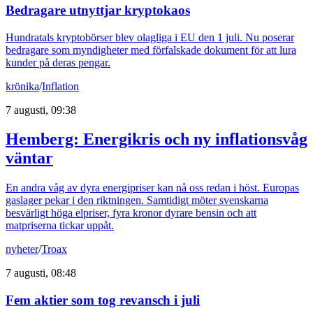
Bedragare utnyttjar kryptokaos
Hundratals kryptobörser blev olagliga i EU den 1 juli. Nu poserar
bedragare som myndigheter med förfalskade dokument för att lura
kunder på deras pengar.
krönika
/
Inflation
7 augusti, 09:38
Hemberg: Energikris och ny inflationsvåg
väntar
En andra våg av dyra energipriser kan nå oss redan i höst. Europas
gaslager pekar i den riktningen. Samtidigt möter svenskarna
besvärligt höga elpriser, fyra kronor dyrare bensin och att
matpriserna tickar uppåt.
nyheter
/
Troax
7 augusti, 08:48
Fem aktier som tog revansch i juli