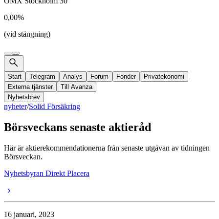
OMX Stockholm 30
0,00%
(vid stängning)
Start
Telegram
Analys
Forum
Fonder
Privatekonomi
Externa tjänster
Till Avanza
Nyhetsbrev
nyheter
/
Solid Försäkring
Börsveckans senaste aktieråd
Här är aktierekommendationerna från senaste utgåvan av tidningen
Börsveckan.
Nyhetsbyran Direkt Placera
16 januari, 2023