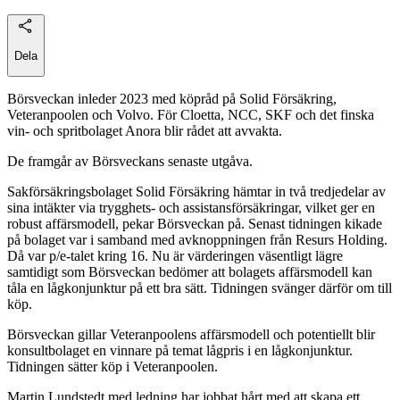
Dela
Börsveckan inleder 2023 med köpråd på Solid Försäkring,
Veteranpoolen och Volvo. För Cloetta, NCC, SKF och det finska
vin- och spritbolaget Anora blir rådet att avvakta.
De framgår av Börsveckans senaste utgåva.
Sakförsäkringsbolaget Solid Försäkring hämtar in två tredjedelar av
sina intäkter via trygghets- och assistansförsäkringar, vilket ger en
robust affärsmodell, pekar Börsveckan på. Senast tidningen kikade
på bolaget var i samband med avknoppningen från Resurs Holding.
Då var p/e-talet kring 16. Nu är värderingen väsentligt lägre
samtidigt som Börsveckan bedömer att bolagets affärsmodell kan
tåla en lågkonjunktur på ett bra sätt. Tidningen svänger därför om till
köp.
Börsveckan gillar Veteranpoolens affärsmodell och potentiellt blir
konsultbolaget en vinnare på temat lågpris i en lågkonjunktur.
Tidningen sätter köp i Veteranpoolen.
Martin Lundstedt med ledning har jobbat hårt med att skapa ett