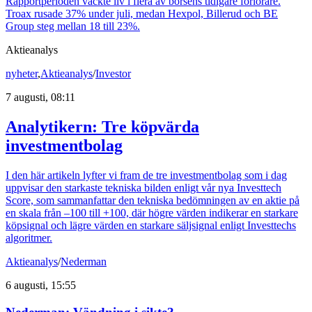
Rapportperioden väckte liv i flera av börsens tidigare förlorare.
Troax rusade 37% under juli, medan Hexpol, Billerud och BE
Group steg mellan 18 till 23%.
Aktieanalys
nyheter
,
Aktieanalys
/
Investor
7 augusti, 08:11
Analytikern: Tre köpvärda
investmentbolag
I den här artikeln lyfter vi fram de tre investmentbolag som i dag
uppvisar den starkaste tekniska bilden enligt vår nya Investtech
Score, som sammanfattar den tekniska bedömningen av en aktie på
en skala från –100 till +100, där högre värden indikerar en starkare
köpsignal och lägre värden en starkare säljsignal enligt Investtechs
algoritmer.
Aktieanalys
/
Nederman
6 augusti, 15:55