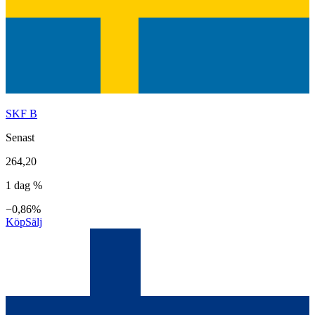
SKF B
Senast
264,20
1 dag %
−0,86%
Köp
Sälj