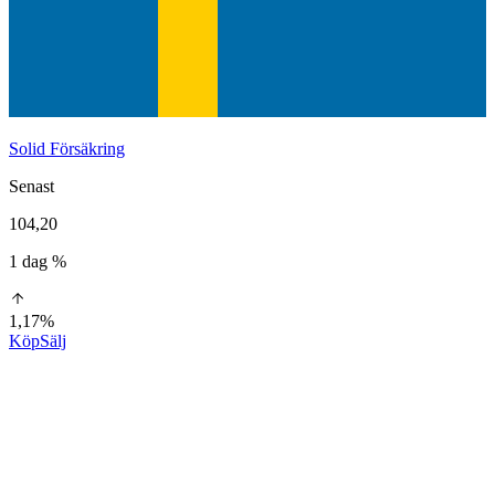
Solid Försäkring
Senast
104,20
1 dag %
1,17%
Köp
Sälj