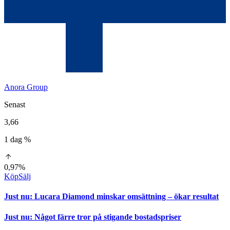
Anora Group
Senast
3,66
1 dag %
0,97%
Köp
Sälj
Just nu
:
Lucara Diamond minskar omsättning – ökar resultat
Just nu
:
Något färre tror på stigande bostadspriser