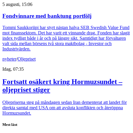
5 augusti, 15:06
Fondvinnare med banktung portfölj
Tommi Saukkoriipi har styrt nästan halva SEB Swedish Value Fund
mot finanssektorn. Det har varit ett vinnande drag. Fonden har slagit
index tydligt både i år och på längre sikt. Samtidigt har förvaltaren
valt sida mellan börsens två stora maktbolag - Investor och
Industrivärden.
nyheter
/
Oljepriset
Idag, 07:35
Fortsatt osäkert kring Hormuzsundet –
oljepriset stiger
Oljepriserna steg på måndagen sedan Iran dementerat att landet för
direkta samtal med USA om att avsluta konflikten och återöppna
Hormuzsundet.
Mest läst