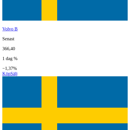
Volvo B
Senast
366,40
1 dag %
−1,37%
Köp
Sälj