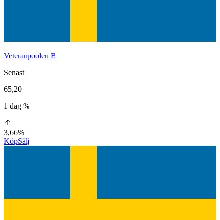
Veteranpoolen B
Senast
65,20
1 dag %
3,66%
Köp
Sälj