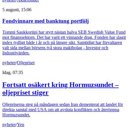
5 augusti, 15:06
Fondvinnare med banktung portfölj
Tommi Saukkoriipi har styrt nästan halva SEB Swedish Value Fund
mot finanssektorn. Det har varit ett vinnande drag. Fonden har slagit
index tydligt både i år och på längre sikt. Samtidigt har förvaltaren
valt sida mellan börsens två stora maktbolag - Investor och
Industrivärden.
nyheter
/
Oljepriset
Idag, 07:35
Fortsatt osäkert kring Hormuzsundet –
oljepriset stiger
Oljepriserna steg på måndagen sedan Iran dementerat att landet för
direkta samtal med USA om att avsluta konflikten och återöppna
Hormuzsundet.
nyheter
/
Yen