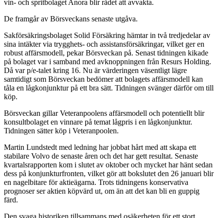
vin- och spritbolaget Anora blir rådet att avvakta.
De framgår av Börsveckans senaste utgåva.
Sakförsäkringsbolaget Solid Försäkring hämtar in två tredjedelar av
sina intäkter via trygghets- och assistansförsäkringar, vilket ger en
robust affärsmodell, pekar Börsveckan på. Senast tidningen kikade
på bolaget var i samband med avknoppningen från Resurs Holding.
Då var p/e-talet kring 16. Nu är värderingen väsentligt lägre
samtidigt som Börsveckan bedömer att bolagets affärsmodell kan
tåla en lågkonjunktur på ett bra sätt. Tidningen svänger därför om till
köp.
Börsveckan gillar Veteranpoolens affärsmodell och potentiellt blir
konsultbolaget en vinnare på temat lågpris i en lågkonjunktur.
Tidningen sätter köp i Veteranpoolen.
Martin Lundstedt med ledning har jobbat hårt med att skapa ett
stabilare Volvo de senaste åren och det har gett resultat. Senaste
kvartalsrapporten kom i slutet av oktober och mycket har hänt sedan
dess på konjunkturfronten, vilket gör att bokslutet den 26 januari blir
en nagelbitare för aktieägarna. Trots tidningens konservativa
prognoser ser aktien köpvärd ut, om än att det kan bli en guppig
färd.
Den svaga historiken tillsammans med osäkerheten för ett stort