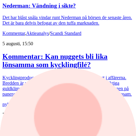
Nederman: Vändning i sikte?
Det har blåst snåla vindar runt Nederman på börsen de senaste åren.
Det är bara delvis befogat av den tuffa marknaden.
Kommentar
,
Aktieanalys
/
Scandi Standard
5 augusti, 15:50
Kommentar: Kan nuggets bli lika
lönsamma som kycklingfilé?
Kycklingproducenten Scandi Standard håller hög fart i affärerna.
Bredden är uppfriskande och flera av affärerna kan bli riktiga
guldklimpar (nuggets). Fast då vill det till att just storsatsningen på
panerade kycklingprodukter, av typen chicken nuggets, blir lönsam.
nyheter
/
Bostadsmarknad
7 augusti, 07:15
Juli bjöd på billigare bostadsrätter – nu
väntar en aktiv marknad