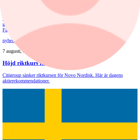
Priserna på bostadsrätter sjönk i juli medan villapriserna ökade.
Fritidshusmarknaden bjöd samtidigt på månadens tredbrott. "En
glädjande signal", menar Liza Nyberg, tf VD för Svensk
Fastighetsförmedling.
nyheter
/
Aktierekommendationer
7 augusti, 08:39
Höjd riktkurs för Nibe
Citigroup sänker riktkursen för Novo Nordisk. Här är dagens
aktierekommendationer.