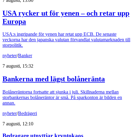
7 augusti, 13:00
USA rycker ut för yenen – och retar upp
Europa
USA:s ingripande för yenen har retat upp ECB. De senaste
veckorna har den japanska valutan förvandlat valutamarknaden till
storpolitik.
nyheter
/
Banker
7 augusti, 15:32
Bankerna med lägst bolåneränta
Bolåneräntorna fortsatte att sjunka i juli. Skillnaderna mellan
storbankernas bolåneräntor är små. På sparkonton är bilden en
annan.
nyheter
/
Bedrägeri
7 augusti, 12:10
Bedragare utnyttjar kryptokaos