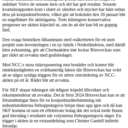
stabilare Volvo de senaste åren och det har gett resultat. Senaste
kvartalsrapporten kom i slutet av oktober och mycket har hänt sedan
dess på konjunkturfronten, vilket gör att bokslutet den 26 januari blir
en nagelbitare för aktieägarna. Trots tidningens konservativa
prognoser ser aktien köpvärd ut, om än att det kan bli en guppig
färd.
Den svaga historiken tillsammans med osäkerheten för ett stort
projekt som investeringen i en ny fabrik i Nederländerna, med därtill
klen avkastning, gör att Cloettaaktien inte lockar Börsveckan som
ger rådet att avvakta med godisbolaget.
Med NCC:s stora riskexponering mot bostäder och kontor blir
räntekänsligheten en svårhanterlig faktor där Börsveckan har svårt
att se några synliga triggers för en större omvärdering av NCC-
aktien på ett år. Rådet blir att avvakta.
För SKF slopar tidningen sitt tidigare köpråd tillsvidare och
rekommenderar att avvakta. Det är först 2024 Börsveckan kan se att
förutsättningar finns för en konjunkturåterhämtning när
industriutsikterna förhoppningsvis börjar tinas upp igen och då kan
SKF komma ut som ett effektivare bolag där det också torde finnas
god hävstång i resultatet när volymerna förhoppningsvis stiger. En
trigger i aktien är en extrautdelning som Christer Gardell indirekt
förordar.