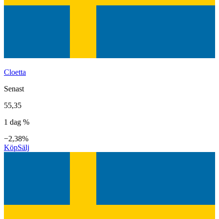
Cloetta
Senast
55,35
1 dag %
−2,38%
Köp
Sälj