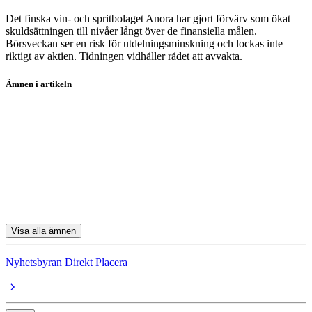
Det finska vin- och spritbolaget Anora har gjort förvärv som ökat
skuldsättningen till nivåer långt över de finansiella målen.
Börsveckan ser en risk för utdelningsminskning och lockas inte
riktigt av aktien. Tidningen vidhåller rådet att avvakta.
Ämnen i artikeln
Solid Försäkring
Volvo
Veteranpoolen
Cloetta
SKF
Visa alla ämnen
Nyhetsbyran Direkt Placera