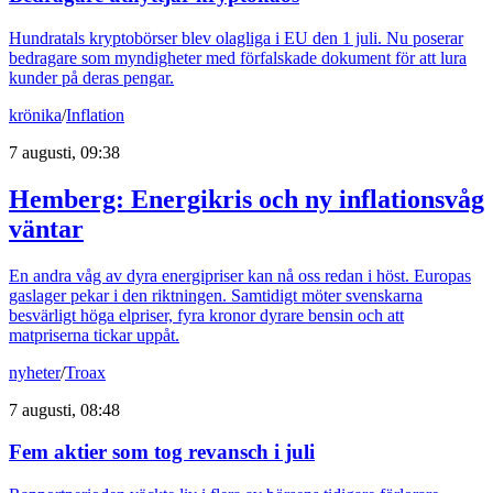
Hundratals kryptobörser blev olagliga i EU den 1 juli. Nu poserar
bedragare som myndigheter med förfalskade dokument för att lura
kunder på deras pengar.
krönika
/
Inflation
7 augusti, 09:38
Hemberg: Energikris och ny inflationsvåg
väntar
En andra våg av dyra energipriser kan nå oss redan i höst. Europas
gaslager pekar i den riktningen. Samtidigt möter svenskarna
besvärligt höga elpriser, fyra kronor dyrare bensin och att
matpriserna tickar uppåt.
nyheter
/
Troax
7 augusti, 08:48
Fem aktier som tog revansch i juli