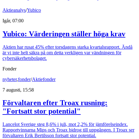
Aktieanalys
/
Yubico
Igår, 07:00
Yubico: Värderingen ställer höga krav
Aktien har rusat 45% efter torsdagens starka kvartalsrapport. Ändå
är vi inte helt säkra på om detta verkligen var vändningen för
cybersäkerhetsbolaget.
Fonder
nyheter
,
fonder
/
Aktiefonder
7 augusti, 15:58
Förvaltaren efter Troax rusning:
"Fortsatt stor potential"
Lancelot Sverige steg 8,6% i juli, mot 2,2% för jämförelseindex.
Rapportvinnarna Mips och Troax bidrog till uppgången. I Troax ser
förvaltaren Erik Bertilsson fortsatt stor potential.