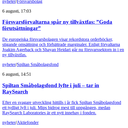
nyheter
/
Försvarsbolag
6 augusti, 17:03
Försvarsförvaltarna spår ny tillväxtfas: ”Goda
förutsättningar”
De europeiska försvarsbolagen visar rekordstora orderböcker,
stigande omsättning och förbättrade marginaler. Enligt förvaltarna
Joakim Agerback och Shayan Heidari går nu försvarssektorn in i en
ny tillväxtfas.
nyheter
/
Spiltan Småbolagsfond
6 augusti, 14:51
Spiltan Småbolagsfond lyfte i juli – tar in
RaySearch
Efter en svagare utveckling hittills i år fick Spiltan Småbolagsfond
ett tydligt lyft i juli. Mips bidrog mest till uppgången, medan
RaySearch Laboratories är ett nytt innehav i fonden.
nyheter
/
Aktiefonder