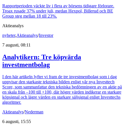
Rapportperioden väckte liv i flera av börsens tidigare förlorare.
Troax rusade 37% under juli, medan Hexpol, Billerud och BE
Group steg mellan 18 till 23%.
Aktieanalys
nyheter
,
Aktieanalys
/
Investor
7 augusti, 08:11
Analytikern: Tre köpvärda
investmentbolag
I den här artikeln lyfter vi fram de tre investmentbolag som i dag
uppvisar den starkaste tekniska bilden enligt vår nya Investtech
Score, som sammanfattar den tekniska bedömningen av en aktie på
en skala från –100 till +100, där högre värden indikerar en starkare
köpsignal och lägre värden en starkare säljsignal enligt Investtechs
algoritmer.
Aktieanalys
/
Nederman
6 augusti, 15:55