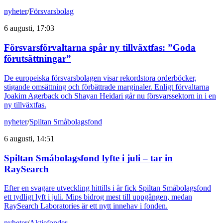
nyheter
/
Försvarsbolag
6 augusti, 17:03
Försvarsförvaltarna spår ny tillväxtfas: ”Goda
förutsättningar”
De europeiska försvarsbolagen visar rekordstora orderböcker,
stigande omsättning och förbättrade marginaler. Enligt förvaltarna
Joakim Agerback och Shayan Heidari går nu försvarssektorn in i en
ny tillväxtfas.
nyheter
/
Spiltan Småbolagsfond
6 augusti, 14:51
Spiltan Småbolagsfond lyfte i juli – tar in
RaySearch
Efter en svagare utveckling hittills i år fick Spiltan Småbolagsfond
ett tydligt lyft i juli. Mips bidrog mest till uppgången, medan
RaySearch Laboratories är ett nytt innehav i fonden.
nyheter
/
Aktiefonder