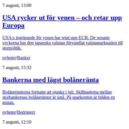
7 augusti, 13:00
USA rycker ut för yenen – och retar upp
Europa
USA:s ingripande för yenen har retat upp ECB. De senaste
veckorna har den japanska valutan förvandlat valutamarknaden till
storpolitik.
nyheter
/
Banker
7 augusti, 15:32
Bankerna med lägst bolåneränta
Bolåneräntorna fortsatte att sjunka i juli. Skillnaderna mellan
storbankernas bolåneräntor är små. På sparkonton är bilden en
annan.
nyheter
/
Bedrägeri
7 augusti, 12:10