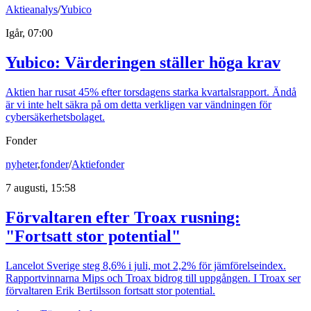
Aktieanalys
/
Yubico
Igår, 07:00
Yubico: Värderingen ställer höga krav
Aktien har rusat 45% efter torsdagens starka kvartalsrapport. Ändå
är vi inte helt säkra på om detta verkligen var vändningen för
cybersäkerhetsbolaget.
Fonder
nyheter
,
fonder
/
Aktiefonder
7 augusti, 15:58
Förvaltaren efter Troax rusning:
"Fortsatt stor potential"
Lancelot Sverige steg 8,6% i juli, mot 2,2% för jämförelseindex.
Rapportvinnarna Mips och Troax bidrog till uppgången. I Troax ser
förvaltaren Erik Bertilsson fortsatt stor potential.