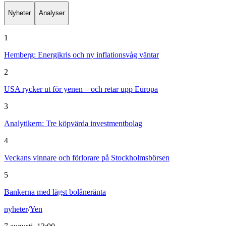
Nyheter
Analyser
1
Hemberg: Energikris och ny inflationsvåg väntar
2
USA rycker ut för yenen – och retar upp Europa
3
Analytikern: Tre köpvärda investmentbolag
4
Veckans vinnare och förlorare på Stockholmsbörsen
5
Bankerna med lägst bolåneränta
nyheter
/
Yen