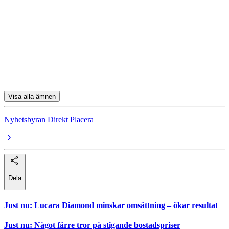
Solid Försäkring
Volvo
Veteranpoolen
Cloetta
SKF
Visa alla ämnen
Nyhetsbyran Direkt Placera
Dela
Just nu
:
Lucara Diamond minskar omsättning – ökar resultat
Just nu
:
Något färre tror på stigande bostadspriser