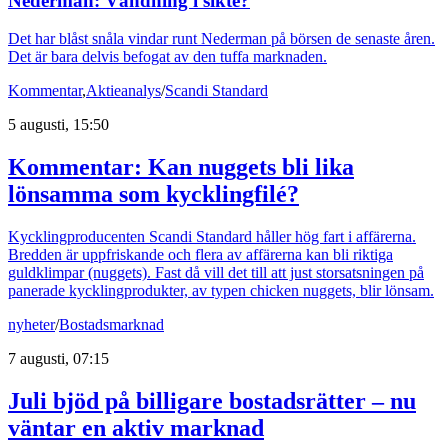
Nederman: Vändning i sikte?
Det har blåst snåla vindar runt Nederman på börsen de senaste åren.
Det är bara delvis befogat av den tuffa marknaden.
Kommentar
,
Aktieanalys
/
Scandi Standard
5 augusti, 15:50
Kommentar: Kan nuggets bli lika
lönsamma som kycklingfilé?
Kycklingproducenten Scandi Standard håller hög fart i affärerna.
Bredden är uppfriskande och flera av affärerna kan bli riktiga
guldklimpar (nuggets). Fast då vill det till att just storsatsningen på
panerade kycklingprodukter, av typen chicken nuggets, blir lönsam.
nyheter
/
Bostadsmarknad
7 augusti, 07:15
Juli bjöd på billigare bostadsrätter – nu
väntar en aktiv marknad