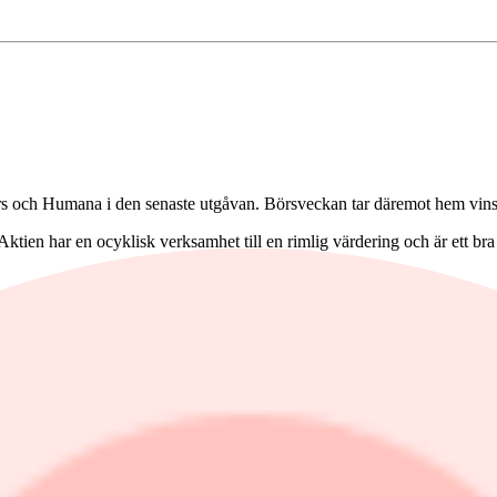
ch Humana i den senaste utgåvan. Börsveckan tar däremot hem vinsten
tien har en ocyklisk verksamhet till en rimlig värdering och är ett bra
stvatten för fartyg. Aktien har gått starkt sedan noteringen i juni men ä
 värdeskapande ut. Storkundberoendet och en klen organisk tillväxt är ne
ing i kombination med hög direktavkastning kan vara aktiens största f
llväxttakt och rejäla lönsamhetsförbättringar. Börsveckan bedömer att ak