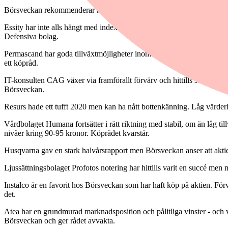
Börsveckan rekommenderar köp för Essity, Permascand, CAG, Resurs o
Essity har inte alls hängt med index sedan avknoppningen från SCA. Ak
Defensiva bolag.
Permascand har goda tillväxtmöjligheter inom vätgas och rening av barla
ett köpråd.
IT-konsulten CAG växer via framförallt förvärv och hittills ser dessa
Börsveckan.
Resurs hade ett tufft 2020 men kan ha nått bottenkänning. Låg värder
Vårdbolaget Humana fortsätter i rätt riktning med stabil, om än låg ti
nivåer kring 90-95 kronor. Köprådet kvarstår.
Husqvarna gav en stark halvårsrapport men Börsveckan anser att aktie
Ljussättningsbolaget Profotos notering har hittills varit en succé men
Instalco är en favorit hos Börsveckan som har haft köp på aktien. Fö
det.
Atea har en grundmurad marknadsposition och pålitliga vinster - och värd
Börsveckan och ger rådet avvakta.