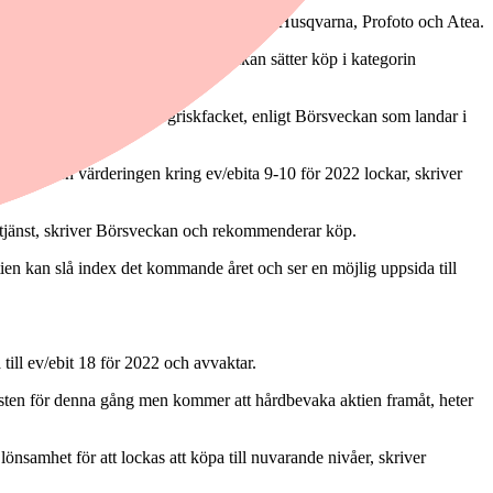
 i Instalco samt ger rådet avvakta för Husqvarna, Profoto och Atea.
 val på en mer orolig börs. Börsveckan sätter köp i kategorin
r fortsatt intressant i högriskfacket, enligt Börsveckan som landar i
gativt men värderingen kring ev/ebita 9-10 för 2022 lockar, skriver
örtjänst, skriver Börsveckan och rekommenderar köp.
tien kan slå index det kommande året och ser en möjlig uppsida till
till ev/ebit 18 för 2022 och avvaktar.
insten för denna gång men kommer att hårdbevaka aktien framåt, heter
lönsamhet för att lockas att köpa till nuvarande nivåer, skriver