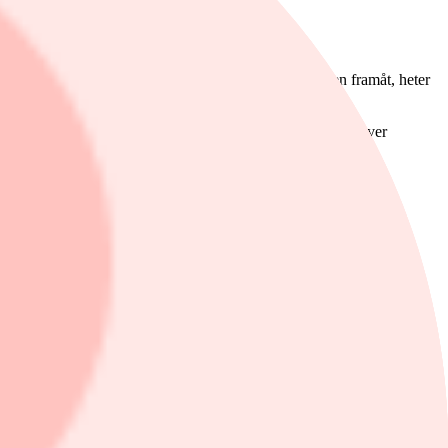
till ev/ebit 18 för 2022 och avvaktar.
insten för denna gång men kommer att hårdbevaka aktien framåt, heter
lönsamhet för att lockas att köpa till nuvarande nivåer, skriver