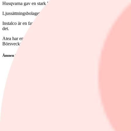
Husqvarna gav en stark halvårsrapport men Börsveckan anser att aktie
Ljussättningsbolaget Profotos notering har hittills varit en succé men
Instalco är en favorit hos Börsveckan som har haft köp på aktien. Fö
det.
Atea har en grundmurad marknadsposition och pålitliga vinster - och värd
Börsveckan och ger rådet avvakta.
Ämnen i artikeln
Essity
Permascand
CAG Group
Resurs
Humana
Visa alla ämnen
Nyhetsbyran Direkt Placera