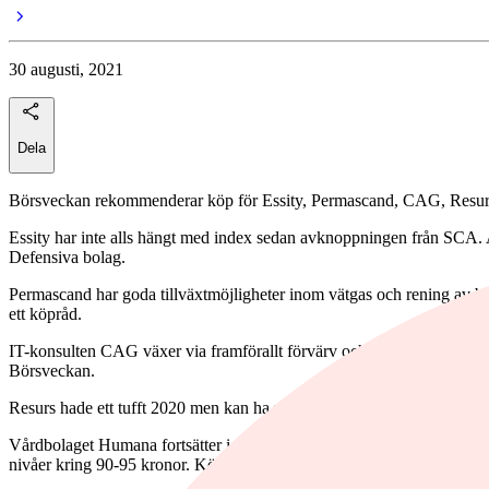
30 augusti, 2021
Dela
Börsveckan rekommenderar köp för Essity, Permascand, CAG, Resurs o
Essity har inte alls hängt med index sedan avknoppningen från SCA. Ak
Defensiva bolag.
Permascand har goda tillväxtmöjligheter inom vätgas och rening av barla
ett köpråd.
IT-konsulten CAG växer via framförallt förvärv och hittills ser dessa
Börsveckan.
Resurs hade ett tufft 2020 men kan ha nått bottenkänning. Låg värder
Vårdbolaget Humana fortsätter i rätt riktning med stabil, om än låg ti
nivåer kring 90-95 kronor. Köprådet kvarstår.