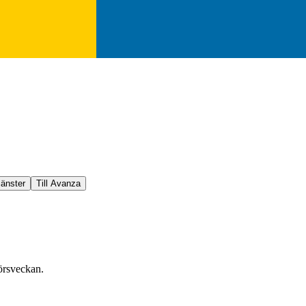
jänster
Till Avanza
örsveckan.