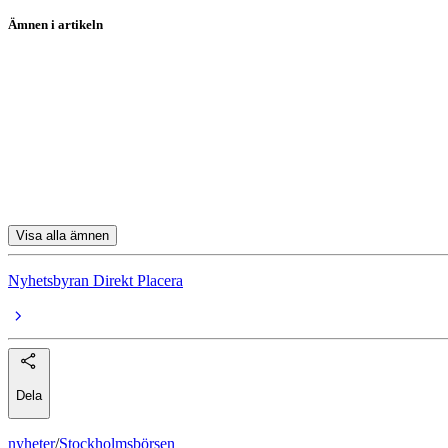
Ämnen i artikeln
Essity
Permascand
CAG Group
Resurs
Humana
Visa alla ämnen
Nyhetsbyran Direkt Placera
Dela
nyheter
/
Stockholmsbörsen