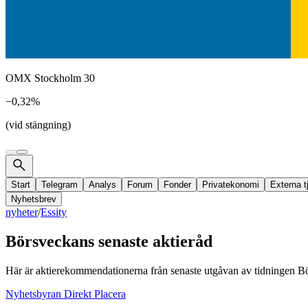
OMX Stockholm 30
−0,32%
(vid stängning)
Start
Telegram
Analys
Forum
Fonder
Privatekonomi
Externa t
Nyhetsbrev
nyheter
/
Essity
Börsveckans senaste aktieråd
Här är aktierekommendationerna från senaste utgåvan av tidningen B
Nyhetsbyran Direkt Placera