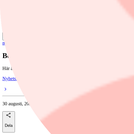
Dela
nyheter
/
Essity
Börsveckans senaste aktieråd
Här är aktierekommendationerna från senaste utgåvan av tidningen B
Nyhetsbyran Direkt Placera
30 augusti, 2021
Dela