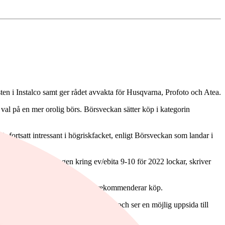
 i Instalco samt ger rådet avvakta för Husqvarna, Profoto och Atea.
 val på en mer orolig börs. Börsveckan sätter köp i kategorin
r fortsatt intressant i högriskfacket, enligt Börsveckan som landar i
gativt men värderingen kring ev/ebita 9-10 för 2022 lockar, skriver
örtjänst, skriver Börsveckan och rekommenderar köp.
tien kan slå index det kommande året och ser en möjlig uppsida till