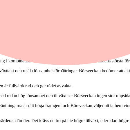
ch Humana i den senaste utgåvan. Börsveckan tar däremot hem vinsten
tien har en ocyklisk verksamhet till en rimlig värdering och är ett bra
stvatten för fartyg. Aktien har gått starkt sedan noteringen i juni men ä
 värdeskapande ut. Storkundberoendet och en klen organisk tillväxt är ne
ing i kombination med hög direktavkastning kan vara aktiens största f
llväxttakt och rejäla lönsamhetsförbättringar. Börsveckan bedömer att ak
n är fullvärderad och ger rådet avvakta.
 med redan hög lönsamhet och tillväxt ser Börsveckan ingen stor uppsida 
rväntningarna är rätt höga framgent och Börsveckan väljer att ta hem v
eras därefter. Det krävs en tro på lite högre tillväxt, eller klart högre 