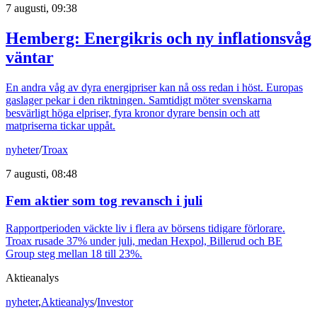
7 augusti, 09:38
Hemberg: Energikris och ny inflationsvåg
väntar
En andra våg av dyra energipriser kan nå oss redan i höst. Europas
gaslager pekar i den riktningen. Samtidigt möter svenskarna
besvärligt höga elpriser, fyra kronor dyrare bensin och att
matpriserna tickar uppåt.
nyheter
/
Troax
7 augusti, 08:48
Fem aktier som tog revansch i juli
Rapportperioden väckte liv i flera av börsens tidigare förlorare.
Troax rusade 37% under juli, medan Hexpol, Billerud och BE
Group steg mellan 18 till 23%.
Aktieanalys
nyheter
,
Aktieanalys
/
Investor