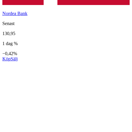
Nordea Bank
Senast
130,95
1 dag %
−0,42%
Köp
Sälj