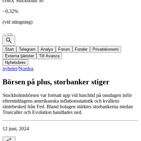
OMX Stockholm 30
−0,32%
(vid stängning)
Start
Telegram
Analys
Forum
Fonder
Privatekonomi
Externa tjänster
Till Avanza
Nyhetsbrev
nyheter
/
Nordea
Börsen på plus, storbanker stiger
Stockholmsbörsen var fortsatt upp vid lunchtid på onsdagen inför
eftermiddagens amerikanska inflationsstatistik och kvällens
räntebesked från Fed. Bland bolagen stärktes storbankerna medan
Truecaller och Evolution handlades ned.
12 juni, 2024