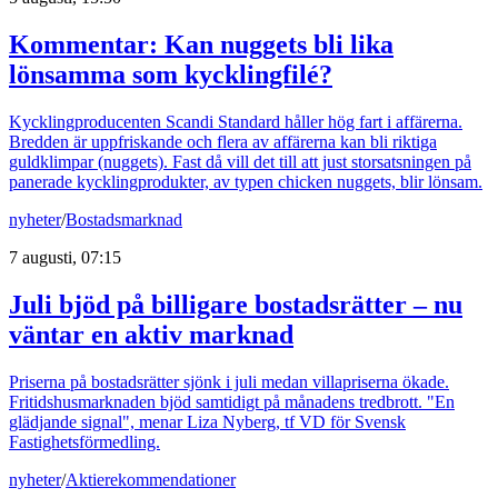
Kommentar: Kan nuggets bli lika
lönsamma som kycklingfilé?
Kycklingproducenten Scandi Standard håller hög fart i affärerna.
Bredden är uppfriskande och flera av affärerna kan bli riktiga
guldklimpar (nuggets). Fast då vill det till att just storsatsningen på
panerade kycklingprodukter, av typen chicken nuggets, blir lönsam.
nyheter
/
Bostadsmarknad
7 augusti, 07:15
Juli bjöd på billigare bostadsrätter – nu
väntar en aktiv marknad
Priserna på bostadsrätter sjönk i juli medan villapriserna ökade.
Fritidshusmarknaden bjöd samtidigt på månadens tredbrott. "En
glädjande signal", menar Liza Nyberg, tf VD för Svensk
Fastighetsförmedling.
nyheter
/
Aktierekommendationer