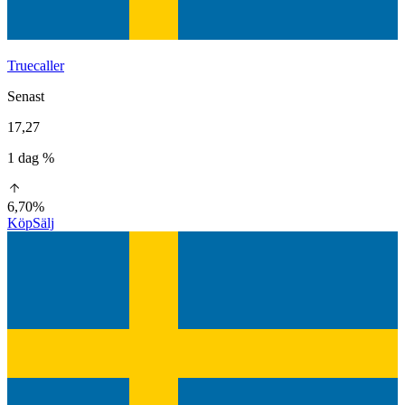
Truecaller
Senast
17,27
1 dag %
6,70%
Köp
Sälj