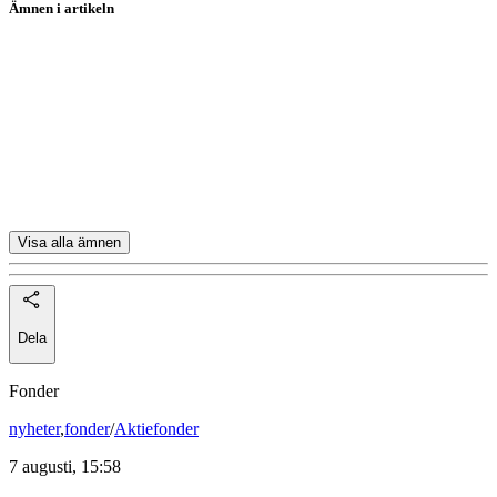
Ämnen i artikeln
Nordea
SEB
Sandvik
Evolution
Truecaller
Visa alla ämnen
Dela
Fonder
nyheter
,
fonder
/
Aktiefonder
7 augusti, 15:58