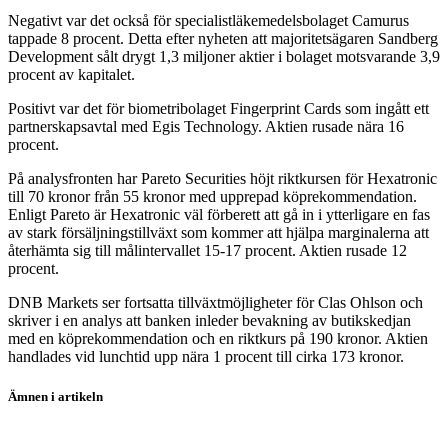
Negativt var det också för specialistläkemedelsbolaget Camurus
tappade 8 procent. Detta efter nyheten att majoritetsägaren Sandberg
Development sålt drygt 1,3 miljoner aktier i bolaget motsvarande 3,9
procent av kapitalet.
Positivt var det för biometribolaget Fingerprint Cards som ingått ett
partnerskapsavtal med Egis Technology. Aktien rusade nära 16
procent.
På analysfronten har Pareto Securities höjt riktkursen för Hexatronic
till 70 kronor från 55 kronor med upprepad köprekommendation.
Enligt Pareto är Hexatronic väl förberett att gå in i ytterligare en fas
av stark försäljningstillväxt som kommer att hjälpa marginalerna att
återhämta sig till målintervallet 15-17 procent. Aktien rusade 12
procent.
DNB Markets ser fortsatta tillväxtmöjligheter för Clas Ohlson och
skriver i en analys att banken inleder bevakning av butikskedjan
med en köprekommendation och en riktkurs på 190 kronor. Aktien
handlades vid lunchtid upp nära 1 procent till cirka 173 kronor.
Ämnen i artikeln
Nordea