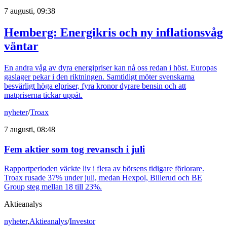
7 augusti, 09:38
Hemberg: Energikris och ny inflationsvåg
väntar
En andra våg av dyra energipriser kan nå oss redan i höst. Europas
gaslager pekar i den riktningen. Samtidigt möter svenskarna
besvärligt höga elpriser, fyra kronor dyrare bensin och att
matpriserna tickar uppåt.
nyheter
/
Troax
7 augusti, 08:48
Fem aktier som tog revansch i juli
Rapportperioden väckte liv i flera av börsens tidigare förlorare.
Troax rusade 37% under juli, medan Hexpol, Billerud och BE
Group steg mellan 18 till 23%.
Aktieanalys
nyheter
,
Aktieanalys
/
Investor