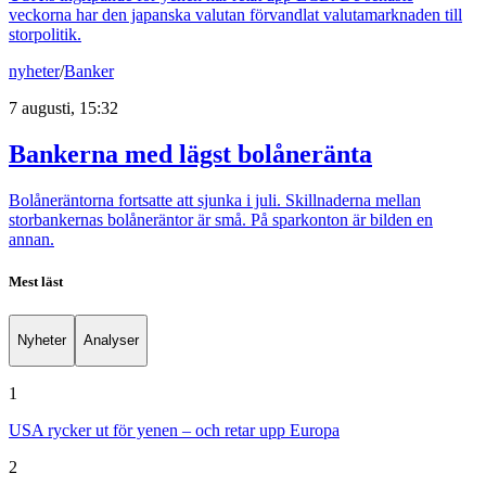
veckorna har den japanska valutan förvandlat valutamarknaden till
storpolitik.
nyheter
/
Banker
7 augusti, 15:32
Bankerna med lägst bolåneränta
Bolåneräntorna fortsatte att sjunka i juli. Skillnaderna mellan
storbankernas bolåneräntor är små. På sparkonton är bilden en
annan.
Mest läst
Nyheter
Analyser
1
USA rycker ut för yenen – och retar upp Europa
2