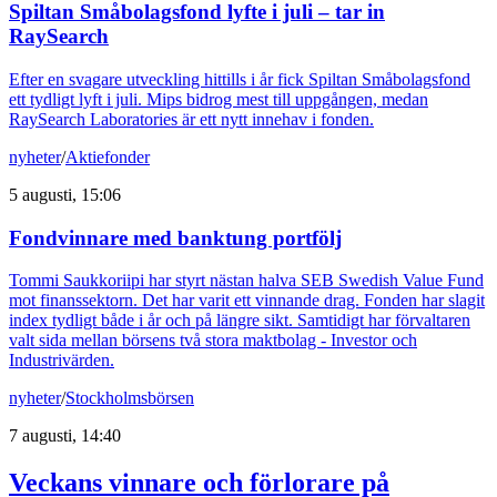
Spiltan Småbolagsfond lyfte i juli – tar in
RaySearch
Efter en svagare utveckling hittills i år fick Spiltan Småbolagsfond
ett tydligt lyft i juli. Mips bidrog mest till uppgången, medan
RaySearch Laboratories är ett nytt innehav i fonden.
nyheter
/
Aktiefonder
5 augusti, 15:06
Fondvinnare med banktung portfölj
Tommi Saukkoriipi har styrt nästan halva SEB Swedish Value Fund
mot finanssektorn. Det har varit ett vinnande drag. Fonden har slagit
index tydligt både i år och på längre sikt. Samtidigt har förvaltaren
valt sida mellan börsens två stora maktbolag - Investor och
Industrivärden.
nyheter
/
Stockholmsbörsen
7 augusti, 14:40
Veckans vinnare och förlorare på