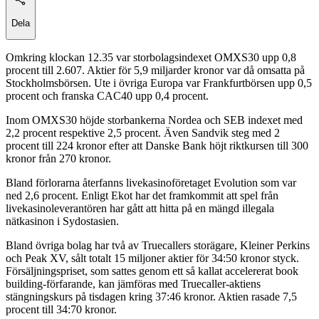
Dela
Omkring klockan 12.35 var storbolagsindexet OMXS30 upp 0,8
procent till 2.607. Aktier för 5,9 miljarder kronor var då omsatta på
Stockholmsbörsen. Ute i övriga Europa var Frankfurtbörsen upp 0,5
procent och franska CAC40 upp 0,4 procent.
Inom OMXS30 höjde storbankerna Nordea och SEB indexet med
2,2 procent respektive 2,5 procent. Även Sandvik steg med 2
procent till 224 kronor efter att Danske Bank höjt riktkursen till 300
kronor från 270 kronor.
Bland förlorarna återfanns livekasinoföretaget Evolution som var
ned 2,6 procent. Enligt Ekot har det framkommit att spel från
livekasinoleverantören har gått att hitta på en mängd illegala
nätkasinon i Sydostasien.
Bland övriga bolag har två av Truecallers storägare, Kleiner Perkins
och Peak XV, sålt totalt 15 miljoner aktier för 34:50 kronor styck.
Försäljningspriset, som sattes genom ett så kallat accelererat book
building-förfarande, kan jämföras med Truecaller-aktiens
stängningskurs på tisdagen kring 37:46 kronor. Aktien rasade 7,5
procent till 34:70 kronor.