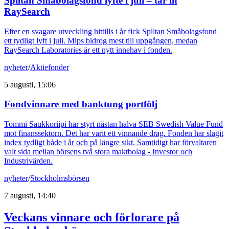
Spiltan Småbolagsfond lyfte i juli – tar in
RaySearch
Efter en svagare utveckling hittills i år fick Spiltan Småbolagsfond
ett tydligt lyft i juli. Mips bidrog mest till uppgången, medan
RaySearch Laboratories är ett nytt innehav i fonden.
nyheter
/
Aktiefonder
5 augusti, 15:06
Fondvinnare med banktung portfölj
Tommi Saukkoriipi har styrt nästan halva SEB Swedish Value Fund
mot finanssektorn. Det har varit ett vinnande drag. Fonden har slagit
index tydligt både i år och på längre sikt. Samtidigt har förvaltaren
valt sida mellan börsens två stora maktbolag - Investor och
Industrivärden.
nyheter
/
Stockholmsbörsen
7 augusti, 14:40
Veckans vinnare och förlorare på