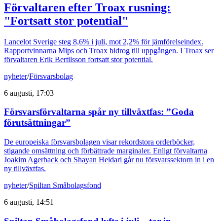
Förvaltaren efter Troax rusning:
"Fortsatt stor potential"
Lancelot Sverige steg 8,6% i juli, mot 2,2% för jämförelseindex.
Rapportvinnarna Mips och Troax bidrog till uppgången. I Troax ser
förvaltaren Erik Bertilsson fortsatt stor potential.
nyheter
/
Försvarsbolag
6 augusti, 17:03
Försvarsförvaltarna spår ny tillväxtfas: ”Goda
förutsättningar”
De europeiska försvarsbolagen visar rekordstora orderböcker,
stigande omsättning och förbättrade marginaler. Enligt förvaltarna
Joakim Agerback och Shayan Heidari går nu försvarssektorn in i en
ny tillväxtfas.
nyheter
/
Spiltan Småbolagsfond
6 augusti, 14:51