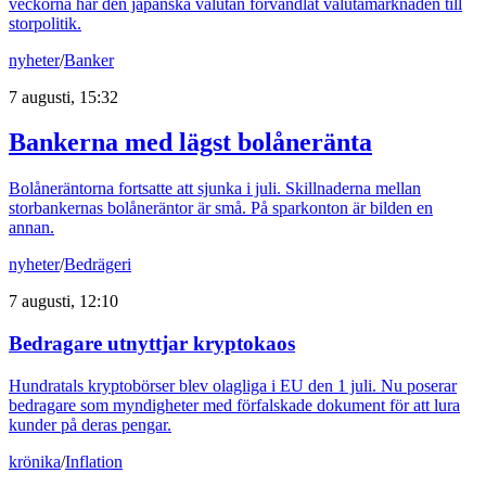
veckorna har den japanska valutan förvandlat valutamarknaden till
storpolitik.
nyheter
/
Banker
7 augusti, 15:32
Bankerna med lägst bolåneränta
Bolåneräntorna fortsatte att sjunka i juli. Skillnaderna mellan
storbankernas bolåneräntor är små. På sparkonton är bilden en
annan.
nyheter
/
Bedrägeri
7 augusti, 12:10
Bedragare utnyttjar kryptokaos
Hundratals kryptobörser blev olagliga i EU den 1 juli. Nu poserar
bedragare som myndigheter med förfalskade dokument för att lura
kunder på deras pengar.
krönika
/
Inflation