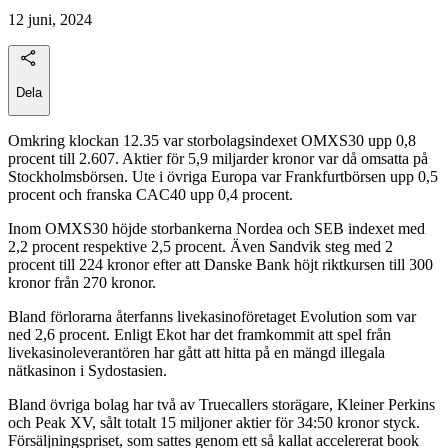
12 juni, 2024
Dela
Omkring klockan 12.35 var storbolagsindexet OMXS30 upp 0,8
procent till 2.607. Aktier för 5,9 miljarder kronor var då omsatta på
Stockholmsbörsen. Ute i övriga Europa var Frankfurtbörsen upp 0,5
procent och franska CAC40 upp 0,4 procent.
Inom OMXS30 höjde storbankerna Nordea och SEB indexet med
2,2 procent respektive 2,5 procent. Även Sandvik steg med 2
procent till 224 kronor efter att Danske Bank höjt riktkursen till 300
kronor från 270 kronor.
Bland förlorarna återfanns livekasinoföretaget Evolution som var
ned 2,6 procent. Enligt Ekot har det framkommit att spel från
livekasinoleverantören har gått att hitta på en mängd illegala
nätkasinon i Sydostasien.
Bland övriga bolag har två av Truecallers storägare, Kleiner Perkins
och Peak XV, sålt totalt 15 miljoner aktier för 34:50 kronor styck.
Försäljningspriset, som sattes genom ett så kallat accelererat book