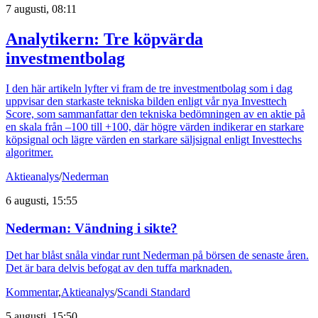
7 augusti, 08:11
Analytikern: Tre köpvärda
investmentbolag
I den här artikeln lyfter vi fram de tre investmentbolag som i dag
uppvisar den starkaste tekniska bilden enligt vår nya Investtech
Score, som sammanfattar den tekniska bedömningen av en aktie på
en skala från –100 till +100, där högre värden indikerar en starkare
köpsignal och lägre värden en starkare säljsignal enligt Investtechs
algoritmer.
Aktieanalys
/
Nederman
6 augusti, 15:55
Nederman: Vändning i sikte?
Det har blåst snåla vindar runt Nederman på börsen de senaste åren.
Det är bara delvis befogat av den tuffa marknaden.
Kommentar
,
Aktieanalys
/
Scandi Standard
5 augusti, 15:50