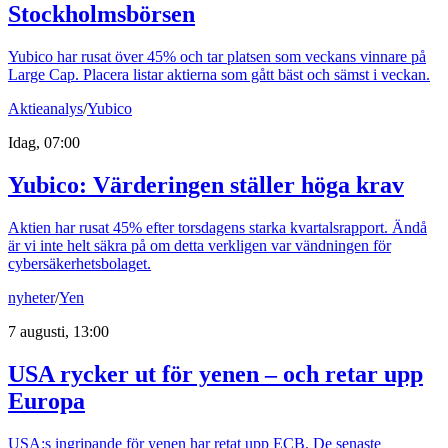
Stockholmsbörsen
Yubico har rusat över 45% och tar platsen som veckans vinnare på
Large Cap. Placera listar aktierna som gått bäst och sämst i veckan.
Aktieanalys
/
Yubico
Idag, 07:00
Yubico: Värderingen ställer höga krav
Aktien har rusat 45% efter torsdagens starka kvartalsrapport. Ändå
är vi inte helt säkra på om detta verkligen var vändningen för
cybersäkerhetsbolaget.
nyheter
/
Yen
7 augusti, 13:00
USA rycker ut för yenen – och retar upp
Europa
USA:s ingripande för yenen har retat upp ECB. De senaste