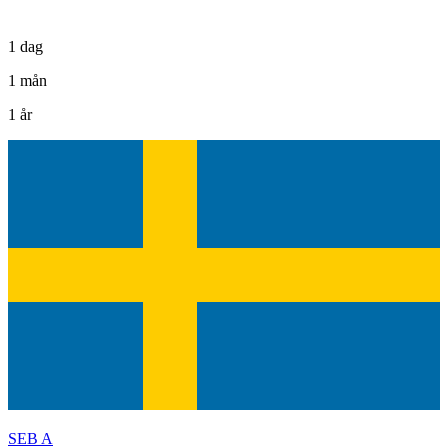
1 dag
1 mån
1 år
SEB A