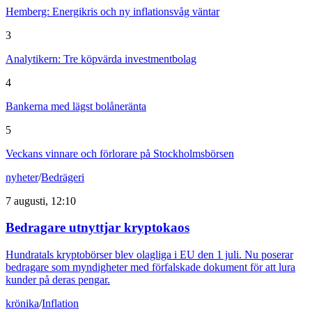
Hemberg: Energikris och ny inflationsvåg väntar
3
Analytikern: Tre köpvärda investmentbolag
4
Bankerna med lägst bolåneränta
5
Veckans vinnare och förlorare på Stockholmsbörsen
nyheter
/
Bedrägeri
7 augusti, 12:10
Bedragare utnyttjar kryptokaos
Hundratals kryptobörser blev olagliga i EU den 1 juli. Nu poserar
bedragare som myndigheter med förfalskade dokument för att lura
kunder på deras pengar.
krönika
/
Inflation