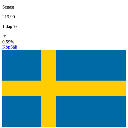
Senast
219,90
1 dag %
0,59%
Köp
Sälj