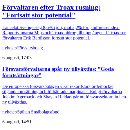
Förvaltaren efter Troax rusning:
"Fortsatt stor potential"
Lancelot Sverige steg 8,6% i juli, mot 2,2% för jämförelseindex.
Rapportvinnarna Mips och Troax bidrog till uppgången. I Troax ser
förvaltaren Erik Bertilsson fortsatt stor potential.
nyheter
/
Försvarsbolag
6 augusti, 17:03
Försvarsförvaltarna spår ny tillväxtfas: ”Goda
förutsättningar”
De europeiska försvarsbolagen visar rekordstora orderböcker,
stigande omsättning och förbättrade marginaler. Enligt förvaltarna
Joakim Agerback och Shayan Heidari går nu försvarssektorn in i en
ny tillväxtfas.
nyheter
/
Spiltan Småbolagsfond
6 augusti, 14:51