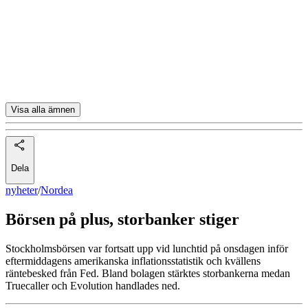
SEB
Sandvik
Evolution
Truecaller
Visa alla ämnen
Dela
nyheter
/
Nordea
Börsen på plus, storbanker stiger
Stockholmsbörsen var fortsatt upp vid lunchtid på onsdagen inför
eftermiddagens amerikanska inflationsstatistik och kvällens
räntebesked från Fed. Bland bolagen stärktes storbankerna medan
Truecaller och Evolution handlades ned.