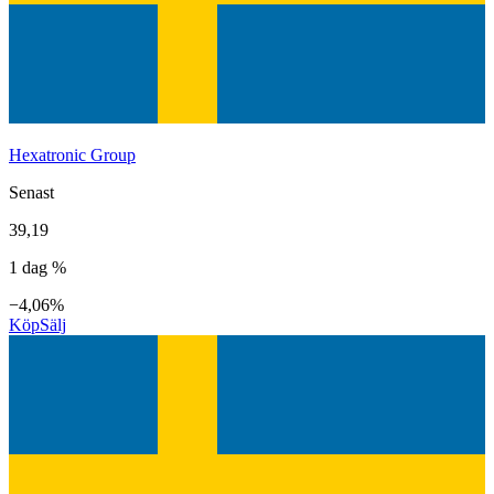
Hexatronic Group
Senast
39,19
1 dag %
−4,06%
Köp
Sälj