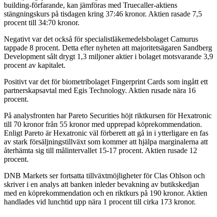
building-förfarande, kan jämföras med Truecaller-aktiens
stängningskurs på tisdagen kring 37:46 kronor. Aktien rasade 7,5
procent till 34:70 kronor.
Negativt var det också för specialistläkemedelsbolaget Camurus
tappade 8 procent. Detta efter nyheten att majoritetsägaren Sandberg
Development sålt drygt 1,3 miljoner aktier i bolaget motsvarande 3,9
procent av kapitalet.
Positivt var det för biometribolaget Fingerprint Cards som ingått ett
partnerskapsavtal med Egis Technology. Aktien rusade nära 16
procent.
På analysfronten har Pareto Securities höjt riktkursen för Hexatronic
till 70 kronor från 55 kronor med upprepad köprekommendation.
Enligt Pareto är Hexatronic väl förberett att gå in i ytterligare en fas
av stark försäljningstillväxt som kommer att hjälpa marginalerna att
återhämta sig till målintervallet 15-17 procent. Aktien rusade 12
procent.
DNB Markets ser fortsatta tillväxtmöjligheter för Clas Ohlson och
skriver i en analys att banken inleder bevakning av butikskedjan
med en köprekommendation och en riktkurs på 190 kronor. Aktien
handlades vid lunchtid upp nära 1 procent till cirka 173 kronor.