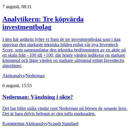
7 augusti, 08:11
Analytikern: Tre köpvärda
investmentbolag
I den här artikeln lyfter vi fram de tre investmentbolag som i dag
uppvisar den starkaste tekniska bilden enligt vår nya Investtech
Score, som sammanfattar den tekniska bedömningen av en aktie på
en skala från –100 till +100, där högre värden indikerar en starkare
köpsignal och lägre värden en starkare säljsignal enligt Investtechs
algoritmer.
Aktieanalys
/
Nederman
6 augusti, 15:55
Nederman: Vändning i sikte?
Det har blåst snåla vindar runt Nederman på börsen de senaste åren.
Det är bara delvis befogat av den tuffa marknaden.
Kommentar
,
Aktieanalys
/
Scandi Standard