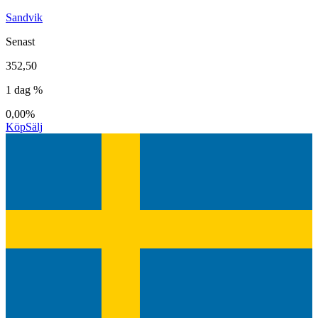
Sandvik
Senast
352,50
1 dag %
0,00%
Köp
Sälj