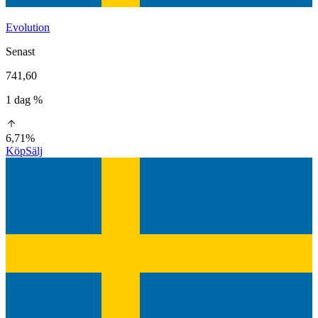
Evolution
Senast
741,60
1 dag %
6,71%
Köp
Sälj