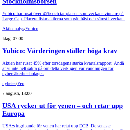
Stockholmsbörsen
Yubico har rusat över 45% och tar platsen som veckans vinnare på
Large Cap. Placera listar aktierna som gått bäst och sämst i veckan.
Aktieanalys
/
Yubico
Idag, 07:00
Yubico: Värderingen ställer höga krav
Aktien har rusat 45% efter torsdagens starka kvartalsrapport. Ändå
är vi inte helt säkra på om detta verkligen var vändningen för
cybersäkerhetsbolaget.
nyheter
/
Yen
7 augusti, 13:00
USA rycker ut för yenen – och retar upp
Europa
USA:s ingripande för yenen har retat upp ECB. De senaste