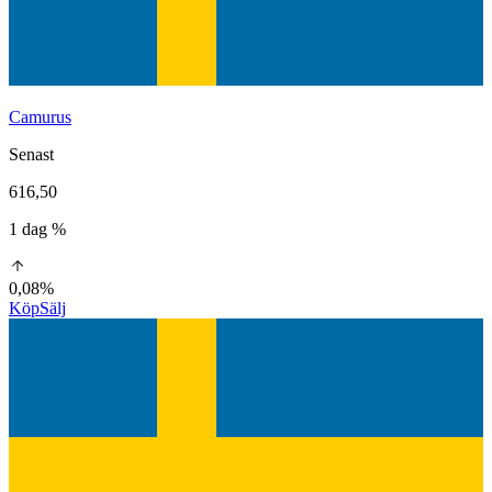
Camurus
Senast
616,50
1 dag %
0,08%
Köp
Sälj