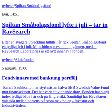
nyheter
/
Spiltan Småbolagsfond
Igår, 14:51
Spiltan Småbolagsfond lyfte i juli – tar in
RaySearch
Efter en svagare utveckling hittills i år fick Spiltan Småbolagsfond
ett tydligt lyft i juli. Mips bidrog mest till uppgången, medan
RaySearch Laboratories är ett nytt innehav i fonden.
nyheter
/
Aktiefonder
5 augusti, 15:06
Fondvinnare med banktung portfölj
Tommi Saukkoriipi har styrt nästan halva SEB Swedish Value Fund
mot finanssektorn. Det har varit ett vinnande drag. Fonden har slagit
index tydligt både i år och på längre sikt. Samtidigt har förvaltaren
valt sida mellan börsens två stora maktbolag - Investor och
Industrivärden.