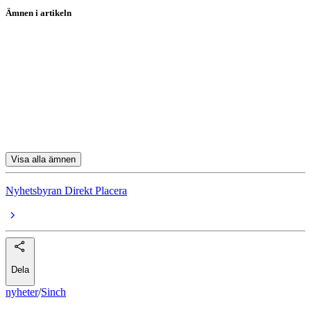
Ämnen i artikeln
Sinch
H&M
Boliden
Renewcell
SSAB
Visa alla ämnen
Nyhetsbyran Direkt Placera
Dela
nyheter
/
Sinch