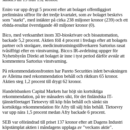
Eniro var upp drygt 5 procent efter att bolaget offentliggjort
preliminära siffror för det tredje kvartalet, som av bolaget beskrivs
som "starkt", med intäkter på cirka 238 miljoner kronor (239) och ett
ebitda-resultat överstigande 40 miljoner kronor (0).
Bico, med verksamhet inom 3D-bioskrivare och bioautomation,
backade 5,2 procent. Aktien föll 4 procent i fredags efter att bolagets
partner och storägare, medicinutrustningstillverkaren Sartorius rasat
tvåsiffrigt efter en vinstvarning. Bico:s IR-avdelning uppger för
Nyhetsbyrån Direkt att bolaget är inne i tyst period därför avstår att
kommentera Sartorius vinstvarning.
På rekommendationsfronten har Pareto Securities inlett bevakningen
av Alleima med rekommendation behåll och riktkurs 65 kronor.
Aktien steg 1,2 procent till drygt 62 kronor.
Handelsbanken Capital Markets har höjt sin kortsiktiga
rekommendation, på tre månaders sikt, för det finländska IT-
tjänsteföretaget Tietoevry till köp från behåll och sänkt sin
kortsiktiga rekommendation för Afry till sälj från behåll. Tietoevry
var upp nära 1,5 procent medan Afry backade 6 procent.
SEB var oförändrad till priset 137 kronor efter att Dagens Industri
köpstämplat aktien i måndagens upplaga av "veckans aktie".