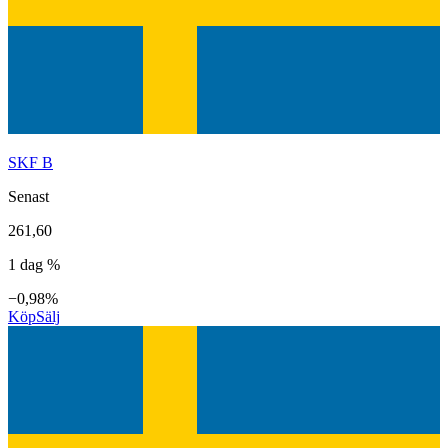
SKF B
Senast
261,60
1 dag %
−0,98%
Köp
Sälj