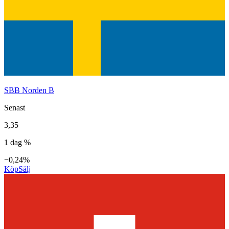
SBB Norden B
Senast
3,35
1 dag %
−0,24%
Köp
Sälj