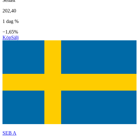
Senast
202,40
1 dag %
−1,65%
Köp
Sälj
SEB A