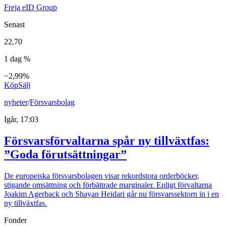
Freja eID Group
Senast
22,70
1 dag %
−2,99%
Köp
Sälj
nyheter
/
Försvarsbolag
Igår, 17:03
Försvarsförvaltarna spår ny tillväxtfas:
”Goda förutsättningar”
De europeiska försvarsbolagen visar rekordstora orderböcker,
stigande omsättning och förbättrade marginaler. Enligt förvaltarna
Joakim Agerback och Shayan Heidari går nu försvarssektorn in i en
ny tillväxtfas.
Fonder