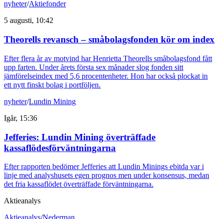
nyheter
/
Aktiefonder
5 augusti, 10:42
Theorells revansch – småbolagsfonden kör om index
Efter flera år av motvind har Henrietta Theorells småbolagsfond fått
upp farten. Under årets första sex månader slog fonden sitt
jämförelseindex med 5,6 procentenheter. Hon har också plockat in
ett nytt finskt bolag i portföljen.
nyheter
/
Lundin Mining
Igår, 15:36
Jefferies: Lundin Mining överträffade
kassaflödesförväntningarna
Efter rapporten bedömer Jefferies att Lundin Minings ebitda var i
linje med analyshusets egen prognos men under konsensus, medan
det fria kassaflödet överträffade förväntningarna.
Aktieanalys
Aktieanalys
/
Nederman