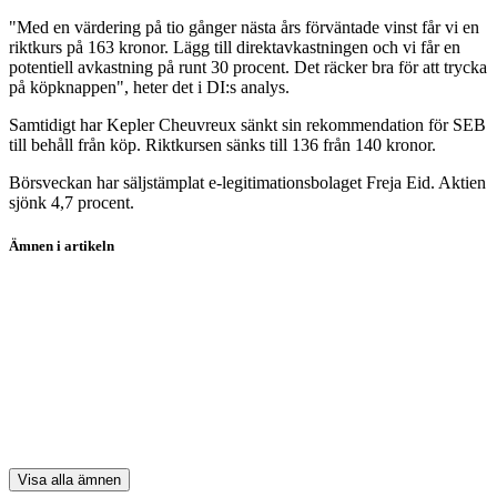
"Med en värdering på tio gånger nästa års förväntade vinst får vi en
riktkurs på 163 kronor. Lägg till direktavkastningen och vi får en
potentiell avkastning på runt 30 procent. Det räcker bra för att trycka
på köpknappen", heter det i DI:s analys.
Samtidigt har Kepler Cheuvreux sänkt sin rekommendation för SEB
till behåll från köp. Riktkursen sänks till 136 från 140 kronor.
Börsveckan har säljstämplat e-legitimationsbolaget Freja Eid. Aktien
sjönk 4,7 procent.
Ämnen i artikeln
Sinch
H&M
Boliden
Renewcell
SSAB
Visa alla ämnen