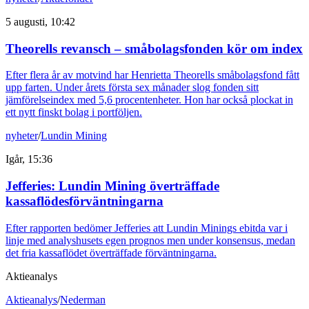
5 augusti, 10:42
Theorells revansch – småbolagsfonden kör om index
Efter flera år av motvind har Henrietta Theorells småbolagsfond fått
upp farten. Under årets första sex månader slog fonden sitt
jämförelseindex med 5,6 procentenheter. Hon har också plockat in
ett nytt finskt bolag i portföljen.
nyheter
/
Lundin Mining
Igår, 15:36
Jefferies: Lundin Mining överträffade
kassaflödesförväntningarna
Efter rapporten bedömer Jefferies att Lundin Minings ebitda var i
linje med analyshusets egen prognos men under konsensus, medan
det fria kassaflödet överträffade förväntningarna.
Aktieanalys
Aktieanalys
/
Nederman