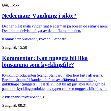
Igår, 15:55
Nederman: Vändning i sikte?
Det har blåst snåla vindar runt Nederman på börsen de senaste åren.
Det är bara delvis befogat av den tuffa marknaden.
Kommentar
,
Aktieanalys
/
Scandi Standard
5 augusti, 15:50
Kommentar: Kan nuggets bli lika
lönsamma som kycklingfilé?
Kycklingproducenten Scandi Standard håller hög fart i affärerna.
Bredden är uppfriskande och flera av affärerna kan bli riktiga
guldklimpar (nuggets). Fast då vill det till att just storsatsningen på
panerade kycklingprodukter, av typen chicken nuggets, blir lönsam.
Aktieanalys
/
teknisk-analys
5 augusti, 09:21