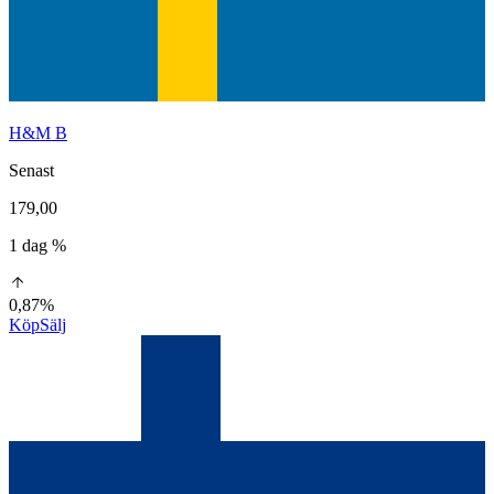
H&M B
Senast
179,00
1 dag %
0,87%
Köp
Sälj