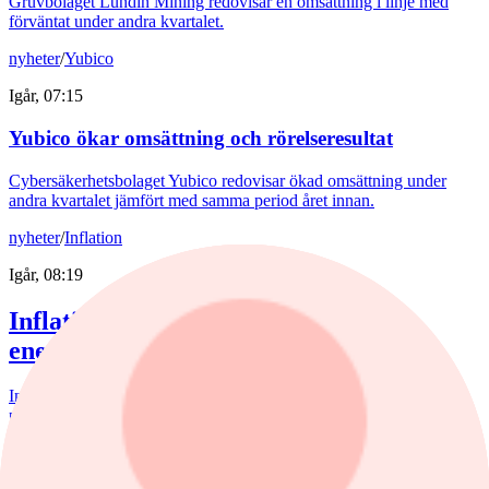
Gruvbolaget Lundin Mining redovisar en omsättning i linje med
förväntat under andra kvartalet.
nyheter
/
Yubico
Igår, 07:15
Yubico ökar omsättning och rörelseresultat
Cybersäkerhetsbolaget Yubico redovisar ökad omsättning under
andra kvartalet jämfört med samma period året innan.
nyheter
/
Inflation
Igår, 08:19
Inflationen sjunker i takt med
energipriserna
Inflationen i juli sjönk både när det gäller KPI och KPIF. Det visar
preliminära siffror från SCB.
nyheter
/
Aktierekommendationer