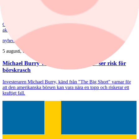
Igår, 09:29
Tyska klädjätten köpstämplas
Goldman Sachs sänker riktkursen för Sandvik. Här är dagens
aktierekommendationer.
nyheter
/
Nvidia
5 augusti, 09:26
Michael Burry varnar för börstopp – ser risk för
börskrasch
Investeraren Michael Burry, känd från "The Big Short" varnar för
att den amerikanska börsen kan vara nära en topp och riskerar ett
kraftigt fall.