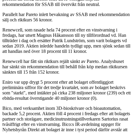
rekommendation för SSAB till övervikt från neutral.
Parallelt har Pareto inlett bevakning av SSAB med rekommendation
sälj och riktkurs 56 kronor.
Renewcell, som rasade hela 74 procent efter en vinstvarning i
fredags, har utsett Magnus Håkansson till ny tillförordnad vd. Han
tillträder i dag och ersätter Patrik Lundström, som varit bolagets vd
sedan 2019. Aktien inledde handeln tydligt upp, men sjönk sedan till
att handlas ned över 18 procent till 11 kronor.
Renewcell har fått sin riktkurs rejält sänkt av Pareto. Analyshuset
har sänkt sin rekommendation till behåll från köp medan riktkursen
sänktes till 15 från 152 kronor.
Eniro var upp drygt 5 procent efter att bolaget offentliggjort
preliminära siffror för det tredje kvartalet, som av bolaget beskrivs
som "starkt", med intäkter på cirka 238 miljoner kronor (239) och ett
ebitda-resultat överstigande 40 miljoner kronor (0).
Bico, med verksamhet inom 3D-bioskrivare och bioautomation,
backade 5,2 procent. Aktien föll 4 procent i fredags efter att bolagets
partner och storägare, medicinutrustningstillverkaren Sartorius rasat
tvåsiffrigt efter en vinstvarning. Bico:s IR-avdelning uppger för
Nyhetsbyrån Direkt att bolaget är inne i tyst period därför avstår att