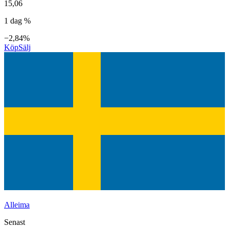
15,06
1 dag %
−2,84%
Köp
Sälj
Alleima
Senast