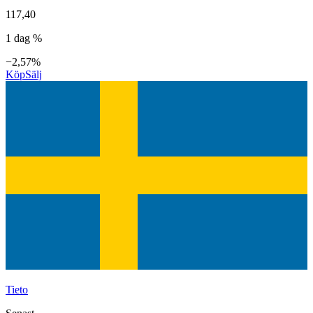
117,40
1 dag %
−2,57%
Köp
Sälj
Tieto