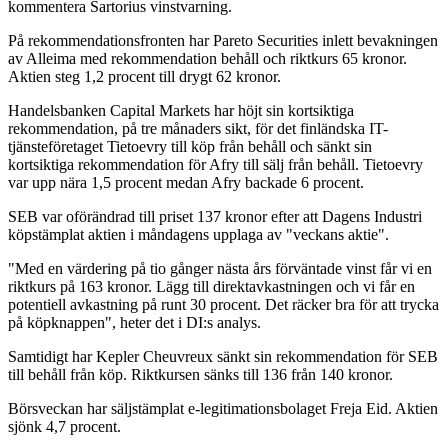
kommentera Sartorius vinstvarning.
På rekommendationsfronten har Pareto Securities inlett bevakningen
av Alleima med rekommendation behåll och riktkurs 65 kronor.
Aktien steg 1,2 procent till drygt 62 kronor.
Handelsbanken Capital Markets har höjt sin kortsiktiga
rekommendation, på tre månaders sikt, för det finländska IT-
tjänsteföretaget Tietoevry till köp från behåll och sänkt sin
kortsiktiga rekommendation för Afry till sälj från behåll. Tietoevry
var upp nära 1,5 procent medan Afry backade 6 procent.
SEB var oförändrad till priset 137 kronor efter att Dagens Industri
köpstämplat aktien i måndagens upplaga av "veckans aktie".
"Med en värdering på tio gånger nästa års förväntade vinst får vi en
riktkurs på 163 kronor. Lägg till direktavkastningen och vi får en
potentiell avkastning på runt 30 procent. Det räcker bra för att trycka
på köpknappen", heter det i DI:s analys.
Samtidigt har Kepler Cheuvreux sänkt sin rekommendation för SEB
till behåll från köp. Riktkursen sänks till 136 från 140 kronor.
Börsveckan har säljstämplat e-legitimationsbolaget Freja Eid. Aktien
sjönk 4,7 procent.