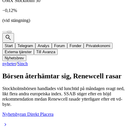
OMX Stockholm 30
−0,12%
(vid stängning)
Start
Telegram
Analys
Forum
Fonder
Privatekonomi
Externa tjänster
Till Avanza
Nyhetsbrev
nyheter
/
Sinch
Börsen återhämtar sig, Renewcell rasar
Stockholmsbörsen handlades vid lunchtid på måndagen svagt ned,
likt flera andra europeiska index. SSAB stiger efter en höjd
rekommendation medan Renewcell rasade ytterligare efter ett vd-
byte.
Nyhetsbyran Direkt Placera