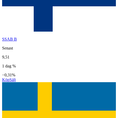
SSAB B
Senast
9,51
1 dag %
−0,31%
Köp
Sälj