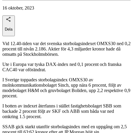
16 oktober, 2023
Dela
Vid 12.40-tiden var det svenska storbolagsindexet OMXS30 ned 0,2
procent till nivån 2.186. Aktier för 4,3 miljarder kronor hade då
omsatts på Stockholmsbörsen.
Ute i Europa var tyska DAX-index ned 0,1 procent och franska
CAC40 var oförändrat.
I Sverige toppades storbolagsindex OMXS30 av
molnkommunikationsbolaget Sinch, upp nära 6 procent, följt av
modebolaget H&M och gruvbolaget Boliden, upp 2,2 respektive 0,9
procent.
I botten av indexet återfanns i stället fastighetsbolaget SBB som
backade 2 procent följt av SKF och ABB som båda var ned
omkring 1.5 procent.
SSAB gick starkt utanför storbolagsindex med en uppgång om 2,5
procent till 63:62 kronor efter att JP Morgan höjt sin