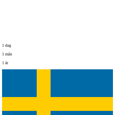
1 dag
1 mån
1 år