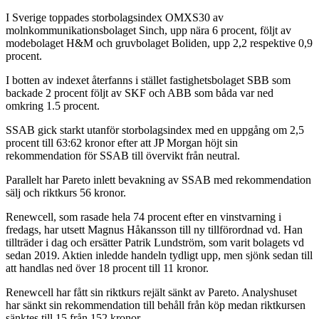
I Sverige toppades storbolagsindex OMXS30 av
molnkommunikationsbolaget Sinch, upp nära 6 procent, följt av
modebolaget H&M och gruvbolaget Boliden, upp 2,2 respektive 0,9
procent.
I botten av indexet återfanns i stället fastighetsbolaget SBB som
backade 2 procent följt av SKF och ABB som båda var ned
omkring 1.5 procent.
SSAB gick starkt utanför storbolagsindex med en uppgång om 2,5
procent till 63:62 kronor efter att JP Morgan höjt sin
rekommendation för SSAB till övervikt från neutral.
Parallelt har Pareto inlett bevakning av SSAB med rekommendation
sälj och riktkurs 56 kronor.
Renewcell, som rasade hela 74 procent efter en vinstvarning i
fredags, har utsett Magnus Håkansson till ny tillförordnad vd. Han
tillträder i dag och ersätter Patrik Lundström, som varit bolagets vd
sedan 2019. Aktien inledde handeln tydligt upp, men sjönk sedan till
att handlas ned över 18 procent till 11 kronor.
Renewcell har fått sin riktkurs rejält sänkt av Pareto. Analyshuset
har sänkt sin rekommendation till behåll från köp medan riktkursen
sänktes till 15 från 152 kronor.