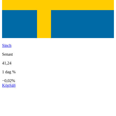
Sinch
Senast
41,24
1 dag %
−0,02%
Köp
Sälj