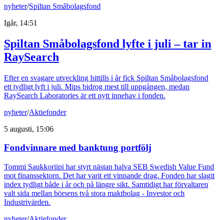
nyheter
/
Spiltan Småbolagsfond
Igår, 14:51
Spiltan Småbolagsfond lyfte i juli – tar in
RaySearch
Efter en svagare utveckling hittills i år fick Spiltan Småbolagsfond
ett tydligt lyft i juli. Mips bidrog mest till uppgången, medan
RaySearch Laboratories är ett nytt innehav i fonden.
nyheter
/
Aktiefonder
5 augusti, 15:06
Fondvinnare med banktung portfölj
Tommi Saukkoriipi har styrt nästan halva SEB Swedish Value Fund
mot finanssektorn. Det har varit ett vinnande drag. Fonden har slagit
index tydligt både i år och på längre sikt. Samtidigt har förvaltaren
valt sida mellan börsens två stora maktbolag - Investor och
Industrivärden.
nyheter
/
Aktiefonder