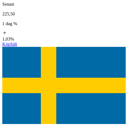
Senast
225,50
1 dag %
1,03%
Köp
Sälj