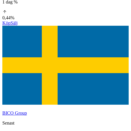
1 dag %
0,44%
Köp
Sälj
BICO Group
Senast