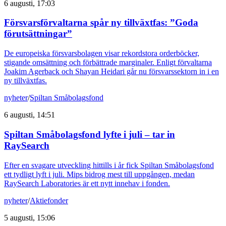
6 augusti, 17:03
Försvarsförvaltarna spår ny tillväxtfas: ”Goda
förutsättningar”
De europeiska försvarsbolagen visar rekordstora orderböcker,
stigande omsättning och förbättrade marginaler. Enligt förvaltarna
Joakim Agerback och Shayan Heidari går nu försvarssektorn in i en
ny tillväxtfas.
nyheter
/
Spiltan Småbolagsfond
6 augusti, 14:51
Spiltan Småbolagsfond lyfte i juli – tar in
RaySearch
Efter en svagare utveckling hittills i år fick Spiltan Småbolagsfond
ett tydligt lyft i juli. Mips bidrog mest till uppgången, medan
RaySearch Laboratories är ett nytt innehav i fonden.
nyheter
/
Aktiefonder
5 augusti, 15:06