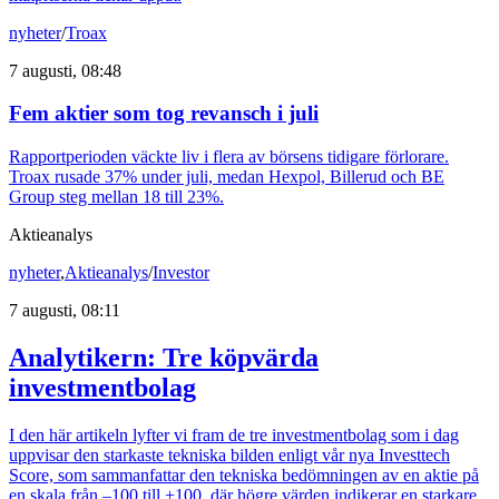
nyheter
/
Troax
7 augusti, 08:48
Fem aktier som tog revansch i juli
Rapportperioden väckte liv i flera av börsens tidigare förlorare.
Troax rusade 37% under juli, medan Hexpol, Billerud och BE
Group steg mellan 18 till 23%.
Aktieanalys
nyheter
,
Aktieanalys
/
Investor
7 augusti, 08:11
Analytikern: Tre köpvärda
investmentbolag
I den här artikeln lyfter vi fram de tre investmentbolag som i dag
uppvisar den starkaste tekniska bilden enligt vår nya Investtech
Score, som sammanfattar den tekniska bedömningen av en aktie på
en skala från –100 till +100, där högre värden indikerar en starkare