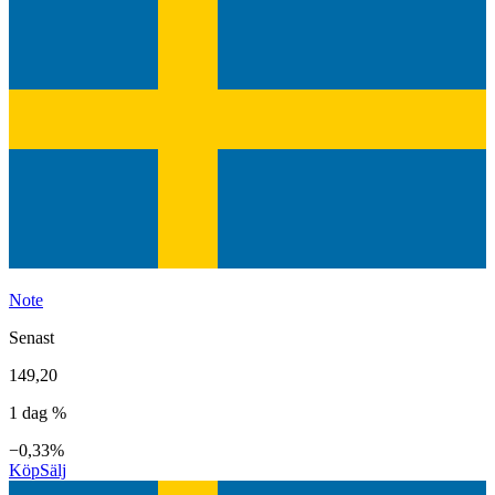
Note
Senast
149,20
1 dag %
−0,33%
Köp
Sälj