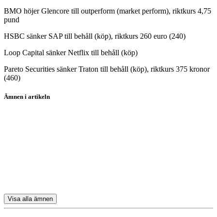
BMO höjer Glencore till outperform (market perform), riktkurs 4,75
pund
HSBC sänker SAP till behåll (köp), riktkurs 260 euro (240)
Loop Capital sänker Netflix till behåll (köp)
Pareto Securities sänker Traton till behåll (köp), riktkurs 375 kronor
(460)
Ämnen i artikeln
borshandel
aktier
placeraunik
Lerøy Seafood
SSAB
Visa alla ämnen