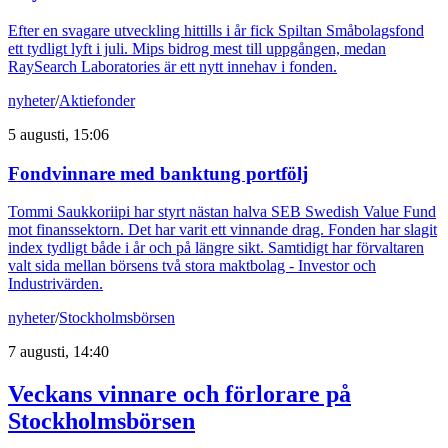
Efter en svagare utveckling hittills i år fick Spiltan Småbolagsfond
ett tydligt lyft i juli. Mips bidrog mest till uppgången, medan
RaySearch Laboratories är ett nytt innehav i fonden.
nyheter
/
Aktiefonder
5 augusti, 15:06
Fondvinnare med banktung portfölj
Tommi Saukkoriipi har styrt nästan halva SEB Swedish Value Fund
mot finanssektorn. Det har varit ett vinnande drag. Fonden har slagit
index tydligt både i år och på längre sikt. Samtidigt har förvaltaren
valt sida mellan börsens två stora maktbolag - Investor och
Industrivärden.
nyheter
/
Stockholmsbörsen
7 augusti, 14:40
Veckans vinnare och förlorare på
Stockholmsbörsen