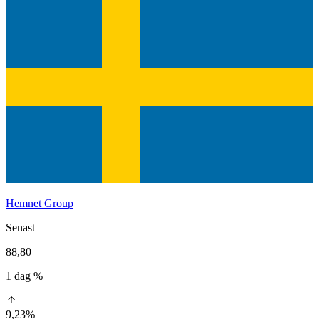
Hemnet Group
Senast
88,80
1 dag %
9,23%