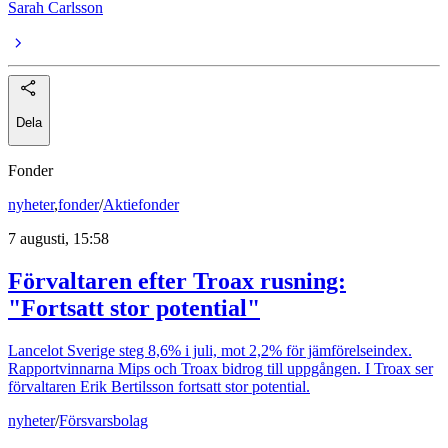
Sarah Carlsson
Dela
Fonder
nyheter
,
fonder
/
Aktiefonder
7 augusti, 15:58
Förvaltaren efter Troax rusning:
"Fortsatt stor potential"
Lancelot Sverige steg 8,6% i juli, mot 2,2% för jämförelseindex.
Rapportvinnarna Mips och Troax bidrog till uppgången. I Troax ser
förvaltaren Erik Bertilsson fortsatt stor potential.
nyheter
/
Försvarsbolag