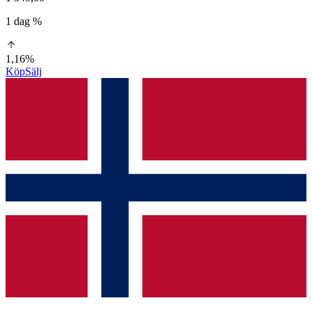
1 dag %
1,16%
Köp
Sälj