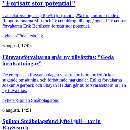
"Fortsatt stor potential"
Lancelot Sverige steg 8,6% i juli, mot 2,2% för jämförelseindex.
Rapportvinnarna Mips och Troax bidrog till uppgången. I Troax ser
förvaltaren Erik Bertilsson fortsatt stor potential.
nyheter
/
Försvarsbolag
6 augusti, 17:03
Försvarsförvaltarna spår ny tillväxtfas: ”Goda
förutsättningar”
De europeiska försvarsbolagen visar rekordstora orderböcker,
stigande omsättning och förbättrade marginaler. Enligt förvaltarna
Joakim Agerback och Shayan Heidari går nu försvarssektorn in i en
ny tillväxtfas.
nyheter
/
Spiltan Småbolagsfond
6 augusti, 14:51
Spiltan Småbolagsfond lyfte i juli – tar in
RaySearch