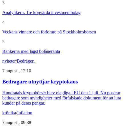
3
Analytikern: Tre köpvärda investmentbolag
4
Veckans vinnare och förlorare på Stockholmsbörsen
5
Bankerna med lägst bolåneränta
nyheter
/
Bedrägeri
7 augusti, 12:10
Bedragare utnyttjar kryptokaos
Hundratals kryptobörser blev olagliga i EU den 1 juli. Nu poserar
bedragare som myndigheter med förfalskade dokument för att lura
kunder på deras pengar.
krönika
/
Inflation
7 augusti, 09:38