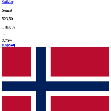
SalMar
Senast
523,50
1 dag %
2,75%
Köp
Sälj