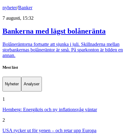
nyheter
/
Banker
7 augusti, 15:32
Bankerna med lägst bolåneränta
Bolåneräntorna fortsatte att sjunka i juli. Skillnaderna mellan
storbankernas bolåneräntor är små. På sparkonton är bilden en
annan.
Mest läst
Nyheter
Analyser
1
Hemberg: Energikris och ny inflationsvåg väntar
2
USA rycker ut för yenen – och retar upp Europa