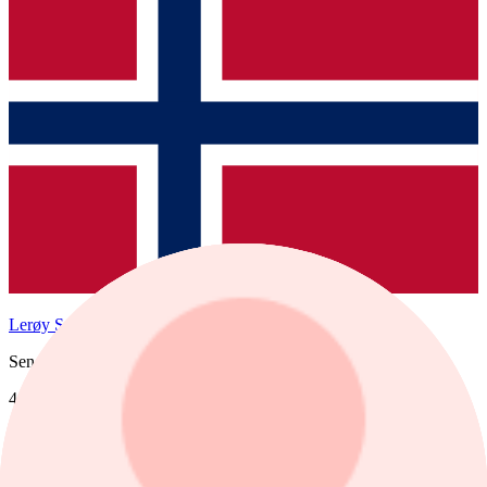
Lerøy Seafood Group
Senast
41,58
1 dag %