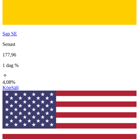
Sap SE
Senast
177,96
1 dag %
4,08%
Köp
Sälj