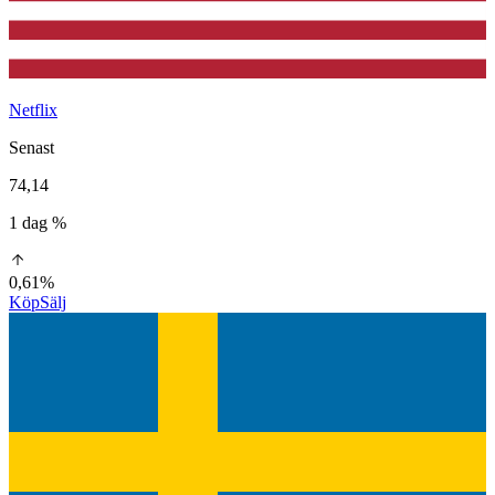
Netflix
Senast
74,14
1 dag %
0,61%
Köp
Sälj