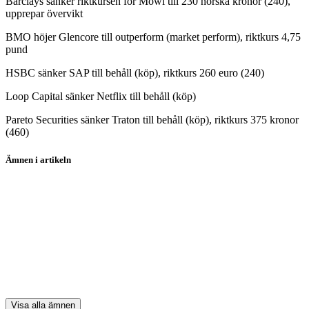
Barclays sänker riktkursen för Mowi till 230 norska kronor (240),
upprepar övervikt
BMO höjer Glencore till outperform (market perform), riktkurs 4,75
pund
HSBC sänker SAP till behåll (köp), riktkurs 260 euro (240)
Loop Capital sänker Netflix till behåll (köp)
Pareto Securities sänker Traton till behåll (köp), riktkurs 375 kronor
(460)
Ämnen i artikeln
borshandel
aktier
placeraunik
Lerøy Seafood
SSAB
Visa alla ämnen