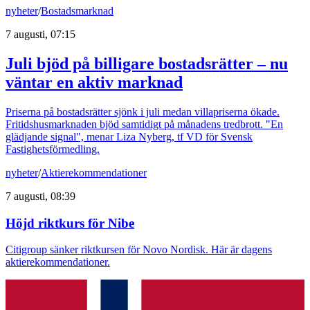
nyheter
/
Bostadsmarknad
7 augusti, 07:15
Juli bjöd på billigare bostadsrätter – nu
väntar en aktiv marknad
Priserna på bostadsrätter sjönk i juli medan villapriserna ökade.
Fritidshusmarknaden bjöd samtidigt på månadens tredbrott. "En
glädjande signal", menar Liza Nyberg, tf VD för Svensk
Fastighetsförmedling.
nyheter
/
Aktierekommendationer
7 augusti, 08:39
Höjd riktkurs för Nibe
Citigroup sänker riktkursen för Novo Nordisk. Här är dagens
aktierekommendationer.