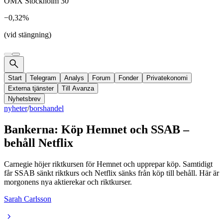
OMX Stockholm 30
−0,32%
(vid stängning)
Start
Telegram
Analys
Forum
Fonder
Privatekonomi
Externa tjänster
Till Avanza
Nyhetsbrev
nyheter
/
borshandel
Bankerna: Köp Hemnet och SSAB –
behåll Netflix
Carnegie höjer riktkursen för Hemnet och upprepar köp. Samtidigt
får SSAB sänkt riktkurs och Netflix sänks från köp till behåll. Här är
morgonens nya aktierekar och riktkurser.
Sarah Carlsson