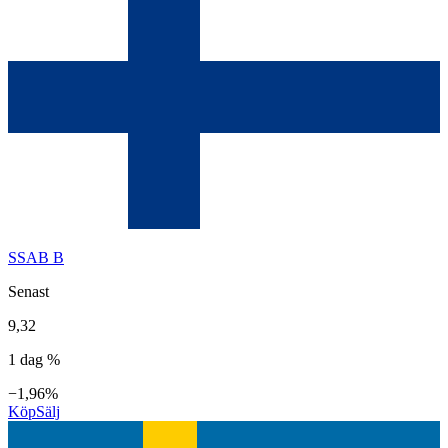
SSAB B
Senast
9,32
1 dag %
−1,96%
Köp
Sälj