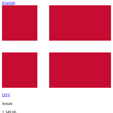
Köp
Sälj
DSV
Senast
1 349,00