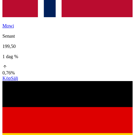
Mowi
Senast
199,50
1 dag %
0,76%
Köp
Sälj