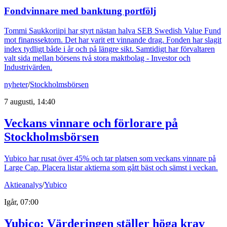
Fondvinnare med banktung portfölj
Tommi Saukkoriipi har styrt nästan halva SEB Swedish Value Fund
mot finanssektorn. Det har varit ett vinnande drag. Fonden har slagit
index tydligt både i år och på längre sikt. Samtidigt har förvaltaren
valt sida mellan börsens två stora maktbolag - Investor och
Industrivärden.
nyheter
/
Stockholmsbörsen
7 augusti, 14:40
Veckans vinnare och förlorare på
Stockholmsbörsen
Yubico har rusat över 45% och tar platsen som veckans vinnare på
Large Cap. Placera listar aktierna som gått bäst och sämst i veckan.
Aktieanalys
/
Yubico
Igår, 07:00
Yubico: Värderingen ställer höga krav