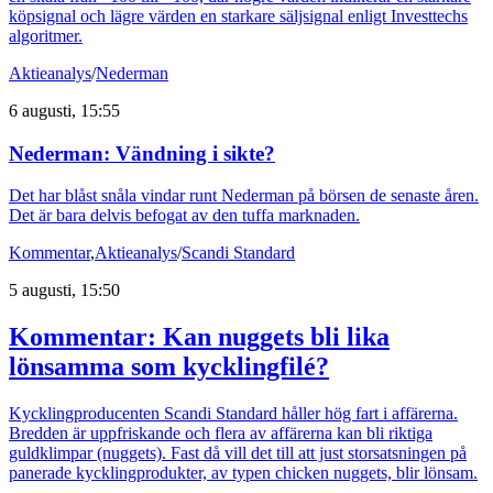
köpsignal och lägre värden en starkare säljsignal enligt Investtechs
algoritmer.
Aktieanalys
/
Nederman
6 augusti, 15:55
Nederman: Vändning i sikte?
Det har blåst snåla vindar runt Nederman på börsen de senaste åren.
Det är bara delvis befogat av den tuffa marknaden.
Kommentar
,
Aktieanalys
/
Scandi Standard
5 augusti, 15:50
Kommentar: Kan nuggets bli lika
lönsamma som kycklingfilé?
Kycklingproducenten Scandi Standard håller hög fart i affärerna.
Bredden är uppfriskande och flera av affärerna kan bli riktiga
guldklimpar (nuggets). Fast då vill det till att just storsatsningen på
panerade kycklingprodukter, av typen chicken nuggets, blir lönsam.