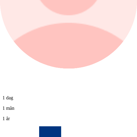
0,82%
Köp
Sälj
1 dag
1 mån
1 år