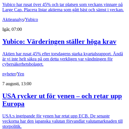
Yubico har rusat över 45% och tar platsen som veckans vinnare på
Large Cap. Placera listar aktierna som gått bäst och sämst i veckan.
Aktieanalys
/
Yubico
Igår, 07:00
Yubico: Värderingen ställer höga krav
Aktien har rusat 45% efter torsdagens starka kvartalsrapport. Ändå
är vi inte helt säkra på om detta verkligen var vändningen för
cybersäkerhetsbolaget.
nyheter
/
Yen
7 augusti, 13:00
USA rycker ut för yenen – och retar upp
Europa
USA:s ingripande för yenen har retat upp ECB. De senaste
veckorna har den japanska valutan förvandlat valutamarknaden till
storpolitik.