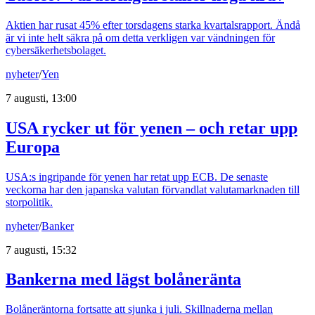
Aktien har rusat 45% efter torsdagens starka kvartalsrapport. Ändå
är vi inte helt säkra på om detta verkligen var vändningen för
cybersäkerhetsbolaget.
nyheter
/
Yen
7 augusti, 13:00
USA rycker ut för yenen – och retar upp
Europa
USA:s ingripande för yenen har retat upp ECB. De senaste
veckorna har den japanska valutan förvandlat valutamarknaden till
storpolitik.
nyheter
/
Banker
7 augusti, 15:32
Bankerna med lägst bolåneränta
Bolåneräntorna fortsatte att sjunka i juli. Skillnaderna mellan