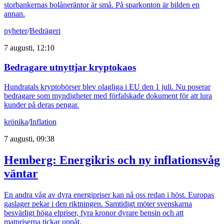
storbankernas bolåneräntor är små. På sparkonton är bilden en
annan.
nyheter
/
Bedrägeri
7 augusti, 12:10
Bedragare utnyttjar kryptokaos
Hundratals kryptobörser blev olagliga i EU den 1 juli. Nu poserar
bedragare som myndigheter med förfalskade dokument för att lura
kunder på deras pengar.
krönika
/
Inflation
7 augusti, 09:38
Hemberg: Energikris och ny inflationsvåg
väntar
En andra våg av dyra energipriser kan nå oss redan i höst. Europas
gaslager pekar i den riktningen. Samtidigt möter svenskarna
besvärligt höga elpriser, fyra kronor dyrare bensin och att
matpriserna tickar uppåt.