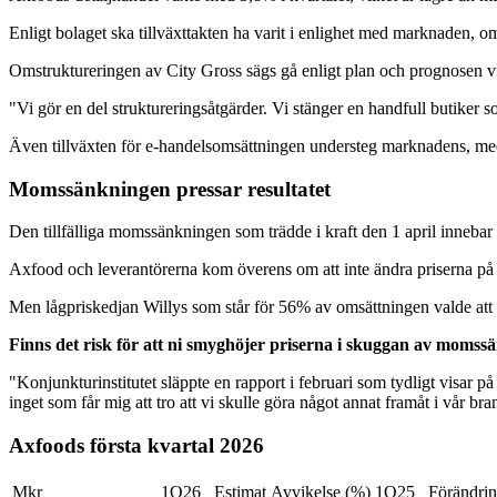
Enligt bolaget ska tillväxttakten ha varit i enlighet med marknaden,
Omstruktureringen av City Gross sägs gå enligt plan och prognosen v
"Vi gör en del struktureringsåtgärder. Vi stänger en handfull butiker so
Även tillväxten för e-handelsomsättningen understeg marknadens, m
Momssänkningen pressar resultatet
Den tillfälliga momssänkningen som trädde i kraft den 1 april innebar a
Axfood och leverantörerna kom överens om att inte ändra priserna på
Men lågpriskedjan Willys som står för 56% av omsättningen valde att sä
Finns det risk för att ni smyghöjer priserna i skuggan av moms
"Konjunkturinstitutet släppte en rapport i februari som tydligt visar på
inget som får mig att tro att vi skulle göra något annat framåt i vår br
Axfoods första kvartal 2026
Mkr
1Q26
Estimat
Avvikelse (%)
1Q25
Förändri