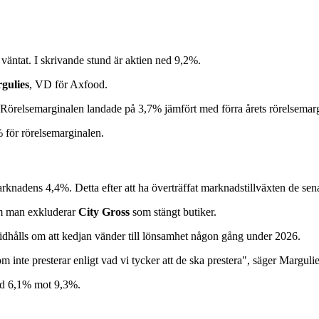
 väntat. I skrivande stund är aktien ned 9,2%.
gulies
, VD för Axfood.
Rörelsemarginalen landade på 3,7% jämfört med förra årets rörelsemar
 för rörelsemarginalen.
rknadens 4,4%. Detta efter att ha överträffat marknadstillväxten de sena
 om man exkluderar
City Gross
som stängt butiker.
idhålls om att kedjan vänder till lönsamhet någon gång under 2026.
m inte presterar enligt vad vi tycker att de ska prestera", säger Margulie
ed 6,1% mot 9,3%.