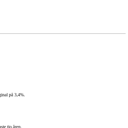
ginal på 3,4%.
ste tio åren.