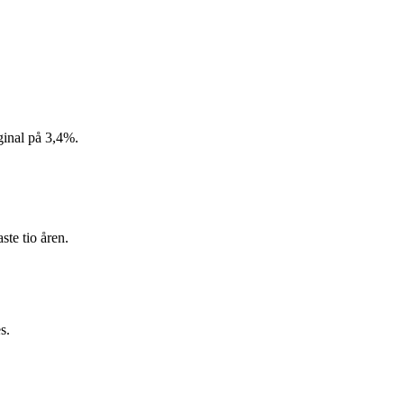
ginal på 3,4%.
ste tio åren.
s.