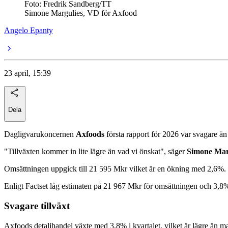
Foto: Fredrik Sandberg/TT
Simone Margulies, VD för Axfood
Angelo Epanty
23 april, 15:39
Dela
Dagligvarukoncernen
Axfoods
första rapport för 2026 var svagare än
"Tillväxten kommer in lite lägre än vad vi önskat", säger
Simone Mar
Omsättningen uppgick till 21 595 Mkr vilket är en ökning med 2,6%. 
Enligt Factset låg estimaten på 21 967 Mkr för omsättningen och 3,8%
Svagare tillväxt
Axfoods detaljhandel växte med 3,8% i kvartalet, vilket är lägre än ma