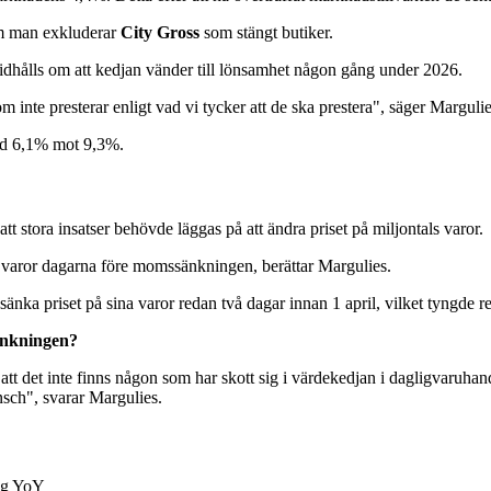
 om man exkluderar
City Gross
som stängt butiker.
idhålls om att kedjan vänder till lönsamhet någon gång under 2026.
m inte presterar enligt vad vi tycker att de ska prestera", säger Margulie
ed 6,1% mot 9,3%.
tt stora insatser behövde läggas på att ändra priset på miljontals varor.
 varor dagarna före momssänkningen, berättar Margulies.
nka priset på sina varor redan två dagar innan 1 april, vilket tyngde res
sänkningen?
 att det inte finns någon som har skott sig i värdekedjan i dagligvaruhand
ansch", svarar Margulies.
ng YoY