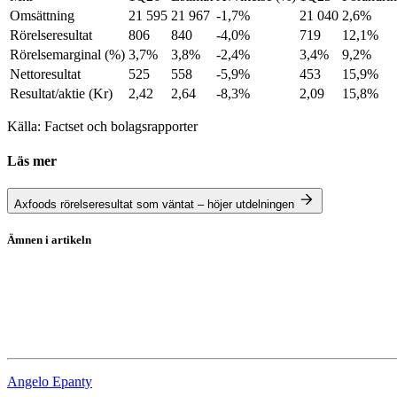
Omsättning
21 595
21 967
-1,7%
21 040
2,6%
Rörelseresultat
806
840
-4,0%
719
12,1%
Rörelsemarginal (%)
3,7%
3,8%
-2,4%
3,4%
9,2%
Nettoresultat
525
558
-5,9%
453
15,9%
Resultat/aktie (Kr)
2,42
2,64
-8,3%
2,09
15,8%
Källa: Factset och bolagsrapporter
Läs mer
Axfoods rörelseresultat som väntat – höjer utdelningen
Ämnen i artikeln
Axfood
Rapporter
Matmoms
Angelo Epanty