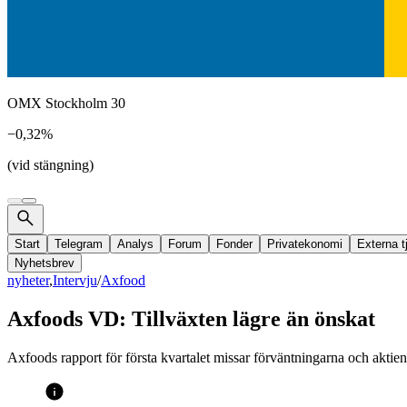
OMX Stockholm 30
−0,32%
(vid stängning)
Start
Telegram
Analys
Forum
Fonder
Privatekonomi
Externa t
Nyhetsbrev
nyheter
,
Intervju
/
Axfood
Axfoods VD: Tillväxten lägre än önskat
Axfoods rapport för första kvartalet missar förväntningarna och aktie