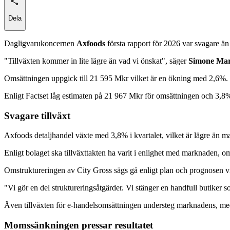
Dela
Dagligvarukoncernen
Axfoods
första rapport för 2026 var svagare än
"Tillväxten kommer in lite lägre än vad vi önskat", säger
Simone Mar
Omsättningen uppgick till 21 595 Mkr vilket är en ökning med 2,6%. 
Enligt Factset låg estimaten på 21 967 Mkr för omsättningen och 3,8%
Svagare tillväxt
Axfoods detaljhandel växte med 3,8% i kvartalet, vilket är lägre än ma
Enligt bolaget ska tillväxttakten ha varit i enlighet med marknaden,
Omstruktureringen av City Gross sägs gå enligt plan och prognosen v
"Vi gör en del struktureringsåtgärder. Vi stänger en handfull butiker so
Även tillväxten för e-handelsomsättningen understeg marknadens, m
Momssänkningen pressar resultatet