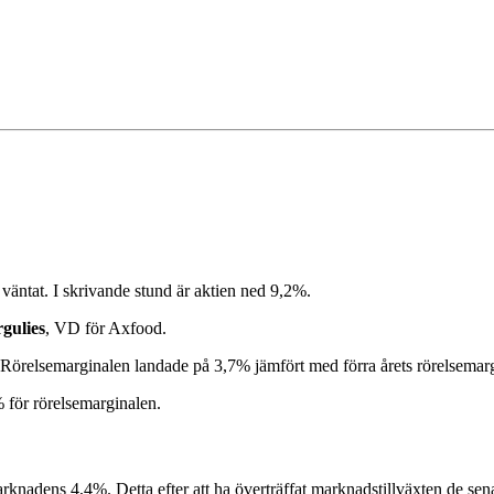
 väntat. I skrivande stund är aktien ned 9,2%.
gulies
, VD för Axfood.
Rörelsemarginalen landade på 3,7% jämfört med förra årets rörelsemar
 för rörelsemarginalen.
rknadens 4,4%. Detta efter att ha överträffat marknadstillväxten de sena