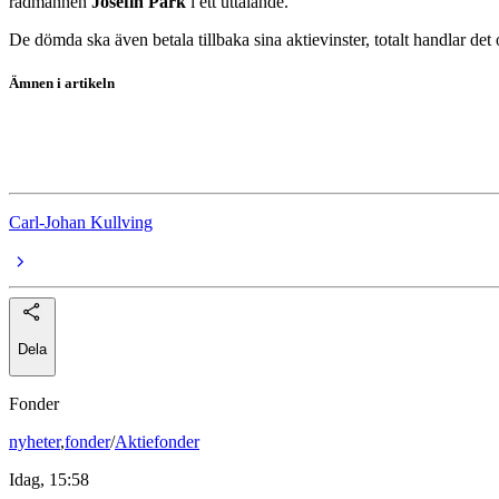
rådmannen
Josefin Park
i ett uttalande.
De dömda ska även betala tillbaka sina aktievinster, totalt handlar det
Ämnen i artikeln
Pagero
Ekobrott
Carl-Johan Kullving
Dela
Fonder
nyheter
,
fonder
/
Aktiefonder
Idag, 15:58