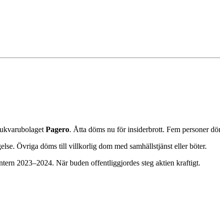
mjukvarubolaget
Pagero
. Åtta döms nu för insiderbrott. Fem personer döm
gelse. Övriga döms till villkorlig dom med samhällstjänst eller böter.
ntern 2023–2024. När buden offentliggjordes steg aktien kraftigt.