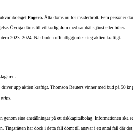
mjukvarubolaget
Pagero
. Åtta döms nu för insiderbrott. Fem personer döm
gelse. Övriga döms till villkorlig dom med samhällstjänst eller böter.
ntern 2023–2024. När buden offentliggjordes steg aktien kraftigt.
klagaren.
river upp aktien kraftigt. Thomson Reuters vinner med bud på 50 kr p
 grips.
tion genom sina anställningar på ett riskkapitalbolag. Informationen ska s
n. Tingsrätten har dock i detta fall dömt till ansvar i ett antal fall där d