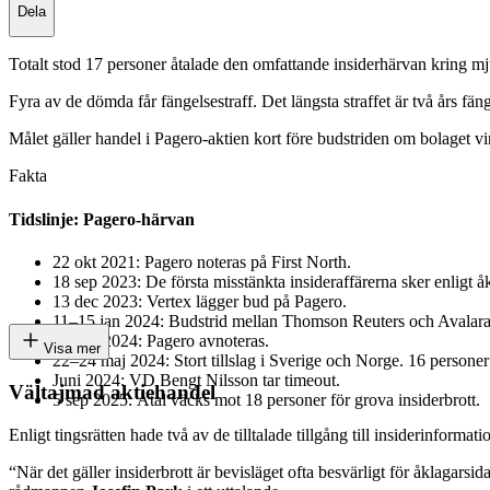
Dela
Totalt stod 17 personer åtalade den omfattande insiderhärvan kring 
Fyra av de dömda får fängelsestraff. Det längsta straffet är två års fän
Målet gäller handel i Pagero-aktien kort före budstriden om bolaget vi
Fakta
Tidslinje: Pagero-härvan
22 okt 2021: Pagero noteras på First North.
18 sep 2023: De första misstänkta insideraffärerna sker enligt å
13 dec 2023: Vertex lägger bud på Pagero.
11–15 jan 2024: Budstrid mellan Thomson Reuters och Avalara d
8 mars 2024: Pagero avnoteras.
Visa mer
22–24 maj 2024: Stort tillslag i Sverige och Norge. 16 personer
Juni 2024: VD Bengt Nilsson tar timeout.
Vältajmad aktiehandel
5 sep 2025: Åtal väcks mot 18 personer för grova insiderbrott.
Enligt tingsrätten hade två av de tilltalade tillgång till insiderinforma
“När det gäller insiderbrott är bevisläget ofta besvärligt för åklagarsida