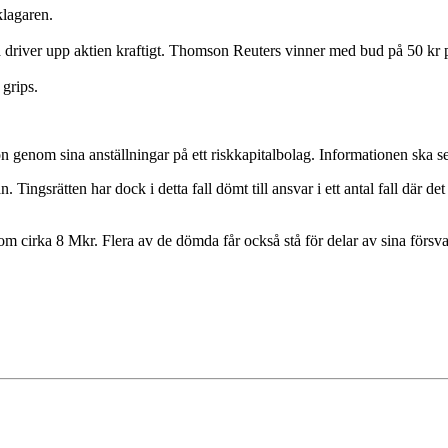
klagaren.
river upp aktien kraftigt. Thomson Reuters vinner med bud på 50 kr p
 grips.
tion genom sina anställningar på ett riskkapitalbolag. Informationen ska s
n. Tingsrätten har dock i detta fall dömt till ansvar i ett antal fall där d
 om cirka 8 Mkr. Flera av de dömda får också stå för delar av sina försv