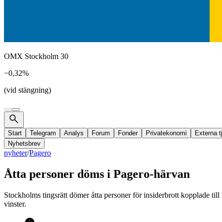
OMX Stockholm 30
−0,32%
(vid stängning)
Start
Telegram
Analys
Forum
Fonder
Privatekonomi
Externa t
Nyhetsbrev
nyheter
/
Pagero
Åtta personer döms i Pagero-härvan
Stockholms tingsrätt dömer åtta personer för insiderbrott kopplade til
vinster.