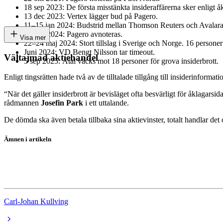
18 sep 2023: De första misstänkta insideraffärerna sker enligt å
13 dec 2023: Vertex lägger bud på Pagero.
11–15 jan 2024: Budstrid mellan Thomson Reuters och Avalara d
8 mars 2024: Pagero avnoteras.
Visa mer
22–24 maj 2024: Stort tillslag i Sverige och Norge. 16 personer
Juni 2024: VD Bengt Nilsson tar timeout.
Vältajmad aktiehandel
5 sep 2025: Åtal väcks mot 18 personer för grova insiderbrott.
Enligt tingsrätten hade två av de tilltalade tillgång till insiderinforma
“När det gäller insiderbrott är bevisläget ofta besvärligt för åklagarsida
rådmannen
Josefin Park
i ett uttalande.
De dömda ska även betala tillbaka sina aktievinster, totalt handlar det
Ämnen i artikeln
Pagero
Ekobrott
Carl-Johan Kullving