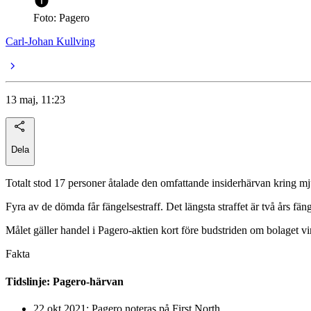
Foto: Pagero
Carl-Johan Kullving
13 maj, 11:23
Dela
Totalt stod 17 personer åtalade den omfattande insiderhärvan kring 
Fyra av de dömda får fängelsestraff. Det längsta straffet är två års fän
Målet gäller handel i Pagero-aktien kort före budstriden om bolaget vi
Fakta
Tidslinje: Pagero-härvan
22 okt 2021: Pagero noteras på First North.