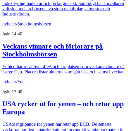
index tydligt både i år och på längre sikt. Samtidigt har förvaltaren
valt sida mellan börsens två stora maktbolag - Investor och
Industrivärden.
nyheter
/
Stockholmsbörsen
Igår, 14:40
Veckans vinnare och förlorare på
Stockholmsbörsen
Yubico har rusat över 45% och tar platsen som veckans vinnare på
Large Cap. Placera listar aktierna som gått bäst och sämst i veckan.
nyheter
/
Yen
Igår, 13:00
USA rycker ut för yenen – och retar upp
Europa
USA:s ingripande för yenen har retat upp ECB. De senaste
veckorna har den japanska valutan förvandlat valutamarknaden till