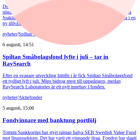
De europeiska försvarsbolagen visar rekordstora orderböcker,
stigande omsättning och förbättrade marginaler. Enligt förvaltarna
Joakim Agerback och Shayan Heidari går nu försvarssektorn in i en
ny tillväxtfas.
nyheter
/
Spiltan Småbolagsfond
6 augusti, 14:51
Spiltan Småbolagsfond lyfte i juli – tar in
RaySearch
Efter en svagare utveckling hittills i år fick Spiltan Småbolagsfond
ett tydligt lyft i juli. Mips bidrog mest till uppgången, medan
RaySearch Laboratories är ett nytt innehav i fonden.
nyheter
/
Aktiefonder
5 augusti, 15:06
Fondvinnare med banktung portfölj
Tommi Saukkoriipi har styrt nästan halva SEB Swedish Value Fund
mot finanssektorn. Det har varit ett vinnande drag. Fonden har slagit