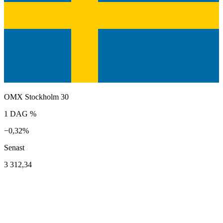
OMX Stockholm 30
1 DAG %
−0,32%
Senast
3 312,34