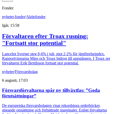
Fonder
nyheter
,
fonder
/
Aktiefonder
Igår, 15:58
Förvaltaren efter Troax rusning:
"Fortsatt stor potential"
Lancelot Sverige steg 8,6% i juli, mot 2,2% för jämförelseindex.
Rapportvinnarna Mips och Troax bidrog till uppgången. I Troax ser
förvaltaren Erik Bertilsson fortsatt stor potential.
nyheter
/
Försvarsbolag
6 augusti, 17:03
Försvarsförvaltarna spår ny tillväxtfas: ”Goda
förutsättningar”
De europeiska försvarsbolagen visar rekordstora orderböcker,
stigande omsättning och förbättrade marginaler. Enligt förvaltarna