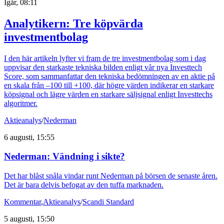
Igår, 08:11
Analytikern: Tre köpvärda
investmentbolag
I den här artikeln lyfter vi fram de tre investmentbolag som i dag
uppvisar den starkaste tekniska bilden enligt vår nya Investtech
Score, som sammanfattar den tekniska bedömningen av en aktie på
en skala från –100 till +100, där högre värden indikerar en starkare
köpsignal och lägre värden en starkare säljsignal enligt Investtechs
algoritmer.
Aktieanalys
/
Nederman
6 augusti, 15:55
Nederman: Vändning i sikte?
Det har blåst snåla vindar runt Nederman på börsen de senaste åren.
Det är bara delvis befogat av den tuffa marknaden.
Kommentar
,
Aktieanalys
/
Scandi Standard
5 augusti, 15:50