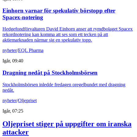
Einhorn varnar för spekulativ börstopp efter
Spacex-notering
Hedgefondförvaltaren David Einhorn anser att rymdbolaget Spacex
rekordnotering kan komma att ses som ett tecken på att
aktiemarknaden närmar sig en spekulativ topp.
nyheter
/
EQL Pharma
Igår, 09:40
Dragning nedåt på Stockholmsbörsen
Stockholmsbörsen inledde fredagen oregelbundet med dragning
nedåt.
nyheter
/
Oljepriset
Igår, 07:25
Oljepriset stiger på uppgifter om iranska
attacker