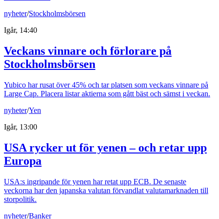
nyheter
/
Stockholmsbörsen
Igår, 14:40
Veckans vinnare och förlorare på
Stockholmsbörsen
Yubico har rusat över 45% och tar platsen som veckans vinnare på
Large Cap. Placera listar aktierna som gått bäst och sämst i veckan.
nyheter
/
Yen
Igår, 13:00
USA rycker ut för yenen – och retar upp
Europa
USA:s ingripande för yenen har retat upp ECB. De senaste
veckorna har den japanska valutan förvandlat valutamarknaden till
storpolitik.
nyheter
/
Banker