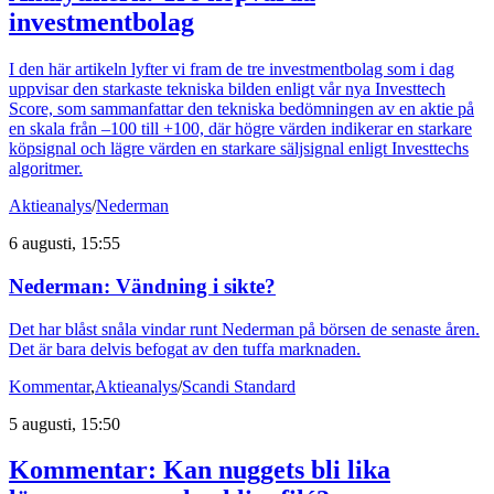
investmentbolag
I den här artikeln lyfter vi fram de tre investmentbolag som i dag
uppvisar den starkaste tekniska bilden enligt vår nya Investtech
Score, som sammanfattar den tekniska bedömningen av en aktie på
en skala från –100 till +100, där högre värden indikerar en starkare
köpsignal och lägre värden en starkare säljsignal enligt Investtechs
algoritmer.
Aktieanalys
/
Nederman
6 augusti, 15:55
Nederman: Vändning i sikte?
Det har blåst snåla vindar runt Nederman på börsen de senaste åren.
Det är bara delvis befogat av den tuffa marknaden.
Kommentar
,
Aktieanalys
/
Scandi Standard
5 augusti, 15:50
Kommentar: Kan nuggets bli lika