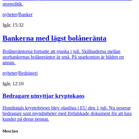
storpolitik.
nyheter
/
Banker
Igår, 15:32
Bankerna med lägst bolåneränta
Bolåneräntorna fortsatte att sjunka i juli. Skillnaderna mellan
storbankernas bolåneräntor är små. På sparkonton är bilden en
annan.
nyheter
/
Bedrägeri
Igår, 12:10
Bedragare utnyttjar kryptokaos
Hundratals kryptobörser blev olagliga i EU den 1 juli. Nu poserar
bedragare som myndigheter med förfalskade dokument för att lura
kunder på deras pengar.
Mest läst