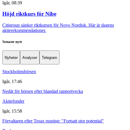
Igår, 08:39
Höjd riktkurs för Nibe
Citigroup sänker riktkursen för Novo Nordisk. Här är dagens
aktierekommendationer.
Senaste nytt
Nyheter
Analyser
Telegram
Stockholmsbörsen
Igår, 17:46
Nedåt för börsen efter blandad rapportvecka
Aktiefonder
Igår, 15:58
Förvaltaren efter Troax rusning: "Fortsatt stor potential"