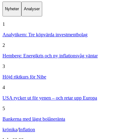
Nyheter
Analyser
1
Analytikern: Tre köpvärda investmentbolag
2
Hemberg: Energikris och ny inflationsvåg väntar
3
Höjd riktkurs för Nibe
4
USA rycker ut för yenen – och retar upp Europa
5
Bankerna med lägst bolåneränta
krönika
/
Inflation