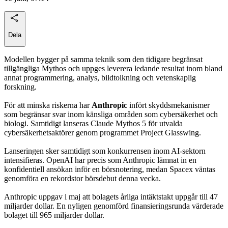
Dela
Modellen bygger på samma teknik som den tidigare begränsat
tillgängliga Mythos och uppges leverera ledande resultat inom bland
annat programmering, analys, bildtolkning och vetenskaplig
forskning.
För att minska riskerna har
Anthropic
infört skyddsmekanismer
som begränsar svar inom känsliga områden som cybersäkerhet och
biologi. Samtidigt lanseras Claude Mythos 5 för utvalda
cybersäkerhetsaktörer genom programmet Project Glasswing.
Lanseringen sker samtidigt som konkurrensen inom AI-sektorn
intensifieras. OpenAI har precis som Anthropic lämnat in en
konfidentiell ansökan inför en börsnotering, medan Spacex väntas
genomföra en rekordstor börsdebut denna vecka.
Anthropic uppgav i maj att bolagets årliga intäktstakt uppgår till 47
miljarder dollar. En nyligen genomförd finansieringsrunda värderade
bolaget till 965 miljarder dollar.