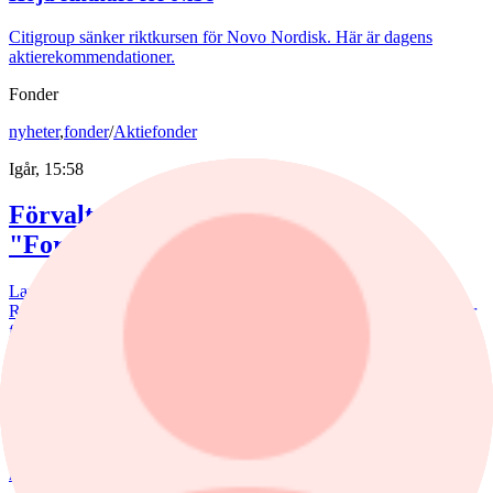
Citigroup sänker riktkursen för Novo Nordisk. Här är dagens
aktierekommendationer.
Fonder
nyheter
,
fonder
/
Aktiefonder
Igår, 15:58
Förvaltaren efter Troax rusning:
"Fortsatt stor potential"
Lancelot Sverige steg 8,6% i juli, mot 2,2% för jämförelseindex.
Rapportvinnarna Mips och Troax bidrog till uppgången. I Troax ser
förvaltaren Erik Bertilsson fortsatt stor potential.
nyheter
/
Försvarsbolag
6 augusti, 17:03
Försvarsförvaltarna spår ny tillväxtfas: ”Goda
förutsättningar”