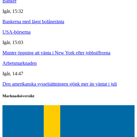
Banker
Igår, 15:32
Bankerna med lägst bolåneränta
USA-börserna
Igår, 15:03
Munter öppning att vänta i New York efter jobbsiffrorna
Arbetsmarknaden
Igår, 14:47
Den amerikanska sysselsättningen sjönk mer än väntat i juli
Marknadsöversikt