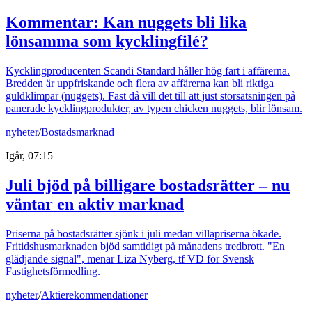
Kommentar: Kan nuggets bli lika
lönsamma som kycklingfilé?
Kycklingproducenten Scandi Standard håller hög fart i affärerna.
Bredden är uppfriskande och flera av affärerna kan bli riktiga
guldklimpar (nuggets). Fast då vill det till att just storsatsningen på
panerade kycklingprodukter, av typen chicken nuggets, blir lönsam.
nyheter
/
Bostadsmarknad
Igår, 07:15
Juli bjöd på billigare bostadsrätter – nu
väntar en aktiv marknad
Priserna på bostadsrätter sjönk i juli medan villapriserna ökade.
Fritidshusmarknaden bjöd samtidigt på månadens tredbrott. "En
glädjande signal", menar Liza Nyberg, tf VD för Svensk
Fastighetsförmedling.
nyheter
/
Aktierekommendationer