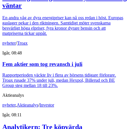
väntar
En andra våg av dyra energipriser kan nå oss redan i höst. Europas
gaslager pekar i den riktningen. Samtidigt möter svenskarna
besvärligt höga elpriser, fyra kronor dyrare bensin och att
matpriserna tickar uppåt.
nyheter
/
Troax
Igår, 08:48
Fem aktier som tog revansch i juli
Rapportperioden väckte liv i flera av börsens tidigare förlorare.
Troax rusade 37% under juli, medan Hexpol, Billerud och BE
Group steg mellan 18 till 23%.
Aktieanalys
nyheter
,
Aktieanalys
/
Investor
Igår, 08:11
Analytikern: Tre köpvärda