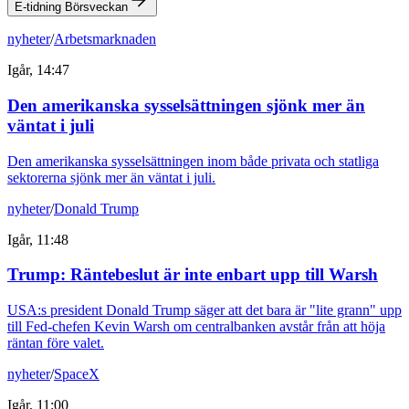
E-tidning Börsveckan
nyheter
/
Arbetsmarknaden
Igår, 14:47
Den amerikanska sysselsättningen sjönk mer än
väntat i juli
Den amerikanska sysselsättningen inom både privata och statliga
sektorerna sjönk mer än väntat i juli.
nyheter
/
Donald Trump
Igår, 11:48
Trump: Räntebeslut är inte enbart upp till Warsh
USA:s president Donald Trump säger att det bara är "lite grann" upp
till Fed-chefen Kevin Warsh om centralbanken avstår från att höja
räntan före valet.
nyheter
/
SpaceX
Igår, 11:00