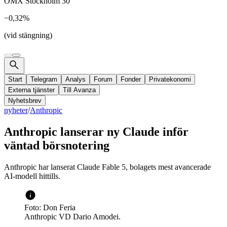
OMX Stockholm 30
−0,32%
(vid stängning)
Start
Telegram
Analys
Forum
Fonder
Privatekonomi
Externa tjänster
Till Avanza
Nyhetsbrev
nyheter
/
Anthropic
Anthropic lanserar ny Claude inför
väntad börsnotering
Anthropic har lanserat Claude Fable 5, bolagets mest avancerade
AI-modell hittills.
Foto: Don Feria
Anthropic VD Dario Amodei.