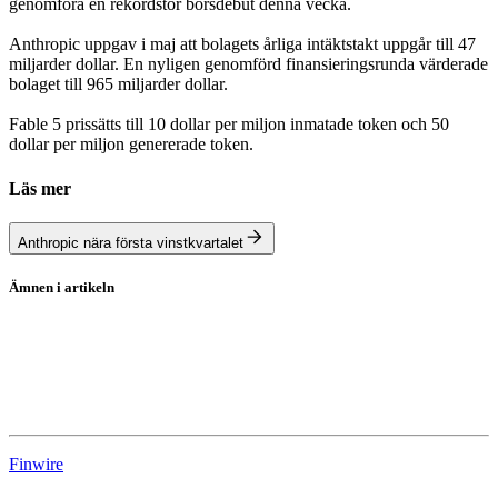
genomföra en rekordstor börsdebut denna vecka.
Anthropic uppgav i maj att bolagets årliga intäktstakt uppgår till 47
miljarder dollar. En nyligen genomförd finansieringsrunda värderade
bolaget till 965 miljarder dollar.
Fable 5 prissätts till 10 dollar per miljon inmatade token och 50
dollar per miljon genererade token.
Läs mer
Anthropic nära första vinstkvartalet
Ämnen i artikeln
Anthropic
Claude
AI
Finwire