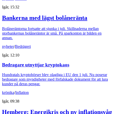
Igår, 15:32
Bankerna med lägst bolåneränta
Bolåneräntorna fortsatte att sjunka i juli. Skillnaderna mellan
storbankernas bolåneräntor är små. På sparkonton är bilden en
annan.
nyheter
/
Bedrägeri
Igår, 12:10
Bedragare utnyttjar kryptokaos
Hundratals kryptobörser blev olagliga i EU den 1 juli. Nu poserar
bedragare som myndigheter med förfalskade dokument för att lura
kunder på deras pengar.
krönika
/
Inflation
Igår, 09:38
Hemberg: Energikris och ny inflationsvåg