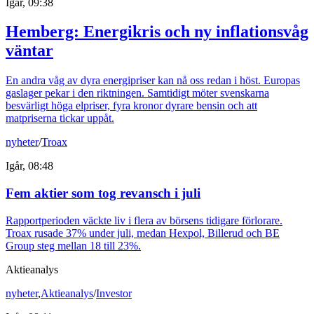
Igår, 09:38
Hemberg: Energikris och ny inflationsvåg
väntar
En andra våg av dyra energipriser kan nå oss redan i höst. Europas
gaslager pekar i den riktningen. Samtidigt möter svenskarna
besvärligt höga elpriser, fyra kronor dyrare bensin och att
matpriserna tickar uppåt.
nyheter
/
Troax
Igår, 08:48
Fem aktier som tog revansch i juli
Rapportperioden väckte liv i flera av börsens tidigare förlorare.
Troax rusade 37% under juli, medan Hexpol, Billerud och BE
Group steg mellan 18 till 23%.
Aktieanalys
nyheter
,
Aktieanalys
/
Investor