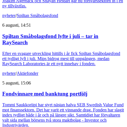
Joakim Agerback och Shayan Heidari går nu försvarssektorn in i en
ny tillväxtfas.
nyheter
/
Spiltan Småbolagsfond
6 augusti, 14:51
Spiltan Småbolagsfond lyfte i juli – tar in
RaySearch
Efter en svagare utveckling hittills i år fick Spiltan Småbolagsfond
ett tydligt lyft i juli. Mips bidrog mest till uppgången, medan
RaySearch Laboratories är ett nytt innehav i fonden.
nyheter
/
Aktiefonder
5 augusti, 15:06
Fondvinnare med banktung portfölj
Tommi Saukkoriipi har styrt nästan halva SEB Swedish Value Fund
mot finanssektorn. Det har varit ett vinnande drag. Fonden har slagit
index tydligt både i år och på längre sikt. Samtidigt har förvaltaren
valt sida mellan börsens två stora maktbolag - Investor och
Industrivärden.