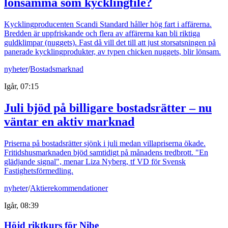
lönsamma som kycklingfilé?
Kycklingproducenten Scandi Standard håller hög fart i affärerna.
Bredden är uppfriskande och flera av affärerna kan bli riktiga
guldklimpar (nuggets). Fast då vill det till att just storsatsningen på
panerade kycklingprodukter, av typen chicken nuggets, blir lönsam.
nyheter
/
Bostadsmarknad
Igår, 07:15
Juli bjöd på billigare bostadsrätter – nu
väntar en aktiv marknad
Priserna på bostadsrätter sjönk i juli medan villapriserna ökade.
Fritidshusmarknaden bjöd samtidigt på månadens tredbrott. "En
glädjande signal", menar Liza Nyberg, tf VD för Svensk
Fastighetsförmedling.
nyheter
/
Aktierekommendationer
Igår, 08:39
Höjd riktkurs för Nibe