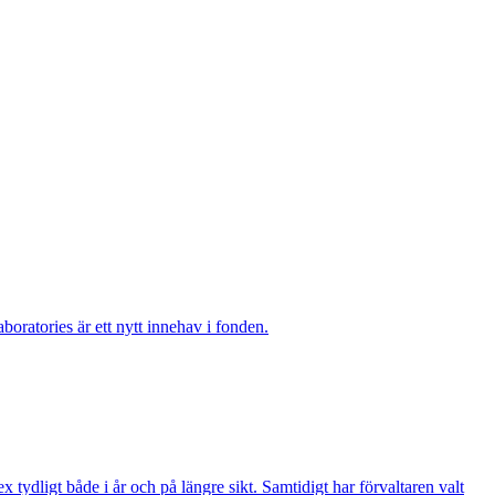
boratories är ett nytt innehav i fonden.
ydligt både i år och på längre sikt. Samtidigt har förvaltaren valt