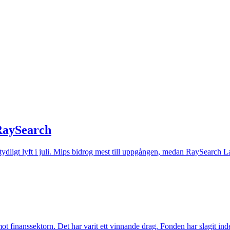
 RaySearch
t tydligt lyft i juli. Mips bidrog mest till uppgången, medan RaySearch La
inanssektorn. Det har varit ett vinnande drag. Fonden har slagit index t