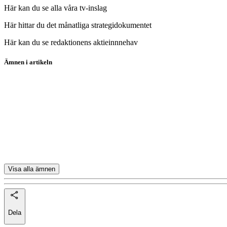
Här kan du se alla våra tv-inslag
Här hittar du det månatliga strategidokumentet
Här kan du se redaktionens aktieinnnehav
Ämnen i artikeln
Placerapodden
PriorNilsson Globala Utdelare
AbbVie
Microsoft
Dover
Visa alla ämnen
Dela