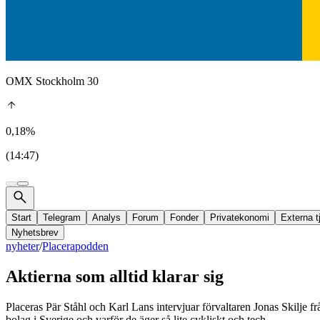
OMX Stockholm 30
0,18%
(14:47)
Start
Telegram
Analys
Forum
Fonder
Privatekonomi
Externa t
Nyhetsbrev
nyheter
/
Placerapodden
Aktierna som alltid klarar sig
Placeras Pär Ståhl och Karl Lans intervjuar förvaltaren Jonas Skilje f
bolag i Sverige och varför de äger så lite cykliskt och tech.