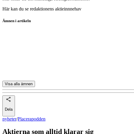
Här kan du se redaktionens aktieinnnehav
Ämnen i artikeln
Placerapodden
PriorNilsson Globala Utdelare
AbbVie
Microsoft
Dover
Visa alla ämnen
Dela
nyheter
/
Placerapodden
Aktierna som alltid klarar sig