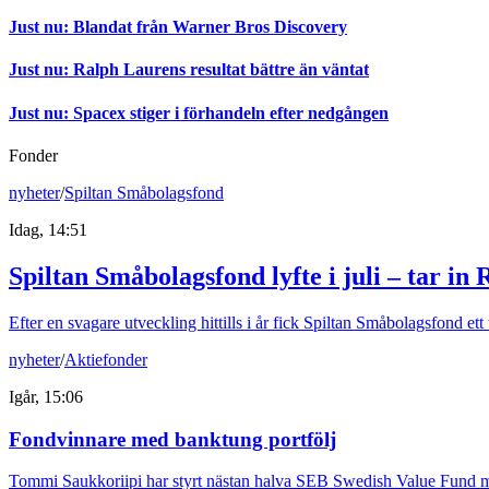
Just nu
:
Blandat från Warner Bros Discovery
Just nu
:
Ralph Laurens resultat bättre än väntat
Just nu
:
Spacex stiger i förhandeln efter nedgången
Fonder
nyheter
/
Spiltan Småbolagsfond
Idag, 14:51
Spiltan Småbolagsfond lyfte i juli – tar in
Efter en svagare utveckling hittills i år fick Spiltan Småbolagsfond et
nyheter
/
Aktiefonder
Igår, 15:06
Fondvinnare med banktung portfölj
Tommi Saukkoriipi har styrt nästan halva SEB Swedish Value Fund mot f