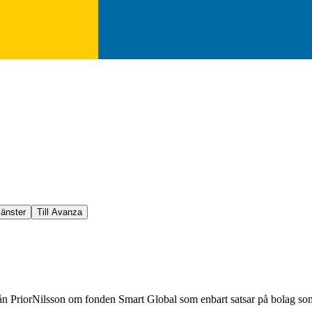
jänster
Till Avanza
rån PriorNilsson om fonden Smart Global som enbart satsar på bolag som 