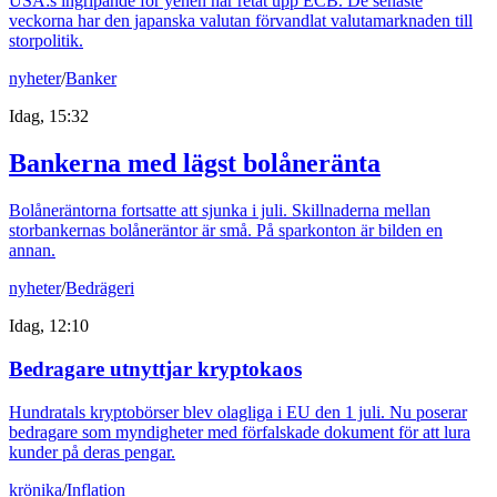
USA:s ingripande för yenen har retat upp ECB. De senaste
veckorna har den japanska valutan förvandlat valutamarknaden till
storpolitik.
nyheter
/
Banker
Idag, 15:32
Bankerna med lägst bolåneränta
Bolåneräntorna fortsatte att sjunka i juli. Skillnaderna mellan
storbankernas bolåneräntor är små. På sparkonton är bilden en
annan.
nyheter
/
Bedrägeri
Idag, 12:10
Bedragare utnyttjar kryptokaos
Hundratals kryptobörser blev olagliga i EU den 1 juli. Nu poserar
bedragare som myndigheter med förfalskade dokument för att lura
kunder på deras pengar.
krönika
/
Inflation