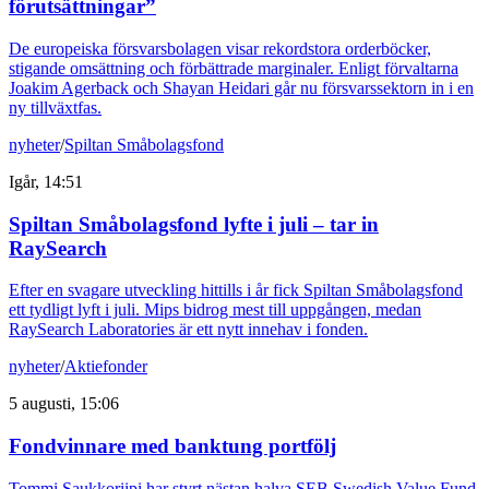
förutsättningar”
De europeiska försvarsbolagen visar rekordstora orderböcker,
stigande omsättning och förbättrade marginaler. Enligt förvaltarna
Joakim Agerback och Shayan Heidari går nu försvarssektorn in i en
ny tillväxtfas.
nyheter
/
Spiltan Småbolagsfond
Igår, 14:51
Spiltan Småbolagsfond lyfte i juli – tar in
RaySearch
Efter en svagare utveckling hittills i år fick Spiltan Småbolagsfond
ett tydligt lyft i juli. Mips bidrog mest till uppgången, medan
RaySearch Laboratories är ett nytt innehav i fonden.
nyheter
/
Aktiefonder
5 augusti, 15:06
Fondvinnare med banktung portfölj
Tommi Saukkoriipi har styrt nästan halva SEB Swedish Value Fund