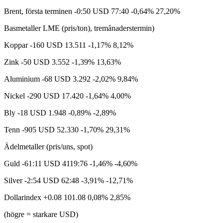
Brent, första terminen -0:50 USD 77:40 -0,64% 27,20%
Basmetaller LME (pris/ton), tremånaderstermin)
Koppar -160 USD 13.511 -1,17% 8,12%
Zink -50 USD 3.552 -1,39% 13,63%
Aluminium -68 USD 3.292 -2,02% 9,84%
Nickel -290 USD 17.420 -1,64% 4,00%
Bly -18 USD 1.948 -0,89% -2,89%
Tenn -905 USD 52.330 -1,70% 29,31%
Ädelmetaller (pris/uns, spot)
Guld -61:11 USD 4119:76 -1,46% -4,60%
Silver -2:54 USD 62:48 -3,91% -12,71%
Dollarindex +0.08 101.08 0,08% 2,85%
(högre = starkare USD)