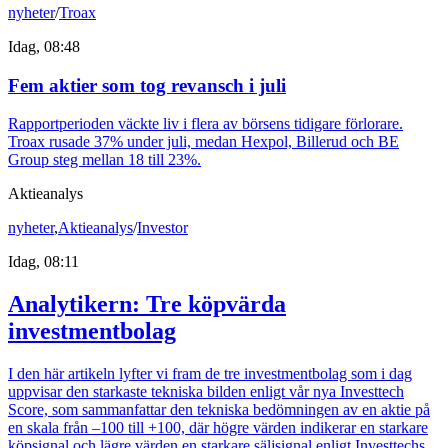
nyheter
/
Troax
Idag, 08:48
Fem aktier som tog revansch i juli
Rapportperioden väckte liv i flera av börsens tidigare förlorare.
Troax rusade 37% under juli, medan Hexpol, Billerud och BE
Group steg mellan 18 till 23%.
Aktieanalys
nyheter
,
Aktieanalys
/
Investor
Idag, 08:11
Analytikern: Tre köpvärda
investmentbolag
I den här artikeln lyfter vi fram de tre investmentbolag som i dag
uppvisar den starkaste tekniska bilden enligt vår nya Investtech
Score, som sammanfattar den tekniska bedömningen av en aktie på
en skala från –100 till +100, där högre värden indikerar en starkare
köpsignal och lägre värden en starkare säljsignal enligt Investtechs