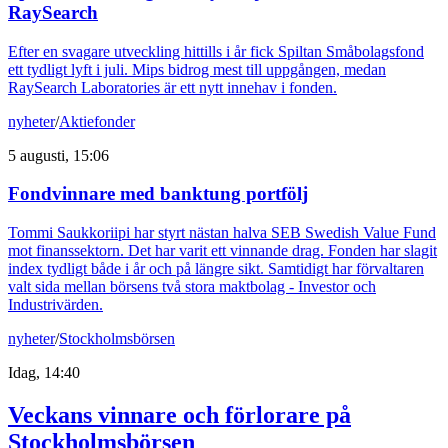
RaySearch
Efter en svagare utveckling hittills i år fick Spiltan Småbolagsfond
ett tydligt lyft i juli. Mips bidrog mest till uppgången, medan
RaySearch Laboratories är ett nytt innehav i fonden.
nyheter
/
Aktiefonder
5 augusti, 15:06
Fondvinnare med banktung portfölj
Tommi Saukkoriipi har styrt nästan halva SEB Swedish Value Fund
mot finanssektorn. Det har varit ett vinnande drag. Fonden har slagit
index tydligt både i år och på längre sikt. Samtidigt har förvaltaren
valt sida mellan börsens två stora maktbolag - Investor och
Industrivärden.
nyheter
/
Stockholmsbörsen
Idag, 14:40
Veckans vinnare och förlorare på
Stockholmsbörsen