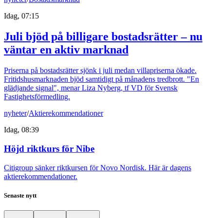
Idag, 07:15
Juli bjöd på billigare bostadsrätter – nu
väntar en aktiv marknad
Priserna på bostadsrätter sjönk i juli medan villapriserna ökade.
Fritidshusmarknaden bjöd samtidigt på månadens tredbrott. "En
glädjande signal", menar Liza Nyberg, tf VD för Svensk
Fastighetsförmedling.
nyheter
/
Aktierekommendationer
Idag, 08:39
Höjd riktkurs för Nibe
Citigroup sänker riktkursen för Novo Nordisk. Här är dagens
aktierekommendationer.
Senaste nytt