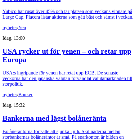
Yubico har rusat över 45% och tar platsen som veckans vinnare på
Large Cap. Placera listar aktierna som gått bäst och sämst i veckan.
nyheter
/
Yen
Idag, 13:00
USA rycker ut för yenen – och retar upp
Europa
USA:s ingripande för yenen har retat upp ECB. De senaste
veckorna har den japanska valutan förvandlat valutamarknaden till
storpolitik.
nyheter
/
Banker
Idag, 15:32
Bankerna med lägst bolåneränta
Bolåneräntorna fortsatte att sjunka i juli. Skillnaderna mellan
storbankernas bolåneräntor är små. På sparkonton är bilden en