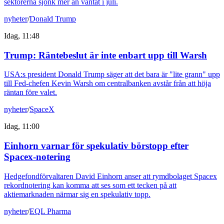
sektorerna sjönk mer än väntat i juli.
nyheter
/
Donald Trump
Idag, 11:48
Trump: Räntebeslut är inte enbart upp till Warsh
USA:s president Donald Trump säger att det bara är "lite grann" upp
till Fed-chefen Kevin Warsh om centralbanken avstår från att höja
räntan före valet.
nyheter
/
SpaceX
Idag, 11:00
Einhorn varnar för spekulativ börstopp efter
Spacex-notering
Hedgefondförvaltaren David Einhorn anser att rymdbolaget Spacex
rekordnotering kan komma att ses som ett tecken på att
aktiemarknaden närmar sig en spekulativ topp.
nyheter
/
EQL Pharma