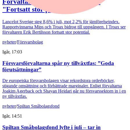
Förvaltaren efter Troax rusning:
"Fortsatt stor potential"
Lancelot Sverige steg 8,6% i juli, mot 2,2% för jämförelseindex.
Rapportvinnarna Mips och Troax bidrog till uppgången. I Troax ser
förvaltaren Erik Bertilsson fortsatt stor potential.
nyheter
/
Försvarsbolag
Igår, 17:03
Försvarsförvaltarna spår ny tillväxtfas: ”Goda
förutsättningar”
De europeiska försvarsbolagen visar rekordstora orderböcker,
stigande omsättning och förbättrade marginaler. Enligt förvaltarna
Joakim Agerback och Shayan Heidari går nu försvarssektorn in i en
ny tillväxtfas.
nyheter
/
Spiltan Småbolagsfond
Igår, 14:51
Spiltan Småbolagsfond lyfte i juli – tar in