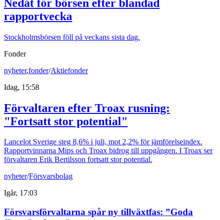
Nedåt för börsen efter blandad
rapportvecka
Stockholmsbörsen föll på veckans sista dag.
Fonder
nyheter
,
fonder
/
Aktiefonder
Idag, 15:58
Förvaltaren efter Troax rusning:
"Fortsatt stor potential"
Lancelot Sverige steg 8,6% i juli, mot 2,2% för jämförelseindex.
Rapportvinnarna Mips och Troax bidrog till uppgången. I Troax ser
förvaltaren Erik Bertilsson fortsatt stor potential.
nyheter
/
Försvarsbolag
Igår, 17:03
Försvarsförvaltarna spår ny tillväxtfas: ”Goda