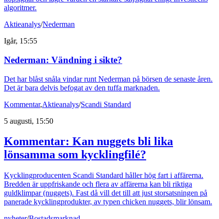
algoritmer.
Aktieanalys
/
Nederman
Igår, 15:55
Nederman: Vändning i sikte?
Det har blåst snåla vindar runt Nederman på börsen de senaste åren.
Det är bara delvis befogat av den tuffa marknaden.
Kommentar
,
Aktieanalys
/
Scandi Standard
5 augusti, 15:50
Kommentar: Kan nuggets bli lika
lönsamma som kycklingfilé?
Kycklingproducenten Scandi Standard håller hög fart i affärerna.
Bredden är uppfriskande och flera av affärerna kan bli riktiga
guldklimpar (nuggets). Fast då vill det till att just storsatsningen på
panerade kycklingprodukter, av typen chicken nuggets, blir lönsam.
nyheter
/
Bostadsmarknad