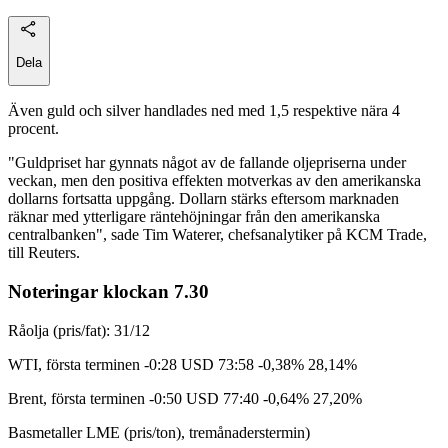
Dela
Även guld och silver handlades ned med 1,5 respektive nära 4
procent.
"Guldpriset har gynnats något av de fallande oljepriserna under
veckan, men den positiva effekten motverkas av den amerikanska
dollarns fortsatta uppgång. Dollarn stärks eftersom marknaden
räknar med ytterligare räntehöjningar från den amerikanska
centralbanken", sade Tim Waterer, chefsanalytiker på KCM Trade,
till Reuters.
Noteringar klockan 7.30
Råolja (pris/fat): 31/12
WTI, första terminen -0:28 USD 73:58 -0,38% 28,14%
Brent, första terminen -0:50 USD 77:40 -0,64% 27,20%
Basmetaller LME (pris/ton), tremånaderstermin)