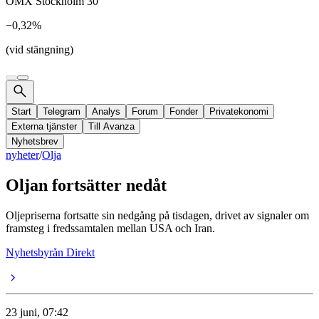
OMX Stockholm 30
−0,32%
(vid stängning)
Start
Telegram
Analys
Forum
Fonder
Privatekonomi
Externa tjänster
Till Avanza
Nyhetsbrev
nyheter
/
Olja
Oljan fortsätter nedåt
Oljepriserna fortsatte sin nedgång på tisdagen, drivet av signaler om
framsteg i fredssamtalen mellan USA och Iran.
Nyhetsbyrån Direkt
23 juni, 07:42