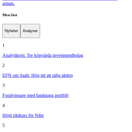
annan.
Mest läst
Nyheter
Analyser
1
Analytikern: Tre köpvärda investmentbolag
2
EFN om Saab: Hög tid att sälja aktien
3
Fondvinnare med banktung portfölj
4
Höjd riktkurs för Nibe
5