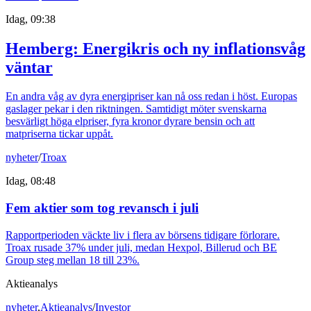
Idag, 09:38
Hemberg: Energikris och ny inflationsvåg
väntar
En andra våg av dyra energipriser kan nå oss redan i höst. Europas
gaslager pekar i den riktningen. Samtidigt möter svenskarna
besvärligt höga elpriser, fyra kronor dyrare bensin och att
matpriserna tickar uppåt.
nyheter
/
Troax
Idag, 08:48
Fem aktier som tog revansch i juli
Rapportperioden väckte liv i flera av börsens tidigare förlorare.
Troax rusade 37% under juli, medan Hexpol, Billerud och BE
Group steg mellan 18 till 23%.
Aktieanalys
nyheter
,
Aktieanalys
/
Investor