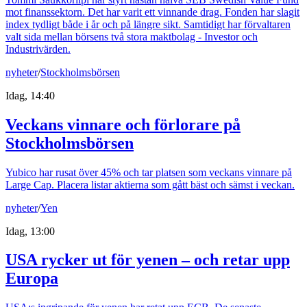
mot finanssektorn. Det har varit ett vinnande drag. Fonden har slagit
index tydligt både i år och på längre sikt. Samtidigt har förvaltaren
valt sida mellan börsens två stora maktbolag - Investor och
Industrivärden.
nyheter
/
Stockholmsbörsen
Idag, 14:40
Veckans vinnare och förlorare på
Stockholmsbörsen
Yubico har rusat över 45% och tar platsen som veckans vinnare på
Large Cap. Placera listar aktierna som gått bäst och sämst i veckan.
nyheter
/
Yen
Idag, 13:00
USA rycker ut för yenen – och retar upp
Europa