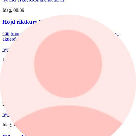
Idag, 08:39
Höjd riktkurs för Nibe
Citigroup sänker riktkursen för Novo Nordisk. Här är dagens
aktierekommendationer.
nyheter
/
Stockholmsbörsen
Idag, 17:46
Nedåt för börsen efter blandad
rapportvecka
Stockholmsbörsen föll på veckans sista dag.
Fonder
nyheter
,
fonder
/
Aktiefonder
Idag, 15:58