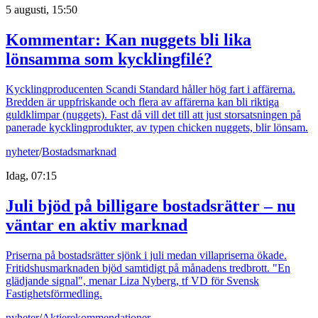
5 augusti, 15:50
Kommentar: Kan nuggets bli lika
lönsamma som kycklingfilé?
Kycklingproducenten Scandi Standard håller hög fart i affärerna.
Bredden är uppfriskande och flera av affärerna kan bli riktiga
guldklimpar (nuggets). Fast då vill det till att just storsatsningen på
panerade kycklingprodukter, av typen chicken nuggets, blir lönsam.
nyheter
/
Bostadsmarknad
Idag, 07:15
Juli bjöd på billigare bostadsrätter – nu
väntar en aktiv marknad
Priserna på bostadsrätter sjönk i juli medan villapriserna ökade.
Fritidshusmarknaden bjöd samtidigt på månadens tredbrott. "En
glädjande signal", menar Liza Nyberg, tf VD för Svensk
Fastighetsförmedling.
nyheter
/
Aktierekommendationer