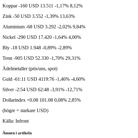
Koppar -160 USD 13.511 -1,17% 8,12%
Zink -50 USD 3.552 -1,39% 13,63%
Aluminium -68 USD 3.292 -2,02% 9,84%
Nickel -290 USD 17.420 -1,64% 4,00%
Bly -18 USD 1.948 -0,89% -2,89%
Tenn -905 USD 52.330 -1,70% 29,31%
Ädelmetaller (pris/uns, spot)
Guld -61:11 USD 4119:76 -1,46% -4,60%
Silver -2:54 USD 62:48 -3,91% -12,71%
Dollarindex +0.08 101.08 0,08% 2,85%
(högre = starkare USD)
Källa: Infront
Ämnen i artikeln