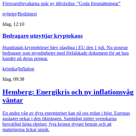
Försvarsförvaltarna spår ny tillväxtfas: ”Goda förutsättningar”
nyheter
/
Bedrägeri
Idag, 12:10
Bedragare utnyttjar kryptokaos
Hundratals kryptobörser blev olagliga i EU den 1 juli. Nu poserar
bedragare som myndigheter med förfalskade dokument för att lura
kunder på deras pengar.
krönika
/
Inflation
Idag, 09:38
Hemberg: Energikris och ny inflationsvåg
väntar
En andra våg av dyra energipriser kan nå oss redan i höst. Europas
gaslager pekar i den riktningen. Samtidigt möter svenskarna
besvärligt höga elpriser, fyra kronor dyrare bensin och att
matpriserna tickar uppåt.