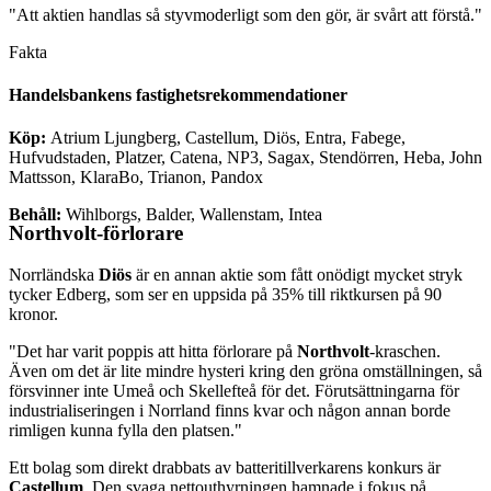
"Att aktien handlas så styvmoderligt som den gör, är svårt att förstå."
Fakta
Handelsbankens fastighetsrekommendationer
Köp:
Atrium Ljungberg, Castellum, Diös, Entra, Fabege,
Hufvudstaden, Platzer, Catena, NP3, Sagax, Stendörren, Heba, John
Mattsson, KlaraBo, Trianon, Pandox
Behåll:
Wihlborgs, Balder, Wallenstam, Intea
Northvolt-förlorare
Norrländska
Diös
är en annan aktie som fått onödigt mycket stryk
tycker Edberg, som ser en uppsida på 35% till riktkursen på 90
kronor.
"Det har varit poppis att hitta förlorare på
Northvolt
-kraschen.
Även om det är lite mindre hysteri kring den gröna omställningen, så
försvinner inte Umeå och Skellefteå för det. Förutsättningarna för
industrialiseringen i Norrland finns kvar och någon annan borde
rimligen kunna fylla den platsen."
Ett bolag som direkt drabbats av batteritillverkarens konkurs är
Castellum
. Den svaga nettouthyrningen hamnade i fokus på