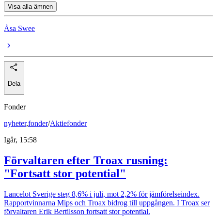
Visa alla ämnen
Åsa Swee
Dela
Fonder
nyheter
,
fonder
/
Aktiefonder
Igår, 15:58
Förvaltaren efter Troax rusning:
"Fortsatt stor potential"
Lancelot Sverige steg 8,6% i juli, mot 2,2% för jämförelseindex.
Rapportvinnarna Mips och Troax bidrog till uppgången. I Troax ser
förvaltaren Erik Bertilsson fortsatt stor potential.