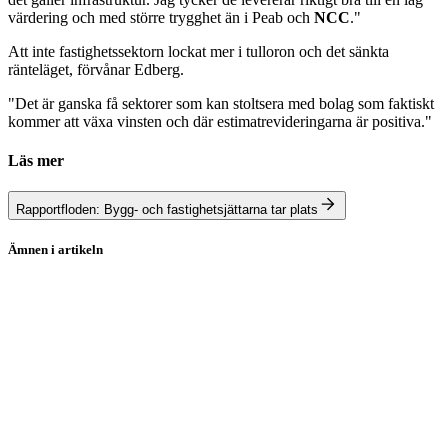
värdering och med större trygghet än i Peab och
NCC
."
Att inte fastighetssektorn lockat mer i tulloron och det sänkta
ränteläget, förvånar Edberg.
"Det är ganska få sektorer som kan stoltsera med bolag som faktiskt
kommer att växa vinsten och där estimatrevideringarna är positiva."
Läs mer
Rapportfloden: Bygg- och fastighetsjättarna tar plats
Ämnen i artikeln
Fastighetsbolag
Atrium Ljungberg
Castellum
Fabege
Heba Fastighets