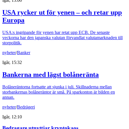
Igår, 13:00
USA rycker ut för yenen – och retar upp
Europa
USA:s ingripande för yenen har retat upp ECB. De senaste
veckorna har den japanska valutan förvandlat valutamarknaden till
storpolitik.
nyheter
/
Banker
Igår, 15:32
Bankerna med lägst bolåneränta
Bolåneräntorna fortsatte att sjunka i juli. Skillnaderna mellan
storbankernas bolåneräntor är små. På sparkonton är bilden en
annan.
nyheter
/
Bedrägeri
Igår, 12:10
Bedragare utnyttjar kryptokaos