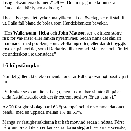
fastighetsvärdena ska ner 25-30%. Det tror jag inte kommer att
hända i den här typen av bolag."
I bostadssegmentet tycker analytikern att det överlag ser rätt stabilt
ut. I alla fall bland de bolag som Handelsbanken bevakar.
"Hos
Wallenstam
,
Heba
och
John Mattson
ser jag ingen större
risk för vakanser eller sänkta hyresnivåer. Sedan finns det såklart
marknader med problem, som avfolkningsorter, eller där det byggts
mycket på kort tid, som i Barkarby till exempel. Men generellt är det
ett underskott i regionstäder."
16 köpstämplar
När det gäller aktierekommendationer är Edberg ovanligt positiv just
nu.
"Vi brukar ses som lite baissiga, men just nu har vi inte sälj på en
enda fastighetsaktie och det är extremt positivt för att vara vi."
Av 20 fastighetsbolag har 16 köpstämpel och 4 rekommendationen
behåll, med en uppsida mellan 1% till 55%.
Många av fastighetsaktierna har haft motvind sedan i höstas. Först
på grund av att de amerikanska räntorna steg och sedan de svenska,