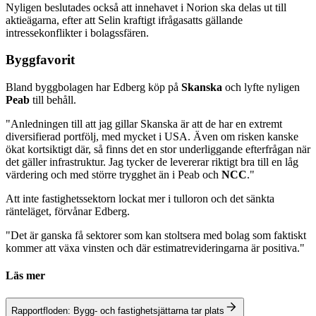
Nyligen beslutades också att innehavet i Norion ska delas ut till
aktieägarna, efter att Selin kraftigt ifrågasatts gällande
intressekonflikter i bolagssfären.
Byggfavorit
Bland byggbolagen har Edberg köp på
Skanska
och lyfte nyligen
Peab
till behåll.
"Anledningen till att jag gillar Skanska är att de har en extremt
diversifierad portfölj, med mycket i USA. Även om risken kanske
ökat kortsiktigt där, så finns det en stor underliggande efterfrågan när
det gäller infrastruktur. Jag tycker de levererar riktigt bra till en låg
värdering och med större trygghet än i Peab och
NCC
."
Att inte fastighetssektorn lockat mer i tulloron och det sänkta
ränteläget, förvånar Edberg.
"Det är ganska få sektorer som kan stoltsera med bolag som faktiskt
kommer att växa vinsten och där estimatrevideringarna är positiva."
Läs mer
Rapportfloden: Bygg- och fastighetsjättarna tar plats