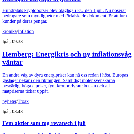
Hundratals kryptobörser blev olagliga i EU den 1 juli. Nu poserar
bedragare som myndigheter med förfalskade dokument för att lura
kunder på deras pengar.
krönika
/
Inflation
Igår, 09:38
Hemberg: Energikris och ny inflationsvåg
väntar
En andra våg av dyra energipriser kan nå oss redan i höst. Europas
gaslager pekar i den riktningen. Samtidigt möter svenskarna
besvärligt höga elpriser, fyra kronor dyrare bensin och att
matpriserna tickar uppåt.
nyheter
/
Troax
Igår, 08:48
Fem aktier som tog revansch i juli