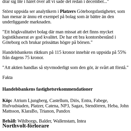
drar sig lite i håret över att vi sade det redan i december..."
Störst uppsida ser analytikern i
Platzers
Göteborgsfastigheter, som
han menar är ännu ett exempel på bolag som är bättre än den
underliggande marknaden.
"Ett högkvalitativt bolag där man missat att det finns mycket
logistikbaserat av god kvalitet. De har ett bra kontorsbestånd i
Göteborg och brukar prissättas högre på börsen."
Handelsbankens riktkurs på 115 kronor innebär en uppsida på 55%
från dagens 75 kronor.
"Att aktien handlas så styvmoderligt som den gör, är svårt att förstå."
Fakta
Handelsbankens fastighetsrekommendationer
Köp:
Atrium Ljungberg, Castellum, Diös, Entra, Fabege,
Hufvudstaden, Platzer, Catena, NP3, Sagax, Stendörren, Heba, John
Mattsson, KlaraBo, Trianon, Pandox
Behåll:
Wihlborgs, Balder, Wallenstam, Intea
Northvolt-förlorare