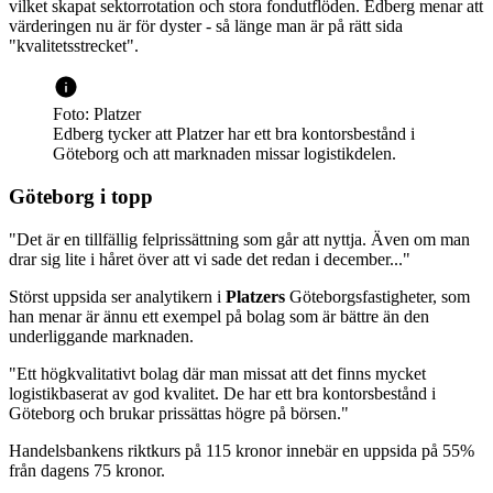
vilket skapat sektorrotation och stora fondutflöden. Edberg menar att
värderingen nu är för dyster - så länge man är på rätt sida
"kvalitetsstrecket".
Foto: Platzer
Edberg tycker att Platzer har ett bra kontorsbestånd i
Göteborg och att marknaden missar logistikdelen.
Göteborg i topp
"Det är en tillfällig felprissättning som går att nyttja. Även om man
drar sig lite i håret över att vi sade det redan i december..."
Störst uppsida ser analytikern i
Platzers
Göteborgsfastigheter, som
han menar är ännu ett exempel på bolag som är bättre än den
underliggande marknaden.
"Ett högkvalitativt bolag där man missat att det finns mycket
logistikbaserat av god kvalitet. De har ett bra kontorsbestånd i
Göteborg och brukar prissättas högre på börsen."
Handelsbankens riktkurs på 115 kronor innebär en uppsida på 55%
från dagens 75 kronor.