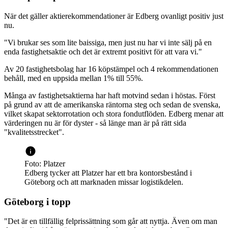
När det gäller aktierekommendationer är Edberg ovanligt positiv just
nu.
"Vi brukar ses som lite baissiga, men just nu har vi inte sälj på en
enda fastighetsaktie och det är extremt positivt för att vara vi."
Av 20 fastighetsbolag har 16 köpstämpel och 4 rekommendationen
behåll, med en uppsida mellan 1% till 55%.
Många av fastighetsaktierna har haft motvind sedan i höstas. Först
på grund av att de amerikanska räntorna steg och sedan de svenska,
vilket skapat sektorrotation och stora fondutflöden. Edberg menar att
värderingen nu är för dyster - så länge man är på rätt sida
"kvalitetsstrecket".
Foto: Platzer
Edberg tycker att Platzer har ett bra kontorsbestånd i
Göteborg och att marknaden missar logistikdelen.
Göteborg i topp
"Det är en tillfällig felprissättning som går att nyttja. Även om man