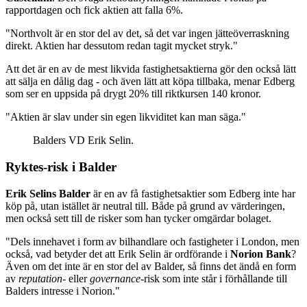
rapportdagen och fick aktien att falla 6%.
"Northvolt är en stor del av det, så det var ingen jätteöverraskning
direkt. Aktien har dessutom redan tagit mycket stryk."
Att det är en av de mest likvida fastighetsaktierna gör den också lätt
att sälja en dålig dag - och även lätt att köpa tillbaka, menar Edberg
som ser en uppsida på drygt 20% till riktkursen 140 kronor.
"Aktien är slav under sin egen likviditet kan man säga."
Balders VD Erik Selin.
Ryktes-risk i Balder
Erik Selins Balder
är en av få fastighetsaktier som Edberg inte har
köp på, utan istället är neutral till. Både på grund av värderingen,
men också sett till de risker som han tycker omgärdar bolaget.
"Dels innehavet i form av bilhandlare och fastigheter i London, men
också, vad betyder det att Erik Selin är ordförande i
Norion Bank
?
Även om det inte är en stor del av Balder, så finns det ändå en form
av
reputation-
eller
governance
-risk som inte står i förhållande till
Balders intresse i Norion."