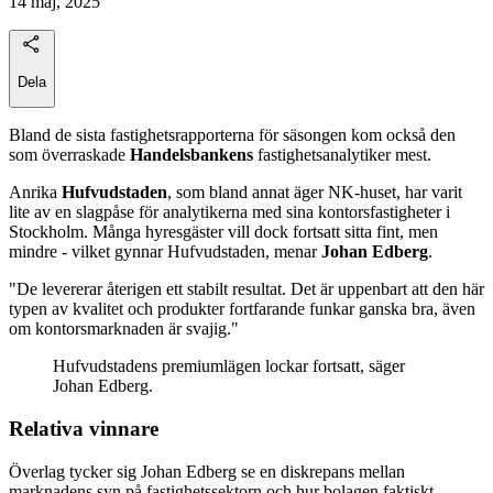
14 maj, 2025
Dela
Bland de sista fastighetsrapporterna för säsongen kom också den
som överraskade
Handelsbankens
fastighetsanalytiker
mest.
Anrika
Hufvudstaden
, som bland annat äger NK-huset, har varit
lite av en slagpåse för analytikerna med sina kontorsfastigheter i
Stockholm. Många hyresgäster vill dock fortsatt sitta fint, men
mindre - vilket gynnar Hufvudstaden, menar
Johan Edberg
.
"De levererar återigen ett stabilt resultat. Det är uppenbart att den här
typen av kvalitet och produkter fortfarande funkar ganska bra, även
om kontorsmarknaden är svajig."
Hufvudstadens premiumlägen lockar fortsatt, säger
Johan Edberg.
Relativa vinnare
Överlag tycker sig Johan Edberg se en diskrepans mellan
marknadens syn på fastighetssektorn och hur bolagen faktiskt