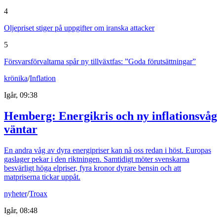
4
Oljepriset stiger på uppgifter om iranska attacker
5
Försvarsförvaltarna spår ny tillväxtfas: ”Goda förutsättningar”
krönika
/
Inflation
Igår, 09:38
Hemberg: Energikris och ny inflationsvåg
väntar
En andra våg av dyra energipriser kan nå oss redan i höst. Europas
gaslager pekar i den riktningen. Samtidigt möter svenskarna
besvärligt höga elpriser, fyra kronor dyrare bensin och att
matpriserna tickar uppåt.
nyheter
/
Troax
Igår, 08:48