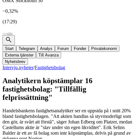
OMX Stockholm 30
−0,32%
(17:29)
Start
Telegram
Analys
Forum
Fonder
Privatekonomi
Externa tjänster
Till Avanza
Nyhetsbrev
Intervju
,
nyheter
/
Fastighetsbolag
Analytikern köpstämplar 16
fastighetsbolag: "Tillfällig
felprissättning"
Handelsbankens fastighetsanalytiker ser en uppsida på i snitt 20%
bland fastighetsbolagen. "Att aktien handlas så styvmoderligt som
den gör, är svårt att förstå", säger Johan Edberg om Platzer, medan
Castellums aktie är "slav under sin egen likviditet". Erik Selins
Balder är ett av få bolag som inte köpstämplas, delvis på grund av
riskerna runt Norion.