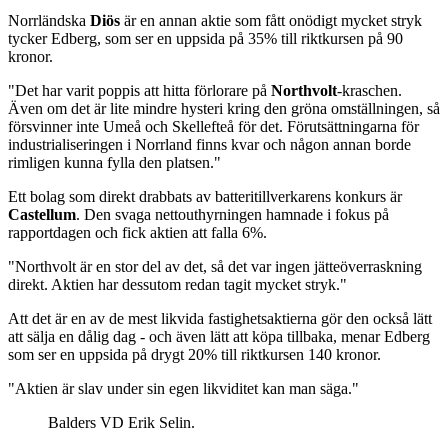
Norrländska
Diös
är en annan aktie som fått onödigt mycket stryk
tycker Edberg, som ser en uppsida på 35% till riktkursen på 90
kronor.
"Det har varit poppis att hitta förlorare på
Northvolt
-kraschen.
Även om det är lite mindre hysteri kring den gröna omställningen, så
försvinner inte Umeå och Skellefteå för det. Förutsättningarna för
industrialiseringen i Norrland finns kvar och någon annan borde
rimligen kunna fylla den platsen."
Ett bolag som direkt drabbats av batteritillverkarens konkurs är
Castellum
. Den svaga nettouthyrningen hamnade i fokus på
rapportdagen och fick aktien att falla 6%.
"Northvolt är en stor del av det, så det var ingen jätteöverraskning
direkt. Aktien har dessutom redan tagit mycket stryk."
Att det är en av de mest likvida fastighetsaktierna gör den också lätt
att sälja en dålig dag - och även lätt att köpa tillbaka, menar Edberg
som ser en uppsida på drygt 20% till riktkursen 140 kronor.
"Aktien är slav under sin egen likviditet kan man säga."
Balders VD Erik Selin.