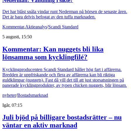
Nederman: Vändning i sikte?
Det har blåst snåla vindar runt Nederman på börsen de senaste åren.
Det är bara delvis befogat av den tuffa marknaden.
Kommentar
,
Aktieanalys
/
Scandi Standard
5 augusti, 15:50
Kommentar: Kan nuggets bli lika
lönsamma som kycklingfilé?
Kycklingproducenten Scandi Standard håller hög fart i affärerna.
Bredden är uppfriskande och flera av affärerna kan bli riktiga
guldklimpar (nuggets). Fast då vill det till att just storsatsningen på
panerade kycklingprodukter, av typen chicken nuggets, blir lönsam.
nyheter
/
Bostadsmarknad
Igår, 07:15
Juli bjöd på billigare bostadsrätter – nu
väntar en aktiv marknad