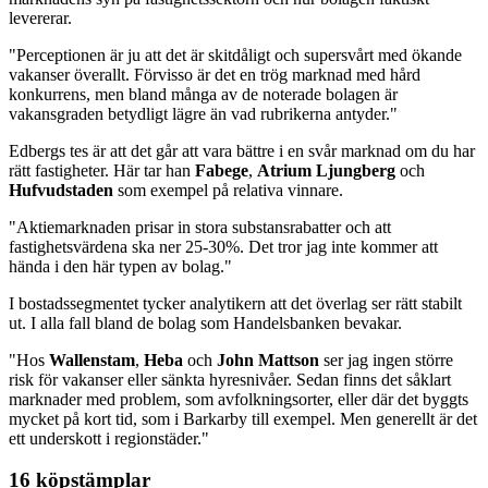
levererar.
"Perceptionen är ju att det är skitdåligt och supersvårt med ökande
vakanser överallt. Förvisso är det en trög marknad med hård
konkurrens, men bland många av de noterade bolagen är
vakansgraden betydligt lägre än vad rubrikerna antyder."
Edbergs tes är att det går att vara bättre i en svår marknad om du har
rätt fastigheter. Här tar han
Fabege
,
Atrium Ljungberg
och
Hufvudstaden
som exempel på relativa vinnare.
"Aktiemarknaden prisar in stora substansrabatter och att
fastighetsvärdena ska ner 25-30%. Det tror jag inte kommer att
hända i den här typen av bolag."
I bostadssegmentet tycker analytikern att det överlag ser rätt stabilt
ut. I alla fall bland de bolag som Handelsbanken bevakar.
"Hos
Wallenstam
,
Heba
och
John Mattson
ser jag ingen större
risk för vakanser eller sänkta hyresnivåer. Sedan finns det såklart
marknader med problem, som avfolkningsorter, eller där det byggts
mycket på kort tid, som i Barkarby till exempel. Men generellt är det
ett underskott i regionstäder."
16 köpstämplar