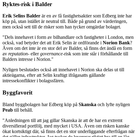
Ryktes-risk i Balder
Erik Selins Balder
är en av få fastighetsaktier som Edberg inte har
köp på, utan istället är neutral till. Både på grund av värderingen,
men också sett till de risker som han tycker omgärdar bolaget.
"Dels innehavet i form av bilhandlare och fastigheter i London, men
också, vad betyder det att Erik Selin är ordförande i
Norion Bank
?
Även om det inte är en stor del av Balder, så finns det ändå en form
av
reputation-
eller
governance
-risk som inte står i förhållande till
Balders intresse i Norion."
Nyligen beslutades också att innehavet i Norion ska delas ut till
aktieägarna, efter att Selin kraftigt ifrågasatts gällande
intressekonflikter i bolagssfären.
Byggfavorit
Bland byggbolagen har Edberg köp på
Skanska
och lyfte nyligen
Peab
till behåll.
"Anledningen till att jag gillar Skanska är att de har en extremt
diversifierad portfölj, med mycket i USA. Även om risken kanske
ökat kortsiktigt där, så finns det en stor underliggande efterfrågan när
det gäller infrastruktur. Jag tycker de levererar riktigt bra till en låg