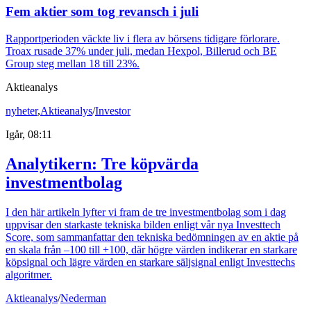
Fem aktier som tog revansch i juli
Rapportperioden väckte liv i flera av börsens tidigare förlorare.
Troax rusade 37% under juli, medan Hexpol, Billerud och BE
Group steg mellan 18 till 23%.
Aktieanalys
nyheter
,
Aktieanalys
/
Investor
Igår, 08:11
Analytikern: Tre köpvärda
investmentbolag
I den här artikeln lyfter vi fram de tre investmentbolag som i dag
uppvisar den starkaste tekniska bilden enligt vår nya Investtech
Score, som sammanfattar den tekniska bedömningen av en aktie på
en skala från –100 till +100, där högre värden indikerar en starkare
köpsignal och lägre värden en starkare säljsignal enligt Investtechs
algoritmer.
Aktieanalys
/
Nederman