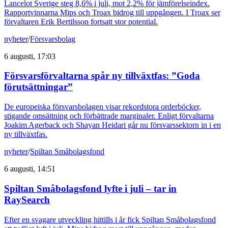
Lancelot Sverige steg 8,6% i juli, mot 2,2% för jämförelseindex.
Rapportvinnarna Mips och Troax bidrog till uppgången. I Troax ser
förvaltaren Erik Bertilsson fortsatt stor potential.
nyheter
/
Försvarsbolag
6 augusti, 17:03
Försvarsförvaltarna spår ny tillväxtfas: ”Goda
förutsättningar”
De europeiska försvarsbolagen visar rekordstora orderböcker,
stigande omsättning och förbättrade marginaler. Enligt förvaltarna
Joakim Agerback och Shayan Heidari går nu försvarssektorn in i en
ny tillväxtfas.
nyheter
/
Spiltan Småbolagsfond
6 augusti, 14:51
Spiltan Småbolagsfond lyfte i juli – tar in
RaySearch
Efter en svagare utveckling hittills i år fick Spiltan Småbolagsfond