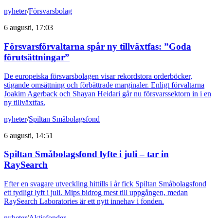
nyheter
/
Försvarsbolag
6 augusti, 17:03
Försvarsförvaltarna spår ny tillväxtfas: ”Goda
förutsättningar”
De europeiska försvarsbolagen visar rekordstora orderböcker,
stigande omsättning och förbättrade marginaler. Enligt förvaltarna
Joakim Agerback och Shayan Heidari går nu försvarssektorn in i en
ny tillväxtfas.
nyheter
/
Spiltan Småbolagsfond
6 augusti, 14:51
Spiltan Småbolagsfond lyfte i juli – tar in
RaySearch
Efter en svagare utveckling hittills i år fick Spiltan Småbolagsfond
ett tydligt lyft i juli. Mips bidrog mest till uppgången, medan
RaySearch Laboratories är ett nytt innehav i fonden.
nyheter
/
Aktiefonder