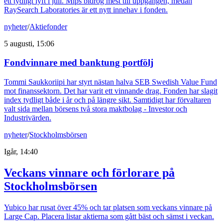
ett tydligt lyft i juli. Mips bidrog mest till uppgången, medan
RaySearch Laboratories är ett nytt innehav i fonden.
nyheter
/
Aktiefonder
5 augusti, 15:06
Fondvinnare med banktung portfölj
Tommi Saukkoriipi har styrt nästan halva SEB Swedish Value Fund
mot finanssektorn. Det har varit ett vinnande drag. Fonden har slagit
index tydligt både i år och på längre sikt. Samtidigt har förvaltaren
valt sida mellan börsens två stora maktbolag - Investor och
Industrivärden.
nyheter
/
Stockholmsbörsen
Igår, 14:40
Veckans vinnare och förlorare på
Stockholmsbörsen
Yubico har rusat över 45% och tar platsen som veckans vinnare på
Large Cap. Placera listar aktierna som gått bäst och sämst i veckan.