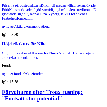
Priserna på bostadsrätter sjönk i juli medan villapriserna ökade.
Fritidshusmarknaden bjöd samtidigt på månadens tredbrott. "En
glädjande signal", menar Liza Nyberg, tf VD för Svensk
Fastighetsförmedling.
nyheter
/
Aktierekommendationer
Igår, 08:39
Höjd riktkurs för Nibe
Citigroup sänker riktkursen för Novo Nordisk. Här är dagens
aktierekommendationer.
Fonder
nyheter
,
fonder
/
Aktiefonder
Igår, 15:58
Förvaltaren efter Troax rusning:
"Fortsatt stor potential"