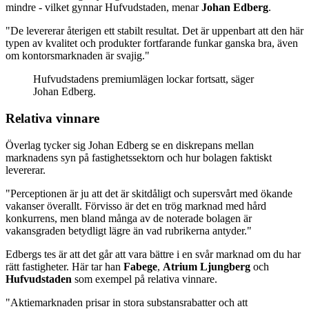
mindre - vilket gynnar Hufvudstaden, menar
Johan Edberg
.
"De levererar återigen ett stabilt resultat. Det är uppenbart att den här
typen av kvalitet och produkter fortfarande funkar ganska bra, även
om kontorsmarknaden är svajig."
Hufvudstadens premiumlägen lockar fortsatt, säger
Johan Edberg.
Relativa vinnare
Överlag tycker sig Johan Edberg se en diskrepans mellan
marknadens syn på fastighetssektorn och hur bolagen faktiskt
levererar.
"Perceptionen är ju att det är skitdåligt och supersvårt med ökande
vakanser överallt. Förvisso är det en trög marknad med hård
konkurrens, men bland många av de noterade bolagen är
vakansgraden betydligt lägre än vad rubrikerna antyder."
Edbergs tes är att det går att vara bättre i en svår marknad om du har
rätt fastigheter. Här tar han
Fabege
,
Atrium Ljungberg
och
Hufvudstaden
som exempel på relativa vinnare.
"Aktiemarknaden prisar in stora substansrabatter och att