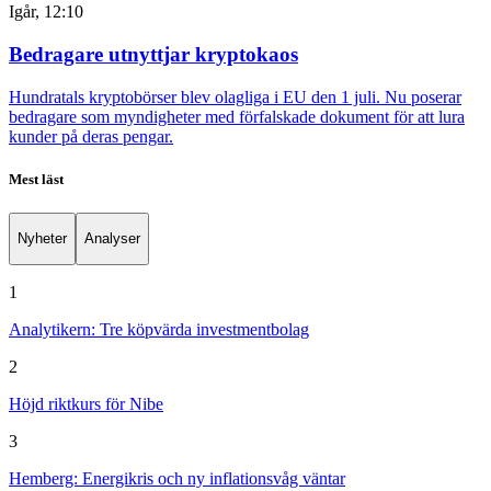
Igår, 12:10
Bedragare utnyttjar kryptokaos
Hundratals kryptobörser blev olagliga i EU den 1 juli. Nu poserar
bedragare som myndigheter med förfalskade dokument för att lura
kunder på deras pengar.
Mest läst
Nyheter
Analyser
1
Analytikern: Tre köpvärda investmentbolag
2
Höjd riktkurs för Nibe
3
Hemberg: Energikris och ny inflationsvåg väntar