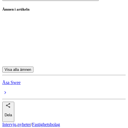
Ämnen i artikeln
Fastighetsbolag
Atrium Ljungberg
Castellum
Fabege
Heba Fastighets
Visa alla ämnen
Åsa Swee
Dela
Intervju
,
nyheter
/
Fastighetsbolag