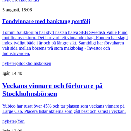
5 augusti, 15:06
Fondvinnare med banktung portfölj
Tommi Saukkoriipi har styrt nästan halva SEB Swedish Value Fund
mot finanssektorn. Det har varit ett vinnande drag. Fonden har slagit
index tydligt både i år och på längre sikt. Samtidigt har förvaltaren
valt sida mellan börsens två stora maktbolag - Investor och
Industrivärden.
nyheter
/
Stockholmsbörsen
Igår, 14:40
Veckans vinnare och förlorare på
Stockholmsbörsen
Yubico har rusat över 45% och tar platsen som veckans vinnare på
Large Cap. Placera listar aktierna som gått bäst och sämst i veckan.
nyheter
/
Yen