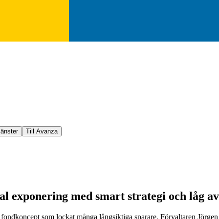
jänster
Till Avanza
al exponering med smart strategi och låg av
 fondkoncept som lockat många långsiktiga sparare. Förvaltaren Jörgen