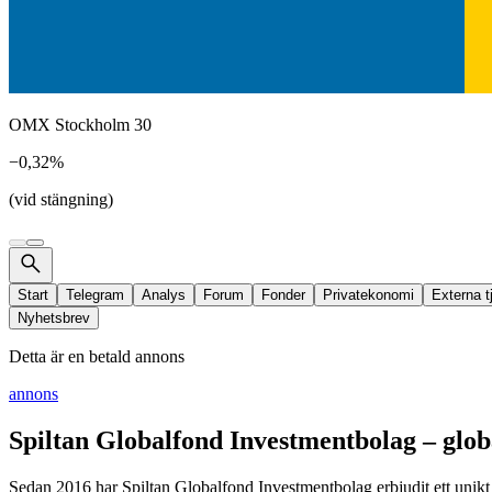
OMX Stockholm 30
−0,32%
(vid stängning)
Start
Telegram
Analys
Forum
Fonder
Privatekonomi
Externa t
Nyhetsbrev
Detta är en betald annons
annons
Spiltan Globalfond Investmentbolag – glob
Sedan 2016 har Spiltan Globalfond Investmentbolag erbjudit ett unikt