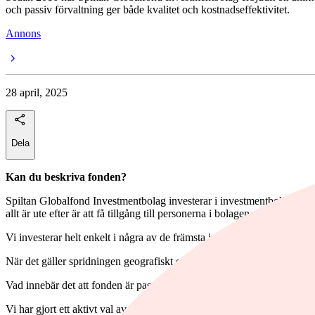
och passiv förvaltning ger både kvalitet och kostnadseffektivitet.
Annons
28 april, 2025
Dela
Kan du beskriva fonden?
Spiltan Globalfond Investmentbolag investerar i investmentbolag och 
allt är ute efter är att få tillgång till personerna i bolagen som genomfö
Vi investerar helt enkelt i några av de främsta investerarna över hela 
När det gäller spridningen geografiskt eftersträvar vi att följa världs
Vad innebär det att fonden är passivt förvaltad?
Vi har gjort ett aktivt val av vilka investmentbolag som ska ingå i fo