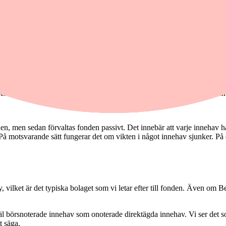
investmentbolagsliknande bolag över hela världen. Tanken är att hitta b
r dessa investeringar.
världen. Globala investmentbolag är lite av bortglömda pärlor.
index. Detta för att man ska få liknande geografisk spridning som om man
nden, men sedan förvaltas fonden passivt. Det innebär att varje innehav h
. På motsvarande sätt fungerar det om vikten i något innehav sjunker. På 
vilket är det typiska bolaget som vi letar efter till fonden. Även om B
börsnoterade innehav som onoterade direktägda innehav. Vi ser det som 
t säga.