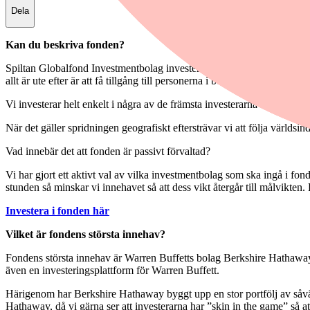
Dela
Kan du beskriva fonden?
Spiltan Globalfond Investmentbolag investerar i investmentbolag och 
allt är ute efter är att få tillgång till personerna i bolagen som genomfö
Vi investerar helt enkelt i några av de främsta investerarna över hela 
När det gäller spridningen geografiskt eftersträvar vi att följa världs
Vad innebär det att fonden är passivt förvaltad?
Vi har gjort ett aktivt val av vilka investmentbolag som ska ingå i fo
stunden så minskar vi innehavet så att dess vikt återgår till målvikten
Investera i fonden här
Vilket är fondens största innehav?
Fondens största innehav är Warren Buffetts bolag Berkshire Hathaway, 
även en investeringsplattform för Warren Buffett.
Härigenom har Berkshire Hathaway byggt upp en stor portfölj av såväl 
Hathaway, då vi gärna ser att investerarna har ”skin in the game” så at