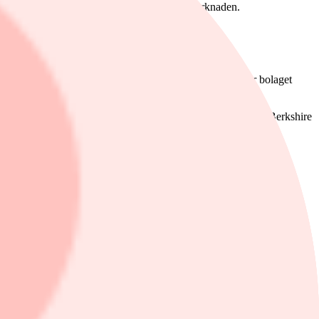
detta sätt kan vi ta vara på kursrörelser på marknaden.
erkshire Hathaway i grunden är ett försäkringsbolag, så är bolaget
särskilt positivt att Warren Buffett har stort eget ägande i Berkshire
et ägande i bolaget.
 i fonden har haft en avvaktande inställning till börsuppgången de