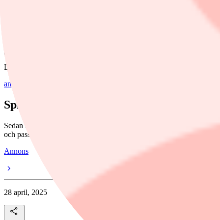
Dela
Detta är en betald annons
annons
Spiltan Globalfond Investmentbolag – glob
Sedan 2016 har Spiltan Globalfond Investmentbolag erbjudit ett unikt
och passiv förvaltning ger både kvalitet och kostnadseffektivitet.
Annons
28 april, 2025