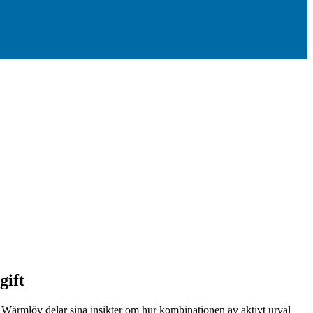
gift
 Wärmlöv delar sina insikter om hur kombinationen av aktivt urval