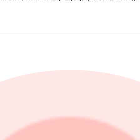
investmentbolagsliknande bolag över hela världen. Tanken är att hitta b
r dessa investeringar.
världen. Globala investmentbolag är lite av bortglömda pärlor.
index. Detta för att man ska få liknande geografisk spridning som om man
nden, men sedan förvaltas fonden passivt. Det innebär att varje innehav h