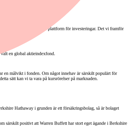
olag som används som en plattform för investeringar. Det vi framför
 valt en global aktieindexfond.
ar en målvikt i fonden. Om något innehav är särskilt populärt för
detta sätt kan vi ta vara på kursrörelser på marknaden.
erkshire Hathaway i grunden är ett försäkringsbolag, så är bolaget
särskilt positivt att Warren Buffett har stort eget ägande i Berkshire