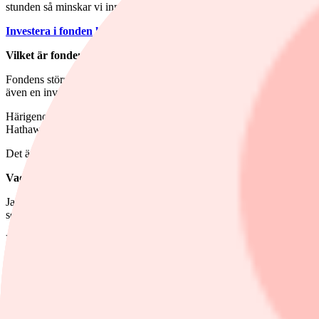
stunden så minskar vi innehavet så att dess vikt återgår till målvikten
Investera i fonden här
Vilket är fondens största innehav?
Fondens största innehav är Warren Buffetts bolag Berkshire Hathaway, 
även en investeringsplattform för Warren Buffett.
Härigenom har Berkshire Hathaway byggt upp en stor portfölj av såväl 
Hathaway, då vi gärna ser att investerarna har ”skin in the game” så at
Det är typexemplet på vad vi söker i investmentbolagen - lång histori
Vad tror du om utvecklingen framåt?
Jag är optimistisk och ser förutsättningar för att få en bra avkastnin
senaste åren och har tagit vara på uppgången och sålt en del innehav.
Vi har stora förhoppningar om flera spännande förvärv framöver. Det är 
Investera i fonden här
Annons