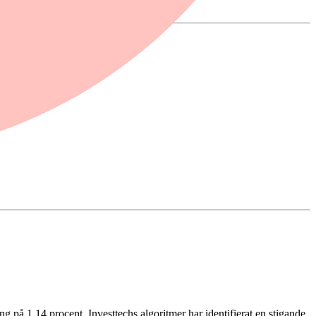
å 1.14 procent. Investtechs algoritmer har identifierat en stigande