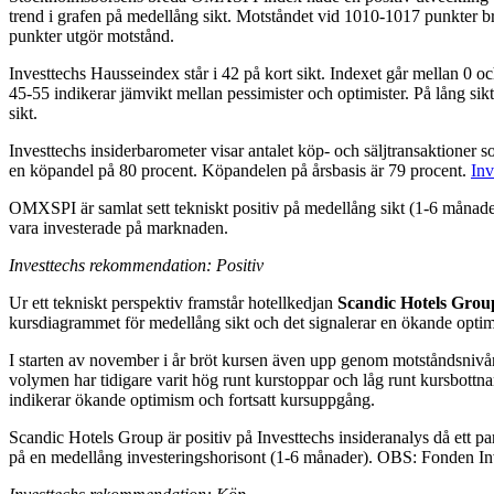
trend i grafen på medellång sikt. Motståndet vid 1010-1017 punkter brö
punkter utgör motstånd.
Investtechs Hausseindex står i 42 på kort sikt. Indexet går mellan 0 o
45-55 indikerar jämvikt mellan pessimister och optimister. På lång sikt 
sikt.
Investtechs insiderbarometer visar antalet köp- och säljtransaktioner
en köpandel på 80 procent. Köpandelen på årsbasis är 79 procent.
Inv
OMXSPI är samlat sett tekniskt positiv på medellång sikt (1-6 månader)
vara investerade på marknaden.
Investtechs rekommendation: Positiv
Ur ett tekniskt perspektiv framstår hotellkedjan
Scandic Hotels Grou
kursdiagrammet för medellång sikt och det signalerar en ökande optimi
I starten av november i år bröt kursen även upp genom motståndsnivån
volymen har tidigare varit hög runt kurstoppar och låg runt kursbottna
indikerar ökande optimism och fortsatt kursuppgång.
Scandic Hotels Group är positiv på Investtechs insideranalys då ett par
på en medellång investeringshorisont (1-6 månader). OBS: Fonden Inve