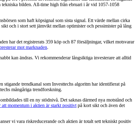
 tekniska bilden. All-time high från ebruari i år vid 1057-1058
msbörsen som haft köpsignal som sista signal. Ett värde mellan cirka
sikt och i stort sett jämvikt mellan optimister och pessimister på lång
en har det registrerats 359 köp och 87 försäljningar, vilket motsvarar
verpresterar mot marknaden
.
nabbt kan ändras. Vi rekommenderar långsiktiga investerare att alltid
 stigande trendkanal som Investtechs algoritm har identifierat på
sttechs mångåriga trendforskning.
 ombildades till en ny stödnivå. Det saknas därmed nya motstånd och
 att momentum i aktien är starkt positivt
på kort sikt och även det
ser vi vara riskreducerande och aktien är totalt sett tekniskt positiv