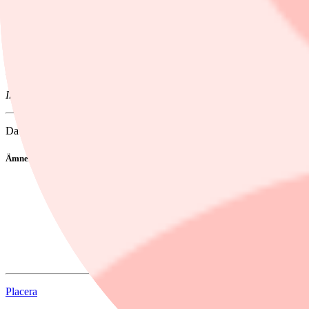
kursdiagrammet för medellång sikt. På senare tid har aktiekursen även
Detta indikerar en fortsatt svag utveckling, och dessutom har en säljsi
vid cirka 110 kronor signalerar en fortsatt nedgång.
Det saknas även s
Better Collective är totalt sett tekniskt negativ på en medellång inves
Investtechs rekommendation: Sälj
David Östblad, Investtech
Ämnen i artikeln
teknisk-analys
Emilshus
Better Collective
Scandic Hotels
Placera