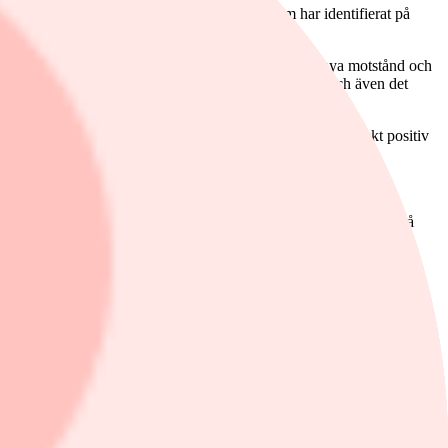
 stigande trendkanal som Investtechs algoritm har identifierat på
sttechs mångåriga trendforskning.
 ombildades till en ny stödnivå. Det saknas därmed nya motstånd och
 att momentum i aktien är starkt positivt
på kort sikt och även det
ser vi vara riskreducerande och aktien är totalt sett tekniskt positiv
m
stigande trendkanal
som Investtechs algoritmer har identifierat på
tering över 53.11 kronor kommer att ge nya positiva signaler till
gnal. Det återfinns även en stödnivå runt 47.00 kronor och en starkt
ftar den positiva trendbilden.
ktien är totalt sett tekniskt positiv på en medellång
senterades under tisdagen. Sedan all-time high i starten av 2024 har
tmer har identifierat en närmast horisontell trendkanal på