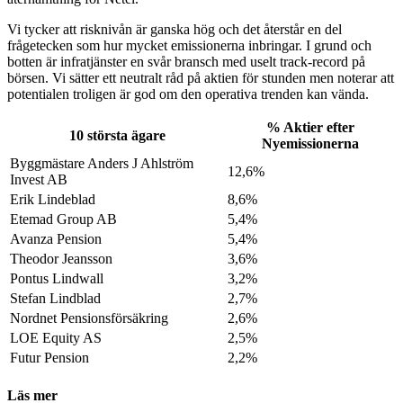
Vi tycker att risknivån är ganska hög och det återstår en del
frågetecken som hur mycket emissionerna inbringar. I grund och
botten är infratjänster en svår bransch med uselt track-record på
börsen. Vi sätter ett neutralt råd på aktien för stunden men noterar att
potentialen troligen är god om den operativa trenden kan vända.
% Aktier efter
10 största ägare
Nyemissionerna
Byggmästare Anders J Ahlström
12,6%
Invest AB
Erik Lindeblad
8,6%
Etemad Group AB
5,4%
Avanza Pension
5,4%
Theodor Jeansson
3,6%
Pontus Lindwall
3,2%
Stefan Lindblad
2,7%
Nordnet Pensionsförsäkring
2,6%
LOE Equity AS
2,5%
Futur Pension
2,2%
Läs mer