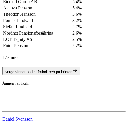
Etemad Group AB
5,4%
Avanza Pension
5,4%
Theodor Jeansson
3,6%
Pontus Lindwall
3,2%
Stefan Lindblad
2,7%
Nordnet Pensionsförsäkring
2,6%
LOE Equity AS
2,5%
Futur Pension
2,2%
Läs mer
Norge vinner både i fotboll och på börsen
Ämnen i artikeln
Netel
aktieanalys
Daniel Svensson