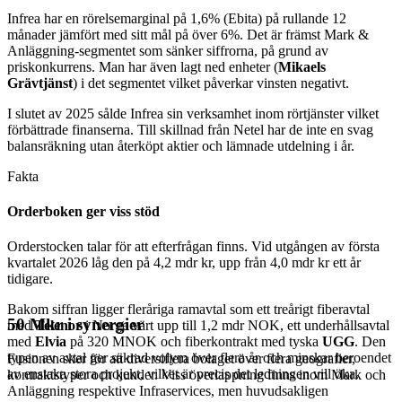
Infrea har en rörelsemarginal på 1,6% (Ebita) på rullande 12
månader jämfört med sitt mål på över 6%. Det är främst Mark &
Anläggning-segmentet som sänker siffrorna, på grund av
priskonkurrens. Man har även lagt ned enheter (
Mikaels
Grävtjänst
) i det segmentet vilket påverkar vinsten negativt.
I slutet av 2025 sålde Infrea sin verksamhet inom rörtjänster vilket
förbättrade finanserna. Till skillnad från Netel har de inte en svag
balansräkning utan återköpt aktier och lämnade utdelning i år.
Fakta
Orderboken ger viss stöd
Orderstocken talar för att efterfrågan finns. Vid utgången av första
kvartalet 2026 låg den på 4,2 mdr kr, upp från 4,0 mdr kr ett år
tidigare.
Bakom siffran ligger fleråriga ramavtal som ett treårigt fiberavtal
50 Mkr i synergier
med
Telenor
i Norge värt upp till 1,2 mdr NOK, ett underhållsavtal
med
Elvia
på 320 MNOK och fiberkontrakt med tyska
UGG
. Den
typen av avtal ger säkrad volym över flera år och minskar beroendet
Fusionen sker för att diversifiera bolaget över flera geografier,
av enstaka stora projekt, vilket är precis det ledningen vill öka.
kontraktstyper och kunder. Viss överlappning finns inom Mark och
Anläggning respektive Infraservices, men huvudsakligen