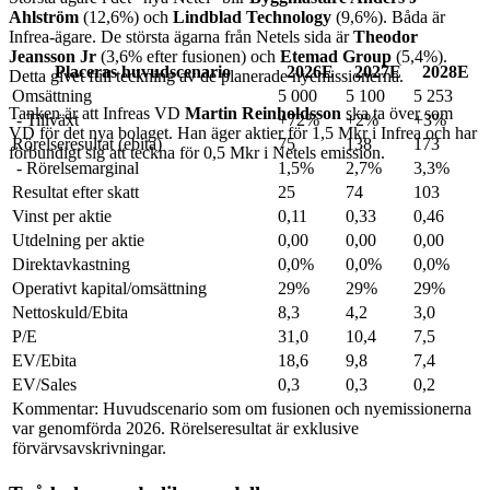
Ahlström
(12,6%) och
Lindblad Technology
(9,6%). Båda är
Infrea-ägare. De största ägarna från Netels sida är
Theodor
Jeansson Jr
(3,6% efter fusionen) och
Etemad Group
(5,4%).
Placeras huvudscenario
2026E
2027E
2028E
Detta givet full teckning av de planerade nyemissionerna.
Omsättning
5 000
5 100
5 253
Tanken är att Infreas VD
Martin Reinholdsson
ska ta över som
- Tillväxt
+72%
+2%
+3%
VD för det nya bolaget. Han äger aktier för 1,5 Mkr i Infrea och har
Rörelseresultat (ebita)
75
138
173
förbundigt sig att teckna för 0,5 Mkr i Netels emission.
- Rörelsemarginal
1,5%
2,7%
3,3%
Resultat efter skatt
25
74
103
Vinst per aktie
0,11
0,33
0,46
Utdelning per aktie
0,00
0,00
0,00
Direktavkastning
0,0%
0,0%
0,0%
Operativt kapital/omsättning
29%
29%
29%
Nettoskuld/Ebita
8,3
4,2
3,0
P/E
31,0
10,4
7,5
EV/Ebita
18,6
9,8
7,4
EV/Sales
0,3
0,3
0,2
Kommentar: Huvudscenario som om fusionen och nyemissionerna
var genomförda 2026. Rörelseresultat är exklusive
förvärvsavskrivningar.