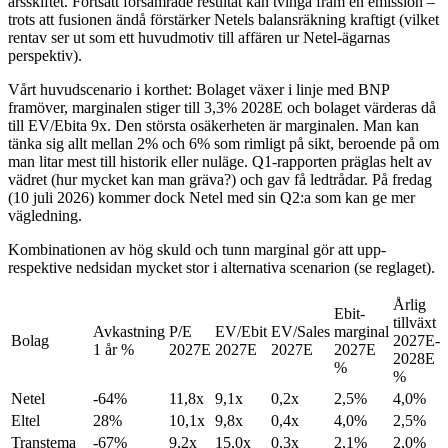
årsskiftet. Fortsatt försämrade resultat kan tvinga fram en emission –
trots att fusionen ändå förstärker Netels balansräkning kraftigt (vilket
rentav ser ut som ett huvudmotiv till affären ur Netel-ägarnas
perspektiv).
Vårt huvudscenario i korthet: Bolaget växer i linje med BNP
framöver, marginalen stiger till 3,3% 2028E och bolaget värderas då
till EV/Ebita 9x. Den största osäkerheten är marginalen. Man kan
tänka sig allt mellan 2% och 6% som rimligt på sikt, beroende på om
man litar mest till historik eller nuläge. Q1-rapporten präglas helt av
vädret (hur mycket kan man gräva?) och gav få ledtrådar. På fredag
(10 juli 2026) kommer dock Netel med sin Q2:a som kan ge mer
vägledning.
Kombinationen av hög skuld och tunn marginal gör att upp-
respektive nedsidan mycket stor i alternativa scenarion (se reglaget).
Årlig
Ebit-
tillväxt
Avkastning
P/E
EV/Ebit
EV/Sales
marginal
Bolag
2027E-
1 år %
2027E
2027E
2027E
2027E
2028E
%
%
Netel
-64%
11,8x
9,1x
0,2x
2,5%
4,0%
Eltel
28%
10,1x
9,8x
0,4x
4,0%
2,5%
Transtema
-67%
9,2x
15,0x
0,3x
2,1%
2,0%