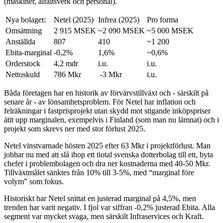
(maskiner, alfaltsverk och personal).
Nya bolaget:
Netel (2025)
Infrea (2025)
Pro forma
Omsättning
2 915 MSEK
~2 090 MSEK
~5 000 MSEK
Anställda
807
410
~1 200
Ebita-marginal
-0,2%
1,6%
~0,6%
Orderstock
4,2 mdr
i.u.
i.u.
Nettoskuld
786 Mkr
-3 Mkr
i.u.
Båda företagen har en historik av förvärvstillväxt och - särskilt på
senare år - av lönsamhetsproblem. För Netel har inflation och
felräkningar i fastprisprojekt utan skydd mot stigande inköpspriser
ätit upp marginalen, exempelvis i Finland (som man nu lämnat) och i
projekt som skrevs ner med stor förlust 2025.
Netel vinstvarnade hösten 2025 efter 63 Mkr i projektförlust. Man
jobbar nu med att slå ihop ett tiotal svenska dotterbolag till ett, byta
chefer i problembolagen och dra ner kostnaderna med 40-50 Mkr.
Tillväxtmålet sänktes från 10% till 3-5%, med “marginal före
volym” som fokus.
Historiskt har Netel snittat en justerad marginal på 4,5%, men
trenden har varit negativ. I fjol var siffran -0,2% justerad Ebita. Alla
segment var mycket svaga, men särskilt Infraservices och Kraft.