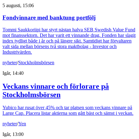
5 augusti, 15:06
Fondvinnare med banktung portfölj
Tommi Saukkoriipi har styrt nästan halva SEB Swedish Value Fund
mot finanssektorn. Det har varit ett vinnande drag. Fonden har slagit
index tydligt både i år och på längre sikt. Samtidigt har förvaltaren
valt sida mellan börsens två stora maktbolag - Investor och
Industrivärden.
nyheter
/
Stockholmsbörsen
Igår, 14:40
Veckans vinnare och förlorare på
Stockholmsbörsen
Yubico har rusat över 45% och tar platsen som veckans vinnare på
Large Cap. Placera listar aktierna som gått bäst och sämst i veckan.
nyheter
/
Yen
Igår, 13:00