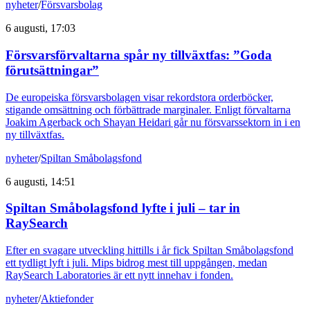
nyheter
/
Försvarsbolag
6 augusti, 17:03
Försvarsförvaltarna spår ny tillväxtfas: ”Goda
förutsättningar”
De europeiska försvarsbolagen visar rekordstora orderböcker,
stigande omsättning och förbättrade marginaler. Enligt förvaltarna
Joakim Agerback och Shayan Heidari går nu försvarssektorn in i en
ny tillväxtfas.
nyheter
/
Spiltan Småbolagsfond
6 augusti, 14:51
Spiltan Småbolagsfond lyfte i juli – tar in
RaySearch
Efter en svagare utveckling hittills i år fick Spiltan Småbolagsfond
ett tydligt lyft i juli. Mips bidrog mest till uppgången, medan
RaySearch Laboratories är ett nytt innehav i fonden.
nyheter
/
Aktiefonder