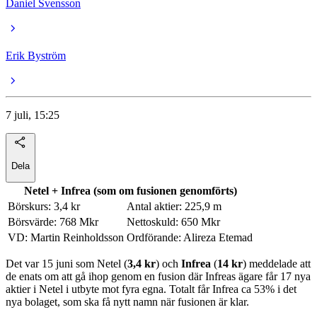
Daniel Svensson
Erik Byström
7 juli, 15:25
Dela
Netel + Infrea (som om fusionen genomförts)
Börskurs: 3,4 kr
Antal aktier: 225,9 m
Börsvärde: 768 Mkr
Nettoskuld: 650 Mkr
VD: Martin Reinholdsson
Ordförande: Alireza Etemad
Det var 15 juni som Netel (
3,4 kr
) och
Infrea
(
14 kr
) meddelade att
de enats om att gå ihop genom en fusion där Infreas ägare får 17 nya
aktier i Netel i utbyte mot fyra egna. Totalt får Infrea ca 53% i det
nya bolaget, som ska få nytt namn när fusionen är klar.