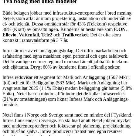
Två bolag med olika modeller
Båda bolagen jobbar med infrastruktur-entreprenader i bred mening.
Netels stora affär är inom projektering, installation och underhåll av
el- och telenät. Dessa områden står för 43% (Telekom) respektive
36% (Kraft) av omsättningen. Kunderna är beställare som
E.ON
,
Ellevio
,
Vattenfall
,
Tele2
och
Trafikverket
. Det är ofta stora
kontrakt i ramavtalsform på 3-7 år.
Infrea är mer av ett anläggningsbolag. Det utför markarbeten och
asfaltering med egna maskiner, egen personal och egna asfaltverk.
Det är vanligen en mer regional marknad än att jobba för telekom-
och eljättarna. Drygt 60% av kunderna finns i offentlig sektor.
Infrea redovisar ett segment för Mark och Anläggning (1507 Mkr i
fjol) och ett för Beläggning (583 Mkr). Mark och Anläggning har
svagt resultat 2025 (1,1% Ebita) medan beläggning går bättre (5,8%
Ebita). Netel har en mindre affär inom det de kallar Infraservices
(21% av omsättningen) som liknar Infreas Mark och Anläggnings-
område.
Netel finns i Norge och Sverige samt med en mindre del i Tyskland.
Infrea finns endast i Sverige. En skillnad är att Netel jobbar mycket
med underentreprenörer och fokuserar på planering, projektledning
och tillstånd själva. Infrea producerar främst med egna resurser