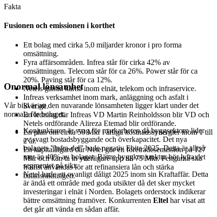
Fakta
Fusionen och emissionen i korthet
Ett bolag med cirka 5,0 miljarder kronor i pro forma
omsättning.
Fyra affärsområden. Infrea står för cirka 42% av
omsättningen. Telecom står för ca 26%. Power står för ca
20%. Paving står för ca 12%.
Onormal lönsamhet
Netels gamla kärna inom elnät, telekom och infraservice.
Infreas verksamhet inom mark, anläggning och asfalt i
Vår bild är att den nuvarande lönsamheten ligger klart under det
Sverige.
normala för bolaget.
En ledning där Infreas VD Martin Reinholdsson blir VD och
Netels ordförande Alireza Etemad blir ordförande.
Konjunkturen är svag för markarbeten då byggsektorn lider
En plan om cirka 50 Mkr i årliga kostnadssynergier inom 1 till
av svagt bostadsbyggande och överkapacitet. Det nya
2 år.
bolagets ”Infra-del” hade negativ Ebita 2025. Detta är alltså
En kapitalåtgärd där Netel gör en företrädesemission på 127
mer än 40% av bolaget. Bättre byggkonjunktur bör lyfta det
Mkr och kan ta in ytterligare upp till 75 Mkr. Pengarna ska
segmentet på sikt.
främst användas för att refinansiera lån och stärka
Netel hade ett ovanligt dåligt 2025 inom sin Kraftaffär. Detta
balansräkningen.
är ändå ett område med goda utsikter då det sker mycket
investeringar i elnät i Norden. Bolagets orderstock indikerar
bättre omsättning framöver. Konkurrenten
Eltel
har visat att
det går att vända en sådan affär.