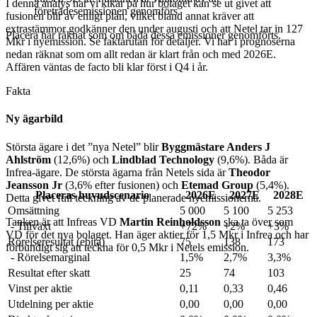
I denna analys har vi kikar på hur bolaget kan se ut givet att
företrädesemissionen genomförs.
fusionen blir av enligt plan, vilket bland annat kräver att
extrastämmor godkänner den under augusti och att Netel tar in 127
Placera har räknat som om båda dessa emissioner genomförts.
Mkr i nyemission. Se faktarutan för detaljer. Vi har i prognoserna
nedan räknat som om allt redan är klart från och med 2026E.
Affären väntas de facto bli klar först i Q4 i år.
Fakta
Ny ägarbild
Största ägare i det ”nya Netel” blir
Byggmästare Anders J
Ahlström
(12,6%) och
Lindblad Technology
(9,6%). Båda är
Infrea-ägare. De största ägarna från Netels sida är
Theodor
Jeansson Jr
(3,6% efter fusionen) och
Etemad Group
(5,4%).
Placeras huvudscenario
2026E
2027E
2028E
Detta givet full teckning av de planerade nyemissionerna.
Omsättning
5 000
5 100
5 253
Tanken är att Infreas VD
Martin Reinholdsson
ska ta över som
- Tillväxt
+72%
+2%
+3%
VD för det nya bolaget. Han äger aktier för 1,5 Mkr i Infrea och har
Rörelseresultat (ebita)
75
138
173
förbundigt sig att teckna för 0,5 Mkr i Netels emission.
- Rörelsemarginal
1,5%
2,7%
3,3%
Resultat efter skatt
25
74
103
Vinst per aktie
0,11
0,33
0,46
Utdelning per aktie
0,00
0,00
0,00