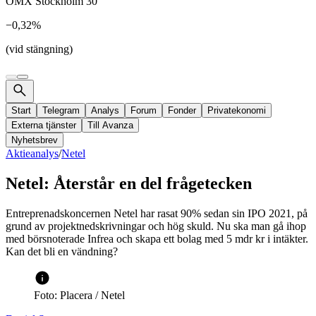
OMX Stockholm 30
−0,32%
(vid stängning)
Start
Telegram
Analys
Forum
Fonder
Privatekonomi
Externa tjänster
Till Avanza
Nyhetsbrev
Aktieanalys
/
Netel
Netel: Återstår en del frågetecken
Entreprenadskoncernen Netel har rasat 90% sedan sin IPO 2021, på
grund av projektnedskrivningar och hög skuld. Nu ska man gå ihop
med börsnoterade Infrea och skapa ett bolag med 5 mdr kr i intäkter.
Kan det bli en vändning?
Foto: Placera / Netel