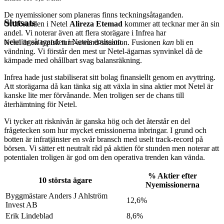
De nyemissioner som planeras finns teckningsåtaganden.
Slutsats
Ordföranden i Netel
Alireza Etemad
kommer att tecknar mer än sin
andel. Vi noterar även att flera storägare i Infrea har
teckningsåtaganden i Netels emission.
Netel är en typisk turn-around-situation. Fusionen
kan
bli en
vändning. Vi förstår den mest ur Netel-ägarnas synvinkel då de
kämpade med ohållbart svag balansräkning.
Infrea hade just stabiliserat sitt bolag finansiellt genom en avyttring.
Att storägarna då kan tänka sig att växla in sina aktier mot Netel är
kanske lite mer förvånande. Men troligen ser de chans till
återhämtning för Netel.
Vi tycker att risknivån är ganska hög och det återstår en del
frågetecken som hur mycket emissionerna inbringar. I grund och
botten är infratjänster en svår bransch med uselt track-record på
börsen. Vi sätter ett neutralt råd på aktien för stunden men noterar att
potentialen troligen är god om den operativa trenden kan vända.
% Aktier efter
10 största ägare
Nyemissionerna
Byggmästare Anders J Ahlström
12,6%
Invest AB
Erik Lindeblad
8,6%