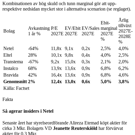
Kombinationen av hög skuld och tunn marginal gör att upp-
respektive nedsidan mycket stor i alternativa scenarion (se reglaget).
Årlig
Ebit-
tillväxt
Avkastning
P/E
EV/Ebit
EV/Sales
marginal
Bolag
2027E-
1 år %
2027E
2027E
2027E
2027E
2028E
%
%
Netel
-64%
11,8x
9,1x
0,2x
2,5%
4,0%
Eltel
28%
10,1x
9,8x
0,4x
4,0%
2,5%
Transtema
-67%
9,2x
15,0x
0,3x
2,1%
2,0%
Instalco
68%
13,9x
13,6x
0,9x
6,8%
6,2%
Bravida
42%
16,4x
13,6x
0,9x
6,8%
4,6%
Genomsnitt
2%
12,4x
13,0x
0,6x
5,0%
3,8%
Källa: Factset
Fakta
Så agerar insiders i Netel
Senaste året har styrelseordförande Alireza Etemad köpt aktier för
cirka 3 Mkr. Bolagets VD
Jeanette Reuterskiöld
har förvärvat
aktier för 0,3 Mkr.