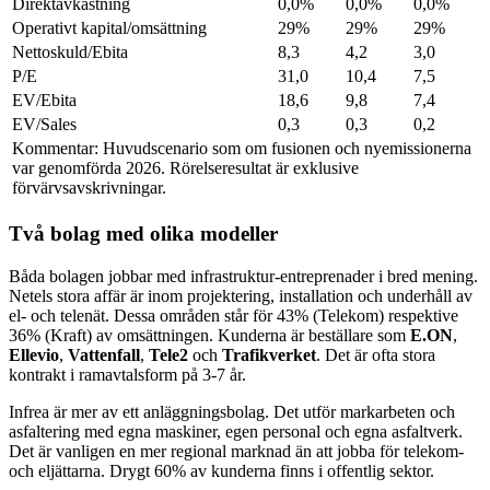
Direktavkastning
0,0%
0,0%
0,0%
Operativt kapital/omsättning
29%
29%
29%
Nettoskuld/Ebita
8,3
4,2
3,0
P/E
31,0
10,4
7,5
EV/Ebita
18,6
9,8
7,4
EV/Sales
0,3
0,3
0,2
Kommentar: Huvudscenario som om fusionen och nyemissionerna
var genomförda 2026. Rörelseresultat är exklusive
förvärvsavskrivningar.
Två bolag med olika modeller
Båda bolagen jobbar med infrastruktur-entreprenader i bred mening.
Netels stora affär är inom projektering, installation och underhåll av
el- och telenät. Dessa områden står för 43% (Telekom) respektive
36% (Kraft) av omsättningen. Kunderna är beställare som
E.ON
,
Ellevio
,
Vattenfall
,
Tele2
och
Trafikverket
. Det är ofta stora
kontrakt i ramavtalsform på 3-7 år.
Infrea är mer av ett anläggningsbolag. Det utför markarbeten och
asfaltering med egna maskiner, egen personal och egna asfaltverk.
Det är vanligen en mer regional marknad än att jobba för telekom-
och eljättarna. Drygt 60% av kunderna finns i offentlig sektor.