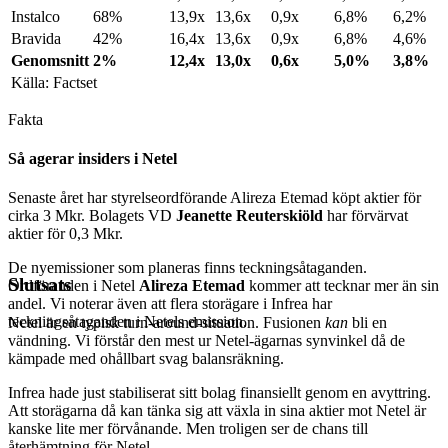
Instalco
68%
13,9x
13,6x
0,9x
6,8%
6,2%
Bravida
42%
16,4x
13,6x
0,9x
6,8%
4,6%
Genomsnitt
2%
12,4x
13,0x
0,6x
5,0%
3,8%
Källa: Factset
Fakta
Så agerar insiders i Netel
Senaste året har styrelseordförande Alireza Etemad köpt aktier för
cirka 3 Mkr. Bolagets VD
Jeanette Reuterskiöld
har förvärvat
aktier för 0,3 Mkr.
De nyemissioner som planeras finns teckningsåtaganden.
Slutsats
Ordföranden i Netel
Alireza Etemad
kommer att tecknar mer än sin
andel. Vi noterar även att flera storägare i Infrea har
teckningsåtaganden i Netels emission.
Netel är en typisk turn-around-situation. Fusionen
kan
bli en
vändning. Vi förstår den mest ur Netel-ägarnas synvinkel då de
kämpade med ohållbart svag balansräkning.
Infrea hade just stabiliserat sitt bolag finansiellt genom en avyttring.
Att storägarna då kan tänka sig att växla in sina aktier mot Netel är
kanske lite mer förvånande. Men troligen ser de chans till
återhämtning för Netel.