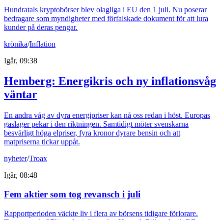
Hundratals kryptobörser blev olagliga i EU den 1 juli. Nu poserar
bedragare som myndigheter med förfalskade dokument för att lura
kunder på deras pengar.
krönika
/
Inflation
Igår, 09:38
Hemberg: Energikris och ny inflationsvåg
väntar
En andra våg av dyra energipriser kan nå oss redan i höst. Europas
gaslager pekar i den riktningen. Samtidigt möter svenskarna
besvärligt höga elpriser, fyra kronor dyrare bensin och att
matpriserna tickar uppåt.
nyheter
/
Troax
Igår, 08:48
Fem aktier som tog revansch i juli
Rapportperioden väckte liv i flera av börsens tidigare förlorare.