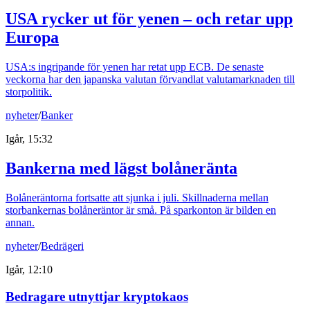
USA rycker ut för yenen – och retar upp
Europa
USA:s ingripande för yenen har retat upp ECB. De senaste
veckorna har den japanska valutan förvandlat valutamarknaden till
storpolitik.
nyheter
/
Banker
Igår, 15:32
Bankerna med lägst bolåneränta
Bolåneräntorna fortsatte att sjunka i juli. Skillnaderna mellan
storbankernas bolåneräntor är små. På sparkonton är bilden en
annan.
nyheter
/
Bedrägeri
Igår, 12:10
Bedragare utnyttjar kryptokaos