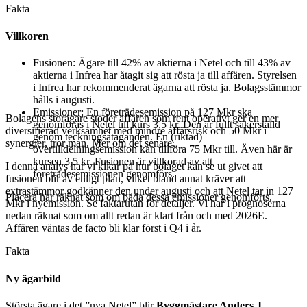
Fakta
Villkoren
Fusionen: Ägare till 42% av aktierna i Netel och till 43% av
aktierna i Infrea har åtagit sig att rösta ja till affären. Styrelsen
i Infrea har rekommenderat ägarna att rösta ja. Bolagsstämmor
hålls i augusti.
Emissioner: En företrädesemission på 127 Mkr ska
Bolagens storägare stöder affären som rent operativt ger en mer
genomföras i Netel till kurs 3,5 kr. Den är fullt säkerställd
diversifierad verksamhet med mindre affärsrisk och 50 Mkr i
genom teckningsåtaganden. En (riktad)
synergier, tror man. Mer om det senare.
övertilldelningsemission kan tillföra 75 Mkr till. Även här är
kursen 3,5 kr. Fusionen är villkorad av att
I denna analys har vi kikar på hur bolaget kan se ut givet att
företrädesemissionen genomförs.
fusionen blir av enligt plan, vilket bland annat kräver att
extrastämmor godkänner den under augusti och att Netel tar in 127
Placera har räknat som om båda dessa emissioner genomförts.
Mkr i nyemission. Se faktarutan för detaljer. Vi har i prognoserna
nedan räknat som om allt redan är klart från och med 2026E.
Affären väntas de facto bli klar först i Q4 i år.
Fakta
Ny ägarbild
Största ägare i det ”nya Netel” blir
Byggmästare Anders J