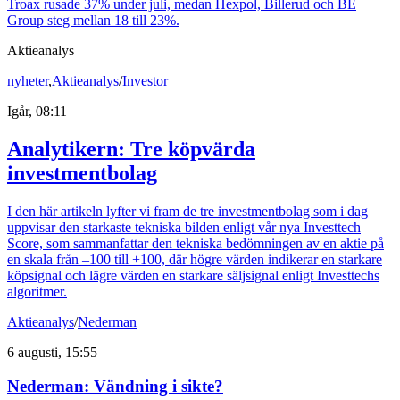
Troax rusade 37% under juli, medan Hexpol, Billerud och BE
Group steg mellan 18 till 23%.
Aktieanalys
nyheter
,
Aktieanalys
/
Investor
Igår, 08:11
Analytikern: Tre köpvärda
investmentbolag
I den här artikeln lyfter vi fram de tre investmentbolag som i dag
uppvisar den starkaste tekniska bilden enligt vår nya Investtech
Score, som sammanfattar den tekniska bedömningen av en aktie på
en skala från –100 till +100, där högre värden indikerar en starkare
köpsignal och lägre värden en starkare säljsignal enligt Investtechs
algoritmer.
Aktieanalys
/
Nederman
6 augusti, 15:55
Nederman: Vändning i sikte?