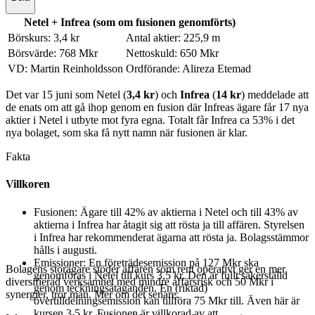
Netel + Infrea (som om fusionen genomförts)
Börskurs: 3,4 kr
Antal aktier: 225,9 m
Börsvärde: 768 Mkr
Nettoskuld: 650 Mkr
VD: Martin Reinholdsson
Ordförande: Alireza Etemad
Det var 15 juni som Netel (
3,4 kr
) och
Infrea
(
14 kr
) meddelade att
de enats om att gå ihop genom en fusion där Infreas ägare får 17 nya
aktier i Netel i utbyte mot fyra egna. Totalt får Infrea ca 53% i det
nya bolaget, som ska få nytt namn när fusionen är klar.
Fakta
Villkoren
Fusionen: Ägare till 42% av aktierna i Netel och till 43% av
aktierna i Infrea har åtagit sig att rösta ja till affären. Styrelsen
i Infrea har rekommenderat ägarna att rösta ja. Bolagsstämmor
hålls i augusti.
Emissioner: En företrädesemission på 127 Mkr ska
Bolagens storägare stöder affären som rent operativt ger en mer
genomföras i Netel till kurs 3,5 kr. Den är fullt säkerställd
diversifierad verksamhet med mindre affärsrisk och 50 Mkr i
genom teckningsåtaganden. En (riktad)
synergier, tror man. Mer om det senare.
övertilldelningsemission kan tillföra 75 Mkr till. Även här är
kursen 3,5 kr. Fusionen är villkorad av att