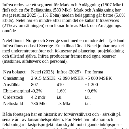
Infrea redovisar ett segment för Mark och Anläggning (1507 Mkr i
fjol) och ett för Beläggning (583 Mkr). Mark och Anläggning har
svagt resultat 2025 (1,1% Ebita) medan beläggning går bättre (5,8%
Ebita). Netel har en mindre affär inom det de kallar Infraservices
(21% av omsättningen) som liknar Infreas Mark och Anläggnings-
område.
Netel finns i Norge och Sverige samt med en mindre del i Tyskland.
Infrea finns endast i Sverige. En skillnad är att Netel jobbar mycket
med underentreprenörer och fokuserar på planering, projektledning
och tillstånd själva. Infrea producerar främst med egna resurser
(maskiner, alfaltsverk och personal).
Nya bolaget:
Netel (2025)
Infrea (2025)
Pro forma
Omsättning
2 915 MSEK
~2 090 MSEK
~5 000 MSEK
Anställda
807
410
~1 200
Ebita-marginal
-0,2%
1,6%
~0,6%
Orderstock
4,2 mdr
i.u.
i.u.
Nettoskuld
786 Mkr
-3 Mkr
i.u.
Båda företagen har en historik av förvärvstillväxt och - särskilt på
senare år - av lönsamhetsproblem. För Netel har inflation och
felräkningar i fastprisprojekt utan skydd mot stigande inköpspriser