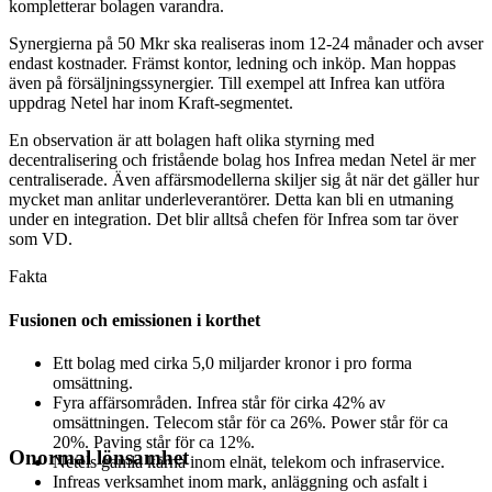
kompletterar bolagen varandra.
Synergierna på 50 Mkr ska realiseras inom 12-24 månader och avser
endast kostnader. Främst kontor, ledning och inköp. Man hoppas
även på försäljningssynergier. Till exempel att Infrea kan utföra
uppdrag Netel har inom Kraft-segmentet.
En observation är att bolagen haft olika styrning med
decentralisering och fristående bolag hos Infrea medan Netel är mer
centraliserade. Även affärsmodellerna skiljer sig åt när det gäller hur
mycket man anlitar underleverantörer. Detta kan bli en utmaning
under en integration. Det blir alltså chefen för Infrea som tar över
som VD.
Fakta
Fusionen och emissionen i korthet
Ett bolag med cirka 5,0 miljarder kronor i pro forma
omsättning.
Fyra affärsområden. Infrea står för cirka 42% av
omsättningen. Telecom står för ca 26%. Power står för ca
20%. Paving står för ca 12%.
Onormal lönsamhet
Netels gamla kärna inom elnät, telekom och infraservice.
Infreas verksamhet inom mark, anläggning och asfalt i