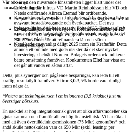
Vår bild är att den nuvarande lönsamheten ligger klart under det
Sverige.
normala för bolaget.
En ledning där Infreas VD Martin Reinholdsson blir VD och
Netels ordförande Alireza Etemad blir ordförande.
Konjunkturen är svag för markarbeten då byggsektorn lider
En plan om cirka 50 Mkr i årliga kostnadssynergier inom 1 till
av svagt bostadsbyggande och överkapacitet. Det nya
2 år.
bolagets ”Infra-del” hade negativ Ebita 2025. Detta är alltså
En kapitalåtgärd där Netel gör en företrädesemission på 127
mer än 40% av bolaget. Bättre byggkonjunktur bör lyfta det
Mkr och kan ta in ytterligare upp till 75 Mkr. Pengarna ska
segmentet på sikt.
främst användas för att refinansiera lån och stärka
Netel hade ett ovanligt dåligt 2025 inom sin Kraftaffär. Detta
balansräkningen.
är ändå ett område med goda utsikter då det sker mycket
investeringar i elnät i Norden. Bolagets orderstock indikerar
bättre omsättning framöver. Konkurrenten
Eltel
har visat att
det går att vända en sådan affär.
Detta, plus synergier och pågående besparingar, kan leda till ett
kraftigt resultatlyft framöver. Vi tror 3,0-3,5% borde vara rimligt
inom några år.
*Notera att teckningskursen i emissionerna (3,5 kr/aktie) just nu
överstiger börskurs.
En nackdel är hög integrationsrisk givet att olika affärsmodeller ska
gjutas samman och framför allt en hög finansiell risk. Vi har räknat
med att även övertilldelningsemissionen (75 Mkr) genomförs* och
ändå skulle nettoskulden vara ca 650 Mkr (exkl. leasing) per