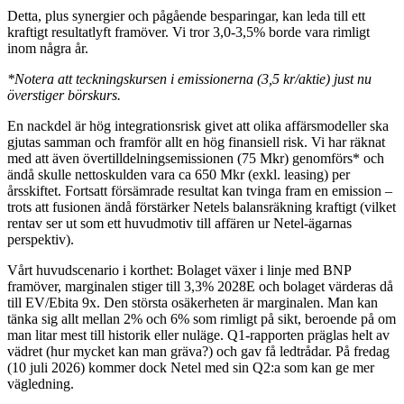
Detta, plus synergier och pågående besparingar, kan leda till ett
kraftigt resultatlyft framöver. Vi tror 3,0-3,5% borde vara rimligt
inom några år.
*Notera att teckningskursen i emissionerna (3,5 kr/aktie) just nu
överstiger börskurs.
En nackdel är hög integrationsrisk givet att olika affärsmodeller ska
gjutas samman och framför allt en hög finansiell risk. Vi har räknat
med att även övertilldelningsemissionen (75 Mkr) genomförs* och
ändå skulle nettoskulden vara ca 650 Mkr (exkl. leasing) per
årsskiftet. Fortsatt försämrade resultat kan tvinga fram en emission –
trots att fusionen ändå förstärker Netels balansräkning kraftigt (vilket
rentav ser ut som ett huvudmotiv till affären ur Netel-ägarnas
perspektiv).
Vårt huvudscenario i korthet: Bolaget växer i linje med BNP
framöver, marginalen stiger till 3,3% 2028E och bolaget värderas då
till EV/Ebita 9x. Den största osäkerheten är marginalen. Man kan
tänka sig allt mellan 2% och 6% som rimligt på sikt, beroende på om
man litar mest till historik eller nuläge. Q1-rapporten präglas helt av
vädret (hur mycket kan man gräva?) och gav få ledtrådar. På fredag
(10 juli 2026) kommer dock Netel med sin Q2:a som kan ge mer
vägledning.