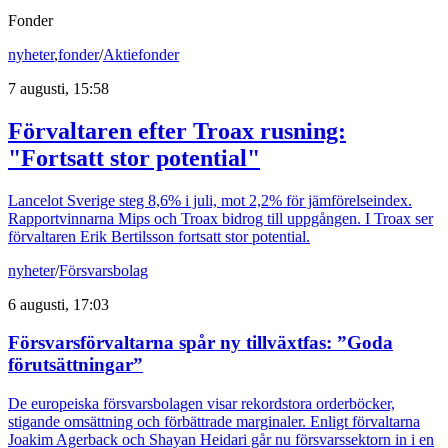
Fonder
nyheter
,
fonder
/
Aktiefonder
7 augusti, 15:58
Förvaltaren efter Troax rusning:
"Fortsatt stor potential"
Lancelot Sverige steg 8,6% i juli, mot 2,2% för jämförelseindex.
Rapportvinnarna Mips och Troax bidrog till uppgången. I Troax ser
förvaltaren Erik Bertilsson fortsatt stor potential.
nyheter
/
Försvarsbolag
6 augusti, 17:03
Försvarsförvaltarna spår ny tillväxtfas: ”Goda
förutsättningar”
De europeiska försvarsbolagen visar rekordstora orderböcker,
stigande omsättning och förbättrade marginaler. Enligt förvaltarna
Joakim Agerback och Shayan Heidari går nu försvarssektorn in i en