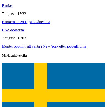
Banker
7 augusti, 15:32
Bankerna med lägst bolåneränta
USA-börserna
7 augusti, 15:03
Munter öppning att vänta i New York efter jobbsiffrorna
Marknadsöversikt