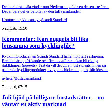
Det har blåst snåla vindar runt Nederman på börsen de senaste åren.
Det är bara delvis befogat av den tuffa marknaden.
Kommentar
,
Aktieanalys
/
Scandi Standard
5 augusti, 15:50
Kommentar: Kan nuggets bli lika
lönsamma som kycklingfilé?
Kycklingproducenten Scandi Standard håller hög fart i affärerna.
Bredden är uppfriskande och flera av affärerna kan bli riktiga
guldklimpar (nuggets). Fast då vill det till att just storsatsningen på
panerade kycklingprodukter, av typen chicken nuggets, blir lönsam.
nyheter
/
Bostadsmarknad
7 augusti, 07:15
Juli bjöd på billigare bostadsrätter – nu
väntar en aktiv marknad