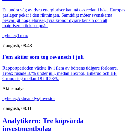
En andra våg av dyra energipriser kan nå oss redan i höst. Europas
gaslager pekar i den riktningen. Samtidigt möter svenskarna
besvärligt höga elpriser, fyra kronor dyrare bensin och att
matpriserna tickar uppåt.
nyheter
/
Troax
7 augusti, 08:48
Fem aktier som tog revansch i juli
Rapportperioden väckte liv i flera av börsens tidigare förlorare.
Troax rusade 37% under juli, medan Hexpol, Billerud och BE
Group steg mellan 18 till 23%.
Aktieanalys
nyheter
,
Aktieanalys
/
Investor
7 augusti, 08:11
Analytikern: Tre köpvärda
investmentbolag