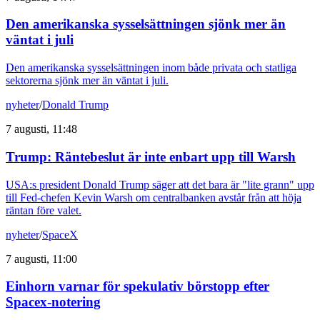
Den amerikanska sysselsättningen sjönk mer än
väntat i juli
Den amerikanska sysselsättningen inom både privata och statliga
sektorerna sjönk mer än väntat i juli.
nyheter
/
Donald Trump
7 augusti, 11:48
Trump: Räntebeslut är inte enbart upp till Warsh
USA:s president Donald Trump säger att det bara är "lite grann" upp
till Fed-chefen Kevin Warsh om centralbanken avstår från att höja
räntan före valet.
nyheter
/
SpaceX
7 augusti, 11:00
Einhorn varnar för spekulativ börstopp efter
Spacex-notering