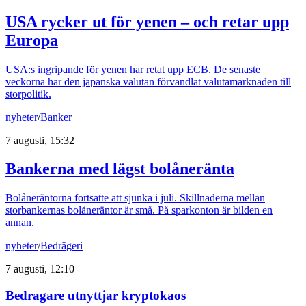
USA rycker ut för yenen – och retar upp
Europa
USA:s ingripande för yenen har retat upp ECB. De senaste
veckorna har den japanska valutan förvandlat valutamarknaden till
storpolitik.
nyheter
/
Banker
7 augusti, 15:32
Bankerna med lägst bolåneränta
Bolåneräntorna fortsatte att sjunka i juli. Skillnaderna mellan
storbankernas bolåneräntor är små. På sparkonton är bilden en
annan.
nyheter
/
Bedrägeri
7 augusti, 12:10
Bedragare utnyttjar kryptokaos