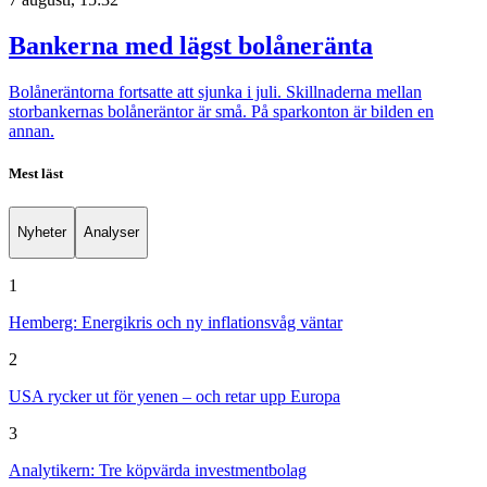
Bankerna med lägst bolåneränta
Bolåneräntorna fortsatte att sjunka i juli. Skillnaderna mellan
storbankernas bolåneräntor är små. På sparkonton är bilden en
annan.
Mest läst
Nyheter
Analyser
1
Hemberg: Energikris och ny inflationsvåg väntar
2
USA rycker ut för yenen – och retar upp Europa
3
Analytikern: Tre köpvärda investmentbolag