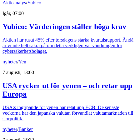
Aktieanalys
/
Yubico
Igår, 07:00
Yubico: Värderingen ställer höga krav
Aktien har rusat 45% efter torsdagens starka kvartalsrapport. Ändå
är vi inte helt säkra på om detta verkligen var vändningen för
cybersäkerhetsbolaget.
nyheter
/
Yen
7 augusti, 13:00
USA rycker ut för yenen – och retar upp
Europa
USA:s ingripande för yenen har retat upp ECB. De senaste
veckorna har den japanska valutan förvandlat valutamarknaden till
storpolitik.
nyheter
/
Banker
7 augusti, 15:32