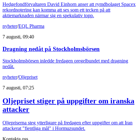
Hedgefondförvaltaren David Einhorn anser att rymdbolaget Spacex
rekordnotering kan komma att ses som ett tecken på att
aktiemarknaden närmar sig en spekulativ topp.
nyheter
/
EQL Pharma
7 augusti, 09:40
Dragning nedåt på Stockholmsbörsen
Stockholmsbörsen inledde fredagen oregelbundet med dragning
nedåt.
nyheter
/
Oljepriset
7 augusti, 07:25
Oljepriset stiger på uppgifter om iranska
attacker
Oljepriserna steg ytterligare på fredagen efter uppgifter om att Iran
attackerat "fientliga mål" i Hormuzsundet.
Kontakta oss