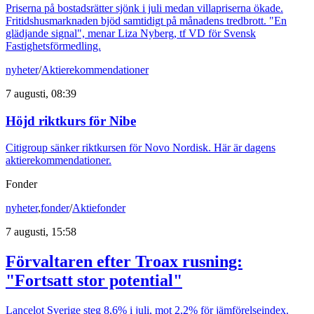
Priserna på bostadsrätter sjönk i juli medan villapriserna ökade.
Fritidshusmarknaden bjöd samtidigt på månadens tredbrott. "En
glädjande signal", menar Liza Nyberg, tf VD för Svensk
Fastighetsförmedling.
nyheter
/
Aktierekommendationer
7 augusti, 08:39
Höjd riktkurs för Nibe
Citigroup sänker riktkursen för Novo Nordisk. Här är dagens
aktierekommendationer.
Fonder
nyheter
,
fonder
/
Aktiefonder
7 augusti, 15:58
Förvaltaren efter Troax rusning:
"Fortsatt stor potential"
Lancelot Sverige steg 8,6% i juli, mot 2,2% för jämförelseindex.