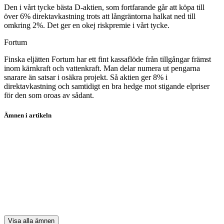
Den i vårt tycke bästa D-aktien, som fortfarande går att köpa till
över 6% direktavkastning trots att långräntorna halkat ned till
omkring 2%. Det ger en okej riskpremie i vårt tycke.
Fortum
Finska eljätten Fortum har ett fint kassaflöde från tillgångar främst
inom kärnkraft och vattenkraft. Man delar numera ut pengarna
snarare än satsar i osäkra projekt. Så aktien ger 8% i
direktavkastning och samtidigt en bra hedge mot stigande elpriser
för den som oroas av sådant.
Ämnen i artikeln
aktieanalys
aktier
aktieutdelning
Bredband2
Betsson
Visa alla ämnen