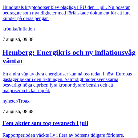
Hundratals kryptobörser blev olagliga i EU den 1 juli. Nu poserar
bedragare som myndigheter med förfalskade dokument för att lura
kunder på deras pengar.
krönika
/
Inflation
7 augusti, 09:38
Hemberg: Energikris och ny inflationsvåg
väntar
En andra våg av dyra energipriser kan nå oss redan i höst. Europas
gaslager pekar i den riktningen. Samtidigt möter svenskarna
besvärligt höga elpriser, fyra kronor dyrare bensin och att
matpriserna tickar uppåt.
nyheter
/
Troax
7 augusti, 08:48
Fem aktier som tog revansch i juli
Rapportperioden väckte liv i flera av börsens tidigare förlorare.