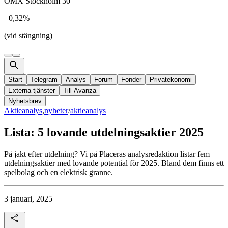
OMX Stockholm 30
−0,32%
(vid stängning)
Start
Telegram
Analys
Forum
Fonder
Privatekonomi
Externa tjänster
Till Avanza
Nyhetsbrev
Aktieanalys
,
nyheter
/
aktieanalys
Lista: 5 lovande utdelningsaktier 2025
På jakt efter utdelning? Vi på Placeras analysredaktion listar fem
utdelningsaktier med lovande potential för 2025. Bland dem finns ett
spelbolag och en elektrisk granne.
3 januari, 2025