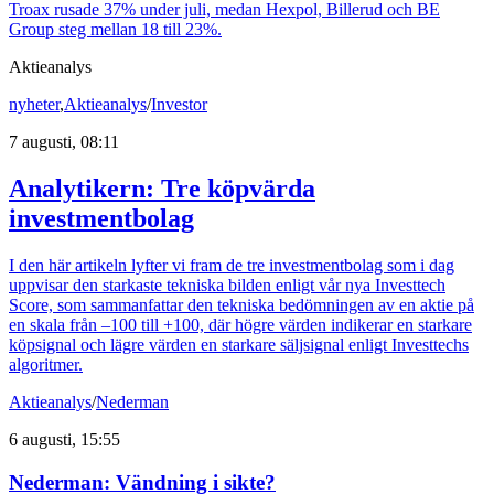
Troax rusade 37% under juli, medan Hexpol, Billerud och BE
Group steg mellan 18 till 23%.
Aktieanalys
nyheter
,
Aktieanalys
/
Investor
7 augusti, 08:11
Analytikern: Tre köpvärda
investmentbolag
I den här artikeln lyfter vi fram de tre investmentbolag som i dag
uppvisar den starkaste tekniska bilden enligt vår nya Investtech
Score, som sammanfattar den tekniska bedömningen av en aktie på
en skala från –100 till +100, där högre värden indikerar en starkare
köpsignal och lägre värden en starkare säljsignal enligt Investtechs
algoritmer.
Aktieanalys
/
Nederman
6 augusti, 15:55
Nederman: Vändning i sikte?