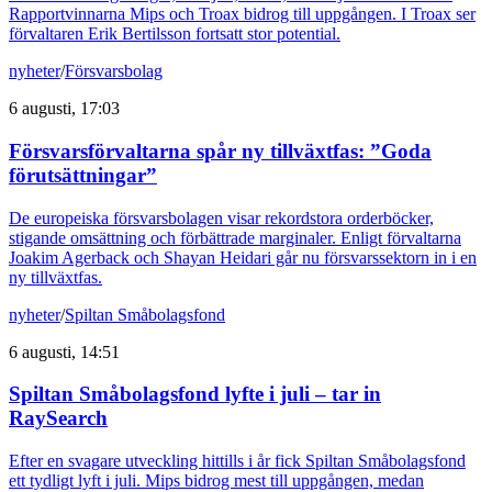
Rapportvinnarna Mips och Troax bidrog till uppgången. I Troax ser
förvaltaren Erik Bertilsson fortsatt stor potential.
nyheter
/
Försvarsbolag
6 augusti, 17:03
Försvarsförvaltarna spår ny tillväxtfas: ”Goda
förutsättningar”
De europeiska försvarsbolagen visar rekordstora orderböcker,
stigande omsättning och förbättrade marginaler. Enligt förvaltarna
Joakim Agerback och Shayan Heidari går nu försvarssektorn in i en
ny tillväxtfas.
nyheter
/
Spiltan Småbolagsfond
6 augusti, 14:51
Spiltan Småbolagsfond lyfte i juli – tar in
RaySearch
Efter en svagare utveckling hittills i år fick Spiltan Småbolagsfond
ett tydligt lyft i juli. Mips bidrog mest till uppgången, medan