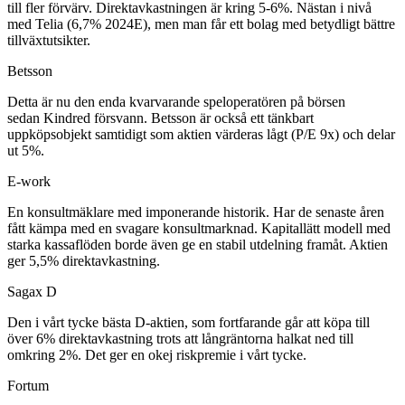
till fler förvärv. Direktavkastningen är kring 5-6%. Nästan i nivå
med Telia (6,7% 2024E), men man får ett bolag med betydligt bättre
tillväxtutsikter.
Betsson
Detta är nu den enda kvarvarande speloperatören på börsen
sedan Kindred försvann. Betsson är också ett tänkbart
uppköpsobjekt samtidigt som aktien värderas lågt (P/E 9x) och delar
ut 5%.
E-work
En konsultmäklare med imponerande historik. Har de senaste åren
fått kämpa med en svagare konsultmarknad. Kapitallätt modell med
starka kassaflöden borde även ge en stabil utdelning framåt. Aktien
ger 5,5% direktavkastning.
Sagax D
Den i vårt tycke bästa D-aktien, som fortfarande går att köpa till
över 6% direktavkastning trots att långräntorna halkat ned till
omkring 2%. Det ger en okej riskpremie i vårt tycke.
Fortum