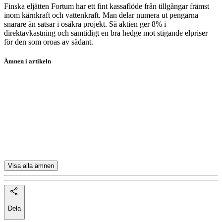
Finska eljätten Fortum har ett fint kassaflöde från tillgångar främst
inom kärnkraft och vattenkraft. Man delar numera ut pengarna
snarare än satsar i osäkra projekt. Så aktien ger 8% i
direktavkastning och samtidigt en bra hedge mot stigande elpriser
för den som oroas av sådant.
Ämnen i artikeln
aktieanalys
aktier
aktieutdelning
Bredband2
Betsson
Visa alla ämnen
Dela