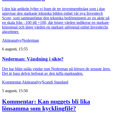
I den här artikeln lyfter vi fram de tre investmentbolag som i dag
uppvisar den starkaste tekniska bilden enligt vår nya Investtech
Score, som sammanfattar den tekniska bedömningen av en aktie på
en skala från –100 till +100, där högre värden indikerar en starkare
köpsignal och lägre värden en starkare säljsignal enligt Investtechs
algoritmer.
Aktieanalys
/
Nederman
6 augusti, 15:55
Nederman: Vändning i sikte?
Det har blåst snåla vindar runt Nederman på börsen de senaste åren.
Det är bara delvis befogat av den tuffa marknaden.
Kommentar
,
Aktieanalys
/
Scandi Standard
5 augusti, 15:50
Kommentar: Kan nuggets bli lika
lönsamma som kycklingfilé?