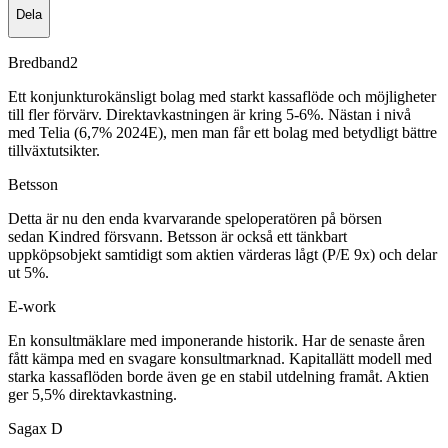
Dela
Bredband2
Ett konjunkturokänsligt bolag med starkt kassaflöde och möjligheter
till fler förvärv. Direktavkastningen är kring 5-6%. Nästan i nivå
med Telia (6,7% 2024E), men man får ett bolag med betydligt bättre
tillväxtutsikter.
Betsson
Detta är nu den enda kvarvarande speloperatören på börsen
sedan Kindred försvann. Betsson är också ett tänkbart
uppköpsobjekt samtidigt som aktien värderas lågt (P/E 9x) och delar
ut 5%.
E-work
En konsultmäklare med imponerande historik. Har de senaste åren
fått kämpa med en svagare konsultmarknad. Kapitallätt modell med
starka kassaflöden borde även ge en stabil utdelning framåt. Aktien
ger 5,5% direktavkastning.
Sagax D