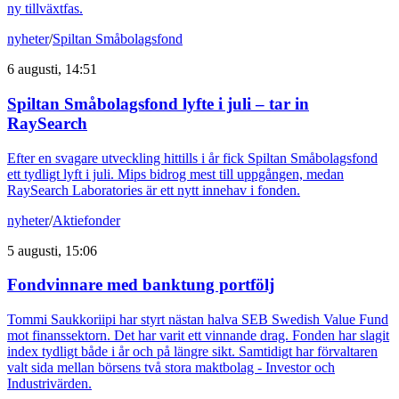
ny tillväxtfas.
nyheter
/
Spiltan Småbolagsfond
6 augusti, 14:51
Spiltan Småbolagsfond lyfte i juli – tar in
RaySearch
Efter en svagare utveckling hittills i år fick Spiltan Småbolagsfond
ett tydligt lyft i juli. Mips bidrog mest till uppgången, medan
RaySearch Laboratories är ett nytt innehav i fonden.
nyheter
/
Aktiefonder
5 augusti, 15:06
Fondvinnare med banktung portfölj
Tommi Saukkoriipi har styrt nästan halva SEB Swedish Value Fund
mot finanssektorn. Det har varit ett vinnande drag. Fonden har slagit
index tydligt både i år och på längre sikt. Samtidigt har förvaltaren
valt sida mellan börsens två stora maktbolag - Investor och
Industrivärden.