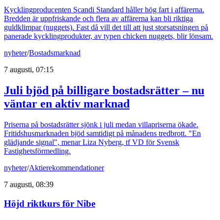
Kycklingproducenten Scandi Standard håller hög fart i affärerna.
Bredden är uppfriskande och flera av affärerna kan bli riktiga
guldklimpar (nuggets). Fast då vill det till att just storsatsningen på
panerade kycklingprodukter, av typen chicken nuggets, blir lönsam.
nyheter
/
Bostadsmarknad
7 augusti, 07:15
Juli bjöd på billigare bostadsrätter – nu
väntar en aktiv marknad
Priserna på bostadsrätter sjönk i juli medan villapriserna ökade.
Fritidshusmarknaden bjöd samtidigt på månadens tredbrott. "En
glädjande signal", menar Liza Nyberg, tf VD för Svensk
Fastighetsförmedling.
nyheter
/
Aktierekommendationer
7 augusti, 08:39
Höjd riktkurs för Nibe