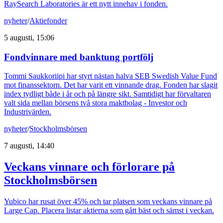
RaySearch Laboratories är ett nytt innehav i fonden.
nyheter
/
Aktiefonder
5 augusti, 15:06
Fondvinnare med banktung portfölj
Tommi Saukkoriipi har styrt nästan halva SEB Swedish Value Fund
mot finanssektorn. Det har varit ett vinnande drag. Fonden har slagit
index tydligt både i år och på längre sikt. Samtidigt har förvaltaren
valt sida mellan börsens två stora maktbolag - Investor och
Industrivärden.
nyheter
/
Stockholmsbörsen
7 augusti, 14:40
Veckans vinnare och förlorare på
Stockholmsbörsen
Yubico har rusat över 45% och tar platsen som veckans vinnare på
Large Cap. Placera listar aktierna som gått bäst och sämst i veckan.