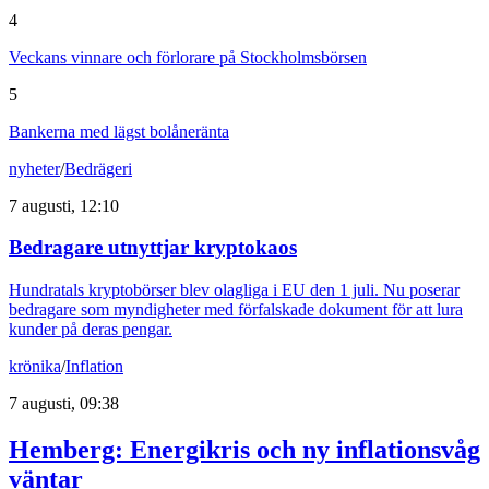
4
Veckans vinnare och förlorare på Stockholmsbörsen
5
Bankerna med lägst bolåneränta
nyheter
/
Bedrägeri
7 augusti, 12:10
Bedragare utnyttjar kryptokaos
Hundratals kryptobörser blev olagliga i EU den 1 juli. Nu poserar
bedragare som myndigheter med förfalskade dokument för att lura
kunder på deras pengar.
krönika
/
Inflation
7 augusti, 09:38
Hemberg: Energikris och ny inflationsvåg
väntar