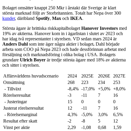
Bolaget omsätter knappt 250 Mkr i årstakt där Sverige är klart
största marknad följt av Storbritannien. Totalt har Nepa över 300
kunder
, däribland
Spotify
,
Max
och
IKEA
.
Största ägare är brittiska riskkapitalbolaget
Hanover Investors
med
19% av aktierna. Hanover kom in i ägarlistan i slutet av 2023 och
har idag två representanter i styrelsen. VD sedan mars 2024 är
Anders Dahl
som inte äger några aktier i bolaget
.
Dahl började
arbeta som COO på Nepa 2023 och hade dessförinnan arbetat med
försäljning och marknadsföring i olika bolag i USA. Bolagets
grundare
Ulrich Boyer
är tredje största ägare med 18% av aktierna
och sitter i styrelsen.
Affärsvärldens huvudscenario
2024
2025E
2026E
2027E
Omsättning
268
223
234
253
- Tillväxt
-8,4%
-17,0%
+5,0%
+8,0%
Rörelseresultat
-3
-11
7
16
- Justeringar
15
0
0
0
Justerat rörelseresultat
12
-11
7
16
- Rörelsemarginal
4,3%
-5,0%
3,0%
6,5%
Resultat efter skatt
-2
-8
5
12
Vinst per aktie
2,29
-1,08
0,68
1,59