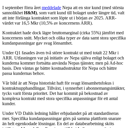
I september förra året
meddelade
Nepa att en stor kund (med största
sannolikhet
H&M)
, som varit kund till bolaget under längre tid, valt
att inte förlänga kontraktet som löpte ut i början av 2025. ARR-
värdet var 16,5 Mkr (10,5% av koncernens ARR).
Kontraktet hade dock lägre bruttomarginal (cirka 55%) jämfört med
koncernens snitt. Mycket och olika typer av data samt stora specifika
kundanpassningar gav svag lönsamhet.
Under Q1 fasades även två större kontrakt ut med totalt 22 Mkr i
ARR. Utfasningen var på initiativ av Nepa själva enligt bolaget och
kunderna kommer fortsätta använda Nepas tjänster, men på Ad-hoc
basis. Den väntas ge bättre kostnadsstruktur för Nepa och bättre
passa kundernas behov.
Vår bild är att Nepa historiskt haft för svagt lönsamhetsfokus i
kontraktsupphandlingar. Tillväxt, i synnerhet i abonnemangsintäkter,
tycks varit första prioritet. Det har kommit på bekostnad av
komplexa kontrakt med stora specifika anpassningar för ett antal
kunder.
Under VD Dahls ledning håller erbjudandet på att standardiseras
mer. Specifika kundanpassningar görs på samma plattform snarare
än helt egenkodade lösningar. En del av databearbetning sköts