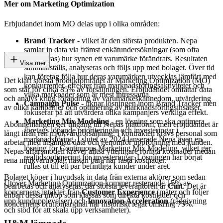
Mer om Marketing Optimization
Erbjudandet inom MO delas upp i olika områden:
Brand Tracker
- vilket är den största produkten. Nepa
samlar in data via främst enkätundersökningar (som ofta
outsourcas) hur synen ett varumärke förändrats. Resultaten
Visa mer
sammanställs, analyseras och följs upp med bolaget. Över tid
kan företag följa hur deras varumärken utvecklas jämfört med
Det klart största produktområdet är Marketing Optimization (MO)
konkurrenter, effekter från marknadsföringsaktiviteter och
som står för cirka 85% av försäljningen. Erbjudandet omfattar data
vilka marknader som är mest intressanta.
och analys kring förändring av varumärkeskännedom, utvärdering
Campaign Pulse -
liknar lösningen inom Brand Tracker men
av olika kampanjer och optimering av marknadsföringsinsatser.
fokuserar på att utvärdera olika kampanjers verkliga effekt.
Marketing Mix Modeling
- en lösning som ska optimera
Abonnemangen ger tillgång till Nepas plattform, men erbjudandet är
företags löpande prioriteringar och investeringar i
långt ifrån ren mjukvaruförsäljning. I kontrakten krävs personal som
marknadsföring. I slutet av 2024 lanserade Nepa även en
arbetar med insamlad data och genomför uppföljning med kunden.
lösning för Continuous Marketing Mix Modeling, vilket ger
Nepas affärsmodell kräver alltså ytterligare rörliga kostnader medan
realtidsoptimering för investeringar. Lösningen har börjat
rena mjukvarubolag nästan bara har fasta kostnader.
rullas ut till ett par befintliga kunder under året.
Bolaget köper i huvudsak in data från externa aktörer som sedan
Utöver Marketing Optimization kommer resterande 15% av
bearbetas och analyseras, där största leverantören är
Cint
. Det är
koncernens intäkter från
Customer Experience
(mäter och följer
enbart dessa inköp som klassas som direkta kostnader och
upp kundupplevelser) och
Innovation Acceleration
(rådgivning
koncernens bruttomarginal har historiskt legat omkring 75%.
och stöd för att skala upp verksamheter).