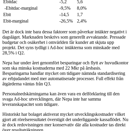
Ebitdac
-5,2
5,6
-Ebitdac-marginal
-9,5%
8,0%
Ebit
-14,5
1,7
Ebit-marginal
-26,5%
2,4%
Det är dock inte bara dessa faktorer som påverkar intäkter negativt i
dagsläget. Marknaden beskrivs som generellt avvaktande. Pressade
budgetar och osäkerhet i omvärlden får kunder att skjuta upp
projekt. Det syns tydligt i Ad-hoc intäkterna som minskade med
28,5% i Q2.
Nepa har under året genomfört besparingar och flytt av huvudkontor
som ska minska kostnaderna med 22 Mkr på årsbasis.
Besparingarna handlar mycket om tidigare nämnda standardisering
av erbjudandet med mer automatiserade processer. Full effekt från
åtgärderna väntas från Q3.
Personalnedskärningarna kan även vara en delförklaring till den
svaga Ad-hoc utvecklingen, där Nepa inte har samma
leveranskapacitet som tidigare.
Historiskt har bolaget aktiverat mycket utvecklingskostnader vilket
gjort att rörelseresultatet överstigit det underliggande kassaflödet. Nu
är dock redovisningen mer konservativ där alla kostnader tas direkt
över resultaträkningen.