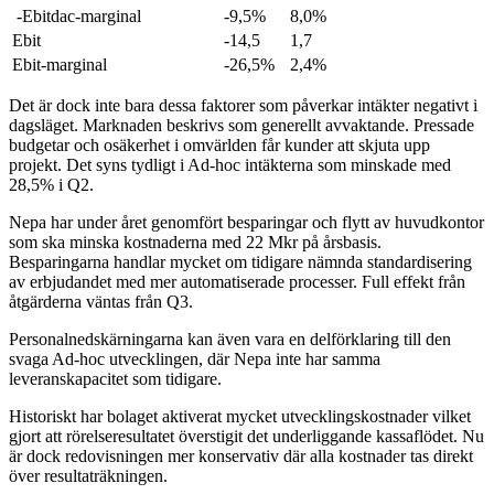
-Ebitdac-marginal
-9,5%
8,0%
Ebit
-14,5
1,7
Ebit-marginal
-26,5%
2,4%
Det är dock inte bara dessa faktorer som påverkar intäkter negativt i
dagsläget. Marknaden beskrivs som generellt avvaktande. Pressade
budgetar och osäkerhet i omvärlden får kunder att skjuta upp
projekt. Det syns tydligt i Ad-hoc intäkterna som minskade med
28,5% i Q2.
Nepa har under året genomfört besparingar och flytt av huvudkontor
som ska minska kostnaderna med 22 Mkr på årsbasis.
Besparingarna handlar mycket om tidigare nämnda standardisering
av erbjudandet med mer automatiserade processer. Full effekt från
åtgärderna väntas från Q3.
Personalnedskärningarna kan även vara en delförklaring till den
svaga Ad-hoc utvecklingen, där Nepa inte har samma
leveranskapacitet som tidigare.
Historiskt har bolaget aktiverat mycket utvecklingskostnader vilket
gjort att rörelseresultatet överstigit det underliggande kassaflödet. Nu
är dock redovisningen mer konservativ där alla kostnader tas direkt
över resultaträkningen.