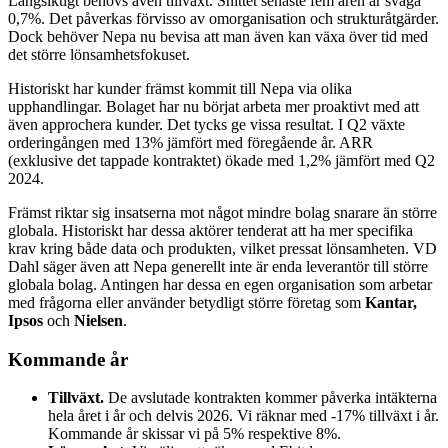
Långsiktigt behövs även tillväxt. Snittet senaste fem åren är svaga
0,7%. Det påverkas förvisso av omorganisation och strukturåtgärder.
Dock behöver Nepa nu bevisa att man även kan växa över tid med
det större lönsamhetsfokuset.
Historiskt har kunder främst kommit till Nepa via olika
upphandlingar. Bolaget har nu börjat arbeta mer proaktivt med att
även approchera kunder. Det tycks ge vissa resultat. I Q2 växte
orderingången med 13% jämfört med föregående år. ARR
(exklusive det tappade kontraktet) ökade med 1,2% jämfört med Q2
2024.
Främst riktar sig insatserna mot något mindre bolag snarare än större
globala. Historiskt har dessa aktörer tenderat att ha mer specifika
krav kring både data och produkten, vilket pressat lönsamheten. VD
Dahl säger även att Nepa generellt inte är enda leverantör till större
globala bolag. Antingen har dessa en egen organisation som arbetar
med frågorna eller använder betydligt större företag som
Kantar,
Ipsos
och
Nielsen
.
Kommande år
Tillväxt.
De avslutade kontrakten kommer påverka intäkterna
hela året i år och delvis 2026. Vi räknar med -17% tillväxt i år.
Kommande år skissar vi på 5% respektive 8%.