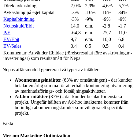
Direktavkastning
7,0%
2,9%
4,6%
5,7%
Avkastning på eget kapital
-3%
-16%
16%
34%
Kapitalbindning
-3%
-9%
-9%
-9%
Nettoskuld/Ebit
14,0
e.m.
-2,8
-1,7
P/E
-64,8
e.m.
25,7
11,0
EV/Ebit
9,7
e.m.
16,0
6,8
EV/Sales
0,4
0,5
0,5
0,4
Kommentar: Använder Ebitdac (rörelseresultat före avskrivningar -
investeringar) som resultatmått för Nepa.
Nepas affärsmodell genererar två typer av intäkter:
Abonnemangsintäkter
(63% av omsättningen) - där kunder
betalar en årlig summa för att erhålla kontinuerlig utvärdering
av marknadsförings- och försäljningsaktiviteter.
Ad-hoc intäkter
(37%) - där kunder betalar för enstaka
projekt. Ungefär hälften av Ad-hoc intäkterna kommer från
befintliga abonnemangskunder som vill göra ett specifikt
projekt.
Fakta
Mer om Marketing Optimization