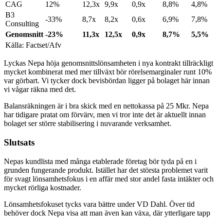
CAG
12%
12,3x
9,9x
0,9x
8,8%
4,8%
B3
-33%
8,7x
8,2x
0,6x
6,9%
7,8%
Consulting
Genomsnitt
-23%
11,3x
12,5x
0,9x
8,7%
5,5%
Källa: Factset/Afv
Lyckas Nepa höja genomsnittslönsamheten i nya kontrakt tillräckligt
mycket kombinerat med mer tillväxt bör rörelsemarginaler runt 10%
var görbart. Vi tycker dock bevisbördan ligger på bolaget här innan
vi vågar räkna med det.
Balansräkningen är i bra skick med en nettokassa på 25 Mkr. Nepa
har tidigare pratat om förvärv, men vi tror inte det är aktuellt innan
bolaget ser större stabilisering i nuvarande verksamhet.
Slutsats
Nepas kundlista med många etablerade företag bör tyda på en i
grunden fungerande produkt. Istället har det största problemet varit
för svagt lönsamhetsfokus i en affär med stor andel fasta intäkter och
mycket rörliga kostnader.
Lönsamhetsfokuset tycks vara bättre under VD Dahl. Över tid
behöver dock Nepa visa att man även kan växa, där ytterligare tapp