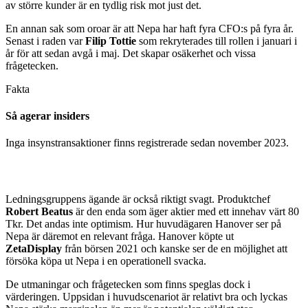
av större kunder är en tydlig risk mot just det.
En annan sak som oroar är att Nepa har haft fyra CFO:s på fyra år.
Senast i raden var
Filip Tottie
som rekryterades till rollen i januari i
år för att sedan avgå i maj. Det skapar osäkerhet och vissa
frågetecken.
Fakta
Så agerar insiders
Inga insynstransaktioner finns registrerade sedan november 2023.
Ledningsgruppens ägande är också riktigt svagt. Produktchef
Robert Beatus
är den enda som äger aktier med ett innehav värt 80
Tkr. Det andas inte optimism. Hur huvudägaren Hanover ser på
Nepa är däremot en relevant fråga. Hanover köpte ut
ZetaDisplay
från börsen 2021 och kanske ser de en möjlighet att
försöka köpa ut Nepa i en operationell svacka.
De utmaningar och frågetecken som finns speglas dock i
värderingen. Uppsidan i huvudscenariot är relativt bra och lyckas