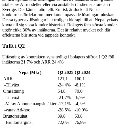
istället av AI-modeller eller via anställda i Indien snarare än i
Sverige. Det känns rationellt. En risk är dock att Nepas
konkurrensfördelar runt mer kundanpassade lösningar minskar.
Dessa typer av lösningar har troligen bidragit till att Nepa lyckats
knyta till sig vissa kunder historiskt. Bolagets fem största kunder
utgör cirka 30% av intäkterna. Det är relativt mycket och där
effekterna blir stora vid tappade kontrakt.
Tufft i Q2
Utfasning av kontrakten syns tydligt i bolagets siffror. I Q2 föll
intäkterna 21,7% och ARR 24,4%.
Nepa (Mkr)
Q2 2025
Q2 2024
ARR
121,1
160,1
-Tillväxt
-24,4%
-8,1%
Omsättning
54,8
70,0
-Tillväxt
-21,7%
-6,9%
-Varav Abonnemangsintäkter
-17,1%
-4,5%
-varav Ad-hoc
-28,5%
-10,9%
Bruttoresultat
39,8
53,8
-Bruttomarginal
72,6%
76,9%