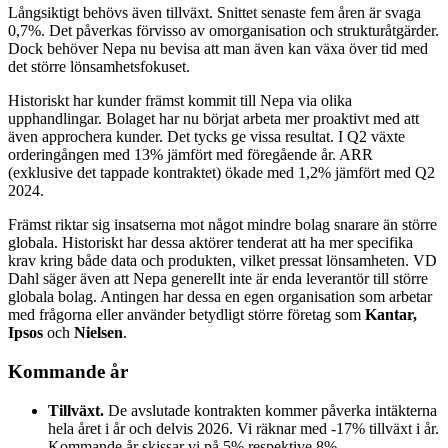
Långsiktigt behövs även tillväxt. Snittet senaste fem åren är svaga
0,7%. Det påverkas förvisso av omorganisation och strukturåtgärder.
Dock behöver Nepa nu bevisa att man även kan växa över tid med
det större lönsamhetsfokuset.
Historiskt har kunder främst kommit till Nepa via olika
upphandlingar. Bolaget har nu börjat arbeta mer proaktivt med att
även approchera kunder. Det tycks ge vissa resultat. I Q2 växte
orderingången med 13% jämfört med föregående år. ARR
(exklusive det tappade kontraktet) ökade med 1,2% jämfört med Q2
2024.
Främst riktar sig insatserna mot något mindre bolag snarare än större
globala. Historiskt har dessa aktörer tenderat att ha mer specifika
krav kring både data och produkten, vilket pressat lönsamheten. VD
Dahl säger även att Nepa generellt inte är enda leverantör till större
globala bolag. Antingen har dessa en egen organisation som arbetar
med frågorna eller använder betydligt större företag som
Kantar,
Ipsos
och
Nielsen
.
Kommande år
Tillväxt.
De avslutade kontrakten kommer påverka intäkterna
hela året i år och delvis 2026. Vi räknar med -17% tillväxt i år.
Kommande år skissar vi på 5% respektive 8%.