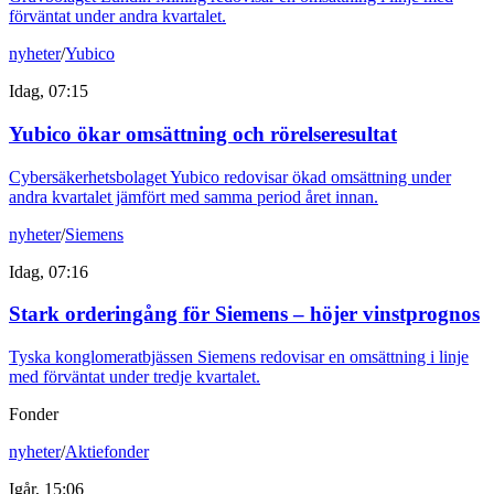
förväntat under andra kvartalet.
nyheter
/
Yubico
Idag, 07:15
Yubico ökar omsättning och rörelseresultat
Cybersäkerhetsbolaget Yubico redovisar ökad omsättning under
andra kvartalet jämfört med samma period året innan.
nyheter
/
Siemens
Idag, 07:16
Stark orderingång för Siemens – höjer vinstprognos
Tyska konglomeratbjässen Siemens redovisar en omsättning i linje
med förväntat under tredje kvartalet.
Fonder
nyheter
/
Aktiefonder
Igår, 15:06