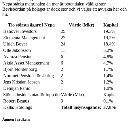
Nepa stärka marginalen än mer är potentialen väldigt stor.
Bevisbördan på bolaget är dock stor och vi väljer att avvakta här och
nu.
Tio största ägare i Nepa
Värde (Mkr)
Kapital
Hanover Investors
25
19,3%
Elementa Management
25
19,2%
Ulrich Boyer
24
18,4%
Olle Jakobsson
11
8,2%
Avanza Pension
6
4,8%
Aktia Asset Management
6
4,7%
Björn Nordenborg
2
1,7%
Nordnet Pensionsförsäkring
2
1,4%
Jens Kristian Jepsen
2
1,2%
Demijan Panic
1
1,0%
Största insiders utanför topp tio
Värde (Mkr)
Kapital
Robert Beatus
0
0,1%
Källa: Holdings
Totalt insynsägande:
37,8%
Ämnen i artikeln
Nepa