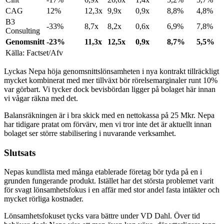
CAG
12%
12,3x
9,9x
0,9x
8,8%
4,8%
B3
-33%
8,7x
8,2x
0,6x
6,9%
7,8%
Consulting
Genomsnitt
-23%
11,3x
12,5x
0,9x
8,7%
5,5%
Källa: Factset/Afv
Lyckas Nepa höja genomsnittslönsamheten i nya kontrakt tillräckligt
mycket kombinerat med mer tillväxt bör rörelsemarginaler runt 10%
var görbart. Vi tycker dock bevisbördan ligger på bolaget här innan
vi vågar räkna med det.
Balansräkningen är i bra skick med en nettokassa på 25 Mkr. Nepa
har tidigare pratat om förvärv, men vi tror inte det är aktuellt innan
bolaget ser större stabilisering i nuvarande verksamhet.
Slutsats
Nepas kundlista med många etablerade företag bör tyda på en i
grunden fungerande produkt. Istället har det största problemet varit
för svagt lönsamhetsfokus i en affär med stor andel fasta intäkter och
mycket rörliga kostnader.
Lönsamhetsfokuset tycks vara bättre under VD Dahl. Över tid