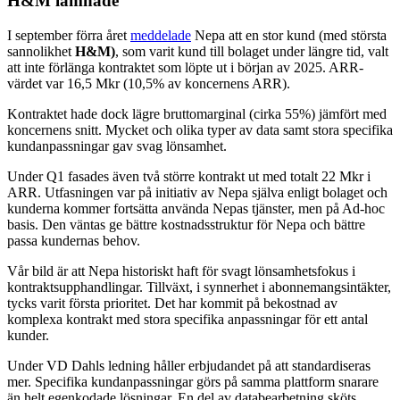
H&M lämnade
I september förra året
meddelade
Nepa att en stor kund (med största
sannolikhet
H&M)
, som varit kund till bolaget under längre tid, valt
att inte förlänga kontraktet som löpte ut i början av 2025. ARR-
värdet var 16,5 Mkr (10,5% av koncernens ARR).
Kontraktet hade dock lägre bruttomarginal (cirka 55%) jämfört med
koncernens snitt. Mycket och olika typer av data samt stora specifika
kundanpassningar gav svag lönsamhet.
Under Q1 fasades även två större kontrakt ut med totalt 22 Mkr i
ARR. Utfasningen var på initiativ av Nepa själva enligt bolaget och
kunderna kommer fortsätta använda Nepas tjänster, men på Ad-hoc
basis. Den väntas ge bättre kostnadsstruktur för Nepa och bättre
passa kundernas behov.
Vår bild är att Nepa historiskt haft för svagt lönsamhetsfokus i
kontraktsupphandlingar. Tillväxt, i synnerhet i abonnemangsintäkter,
tycks varit första prioritet. Det har kommit på bekostnad av
komplexa kontrakt med stora specifika anpassningar för ett antal
kunder.
Under VD Dahls ledning håller erbjudandet på att standardiseras
mer. Specifika kundanpassningar görs på samma plattform snarare
än helt egenkodade lösningar. En del av databearbetning sköts