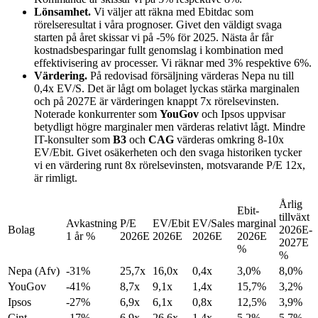
Lönsamhet.
Vi väljer att räkna med Ebitdac som
rörelseresultat i våra prognoser. Givet den väldigt svaga
starten på året skissar vi på -5% för 2025. Nästa år får
kostnadsbesparingar fullt genomslag i kombination med
effektivisering av processer. Vi räknar med 3% respektive 6%.
Värdering.
På redovisad försäljning värderas Nepa nu till
0,4x EV/S. Det är lågt om bolaget lyckas stärka marginalen
och på 2027E är värderingen knappt 7x rörelsevinsten.
Noterade konkurrenter som
YouGov
och Ipsos uppvisar
betydligt högre marginaler men värderas relativt lågt. Mindre
IT-konsulter som
B3
och
CAG
värderas omkring 8-10x
EV/Ebit. Givet osäkerheten och den svaga historiken tycker
vi en värdering runt 8x rörelsevinsten, motsvarande P/E 12x,
är rimligt.
Årlig
Ebit-
tillväxt
Avkastning
P/E
EV/Ebit
EV/Sales
marginal
Bolag
2026E-
1 år %
2026E
2026E
2026E
2026E
2027E
%
%
Nepa (Afv)
-31%
25,7x
16,0x
0,4x
3,0%
8,0%
YouGov
-41%
8,7x
9,1x
1,4x
15,7%
3,2%
Ipsos
-27%
6,9x
6,1x
0,8x
12,5%
3,9%
Cint
-17%
6,9x
26,6x
1,4x
5,2%
5,7%