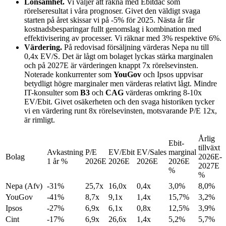
Lönsamhet.
Vi väljer att räkna med Ebitdac som
rörelseresultat i våra prognoser. Givet den väldigt svaga
starten på året skissar vi på -5% för 2025. Nästa år får
kostnadsbesparingar fullt genomslag i kombination med
effektivisering av processer. Vi räknar med 3% respektive 6%.
Värdering.
På redovisad försäljning värderas Nepa nu till
0,4x EV/S. Det är lågt om bolaget lyckas stärka marginalen
och på 2027E är värderingen knappt 7x rörelsevinsten.
Noterade konkurrenter som
YouGov
och Ipsos uppvisar
betydligt högre marginaler men värderas relativt lågt. Mindre
IT-konsulter som
B3
och
CAG
värderas omkring 8-10x
EV/Ebit. Givet osäkerheten och den svaga historiken tycker
vi en värdering runt 8x rörelsevinsten, motsvarande P/E 12x,
är rimligt.
Årlig
Ebit-
tillväxt
Avkastning
P/E
EV/Ebit
EV/Sales
marginal
Bolag
2026E-
1 år %
2026E
2026E
2026E
2026E
2027E
%
%
Nepa (Afv)
-31%
25,7x
16,0x
0,4x
3,0%
8,0%
YouGov
-41%
8,7x
9,1x
1,4x
15,7%
3,2%
Ipsos
-27%
6,9x
6,1x
0,8x
12,5%
3,9%
Cint
-17%
6,9x
26,6x
1,4x
5,2%
5,7%