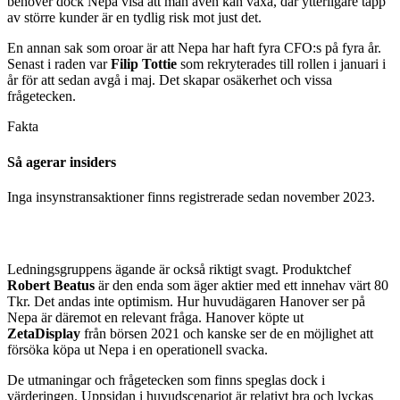
behöver dock Nepa visa att man även kan växa, där ytterligare tapp
av större kunder är en tydlig risk mot just det.
En annan sak som oroar är att Nepa har haft fyra CFO:s på fyra år.
Senast i raden var
Filip Tottie
som rekryterades till rollen i januari i
år för att sedan avgå i maj. Det skapar osäkerhet och vissa
frågetecken.
Fakta
Så agerar insiders
Inga insynstransaktioner finns registrerade sedan november 2023.
Ledningsgruppens ägande är också riktigt svagt. Produktchef
Robert Beatus
är den enda som äger aktier med ett innehav värt 80
Tkr. Det andas inte optimism. Hur huvudägaren Hanover ser på
Nepa är däremot en relevant fråga. Hanover köpte ut
ZetaDisplay
från börsen 2021 och kanske ser de en möjlighet att
försöka köpa ut Nepa i en operationell svacka.
De utmaningar och frågetecken som finns speglas dock i
värderingen. Uppsidan i huvudscenariot är relativt bra och lyckas