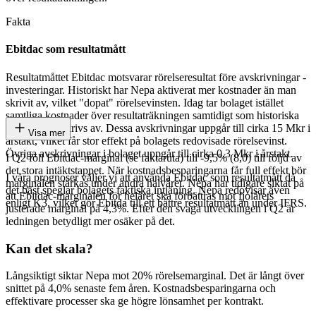
Fakta
Ebitdac som resultatmått
Resultatmåttet Ebitdac motsvarar rörelseresultat före avskrivningar -
investeringar. Historiskt har Nepa aktiverat mer kostnader än man
skrivit av, vilket "dopat" rörelsevinsten. Idag tar bolaget istället
samtliga kostnader över resultaträkningen samtidigt som historiska
aktiveringar skrivs av. Dessa avskrivningar uppgår till cirka 15 Mkr i
Visa mer
årstakt, vilket får stor effekt på bolagets redovisade rörelsevinst.
Övriga avskrivningar i bolaget uppgår till cirka 0,3 Mkr i årstakt.
I Q2 föll Ebitdac-marginal (se faktaruta) till -9,5% (8,0) till följd av
det stora intäktstappet. När kostnadsbesparingarna får full effekt bör
I våra prognoser väljer vi att använda Ebitdac som resultatmått då
marginalen stärkas under andra halvåret. Nepa har tidigare siktat på
det bäst speglar bolagets faktiska intjäning. Nepa redovisar även
att Ebitdac-marginalen för helåret ska förbättras mot fjolårets
enligt K3, vilket gör Ebitda till ett bättre resultatmått än under IFRS.
justerade marginal på 4,3%. Efter den svaga utvecklingen i Q2 är
ledningen betydligt mer osäker på det.
Kan det skala?
Långsiktigt siktar Nepa mot 20% rörelsemarginal. Det är långt över
snittet på 4,0% senaste fem åren. Kostnadsbesparingarna och
effektivare processer ska ge högre lönsamhet per kontrakt.