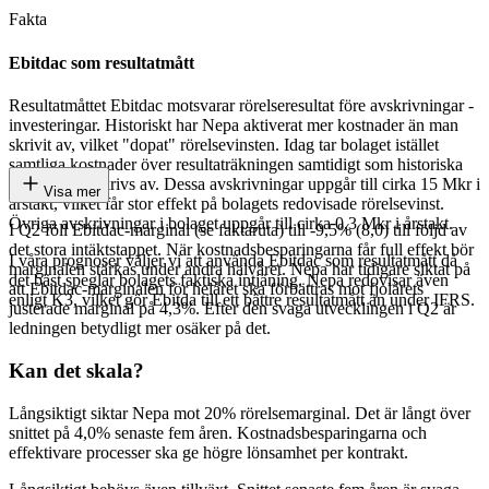
Fakta
Ebitdac som resultatmått
Resultatmåttet Ebitdac motsvarar rörelseresultat före avskrivningar -
investeringar. Historiskt har Nepa aktiverat mer kostnader än man
skrivit av, vilket "dopat" rörelsevinsten. Idag tar bolaget istället
samtliga kostnader över resultaträkningen samtidigt som historiska
aktiveringar skrivs av. Dessa avskrivningar uppgår till cirka 15 Mkr i
Visa mer
årstakt, vilket får stor effekt på bolagets redovisade rörelsevinst.
Övriga avskrivningar i bolaget uppgår till cirka 0,3 Mkr i årstakt.
I Q2 föll Ebitdac-marginal (se faktaruta) till -9,5% (8,0) till följd av
det stora intäktstappet. När kostnadsbesparingarna får full effekt bör
I våra prognoser väljer vi att använda Ebitdac som resultatmått då
marginalen stärkas under andra halvåret. Nepa har tidigare siktat på
det bäst speglar bolagets faktiska intjäning. Nepa redovisar även
att Ebitdac-marginalen för helåret ska förbättras mot fjolårets
enligt K3, vilket gör Ebitda till ett bättre resultatmått än under IFRS.
justerade marginal på 4,3%. Efter den svaga utvecklingen i Q2 är
ledningen betydligt mer osäker på det.
Kan det skala?
Långsiktigt siktar Nepa mot 20% rörelsemarginal. Det är långt över
snittet på 4,0% senaste fem åren. Kostnadsbesparingarna och
effektivare processer ska ge högre lönsamhet per kontrakt.