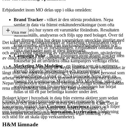
Erbjudandet inom MO delas upp i olika områden:
Brand Tracker
- vilket är den största produkten. Nepa
samlar in data via främst enkätundersökningar (som ofta
outsourcas) hur synen ett varumärke förändrats. Resultaten
Visa mer
sammanställs, analyseras och följs upp med bolaget. Över tid
kan företag följa hur deras varumärken utvecklas jämfört med
Det klart största produktområdet är Marketing Optimization (MO)
konkurrenter, effekter från marknadsföringsaktiviteter och
som står för cirka 85% av försäljningen. Erbjudandet omfattar data
vilka marknader som är mest intressanta.
och analys kring förändring av varumärkeskännedom, utvärdering
Campaign Pulse -
liknar lösningen inom Brand Tracker men
av olika kampanjer och optimering av marknadsföringsinsatser.
fokuserar på att utvärdera olika kampanjers verkliga effekt.
Marketing Mix Modeling
- en lösning som ska optimera
Abonnemangen ger tillgång till Nepas plattform, men erbjudandet är
företags löpande prioriteringar och investeringar i
långt ifrån ren mjukvaruförsäljning. I kontrakten krävs personal som
marknadsföring. I slutet av 2024 lanserade Nepa även en
arbetar med insamlad data och genomför uppföljning med kunden.
lösning för Continuous Marketing Mix Modeling, vilket ger
Nepas affärsmodell kräver alltså ytterligare rörliga kostnader medan
realtidsoptimering för investeringar. Lösningen har börjat
rena mjukvarubolag nästan bara har fasta kostnader.
rullas ut till ett par befintliga kunder under året.
Bolaget köper i huvudsak in data från externa aktörer som sedan
Utöver Marketing Optimization kommer resterande 15% av
bearbetas och analyseras, där största leverantören är
Cint
. Det är
koncernens intäkter från
Customer Experience
(mäter och följer
enbart dessa inköp som klassas som direkta kostnader och
upp kundupplevelser) och
Innovation Acceleration
(rådgivning
koncernens bruttomarginal har historiskt legat omkring 75%.
och stöd för att skala upp verksamheter).
H&M lämnade