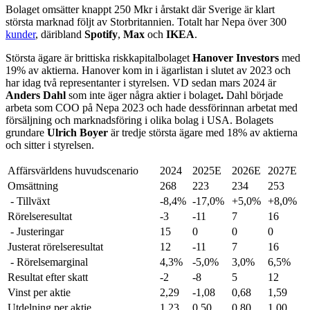
Bolaget omsätter knappt 250 Mkr i årstakt där Sverige är klart
största marknad följt av Storbritannien. Totalt har Nepa över 300
kunder
, däribland
Spotify
,
Max
och
IKEA
.
Största ägare är brittiska riskkapitalbolaget
Hanover Investors
med
19% av aktierna. Hanover kom in i ägarlistan i slutet av 2023 och
har idag två representanter i styrelsen. VD sedan mars 2024 är
Anders Dahl
som inte äger några aktier i bolaget
.
Dahl började
arbeta som COO på Nepa 2023 och hade dessförinnan arbetat med
försäljning och marknadsföring i olika bolag i USA. Bolagets
grundare
Ulrich Boyer
är tredje största ägare med 18% av aktierna
och sitter i styrelsen.
Affärsvärldens huvudscenario
2024
2025E
2026E
2027E
Omsättning
268
223
234
253
- Tillväxt
-8,4%
-17,0%
+5,0%
+8,0%
Rörelseresultat
-3
-11
7
16
- Justeringar
15
0
0
0
Justerat rörelseresultat
12
-11
7
16
- Rörelsemarginal
4,3%
-5,0%
3,0%
6,5%
Resultat efter skatt
-2
-8
5
12
Vinst per aktie
2,29
-1,08
0,68
1,59
Utdelning per aktie
1,23
0,50
0,80
1,00