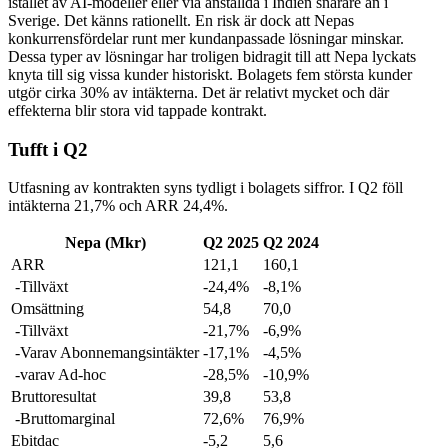
istället av AI-modeller eller via anställda i Indien snarare än i
Sverige. Det känns rationellt. En risk är dock att Nepas
konkurrensfördelar runt mer kundanpassade lösningar minskar.
Dessa typer av lösningar har troligen bidragit till att Nepa lyckats
knyta till sig vissa kunder historiskt. Bolagets fem största kunder
utgör cirka 30% av intäkterna. Det är relativt mycket och där
effekterna blir stora vid tappade kontrakt.
Tufft i Q2
Utfasning av kontrakten syns tydligt i bolagets siffror. I Q2 föll
intäkterna 21,7% och ARR 24,4%.
Nepa (Mkr)
Q2 2025
Q2 2024
ARR
121,1
160,1
-Tillväxt
-24,4%
-8,1%
Omsättning
54,8
70,0
-Tillväxt
-21,7%
-6,9%
-Varav Abonnemangsintäkter
-17,1%
-4,5%
-varav Ad-hoc
-28,5%
-10,9%
Bruttoresultat
39,8
53,8
-Bruttomarginal
72,6%
76,9%
Ebitdac
-5,2
5,6