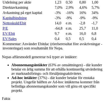
Utdelning per aktie
1,23
0,50
0,80
1,00
Direktavkastning
7,0%
2,9%
4,6%
5,7%
Avkastning på eget kapital
-3%
-16%
16%
34%
Kapitalbindning
-3%
-9%
-9%
-9%
Nettoskuld/Ebit
14,0
e.m.
-2,8
-1,7
P/E
-64,8
e.m.
25,7
11,0
EV/Ebit
9,7
e.m.
16,0
6,8
EV/Sales
0,4
0,5
0,5
0,4
Kommentar: Använder Ebitdac (rörelseresultat före avskrivningar -
investeringar) som resultatmått för Nepa.
Nepas affärsmodell genererar två typer av intäkter:
Abonnemangsintäkter
(63% av omsättningen) - där kunder
betalar en årlig summa för att erhålla kontinuerlig utvärdering
av marknadsförings- och försäljningsaktiviteter.
Ad-hoc intäkter
(37%) - där kunder betalar för enstaka
projekt. Ungefär hälften av Ad-hoc intäkterna kommer från
befintliga abonnemangskunder som vill göra ett specifikt
projekt.
Fakta