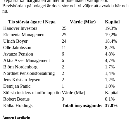
Nepa stärka marginalen än mer är potentialen väldigt stor.
Bevisbördan på bolaget är dock stor och vi väljer att avvakta här och
nu.
Tio största ägare i Nepa
Värde (Mkr)
Kapital
Hanover Investors
25
19,3%
Elementa Management
25
19,2%
Ulrich Boyer
24
18,4%
Olle Jakobsson
11
8,2%
Avanza Pension
6
4,8%
Aktia Asset Management
6
4,7%
Björn Nordenborg
2
1,7%
Nordnet Pensionsförsäkring
2
1,4%
Jens Kristian Jepsen
2
1,2%
Demijan Panic
1
1,0%
Största insiders utanför topp tio
Värde (Mkr)
Kapital
Robert Beatus
0
0,1%
Källa: Holdings
Totalt insynsägande:
37,8%
Ämnen i artikeln
Nepa