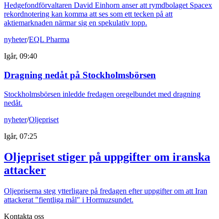
Hedgefondförvaltaren David Einhorn anser att rymdbolaget Spacex
rekordnotering kan komma att ses som ett tecken på att
aktiemarknaden närmar sig en spekulativ topp.
nyheter
/
EQL Pharma
Igår, 09:40
Dragning nedåt på Stockholmsbörsen
Stockholmsbörsen inledde fredagen oregelbundet med dragning
nedåt.
nyheter
/
Oljepriset
Igår, 07:25
Oljepriset stiger på uppgifter om iranska
attacker
Oljepriserna steg ytterligare på fredagen efter uppgifter om att Iran
attackerat "fientliga mål" i Hormuzsundet.
Kontakta oss