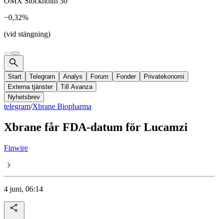
OMX Stockholm 30
−0,32%
(vid stängning)
Start
Telegram
Analys
Forum
Fonder
Privatekonomi
Externa tjänster
Till Avanza
Nyhetsbrev
telegram
/
Xbrane Biopharma
Xbrane får FDA-datum för Lucamzi
Finwire
4 juni, 06:14