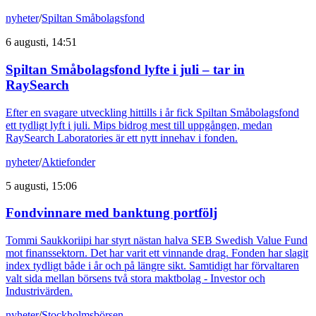
nyheter
/
Spiltan Småbolagsfond
6 augusti, 14:51
Spiltan Småbolagsfond lyfte i juli – tar in
RaySearch
Efter en svagare utveckling hittills i år fick Spiltan Småbolagsfond
ett tydligt lyft i juli. Mips bidrog mest till uppgången, medan
RaySearch Laboratories är ett nytt innehav i fonden.
nyheter
/
Aktiefonder
5 augusti, 15:06
Fondvinnare med banktung portfölj
Tommi Saukkoriipi har styrt nästan halva SEB Swedish Value Fund
mot finanssektorn. Det har varit ett vinnande drag. Fonden har slagit
index tydligt både i år och på längre sikt. Samtidigt har förvaltaren
valt sida mellan börsens två stora maktbolag - Investor och
Industrivärden.
nyheter
/
Stockholmsbörsen