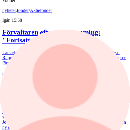
Fonder
nyheter
,
fonder
/
Aktiefonder
Igår, 15:58
Förvaltaren efter Troax rusning:
"Fortsatt stor potential"
Lancelot Sverige steg 8,6% i juli, mot 2,2% för jämförelseindex.
Rapportvinnarna Mips och Troax bidrog till uppgången. I Troax ser
förvaltaren Erik Bertilsson fortsatt stor potential.
nyheter
/
Försvarsbolag
6 augusti, 17:03
Försvarsförvaltarna spår ny tillväxtfas: ”Goda
förutsättningar”
De europeiska försvarsbolagen visar rekordstora orderböcker,
stigande omsättning och förbättrade marginaler. Enligt förvaltarna
Joakim Agerback och Shayan Heidari går nu försvarssektorn in i en
ny tillväxtfas.