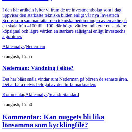
I den här artikeln lyfter vi fram de tre investmentbolag som i dag
uppvisar den starkaste tekniska bilden enligt vår nya Investtech
Score, som sammanfattar den tekniska bedömningen av en aktie på
en skala från –100 till +100, där högre värden indikerar en starkare
köpsignal och lägre värden en starkare säljsignal enligt Investtechs
algoritmer.
Aktieanalys
/
Nederman
6 augusti, 15:55
Nederman: Vändning i sikte?
Det har blåst snåla vindar runt Nederman på börsen de senaste åren.
Det är bara delvis befogat av den tuffa marknaden.
Kommentar
,
Aktieanalys
/
Scandi Standard
5 augusti, 15:50
Kommentar: Kan nuggets bli lika
lönsamma som kycklingfilé?