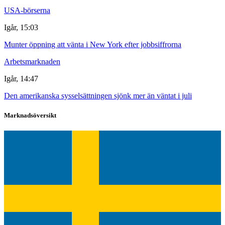
USA-börserna
Igår, 15:03
Munter öppning att vänta i New York efter jobbsiffrorna
Arbetsmarknaden
Igår, 14:47
Den amerikanska sysselsättningen sjönk mer än väntat i juli
Marknadsöversikt