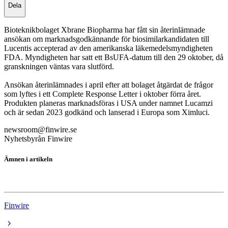
Dela
Bioteknikbolaget Xbrane Biopharma har fått sin återinlämnade
ansökan om marknadsgodkännande för biosimilarkandidaten till
Lucentis accepterad av den amerikanska läkemedelsmyndigheten
FDA. Myndigheten har satt ett BsUFA-datum till den 29 oktober, då
granskningen väntas vara slutförd.
Ansökan återinlämnades i april efter att bolaget åtgärdat de frågor
som lyftes i ett Complete Response Letter i oktober förra året.
Produkten planeras marknadsföras i USA under namnet Lucamzi
och är sedan 2023 godkänd och lanserad i Europa som Ximluci.
newsroom@finwire.se
Nyhetsbyrån Finwire
Ämnen i artikeln
Xbrane Biopharma
Finwire