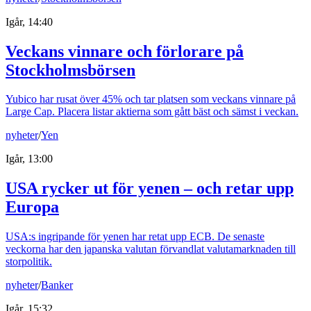
Igår, 14:40
Veckans vinnare och förlorare på
Stockholmsbörsen
Yubico har rusat över 45% och tar platsen som veckans vinnare på
Large Cap. Placera listar aktierna som gått bäst och sämst i veckan.
nyheter
/
Yen
Igår, 13:00
USA rycker ut för yenen – och retar upp
Europa
USA:s ingripande för yenen har retat upp ECB. De senaste
veckorna har den japanska valutan förvandlat valutamarknaden till
storpolitik.
nyheter
/
Banker
Igår, 15:32