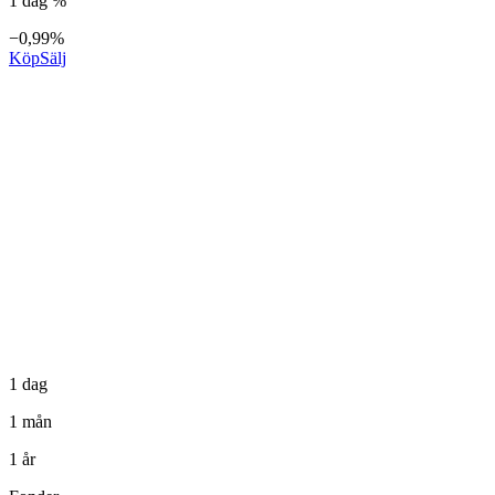
1 dag %
−0,99%
Köp
Sälj
1 dag
1 mån
1 år