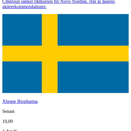
Citigroup sänker riktkursen för Novo Nordisk. Här är dagens
aktierekommendationer.
Xbrane Biopharma
Senast
10,00