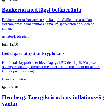
Bankerna med lägst bolåneränta
Bolåneräntorna fortsatte att sjunka i juli. Skillnaderna mellan
storbankernas bolåneräntor är små. På sparkonton är bilden en
annan.
nyheter
/
Bedrägeri
Igår, 12:10
Bedragare utnyttjar kryptokaos
Hundratals kryptobörser blev olagliga i EU den 1 juli. Nu poserar
bedragare som myndigheter med förfalskade dokument för att lura
kunder på deras pengar.
krönika
/
Inflation
Igår, 09:38
Hemberg: Energikris och ny inflationsvåg
väntar