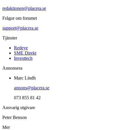
redaktionen@placera.se
Frågor om forumet
support@placera.se
Tjänster
Redeye
SME Direkt
Investtech
Annonsera
Marc Lindh
annons@placera.se
073 855 81 42
Ansvarig utgivare
Peter Benson
Mer