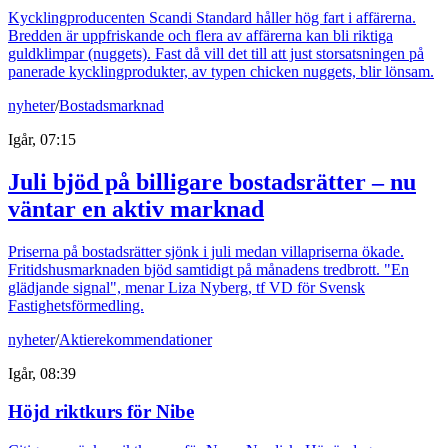
Kycklingproducenten Scandi Standard håller hög fart i affärerna.
Bredden är uppfriskande och flera av affärerna kan bli riktiga
guldklimpar (nuggets). Fast då vill det till att just storsatsningen på
panerade kycklingprodukter, av typen chicken nuggets, blir lönsam.
nyheter
/
Bostadsmarknad
Igår, 07:15
Juli bjöd på billigare bostadsrätter – nu
väntar en aktiv marknad
Priserna på bostadsrätter sjönk i juli medan villapriserna ökade.
Fritidshusmarknaden bjöd samtidigt på månadens tredbrott. "En
glädjande signal", menar Liza Nyberg, tf VD för Svensk
Fastighetsförmedling.
nyheter
/
Aktierekommendationer
Igår, 08:39
Höjd riktkurs för Nibe