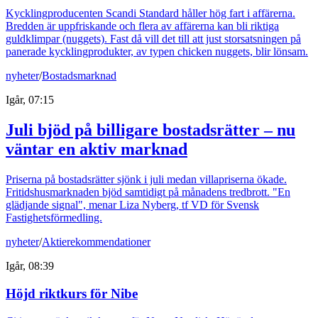
Kycklingproducenten Scandi Standard håller hög fart i affärerna.
Bredden är uppfriskande och flera av affärerna kan bli riktiga
guldklimpar (nuggets). Fast då vill det till att just storsatsningen på
panerade kycklingprodukter, av typen chicken nuggets, blir lönsam.
nyheter
/
Bostadsmarknad
Igår, 07:15
Juli bjöd på billigare bostadsrätter – nu
väntar en aktiv marknad
Priserna på bostadsrätter sjönk i juli medan villapriserna ökade.
Fritidshusmarknaden bjöd samtidigt på månadens tredbrott. "En
glädjande signal", menar Liza Nyberg, tf VD för Svensk
Fastighetsförmedling.
nyheter
/
Aktierekommendationer
Igår, 08:39
Höjd riktkurs för Nibe