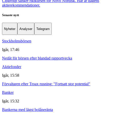
Citigroup sänker riktkursen för Novo Nordisk. Här är dagens
aktierekommendationer.
Senaste nytt
Nyheter
Analyser
Telegram
Stockholmsbörsen
Igår, 17:46
Nedåt för börsen efter blandad rapportvecka
Aktiefonder
Igår, 15:58
Förvaltaren efter Troax rusning: "Fortsatt stor potential"
Banker
Igår, 15:32
Bankerna med lägst bolåneränta