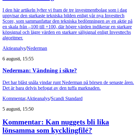
I den här artikeln lyfter vi fram de tre investmentbolag som i dag
uppvisar den starkaste tekniska bilden enligt vår nya Investtech
Score, som sammanfattar den tekniska bedömningen av en aktie på
en skala från –100 till +100, där högre värden indikerar en starkare
köpsignal och lägre värden en starkare säljsignal enligt Investtechs
algoritmer.
Aktieanalys
/
Nederman
6 augusti, 15:55
Nederman: Vändning i sikte?
Det har blåst snåla vindar runt Nederman på börsen de senaste åren.
Det är bara delvis befogat av den tuffa marknaden.
Kommentar
,
Aktieanalys
/
Scandi Standard
5 augusti, 15:50
Kommentar: Kan nuggets bli lika
lönsamma som kycklingfilé?