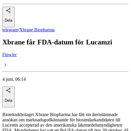
Dela
telegram
/
Xbrane Biopharma
Xbrane får FDA-datum för Lucamzi
Finwire
4 juni, 06:14
Dela
Bioteknikbolaget Xbrane Biopharma har fått sin återinlämnade
ansökan om marknadsgodkännande för biosimilarkandidaten till
Lucentis accepterad av den amerikanska läkemedelsmyndigheten
FDA. Myndigheten har satt ett BsUFA-datum till den 29 oktober, då