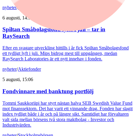
nyheter
/
Spiltan Småbolagsfond
6 augusti, 14:51
Spiltan Småbolagsfond lyfte i juli – tar in
RaySearch
Efter en svagare utveckling hittills i år fick Spiltan Småbolagsfond
ett tydligt lyft i juli. Mips bidrog mest till uppgången, medan
RaySearch Laboratories är ett nytt innehav i fonden.
nyheter
/
Aktiefonder
5 augusti, 15:06
Fondvinnare med banktung portfölj
Tommi Saukkoriipi har styrt nästan halva SEB Swedish Value Fund
mot finanssektorn. Det har varit ett vinnande drag. Fonden har slagit
index tydligt både i år och på längre sikt. Samtidigt har förvaltaren
valt sida mellan börsens två stora maktbolag - Investor och
Industrivärden.
nyheter
/
Stockholmsbörsen