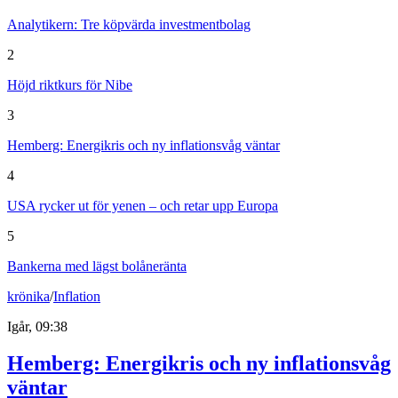
Analytikern: Tre köpvärda investmentbolag
2
Höjd riktkurs för Nibe
3
Hemberg: Energikris och ny inflationsvåg väntar
4
USA rycker ut för yenen – och retar upp Europa
5
Bankerna med lägst bolåneränta
krönika
/
Inflation
Igår, 09:38
Hemberg: Energikris och ny inflationsvåg
väntar