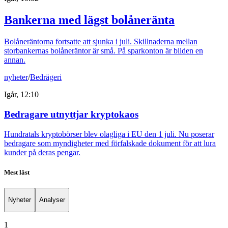
Bankerna med lägst bolåneränta
Bolåneräntorna fortsatte att sjunka i juli. Skillnaderna mellan
storbankernas bolåneräntor är små. På sparkonton är bilden en
annan.
nyheter
/
Bedrägeri
Igår, 12:10
Bedragare utnyttjar kryptokaos
Hundratals kryptobörser blev olagliga i EU den 1 juli. Nu poserar
bedragare som myndigheter med förfalskade dokument för att lura
kunder på deras pengar.
Mest läst
Nyheter
Analyser
1