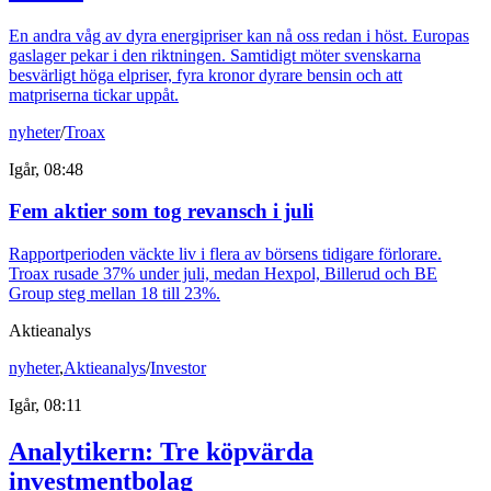
En andra våg av dyra energipriser kan nå oss redan i höst. Europas
gaslager pekar i den riktningen. Samtidigt möter svenskarna
besvärligt höga elpriser, fyra kronor dyrare bensin och att
matpriserna tickar uppåt.
nyheter
/
Troax
Igår, 08:48
Fem aktier som tog revansch i juli
Rapportperioden väckte liv i flera av börsens tidigare förlorare.
Troax rusade 37% under juli, medan Hexpol, Billerud och BE
Group steg mellan 18 till 23%.
Aktieanalys
nyheter
,
Aktieanalys
/
Investor
Igår, 08:11
Analytikern: Tre köpvärda
investmentbolag