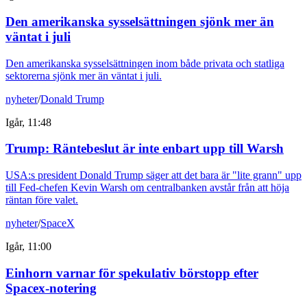
Den amerikanska sysselsättningen sjönk mer än
väntat i juli
Den amerikanska sysselsättningen inom både privata och statliga
sektorerna sjönk mer än väntat i juli.
nyheter
/
Donald Trump
Igår, 11:48
Trump: Räntebeslut är inte enbart upp till Warsh
USA:s president Donald Trump säger att det bara är "lite grann" upp
till Fed-chefen Kevin Warsh om centralbanken avstår från att höja
räntan före valet.
nyheter
/
SpaceX
Igår, 11:00
Einhorn varnar för spekulativ börstopp efter
Spacex-notering