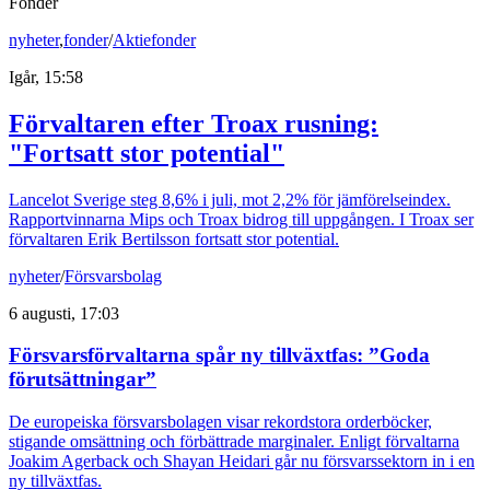
Fonder
nyheter
,
fonder
/
Aktiefonder
Igår, 15:58
Förvaltaren efter Troax rusning:
"Fortsatt stor potential"
Lancelot Sverige steg 8,6% i juli, mot 2,2% för jämförelseindex.
Rapportvinnarna Mips och Troax bidrog till uppgången. I Troax ser
förvaltaren Erik Bertilsson fortsatt stor potential.
nyheter
/
Försvarsbolag
6 augusti, 17:03
Försvarsförvaltarna spår ny tillväxtfas: ”Goda
förutsättningar”
De europeiska försvarsbolagen visar rekordstora orderböcker,
stigande omsättning och förbättrade marginaler. Enligt förvaltarna
Joakim Agerback och Shayan Heidari går nu försvarssektorn in i en
ny tillväxtfas.