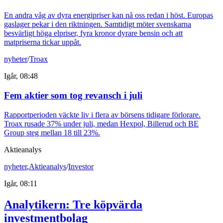
En andra våg av dyra energipriser kan nå oss redan i höst. Europas
gaslager pekar i den riktningen. Samtidigt möter svenskarna
besvärligt höga elpriser, fyra kronor dyrare bensin och att
matpriserna tickar uppåt.
nyheter
/
Troax
Igår, 08:48
Fem aktier som tog revansch i juli
Rapportperioden väckte liv i flera av börsens tidigare förlorare.
Troax rusade 37% under juli, medan Hexpol, Billerud och BE
Group steg mellan 18 till 23%.
Aktieanalys
nyheter
,
Aktieanalys
/
Investor
Igår, 08:11
Analytikern: Tre köpvärda
investmentbolag