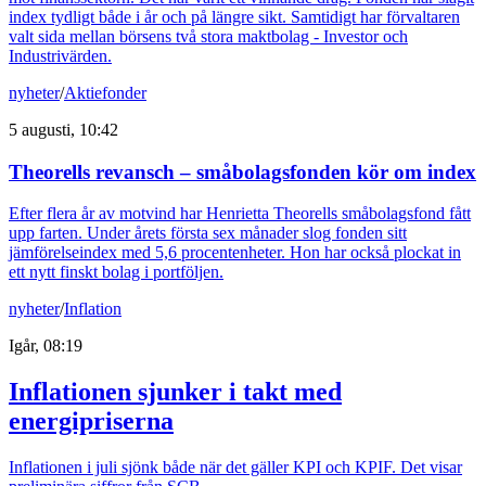
index tydligt både i år och på längre sikt. Samtidigt har förvaltaren
valt sida mellan börsens två stora maktbolag - Investor och
Industrivärden.
nyheter
/
Aktiefonder
5 augusti, 10:42
Theorells revansch – småbolagsfonden kör om index
Efter flera år av motvind har Henrietta Theorells småbolagsfond fått
upp farten. Under årets första sex månader slog fonden sitt
jämförelseindex med 5,6 procentenheter. Hon har också plockat in
ett nytt finskt bolag i portföljen.
nyheter
/
Inflation
Igår, 08:19
Inflationen sjunker i takt med
energipriserna
Inflationen i juli sjönk både när det gäller KPI och KPIF. Det visar