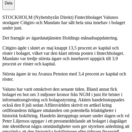
Dela
STOCKHOLM (Nyhetsbyrån Direkt) Fintechbolaget Valunos
storägare Citigiro och Mandato har sålt hela sina innehav i bolaget
under juni.
Det framgår av ägardatatjänsten Holdings månadsuppdatering.
Citigiro ägde i slutet av maj knappt 13,5 procent av kapital och
röster i bolaget, vilket var den klart största posten i fintechbolaget.
Mandato var tredje största ägare och innehavet uppgick till 3,9
procent av röster och kapital.
Största ägare är nu Avanza Pension med 3,4 procent av kapital och
röster.
Valuno har varit omskrivet den senaste tiden. Bland annat fick
bolaget en bot om 3 miljoner kronor från NGM i juni för brister i
informationsgivning och bolagsstyrning. Aktien handelsstoppades
också den 8 juli sedan Affärsvärlden skrivit en artikel kring
ordförandens tidigare uttalanden om potentiella felaktigheter i
historisk bokföring. Handeln återupptogs senare under dagen och vd
Peter Liljeroos uppgav i ett pressmeddelande att bolaget i dagsläget
inte identifierat några omständigheter som ger styrelsen anledning att
misstänka att den historiska bokföringen eller tidigare finansiell