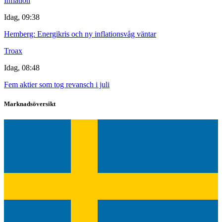
Inflation
Idag, 09:38
Hemberg: Energikris och ny inflationsvåg väntar
Troax
Idag, 08:48
Fem aktier som tog revansch i juli
Marknadsöversikt