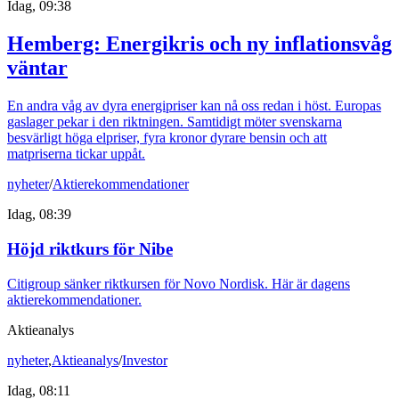
Idag, 09:38
Hemberg: Energikris och ny inflationsvåg
väntar
En andra våg av dyra energipriser kan nå oss redan i höst. Europas
gaslager pekar i den riktningen. Samtidigt möter svenskarna
besvärligt höga elpriser, fyra kronor dyrare bensin och att
matpriserna tickar uppåt.
nyheter
/
Aktierekommendationer
Idag, 08:39
Höjd riktkurs för Nibe
Citigroup sänker riktkursen för Novo Nordisk. Här är dagens
aktierekommendationer.
Aktieanalys
nyheter
,
Aktieanalys
/
Investor
Idag, 08:11