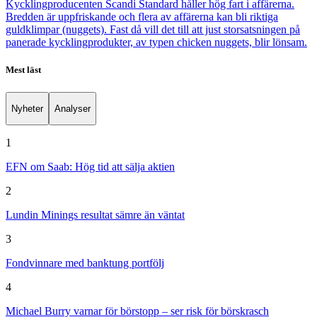
Kycklingproducenten Scandi Standard håller hög fart i affärerna.
Bredden är uppfriskande och flera av affärerna kan bli riktiga
guldklimpar (nuggets). Fast då vill det till att just storsatsningen på
panerade kycklingprodukter, av typen chicken nuggets, blir lönsam.
Mest läst
Nyheter
Analyser
1
EFN om Saab: Hög tid att sälja aktien
2
Lundin Minings resultat sämre än väntat
3
Fondvinnare med banktung portfölj
4
Michael Burry varnar för börstopp – ser risk för börskrasch