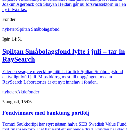
Joakim Agerback och Shayan Heidari går nu försvarssektorn in i en
ny tillväxtfas.
Fonder
nyheter
/
Spiltan Småbolagsfond
Igår, 14:51
Spiltan Småbolagsfond lyfte i juli – tar in
RaySearch
Efter en svagare utveckling hittills i år fick Spiltan Småbolagsfond
ett tydligt lyft i juli. Mips bidrog mest till uppgången, medan
RaySearch Laboratories är ett nytt innehav i fonden.
nyheter
/
Aktiefonder
5 augusti, 15:06
Fondvinnare med banktung portfölj
Tommi Saukkoriipi har styrt nästan halva SEB Swedish Value Fund
mot finanssektorn. Det har varit ett vinnande drag. Fonden har slagit