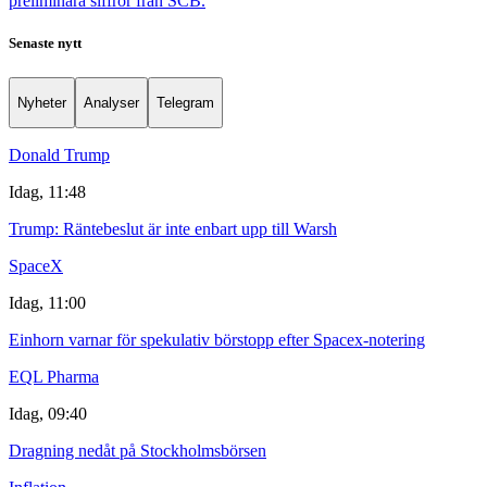
preliminära siffror från SCB.
Senaste nytt
Nyheter
Analyser
Telegram
Donald Trump
Idag, 11:48
Trump: Räntebeslut är inte enbart upp till Warsh
SpaceX
Idag, 11:00
Einhorn varnar för spekulativ börstopp efter Spacex-notering
EQL Pharma
Idag, 09:40
Dragning nedåt på Stockholmsbörsen