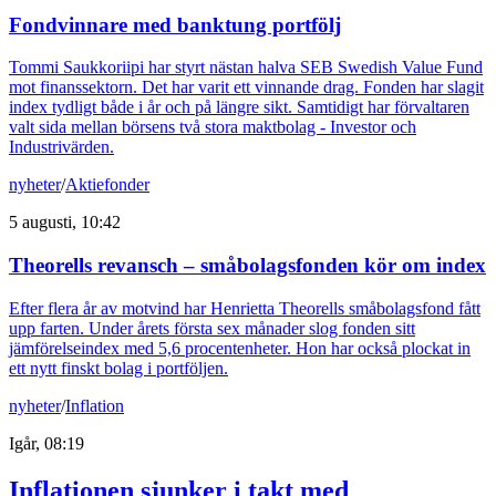
Fondvinnare med banktung portfölj
Tommi Saukkoriipi har styrt nästan halva SEB Swedish Value Fund
mot finanssektorn. Det har varit ett vinnande drag. Fonden har slagit
index tydligt både i år och på längre sikt. Samtidigt har förvaltaren
valt sida mellan börsens två stora maktbolag - Investor och
Industrivärden.
nyheter
/
Aktiefonder
5 augusti, 10:42
Theorells revansch – småbolagsfonden kör om index
Efter flera år av motvind har Henrietta Theorells småbolagsfond fått
upp farten. Under årets första sex månader slog fonden sitt
jämförelseindex med 5,6 procentenheter. Hon har också plockat in
ett nytt finskt bolag i portföljen.
nyheter
/
Inflation
Igår, 08:19
Inflationen sjunker i takt med