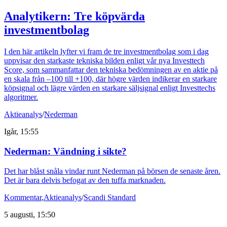
Analytikern: Tre köpvärda
investmentbolag
I den här artikeln lyfter vi fram de tre investmentbolag som i dag
uppvisar den starkaste tekniska bilden enligt vår nya Investtech
Score, som sammanfattar den tekniska bedömningen av en aktie på
en skala från –100 till +100, där högre värden indikerar en starkare
köpsignal och lägre värden en starkare säljsignal enligt Investtechs
algoritmer.
Aktieanalys
/
Nederman
Igår, 15:55
Nederman: Vändning i sikte?
Det har blåst snåla vindar runt Nederman på börsen de senaste åren.
Det är bara delvis befogat av den tuffa marknaden.
Kommentar
,
Aktieanalys
/
Scandi Standard
5 augusti, 15:50