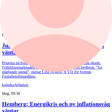
1 år
Just nu
:
Trump: Räntebeslut är inte enbart upp till Warsh
nyheter
/
Bostadsmarknad
Idag, 07:15
Juli bjöd på billigare bostadsrätter – nu
väntar en aktiv marknad
Priserna på bostadsrätter sjönk i juli medan villapriserna ökade.
Fritidshusmarknaden bjöd samtidigt på månadens tredbrott. "En
glädjande signal", menar Liza Nyberg, tf VD för Svensk
Fastighetsförmedling.
krönika
/
Inflation
Idag, 09:38
Hemberg: Energikris och ny inflationsvåg
väntar