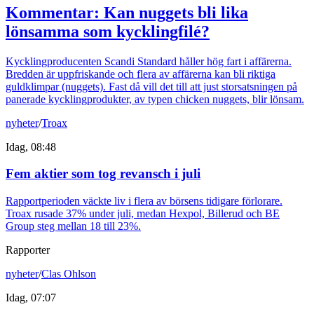
Kommentar: Kan nuggets bli lika
lönsamma som kycklingfilé?
Kycklingproducenten Scandi Standard håller hög fart i affärerna.
Bredden är uppfriskande och flera av affärerna kan bli riktiga
guldklimpar (nuggets). Fast då vill det till att just storsatsningen på
panerade kycklingprodukter, av typen chicken nuggets, blir lönsam.
nyheter
/
Troax
Idag, 08:48
Fem aktier som tog revansch i juli
Rapportperioden väckte liv i flera av börsens tidigare förlorare.
Troax rusade 37% under juli, medan Hexpol, Billerud och BE
Group steg mellan 18 till 23%.
Rapporter
nyheter
/
Clas Ohlson
Idag, 07:07