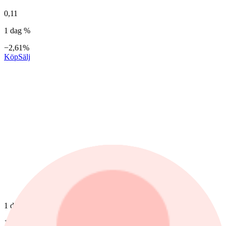
0,11
1 dag %
−2,61%
Köp
Sälj
1 dag
1 mån