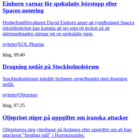
Einhorn varnar för spekulativ börstopp efter
Spacex-notering
Hedgefondförvaltaren David Einhorn anser att rymdbolaget Spacex
rekordnotering kan komma att ses som ett tecken på att
aktiemarknaden närmar sig en spekulativ topp.
nyheter
/
EQL Pharma
Idag, 09:40
Dragning nedåt på Stockholmsbörsen
Stockholmsbörsen inledde fredagen oregelbundet med dragning
nedåt.
nyheter
/
Oljepriset
Idag, 07:25
Oljepriset stiger på uppgifter om iranska attacker
Oljepriserna steg ytterligare på fredagen efter uppgifter om att Iran
attackerat "fientliga mål" i Hormuzsundet.