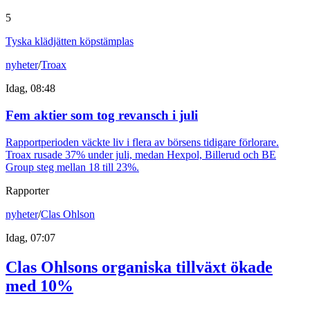
5
Tyska klädjätten köpstämplas
nyheter
/
Troax
Idag, 08:48
Fem aktier som tog revansch i juli
Rapportperioden väckte liv i flera av börsens tidigare förlorare.
Troax rusade 37% under juli, medan Hexpol, Billerud och BE
Group steg mellan 18 till 23%.
Rapporter
nyheter
/
Clas Ohlson
Idag, 07:07
Clas Ohlsons organiska tillväxt ökade
med 10%