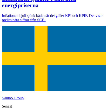
energipriserna
Inflationen i juli sjönk både när det gäller KPI och KPIF. Det visar
preliminära siffror från SCB.
Valuno Group
Senast