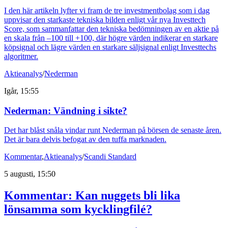
I den här artikeln lyfter vi fram de tre investmentbolag som i dag
uppvisar den starkaste tekniska bilden enligt vår nya Investtech
Score, som sammanfattar den tekniska bedömningen av en aktie på
en skala från –100 till +100, där högre värden indikerar en starkare
köpsignal och lägre värden en starkare säljsignal enligt Investtechs
algoritmer.
Aktieanalys
/
Nederman
Igår, 15:55
Nederman: Vändning i sikte?
Det har blåst snåla vindar runt Nederman på börsen de senaste åren.
Det är bara delvis befogat av den tuffa marknaden.
Kommentar
,
Aktieanalys
/
Scandi Standard
5 augusti, 15:50
Kommentar: Kan nuggets bli lika
lönsamma som kycklingfilé?