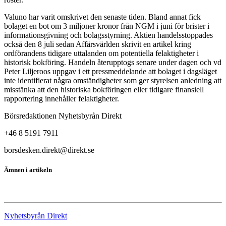
Valuno har varit omskrivet den senaste tiden. Bland annat fick
bolaget en bot om 3 miljoner kronor från NGM i juni för brister i
informationsgivning och bolagsstyrning. Aktien handelsstoppades
också den 8 juli sedan Affärsvärlden skrivit en artikel kring
ordförandens tidigare uttalanden om potentiella felaktigheter i
historisk bokföring. Handeln återupptogs senare under dagen och vd
Peter Liljeroos uppgav i ett pressmeddelande att bolaget i dagsläget
inte identifierat några omständigheter som ger styrelsen anledning att
misstänka att den historiska bokföringen eller tidigare finansiell
rapportering innehåller felaktigheter.
Börsredaktionen Nyhetsbyrån Direkt
+46 8 5191 7911
borsdesken.direkt@direkt.se
Ämnen i artikeln
Valuno Group
Nyhetsbyrån Direkt