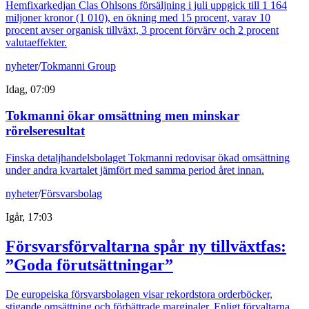
Hemfixarkedjan Clas Ohlsons försäljning i juli uppgick till 1 164
miljoner kronor (1 010), en ökning med 15 procent, varav 10
procent avser organisk tillväxt, 3 procent förvärv och 2 procent
valutaeffekter.
nyheter
/
Tokmanni Group
Idag, 07:09
Tokmanni ökar omsättning men minskar
rörelseresultat
Finska detaljhandelsbolaget Tokmanni redovisar ökad omsättning
under andra kvartalet jämfört med samma period året innan.
nyheter
/
Försvarsbolag
Igår, 17:03
Försvarsförvaltarna spår ny tillväxtfas:
”Goda förutsättningar”
De europeiska försvarsbolagen visar rekordstora orderböcker,
stigande omsättning och förbättrade marginaler. Enligt förvaltarna