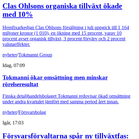
Clas Ohlsons organiska tillväxt ökade
med 10%
Hemfixarkedjan Clas Ohlsons försäljning i juli uppgick till 1 164
miljoner kronor (1 010), en ökning med 15 procent, varav 10
procent avser organisk tillväxt, 3 procent förvärv och 2 procent
valutaeffekter.
nyheter
/
Tokmanni Group
Idag, 07:09
Tokmanni ökar omsättning men minskar
rörelseresultat
Finska detaljhandelsbolaget Tokmanni redovisar ökad omsättning
under andra kvartalet jämfört med samma period året innan.
nyheter
/
Försvarsbolag
Igår, 17:03
Försvarsförvaltarna spår ny tillväxtfas: