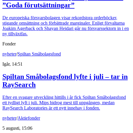
”Goda förutsättningar”
De europeiska försvarsbolagen visar rekordstora orderböcker,
stigande omsättning och förbättrade marginaler. Enligt förvaltarna
Joakim Agerback och Shayan Heidari går nu försvarssektorn in i en
ny tillväxtfas.
Fonder
nyheter
/
Spiltan Småbolagsfond
Igår, 14:51
Spiltan Småbolagsfond lyfte i juli – tar in
RaySearch
Efter en svagare utveckling hittills i år fick Spiltan Småbolagsfond
ett tydligt lyft i juli. Mips bidrog mest till uppgången, medan
RaySearch Laboratories är ett nytt innehav i fonden.
nyheter
/
Aktiefonder
5 augusti, 15:06