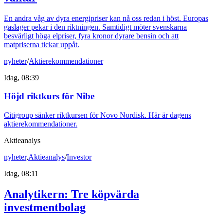
En andra våg av dyra energipriser kan nå oss redan i höst. Europas
gaslager pekar i den riktningen. Samtidigt möter svenskarna
besvärligt höga elpriser, fyra kronor dyrare bensin och att
matpriserna tickar uppåt.
nyheter
/
Aktierekommendationer
Idag, 08:39
Höjd riktkurs för Nibe
Citigroup sänker riktkursen för Novo Nordisk. Här är dagens
aktierekommendationer.
Aktieanalys
nyheter
,
Aktieanalys
/
Investor
Idag, 08:11
Analytikern: Tre köpvärda
investmentbolag