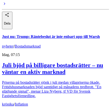
Dela
Just nu
:
Trump: Räntebeslut är inte enbart upp till Warsh
nyheter
/
Bostadsmarknad
Idag, 07:15
Juli bjöd på billigare bostadsrätter – nu
väntar en aktiv marknad
Priserna på bostadsrätter sjönk i juli medan villapriserna ökade.
Fritidshusmarknaden bjöd samtidigt på månadens tredbrott. "En
glädjande signal", menar Liza Nyberg, tf VD för Svensk
Fastighetsförmedling.
krönika
/
Inflation