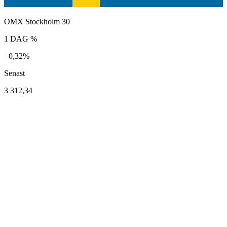
OMX Stockholm 30
1 DAG %
−0,32%
Senast
3 312,34