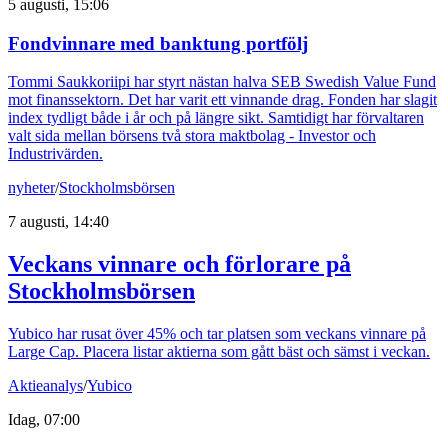
5 augusti, 15:06
Fondvinnare med banktung portfölj
Tommi Saukkoriipi har styrt nästan halva SEB Swedish Value Fund
mot finanssektorn. Det har varit ett vinnande drag. Fonden har slagit
index tydligt både i år och på längre sikt. Samtidigt har förvaltaren
valt sida mellan börsens två stora maktbolag - Investor och
Industrivärden.
nyheter
/
Stockholmsbörsen
7 augusti, 14:40
Veckans vinnare och förlorare på
Stockholmsbörsen
Yubico har rusat över 45% och tar platsen som veckans vinnare på
Large Cap. Placera listar aktierna som gått bäst och sämst i veckan.
Aktieanalys
/
Yubico
Idag, 07:00