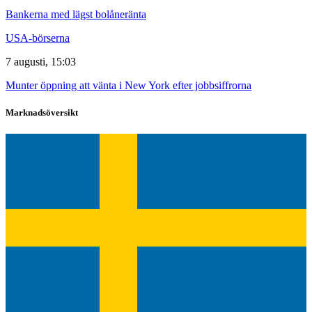
Bankerna med lägst bolåneränta
USA-börserna
7 augusti, 15:03
Munter öppning att vänta i New York efter jobbsiffrorna
Marknadsöversikt