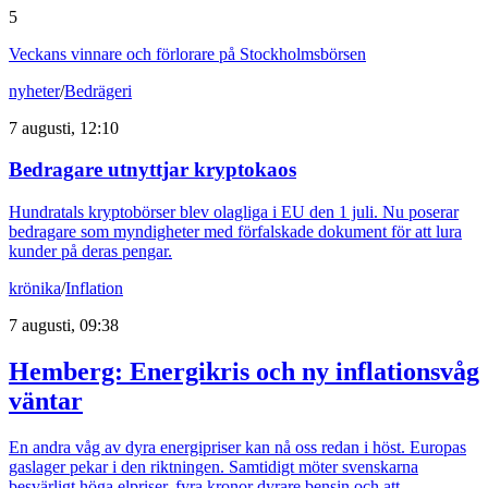
5
Veckans vinnare och förlorare på Stockholmsbörsen
nyheter
/
Bedrägeri
7 augusti, 12:10
Bedragare utnyttjar kryptokaos
Hundratals kryptobörser blev olagliga i EU den 1 juli. Nu poserar
bedragare som myndigheter med förfalskade dokument för att lura
kunder på deras pengar.
krönika
/
Inflation
7 augusti, 09:38
Hemberg: Energikris och ny inflationsvåg
väntar
En andra våg av dyra energipriser kan nå oss redan i höst. Europas
gaslager pekar i den riktningen. Samtidigt möter svenskarna
besvärligt höga elpriser, fyra kronor dyrare bensin och att