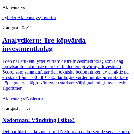
Aktieanalys
nyheter
,
Aktieanalys
/
Investor
7 augusti, 08:11
Analytikern: Tre köpvärda
investmentbolag
I den här artikeln lyfter vi fram de tre investmentbolag som i dag
uppvisar den starkaste tekniska bilden enligt vår nya Investtech
Score, som sammanfattar den tekniska bedömningen av en aktie på
en skala från –100 till +100, där högre värden indikerar en starkare
köpsignal och lägre värden en starkare säljsignal enligt Investtechs
algoritmer.
Aktieanalys
/
Nederman
6 augusti, 15:55
Nederman: Vändning i sikte?
Det har blåst snåla vindar runt Nederman på börsen de senaste åren.