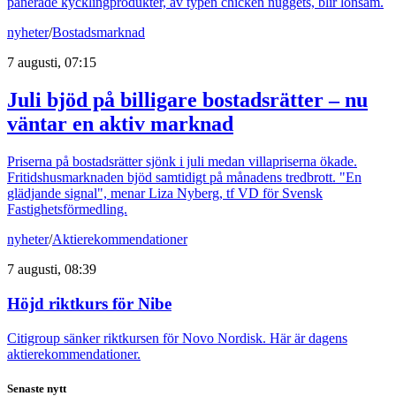
panerade kycklingprodukter, av typen chicken nuggets, blir lönsam.
nyheter
/
Bostadsmarknad
7 augusti, 07:15
Juli bjöd på billigare bostadsrätter – nu
väntar en aktiv marknad
Priserna på bostadsrätter sjönk i juli medan villapriserna ökade.
Fritidshusmarknaden bjöd samtidigt på månadens tredbrott. "En
glädjande signal", menar Liza Nyberg, tf VD för Svensk
Fastighetsförmedling.
nyheter
/
Aktierekommendationer
7 augusti, 08:39
Höjd riktkurs för Nibe
Citigroup sänker riktkursen för Novo Nordisk. Här är dagens
aktierekommendationer.
Senaste nytt