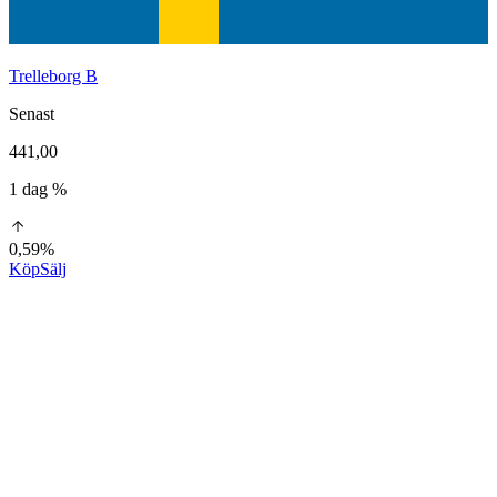
Trelleborg B
Senast
441,00
1 dag %
0,59%
Köp
Sälj