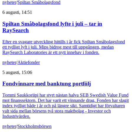
nyheter
/
Spiltan Småbolagsfond
6 augusti, 14:51
Spiltan Småbolagsfond lyfte i juli – tar in
RaySearch
Efter en svagare utveckling hittills i år fick Spiltan Småbolagsfond
ett tydligt lyft i juli. Mips bidrog mest till uppgången, medan
RaySearch Laboratories är ett nytt innehav i fonden.
nyheter
/
Aktiefonder
5 augusti, 15:06
Fondvinnare med banktung portfölj
Tommi Saukkoriipi har styrt nästan halva SEB Swedish Value Fund
mot finanssektorn. Det har varit ett vinnande drag. Fonden har slagit
index tydligt både i år och på längre sikt. Samtidigt har förvaltaren
valt sida mellan börsens två stora maktbolag - Investor och
Industrivärden.
nyheter
/
Stockholmsbörsen