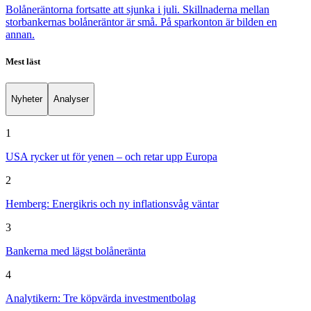
Bolåneräntorna fortsatte att sjunka i juli. Skillnaderna mellan
storbankernas bolåneräntor är små. På sparkonton är bilden en
annan.
Mest läst
Nyheter
Analyser
1
USA rycker ut för yenen – och retar upp Europa
2
Hemberg: Energikris och ny inflationsvåg väntar
3
Bankerna med lägst bolåneränta
4
Analytikern: Tre köpvärda investmentbolag