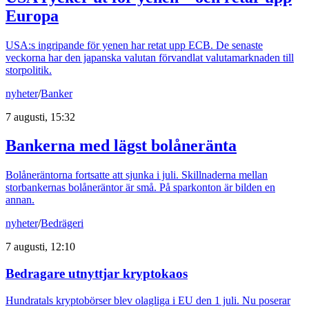
Europa
USA:s ingripande för yenen har retat upp ECB. De senaste
veckorna har den japanska valutan förvandlat valutamarknaden till
storpolitik.
nyheter
/
Banker
7 augusti, 15:32
Bankerna med lägst bolåneränta
Bolåneräntorna fortsatte att sjunka i juli. Skillnaderna mellan
storbankernas bolåneräntor är små. På sparkonton är bilden en
annan.
nyheter
/
Bedrägeri
7 augusti, 12:10
Bedragare utnyttjar kryptokaos
Hundratals kryptobörser blev olagliga i EU den 1 juli. Nu poserar