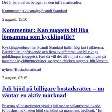
Det är bara delvis befogat av den tuffa marknaden.
Kommentar
,
Aktieanalys
/
Scandi Standard
5 augusti, 15:50
Kommentar: Kan nuggets bli lika
lönsamma som kycklingfilé?
Kycklingproducenten Scandi Standard håller hög fart i affärerna.
Bredden är uppfriskande och flera av affärerna kan bli riktiga
guldklimpar (nuggets). Fast då vill det till att just storsatsningen på
panerade kycklingprodukter, av typen chicken nuggets, blir lönsam.
nyheter
/
Bostadsmarknad
7 augusti, 07:15
Juli bjöd på billigare bostadsrätter – nu
väntar en aktiv marknad
Priserna på bostadsrätter sjönk i juli medan villapriserna ökade.
Fritidshusmarknaden bjöd samtidigt på månadens tredbrott. "En