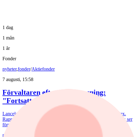
1 dag
1 mån
1 år
Fonder
nyheter
,
fonder
/
Aktiefonder
7 augusti, 15:58
Förvaltaren efter Troax rusning:
"Fortsatt stor potential"
Lancelot Sverige steg 8,6% i juli, mot 2,2% för jämförelseindex.
Rapportvinnarna Mips och Troax bidrog till uppgången. I Troax ser
förvaltaren Erik Bertilsson fortsatt stor potential.
nyheter
/
Försvarsbolag