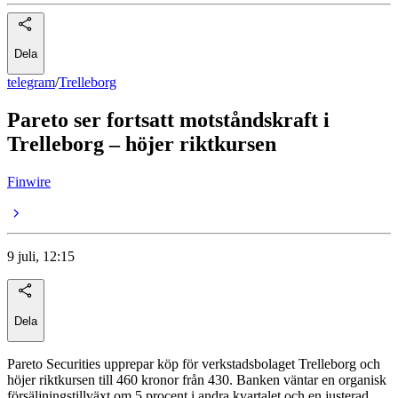
Dela
telegram
/
Trelleborg
Pareto ser fortsatt motståndskraft i
Trelleborg – höjer riktkursen
Finwire
9 juli, 12:15
Dela
Pareto Securities upprepar köp för verkstadsbolaget Trelleborg och
höjer riktkursen till 460 kronor från 430. Banken väntar en organisk
försäljningstillväxt om 5 procent i andra kvartalet och en justerad