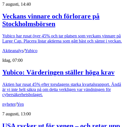
7 augusti, 14:40
Veckans vinnare och förlorare på
Stockholmsbörsen
Yubico har rusat över 45% och tar platsen som veckans vinnare på
Large Cap. Placera listar aktierna som gått bäst och sämst i veckan.
Aktieanalys
/
Yubico
Idag, 07:00
Yubico: Värderingen ställer höga krav
Aktien har rusat 45% efter torsdagens starka kvartalsrapport. Ändå
är vi inte helt säkra på om detta verkligen var vändningen för
cybersäkerhetsbolaget.
nyheter
/
Yen
7 augusti, 13:00
USA rycker ut för yenen – och retar upp