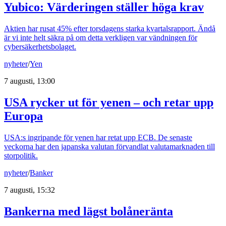
Yubico: Värderingen ställer höga krav
Aktien har rusat 45% efter torsdagens starka kvartalsrapport. Ändå
är vi inte helt säkra på om detta verkligen var vändningen för
cybersäkerhetsbolaget.
nyheter
/
Yen
7 augusti, 13:00
USA rycker ut för yenen – och retar upp
Europa
USA:s ingripande för yenen har retat upp ECB. De senaste
veckorna har den japanska valutan förvandlat valutamarknaden till
storpolitik.
nyheter
/
Banker
7 augusti, 15:32
Bankerna med lägst bolåneränta