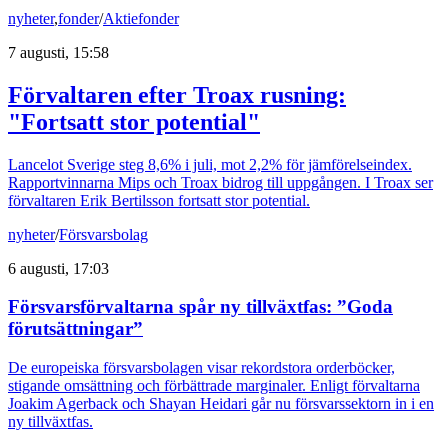
nyheter
,
fonder
/
Aktiefonder
7 augusti, 15:58
Förvaltaren efter Troax rusning:
"Fortsatt stor potential"
Lancelot Sverige steg 8,6% i juli, mot 2,2% för jämförelseindex.
Rapportvinnarna Mips och Troax bidrog till uppgången. I Troax ser
förvaltaren Erik Bertilsson fortsatt stor potential.
nyheter
/
Försvarsbolag
6 augusti, 17:03
Försvarsförvaltarna spår ny tillväxtfas: ”Goda
förutsättningar”
De europeiska försvarsbolagen visar rekordstora orderböcker,
stigande omsättning och förbättrade marginaler. Enligt förvaltarna
Joakim Agerback och Shayan Heidari går nu försvarssektorn in i en
ny tillväxtfas.