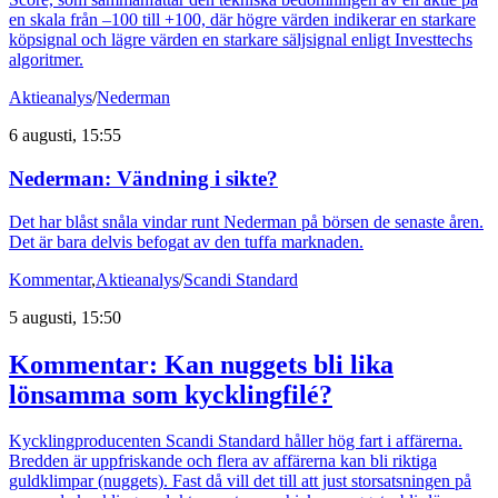
en skala från –100 till +100, där högre värden indikerar en starkare
köpsignal och lägre värden en starkare säljsignal enligt Investtechs
algoritmer.
Aktieanalys
/
Nederman
6 augusti, 15:55
Nederman: Vändning i sikte?
Det har blåst snåla vindar runt Nederman på börsen de senaste åren.
Det är bara delvis befogat av den tuffa marknaden.
Kommentar
,
Aktieanalys
/
Scandi Standard
5 augusti, 15:50
Kommentar: Kan nuggets bli lika
lönsamma som kycklingfilé?
Kycklingproducenten Scandi Standard håller hög fart i affärerna.
Bredden är uppfriskande och flera av affärerna kan bli riktiga
guldklimpar (nuggets). Fast då vill det till att just storsatsningen på