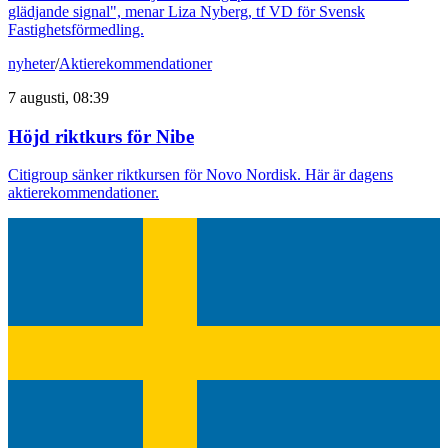
glädjande signal", menar Liza Nyberg, tf VD för Svensk
Fastighetsförmedling.
nyheter
/
Aktierekommendationer
7 augusti, 08:39
Höjd riktkurs för Nibe
Citigroup sänker riktkursen för Novo Nordisk. Här är dagens
aktierekommendationer.