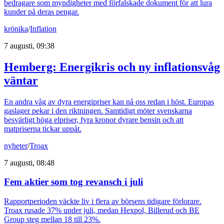
bedragare som myndigheter med förfalskade dokument för att lura
kunder på deras pengar.
krönika
/
Inflation
7 augusti, 09:38
Hemberg: Energikris och ny inflationsvåg
väntar
En andra våg av dyra energipriser kan nå oss redan i höst. Europas
gaslager pekar i den riktningen. Samtidigt möter svenskarna
besvärligt höga elpriser, fyra kronor dyrare bensin och att
matpriserna tickar uppåt.
nyheter
/
Troax
7 augusti, 08:48
Fem aktier som tog revansch i juli
Rapportperioden väckte liv i flera av börsens tidigare förlorare.
Troax rusade 37% under juli, medan Hexpol, Billerud och BE
Group steg mellan 18 till 23%.