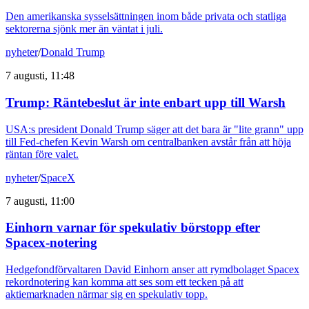
Den amerikanska sysselsättningen inom både privata och statliga
sektorerna sjönk mer än väntat i juli.
nyheter
/
Donald Trump
7 augusti, 11:48
Trump: Räntebeslut är inte enbart upp till Warsh
USA:s president Donald Trump säger att det bara är "lite grann" upp
till Fed-chefen Kevin Warsh om centralbanken avstår från att höja
räntan före valet.
nyheter
/
SpaceX
7 augusti, 11:00
Einhorn varnar för spekulativ börstopp efter
Spacex-notering
Hedgefondförvaltaren David Einhorn anser att rymdbolaget Spacex
rekordnotering kan komma att ses som ett tecken på att
aktiemarknaden närmar sig en spekulativ topp.