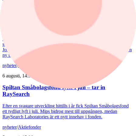
6 augusti, 17:03
Försvarsförvaltarna spår ny tillväxtfas: ”Goda
förutsättningar”
De europeiska försvarsbolagen visar rekordstora orderböcker,
stigande omsättning och förbättrade marginaler. Enligt förvaltarna
Joakim Agerback och Shayan Heidari går nu försvarssektorn in i en
ny tillväxtfas.
nyheter
/
Spiltan Småbolagsfond
6 augusti, 14:51
Spiltan Småbolagsfond lyfte i juli – tar in
RaySearch
Efter en svagare utveckling hittills i år fick Spiltan Småbolagsfond
ett tydligt lyft i juli. Mips bidrog mest till uppgången, medan
RaySearch Laboratories är ett nytt innehav i fonden.
nyheter
/
Aktiefonder