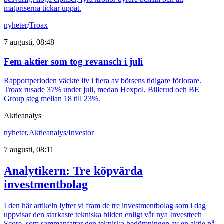
matpriserna tickar uppåt.
nyheter
/
Troax
7 augusti, 08:48
Fem aktier som tog revansch i juli
Rapportperioden väckte liv i flera av börsens tidigare förlorare.
Troax rusade 37% under juli, medan Hexpol, Billerud och BE
Group steg mellan 18 till 23%.
Aktieanalys
nyheter
,
Aktieanalys
/
Investor
7 augusti, 08:11
Analytikern: Tre köpvärda
investmentbolag
I den här artikeln lyfter vi fram de tre investmentbolag som i dag
uppvisar den starkaste tekniska bilden enligt vår nya Investtech
Score, som sammanfattar den tekniska bedömningen av en aktie på