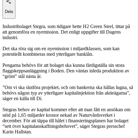
Dela
Industribolaget Stegra, som tidigare hette H2 Green Steel, tittar på
att genomföra en nyemission. Det enligt uppgifter till Dagens
industri.
Det ska röra sig om en nyemission i miljardklassen, som kan
potentiellt kombineras med ytterligare banklån.
Pengarna behövs för att bolaget ska kunna färdigställa sin stora
flaggskeppsanläggning i Boden. Den väntas inleda produktion av
“grönt” stål nästa år.
”Om vi ska slutföra projektet, och om bankerna ska hållas lugna, så
behövs någon typ av ytterligare kapitalinjektion från aktieägarna”,
säger en källa till Di.
Stegras behov av kapital kommer efter att man fått en ansökan om
stöd på 1,65 miljarder kronor nekad av Naturvårdsverket i
december. För att täppa till hålet i finansieringsplanen har bolaget
“sett över kapitalanskaffningsbehovet”, säger Stegras presschef
Karin Hallstan.