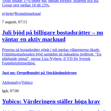
Troax rusade 37% under juli, medan Hexpol, Billerud och BE
Group steg mellan 18 till 23%.
nyheter
/
Bostadsmarknad
7 augusti, 07:15
Juli bjöd på billigare bostadsrätter – nu
väntar en aktiv marknad
Priserna på bostadsrätter sjönk i juli medan villapriserna ökade.
Fritidshusmarknaden bjöd samtidigt på månadens tredbrott. "En
glädjande signal", menar Liza Nyberg, tf VD för Svensk
Fastighetsförmedling.
Just nu
:
Oregelbundet på Stockholmsbörsen
Aktieanalys
/
Yubico
Igår, 07:00
Yubico: Värderingen ställer höga krav