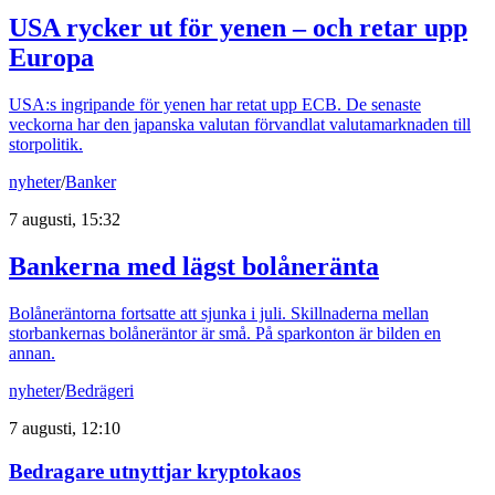
USA rycker ut för yenen – och retar upp
Europa
USA:s ingripande för yenen har retat upp ECB. De senaste
veckorna har den japanska valutan förvandlat valutamarknaden till
storpolitik.
nyheter
/
Banker
7 augusti, 15:32
Bankerna med lägst bolåneränta
Bolåneräntorna fortsatte att sjunka i juli. Skillnaderna mellan
storbankernas bolåneräntor är små. På sparkonton är bilden en
annan.
nyheter
/
Bedrägeri
7 augusti, 12:10
Bedragare utnyttjar kryptokaos