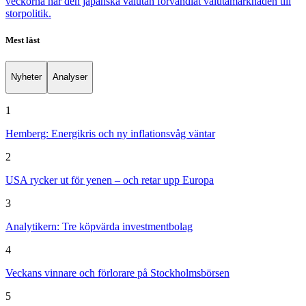
veckorna har den japanska valutan förvandlat valutamarknaden till
storpolitik.
Mest läst
Nyheter
Analyser
1
Hemberg: Energikris och ny inflationsvåg väntar
2
USA rycker ut för yenen – och retar upp Europa
3
Analytikern: Tre köpvärda investmentbolag
4
Veckans vinnare och förlorare på Stockholmsbörsen
5