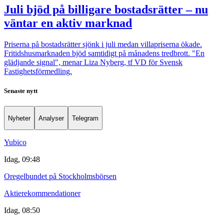
Juli bjöd på billigare bostadsrätter – nu
väntar en aktiv marknad
Priserna på bostadsrätter sjönk i juli medan villapriserna ökade.
Fritidshusmarknaden bjöd samtidigt på månadens tredbrott. "En
glädjande signal", menar Liza Nyberg, tf VD för Svensk
Fastighetsförmedling.
Senaste nytt
Nyheter
Analyser
Telegram
Yubico
Idag, 09:48
Oregelbundet på Stockholmsbörsen
Aktierekommendationer
Idag, 08:50