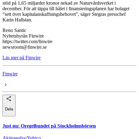
stöd på 1,65 miljarder kronor nekad av Naturvårdsverket i
december. För att täppa till hålet i finansieringsplanen har bolaget
“sett över kapitalanskaffningsbehovet”, säger Stegras presschef
Karin Hallstan.
Reno Santic
Nyhetsbyrån Finwire
https://twitter.com/finwire
newsroom@finwire.se
Läs mer på Finwire
Finwire
Dela
Just nu
:
Oregelbundet på Stockholmsbörsen
Aktieanalys
/
Yubico