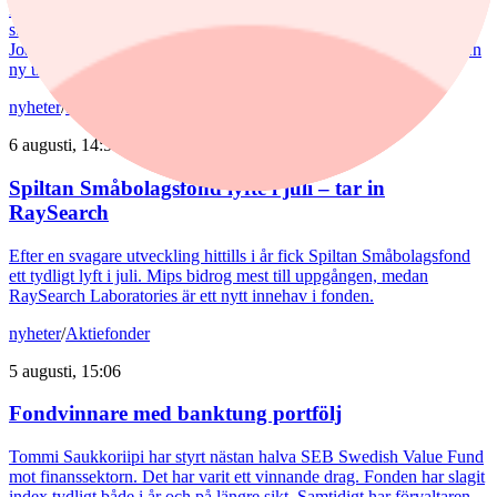
De europeiska försvarsbolagen visar rekordstora orderböcker,
stigande omsättning och förbättrade marginaler. Enligt förvaltarna
Joakim Agerback och Shayan Heidari går nu försvarssektorn in i en
ny tillväxtfas.
nyheter
/
Spiltan Småbolagsfond
6 augusti, 14:51
Spiltan Småbolagsfond lyfte i juli – tar in
RaySearch
Efter en svagare utveckling hittills i år fick Spiltan Småbolagsfond
ett tydligt lyft i juli. Mips bidrog mest till uppgången, medan
RaySearch Laboratories är ett nytt innehav i fonden.
nyheter
/
Aktiefonder
5 augusti, 15:06
Fondvinnare med banktung portfölj
Tommi Saukkoriipi har styrt nästan halva SEB Swedish Value Fund
mot finanssektorn. Det har varit ett vinnande drag. Fonden har slagit
index tydligt både i år och på längre sikt. Samtidigt har förvaltaren