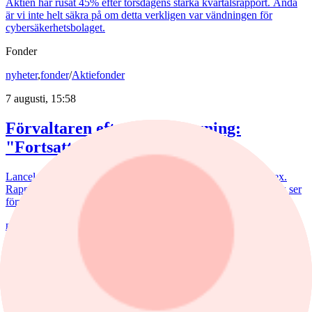
Aktien har rusat 45% efter torsdagens starka kvartalsrapport. Ändå
är vi inte helt säkra på om detta verkligen var vändningen för
cybersäkerhetsbolaget.
Fonder
nyheter
,
fonder
/
Aktiefonder
7 augusti, 15:58
Förvaltaren efter Troax rusning:
"Fortsatt stor potential"
Lancelot Sverige steg 8,6% i juli, mot 2,2% för jämförelseindex.
Rapportvinnarna Mips och Troax bidrog till uppgången. I Troax ser
förvaltaren Erik Bertilsson fortsatt stor potential.
nyheter
/
Försvarsbolag
6 augusti, 17:03
Försvarsförvaltarna spår ny tillväxtfas: ”Goda
förutsättningar”