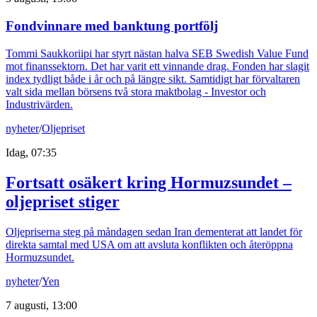
Fondvinnare med banktung portfölj
Tommi Saukkoriipi har styrt nästan halva SEB Swedish Value Fund
mot finanssektorn. Det har varit ett vinnande drag. Fonden har slagit
index tydligt både i år och på längre sikt. Samtidigt har förvaltaren
valt sida mellan börsens två stora maktbolag - Investor och
Industrivärden.
nyheter
/
Oljepriset
Idag, 07:35
Fortsatt osäkert kring Hormuzsundet –
oljepriset stiger
Oljepriserna steg på måndagen sedan Iran dementerat att landet för
direkta samtal med USA om att avsluta konflikten och återöppna
Hormuzsundet.
nyheter
/
Yen
7 augusti, 13:00