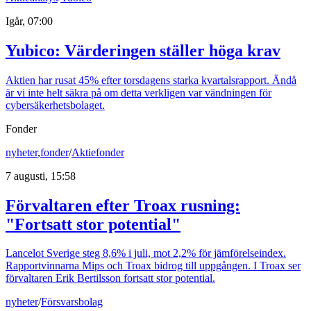
Igår, 07:00
Yubico: Värderingen ställer höga krav
Aktien har rusat 45% efter torsdagens starka kvartalsrapport. Ändå
är vi inte helt säkra på om detta verkligen var vändningen för
cybersäkerhetsbolaget.
Fonder
nyheter
,
fonder
/
Aktiefonder
7 augusti, 15:58
Förvaltaren efter Troax rusning:
"Fortsatt stor potential"
Lancelot Sverige steg 8,6% i juli, mot 2,2% för jämförelseindex.
Rapportvinnarna Mips och Troax bidrog till uppgången. I Troax ser
förvaltaren Erik Bertilsson fortsatt stor potential.
nyheter
/
Försvarsbolag