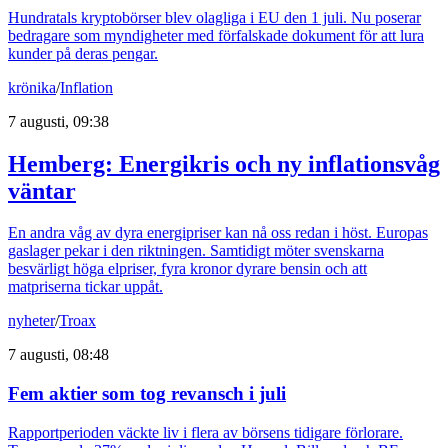
Hundratals kryptobörser blev olagliga i EU den 1 juli. Nu poserar
bedragare som myndigheter med förfalskade dokument för att lura
kunder på deras pengar.
krönika
/
Inflation
7 augusti, 09:38
Hemberg: Energikris och ny inflationsvåg
väntar
En andra våg av dyra energipriser kan nå oss redan i höst. Europas
gaslager pekar i den riktningen. Samtidigt möter svenskarna
besvärligt höga elpriser, fyra kronor dyrare bensin och att
matpriserna tickar uppåt.
nyheter
/
Troax
7 augusti, 08:48
Fem aktier som tog revansch i juli
Rapportperioden väckte liv i flera av börsens tidigare förlorare.