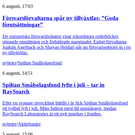
6 augusti, 17:03
Försvarsförvaltarna spår ny tillväxtfas: ”Goda
förutsättningar”
De europeiska försvarsbolagen visar rekordstora orderböcker,
stigande omsättning och förbättrade marginaler. Enligt förvaltarna
Joakim Agerback och Shayan Heidari går nu försvarssektorn in i en
ny tillväxtfas.
nyheter
/
Spiltan Småbolagsfond
6 augusti, 14:51
Spiltan Småbolagsfond lyfte i juli – tar in
RaySearch
Efter en svagare utveckling hittills i år fick Spiltan Småbolagsfond
ett tydligt lyft i juli. Mips bidrog mest till uppgången, medan
RaySearch Laboratories är ett nytt innehav i fonden.
nyheter
/
Aktiefonder
5 augusti, 15:06