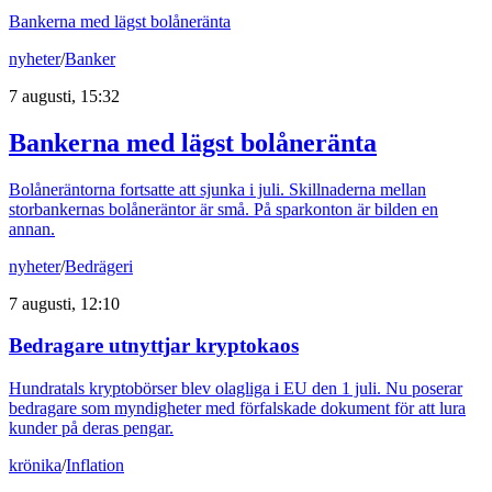
Bankerna med lägst bolåneränta
nyheter
/
Banker
7 augusti, 15:32
Bankerna med lägst bolåneränta
Bolåneräntorna fortsatte att sjunka i juli. Skillnaderna mellan
storbankernas bolåneräntor är små. På sparkonton är bilden en
annan.
nyheter
/
Bedrägeri
7 augusti, 12:10
Bedragare utnyttjar kryptokaos
Hundratals kryptobörser blev olagliga i EU den 1 juli. Nu poserar
bedragare som myndigheter med förfalskade dokument för att lura
kunder på deras pengar.
krönika
/
Inflation