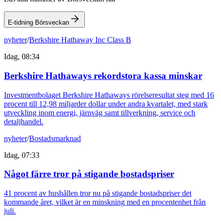
E-tidning Börsveckan
nyheter
/
Berkshire Hathaway Inc Class B
Idag, 08:34
Berkshire Hathaways rekordstora kassa minskar
Investmentbolaget Berkshire Hathaways rörelseresultat steg med 16
procent till 12,98 miljarder dollar under andra kvartalet, med stark
utveckling inom energi, järnväg samt tillverkning, service och
detaljhandel.
nyheter
/
Bostadsmarknad
Idag, 07:33
Något färre tror på stigande bostadspriser
41 procent av hushållen tror nu på stigande bostadspriser det
kommande året, vilket är en minskning med en procentenhet från
juli.