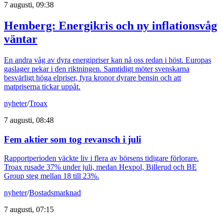
7 augusti, 09:38
Hemberg: Energikris och ny inflationsvåg
väntar
En andra våg av dyra energipriser kan nå oss redan i höst. Europas
gaslager pekar i den riktningen. Samtidigt möter svenskarna
besvärligt höga elpriser, fyra kronor dyrare bensin och att
matpriserna tickar uppåt.
nyheter
/
Troax
7 augusti, 08:48
Fem aktier som tog revansch i juli
Rapportperioden väckte liv i flera av börsens tidigare förlorare.
Troax rusade 37% under juli, medan Hexpol, Billerud och BE
Group steg mellan 18 till 23%.
nyheter
/
Bostadsmarknad
7 augusti, 07:15