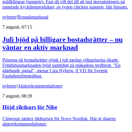
guldklimpar (nuggets). Fast då vill det till att just storsatsningen på
panerade kycklingprodukter, av typen chicken nuggets, blir lönsam.
nyheter
/
Bostadsmarknad
7 augusti, 07:15
Juli bjöd på billigare bostadsrätter – nu
väntar en aktiv marknad
Priserna på bostadsrätter sjönk i juli medan villapriserna ökade.
Fritidshusmarknaden bjöd samtidigt på månadens tredbrott. "En
glädjande signal", menar Liza Nyberg, tf VD för Svensk
Fastighetsförmedling.
nyheter
/
Aktierekommendationer
7 augusti, 08:39
Höjd riktkurs för Nibe
Citigroup sänker riktkursen för Novo Nordisk. Här är dagens
aktierekommendationer.