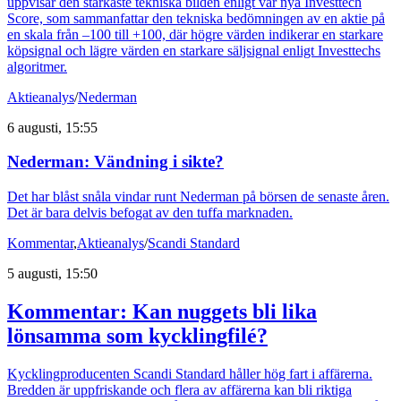
uppvisar den starkaste tekniska bilden enligt vår nya Investtech
Score, som sammanfattar den tekniska bedömningen av en aktie på
en skala från –100 till +100, där högre värden indikerar en starkare
köpsignal och lägre värden en starkare säljsignal enligt Investtechs
algoritmer.
Aktieanalys
/
Nederman
6 augusti, 15:55
Nederman: Vändning i sikte?
Det har blåst snåla vindar runt Nederman på börsen de senaste åren.
Det är bara delvis befogat av den tuffa marknaden.
Kommentar
,
Aktieanalys
/
Scandi Standard
5 augusti, 15:50
Kommentar: Kan nuggets bli lika
lönsamma som kycklingfilé?
Kycklingproducenten Scandi Standard håller hög fart i affärerna.
Bredden är uppfriskande och flera av affärerna kan bli riktiga