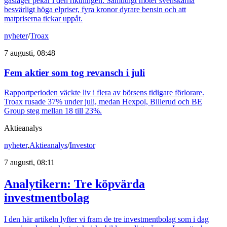
gaslager pekar i den riktningen. Samtidigt möter svenskarna
besvärligt höga elpriser, fyra kronor dyrare bensin och att
matpriserna tickar uppåt.
nyheter
/
Troax
7 augusti, 08:48
Fem aktier som tog revansch i juli
Rapportperioden väckte liv i flera av börsens tidigare förlorare.
Troax rusade 37% under juli, medan Hexpol, Billerud och BE
Group steg mellan 18 till 23%.
Aktieanalys
nyheter
,
Aktieanalys
/
Investor
7 augusti, 08:11
Analytikern: Tre köpvärda
investmentbolag
I den här artikeln lyfter vi fram de tre investmentbolag som i dag