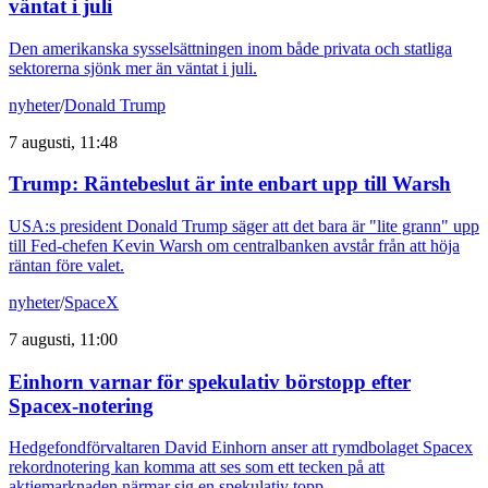
väntat i juli
Den amerikanska sysselsättningen inom både privata och statliga
sektorerna sjönk mer än väntat i juli.
nyheter
/
Donald Trump
7 augusti, 11:48
Trump: Räntebeslut är inte enbart upp till Warsh
USA:s president Donald Trump säger att det bara är "lite grann" upp
till Fed-chefen Kevin Warsh om centralbanken avstår från att höja
räntan före valet.
nyheter
/
SpaceX
7 augusti, 11:00
Einhorn varnar för spekulativ börstopp efter
Spacex-notering
Hedgefondförvaltaren David Einhorn anser att rymdbolaget Spacex
rekordnotering kan komma att ses som ett tecken på att
aktiemarknaden närmar sig en spekulativ topp.