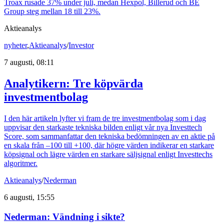
Troax rusade 37% under juli, medan Hexpol, Billerud och BE
Group steg mellan 18 till 23%.
Aktieanalys
nyheter
,
Aktieanalys
/
Investor
7 augusti, 08:11
Analytikern: Tre köpvärda
investmentbolag
I den här artikeln lyfter vi fram de tre investmentbolag som i dag
uppvisar den starkaste tekniska bilden enligt vår nya Investtech
Score, som sammanfattar den tekniska bedömningen av en aktie på
en skala från –100 till +100, där högre värden indikerar en starkare
köpsignal och lägre värden en starkare säljsignal enligt Investtechs
algoritmer.
Aktieanalys
/
Nederman
6 augusti, 15:55
Nederman: Vändning i sikte?