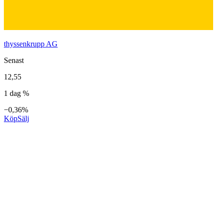
thyssenkrupp AG
Senast
12,55
1 dag %
−0,36%
Köp
Sälj