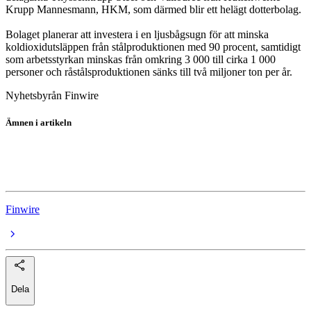
Krupp Mannesmann, HKM, som därmed blir ett helägt dotterbolag.
Bolaget planerar att investera i en ljusbågsugn för att minska
koldioxidutsläppen från stålproduktionen med 90 procent, samtidigt
som arbetsstyrkan minskas från omkring 3 000 till cirka 1 000
personer och råstålsproduktionen sänks till två miljoner ton per år.
Nyhetsbyrån Finwire
Ämnen i artikeln
ThyssenKrupp
Salzgitter
Finwire
Dela