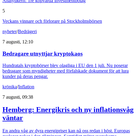
Analytikern: Tre köpvärda investmentbolag
5
Veckans vinnare och förlorare på Stockholmsbörsen
nyheter
/
Bedrägeri
7 augusti, 12:10
Bedragare utnyttjar kryptokaos
Hundratals kryptobörser blev olagliga i EU den 1 juli. Nu poserar
bedragare som myndigheter med förfalskade dokument för att lura
kunder på deras pengar.
krönika
/
Inflation
7 augusti, 09:38
Hemberg: Energikris och ny inflationsvåg
väntar
En andra våg av dyra energipriser kan nå oss redan i höst. Europas