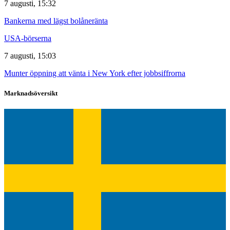
7 augusti, 15:32
Bankerna med lägst bolåneränta
USA-börserna
7 augusti, 15:03
Munter öppning att vänta i New York efter jobbsiffrorna
Marknadsöversikt