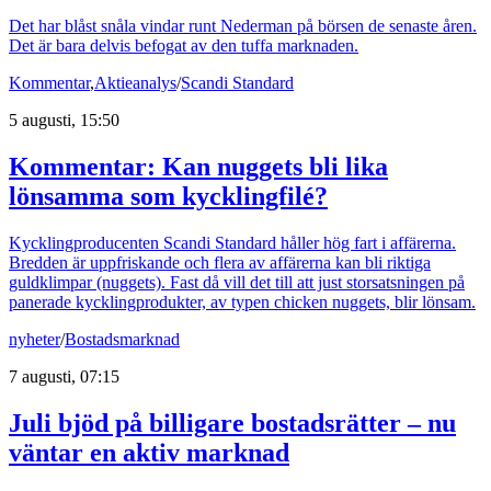
Det har blåst snåla vindar runt Nederman på börsen de senaste åren.
Det är bara delvis befogat av den tuffa marknaden.
Kommentar
,
Aktieanalys
/
Scandi Standard
5 augusti, 15:50
Kommentar: Kan nuggets bli lika
lönsamma som kycklingfilé?
Kycklingproducenten Scandi Standard håller hög fart i affärerna.
Bredden är uppfriskande och flera av affärerna kan bli riktiga
guldklimpar (nuggets). Fast då vill det till att just storsatsningen på
panerade kycklingprodukter, av typen chicken nuggets, blir lönsam.
nyheter
/
Bostadsmarknad
7 augusti, 07:15
Juli bjöd på billigare bostadsrätter – nu
väntar en aktiv marknad