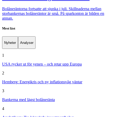
Bolåneräntorna fortsatte att sjunka i juli. Skillnaderna mellan
storbankernas bolåneräntor är små. På sparkonton är bilden en
annan.
Mest läst
Nyheter
Analyser
1
USA rycker ut för yenen – och retar upp Europa
2
Hemberg: Energikris och ny inflationsvåg väntar
3
Bankerna med lägst bolåneränta
4