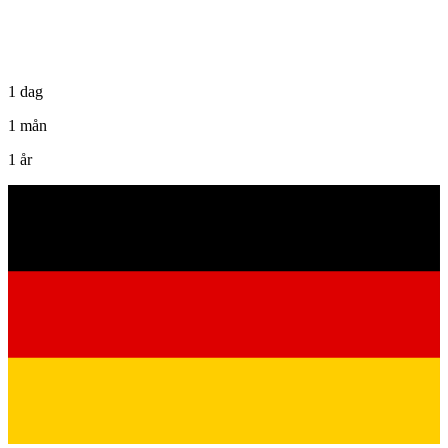
1 dag
1 mån
1 år