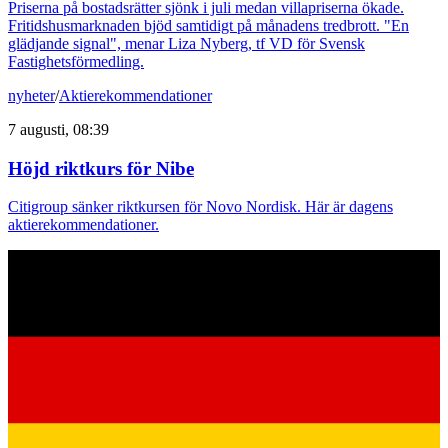
Priserna på bostadsrätter sjönk i juli medan villapriserna ökade.
Fritidshusmarknaden bjöd samtidigt på månadens tredbrott. "En
glädjande signal", menar Liza Nyberg, tf VD för Svensk
Fastighetsförmedling.
nyheter
/
Aktierekommendationer
7 augusti, 08:39
Höjd riktkurs för Nibe
Citigroup sänker riktkursen för Novo Nordisk. Här är dagens
aktierekommendationer.