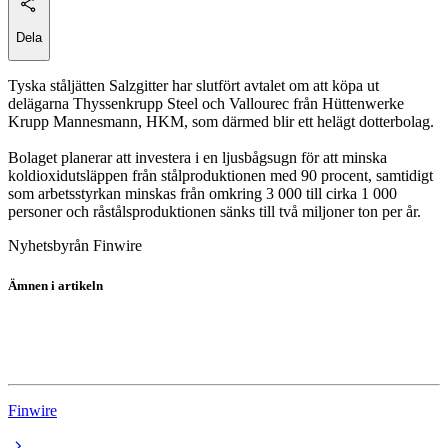
Dela
Tyska ståljätten Salzgitter har slutfört avtalet om att köpa ut
delägarna Thyssenkrupp Steel och Vallourec från Hüttenwerke
Krupp Mannesmann, HKM, som därmed blir ett helägt dotterbolag.
Bolaget planerar att investera i en ljusbågsugn för att minska
koldioxidutsläppen från stålproduktionen med 90 procent, samtidigt
som arbetsstyrkan minskas från omkring 3 000 till cirka 1 000
personer och råstålsproduktionen sänks till två miljoner ton per år.
Nyhetsbyrån Finwire
Ämnen i artikeln
ThyssenKrupp
Salzgitter
Finwire