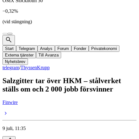
OMX Stockholm 30
−0,32%
(vid stängning)
Start
Telegram
Analys
Forum
Fonder
Privatekonomi
Externa tjänster
Till Avanza
Nyhetsbrev
telegram
/
ThyssenKrupp
Salzgitter tar över HKM – stålverket
ställs om och 2 000 jobb försvinner
Finwire
9 juli, 11:35