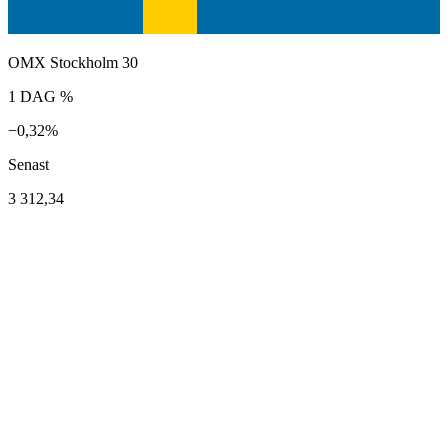
OMX Stockholm 30
1 DAG %
−0,32%
Senast
3 312,34