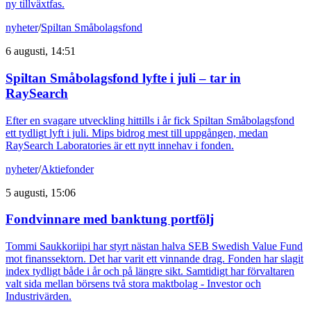
ny tillväxtfas.
nyheter
/
Spiltan Småbolagsfond
6 augusti, 14:51
Spiltan Småbolagsfond lyfte i juli – tar in
RaySearch
Efter en svagare utveckling hittills i år fick Spiltan Småbolagsfond
ett tydligt lyft i juli. Mips bidrog mest till uppgången, medan
RaySearch Laboratories är ett nytt innehav i fonden.
nyheter
/
Aktiefonder
5 augusti, 15:06
Fondvinnare med banktung portfölj
Tommi Saukkoriipi har styrt nästan halva SEB Swedish Value Fund
mot finanssektorn. Det har varit ett vinnande drag. Fonden har slagit
index tydligt både i år och på längre sikt. Samtidigt har förvaltaren
valt sida mellan börsens två stora maktbolag - Investor och
Industrivärden.