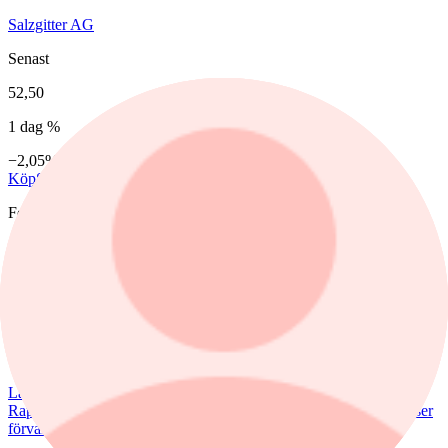
Salzgitter AG
Senast
52,50
1 dag %
−2,05%
Köp
Sälj
Fonder
nyheter
,
fonder
/
Aktiefonder
7 augusti, 15:58
Förvaltaren efter Troax rusning:
"Fortsatt stor potential"
Lancelot Sverige steg 8,6% i juli, mot 2,2% för jämförelseindex.
Rapportvinnarna Mips och Troax bidrog till uppgången. I Troax ser
förvaltaren Erik Bertilsson fortsatt stor potential.