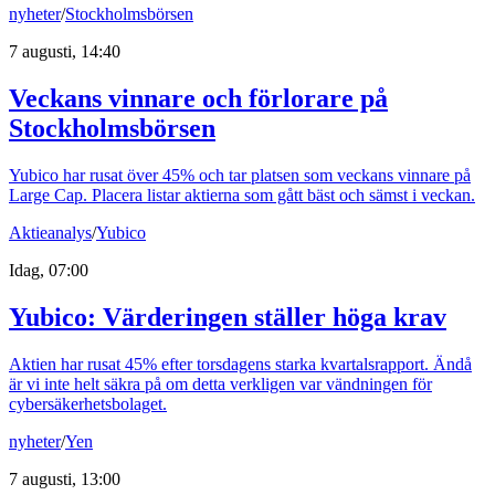
nyheter
/
Stockholmsbörsen
7 augusti, 14:40
Veckans vinnare och förlorare på
Stockholmsbörsen
Yubico har rusat över 45% och tar platsen som veckans vinnare på
Large Cap. Placera listar aktierna som gått bäst och sämst i veckan.
Aktieanalys
/
Yubico
Idag, 07:00
Yubico: Värderingen ställer höga krav
Aktien har rusat 45% efter torsdagens starka kvartalsrapport. Ändå
är vi inte helt säkra på om detta verkligen var vändningen för
cybersäkerhetsbolaget.
nyheter
/
Yen
7 augusti, 13:00