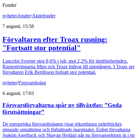
Fonder
nyheter
,
fonder
/
Aktiefonder
7 augusti, 15:58
Förvaltaren efter Troax rusning:
"Fortsatt stor potential"
Lancelot Sverige steg 8,6% i juli, mot 2,2% för jämförelseindex.
Rapportvinnarna Mips och Troax bidrog till uppgången. I Troax ser
förvaltaren Erik Bertilsson fortsatt stor potential.
nyheter
/
Försvarsbolag
6 augusti, 17:03
Försvarsförvaltarna spår ny tillväxtfas: ”Goda
förutsättningar”
De europeiska försvarsbolagen visar rekordstora orderböcker,
stigande omsättning och förbättrade marginaler. Enligt förvaltarna
Joakim Agerback och Shayan Heidari går nu försvarssektorn in i en