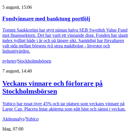
5 augusti, 15:06
Fondvinnare med banktung portfölj
Tommi Saukkoriipi har styrt nästan halva SEB Swedish Value Fund
mot finanssektorn. Det har varit ett vinnande drag. Fonden har slagit
index tydligt både i år och på längre sikt. Samtidigt har förvaltaren
valt sida mellan börsens två stora maktbolag - Investor och
Industrivärden.
nyheter
/
Stockholmsbörsen
7 augusti, 14:40
Veckans vinnare och förlorare på
Stockholmsbörsen
Yubico har rusat över 45% och tar platsen som veckans vinnare på
Large Cap. Placera listar aktierna som gått bäst och sämst i veckan.
Aktieanalys
/
Yubico
Idag, 07:00