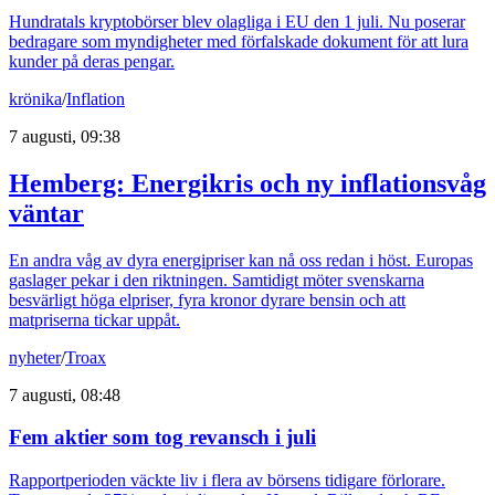
Hundratals kryptobörser blev olagliga i EU den 1 juli. Nu poserar
bedragare som myndigheter med förfalskade dokument för att lura
kunder på deras pengar.
krönika
/
Inflation
7 augusti, 09:38
Hemberg: Energikris och ny inflationsvåg
väntar
En andra våg av dyra energipriser kan nå oss redan i höst. Europas
gaslager pekar i den riktningen. Samtidigt möter svenskarna
besvärligt höga elpriser, fyra kronor dyrare bensin och att
matpriserna tickar uppåt.
nyheter
/
Troax
7 augusti, 08:48
Fem aktier som tog revansch i juli
Rapportperioden väckte liv i flera av börsens tidigare förlorare.