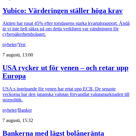
Yubico: Värderingen ställer höga krav
Aktien har rusat 45% efter torsdagens starka kvartalsrapport. Ändå
är vi inte helt säkra på om detta verkligen var vändningen för
cybersäkerhetsbolaget.
nyheter
/
Yen
7 augusti, 13:00
USA rycker ut för yenen – och retar upp
Europa
USA:s ingripande för yenen har retat upp ECB. De senaste
veckorna har den japanska valutan förvandlat valutamarknaden till
storpolitik.
nyheter
/
Banker
7 augusti, 15:32
Bankerna med lägst bolåneränta