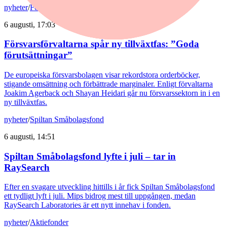
nyheter
/
Försvarsbolag
6 augusti, 17:03
Försvarsförvaltarna spår ny tillväxtfas: ”Goda
förutsättningar”
De europeiska försvarsbolagen visar rekordstora orderböcker,
stigande omsättning och förbättrade marginaler. Enligt förvaltarna
Joakim Agerback och Shayan Heidari går nu försvarssektorn in i en
ny tillväxtfas.
nyheter
/
Spiltan Småbolagsfond
6 augusti, 14:51
Spiltan Småbolagsfond lyfte i juli – tar in
RaySearch
Efter en svagare utveckling hittills i år fick Spiltan Småbolagsfond
ett tydligt lyft i juli. Mips bidrog mest till uppgången, medan
RaySearch Laboratories är ett nytt innehav i fonden.
nyheter
/
Aktiefonder