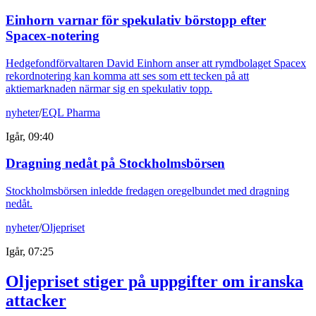
Einhorn varnar för spekulativ börstopp efter
Spacex-notering
Hedgefondförvaltaren David Einhorn anser att rymdbolaget Spacex
rekordnotering kan komma att ses som ett tecken på att
aktiemarknaden närmar sig en spekulativ topp.
nyheter
/
EQL Pharma
Igår, 09:40
Dragning nedåt på Stockholmsbörsen
Stockholmsbörsen inledde fredagen oregelbundet med dragning
nedåt.
nyheter
/
Oljepriset
Igår, 07:25
Oljepriset stiger på uppgifter om iranska
attacker