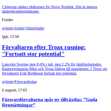
Citigroup sänker riktkursen för Novo Nordisk. Här är dagens
aktierekommendationer.
Fonder
nyheter
,
fonder
/
Aktiefonder
Igår, 15:58
Förvaltaren efter Troax rusning:
"Fortsatt stor potential"
Lancelot Sverige steg 8,6% i juli, mot 2,2% för jämförelseindex.
Rapportvinnarna Mips och Troax bidrog till uppgången. I Troax ser
förvaltaren Erik Bertilsson fortsatt stor potential.
nyheter
/
Försvarsbolag
6 augusti, 17:03
Försvarsförvaltarna spår ny tillväxtfas: ”Goda
förutsättningar”