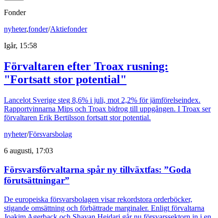
Fonder
nyheter
,
fonder
/
Aktiefonder
Igår, 15:58
Förvaltaren efter Troax rusning:
"Fortsatt stor potential"
Lancelot Sverige steg 8,6% i juli, mot 2,2% för jämförelseindex.
Rapportvinnarna Mips och Troax bidrog till uppgången. I Troax ser
förvaltaren Erik Bertilsson fortsatt stor potential.
nyheter
/
Försvarsbolag
6 augusti, 17:03
Försvarsförvaltarna spår ny tillväxtfas: ”Goda
förutsättningar”
De europeiska försvarsbolagen visar rekordstora orderböcker,
stigande omsättning och förbättrade marginaler. Enligt förvaltarna
Joakim Agerback och Shayan Heidari går nu försvarssektorn in i en