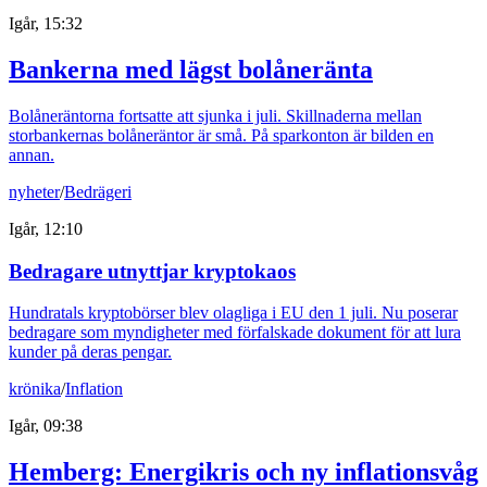
Igår, 15:32
Bankerna med lägst bolåneränta
Bolåneräntorna fortsatte att sjunka i juli. Skillnaderna mellan
storbankernas bolåneräntor är små. På sparkonton är bilden en
annan.
nyheter
/
Bedrägeri
Igår, 12:10
Bedragare utnyttjar kryptokaos
Hundratals kryptobörser blev olagliga i EU den 1 juli. Nu poserar
bedragare som myndigheter med förfalskade dokument för att lura
kunder på deras pengar.
krönika
/
Inflation
Igår, 09:38
Hemberg: Energikris och ny inflationsvåg