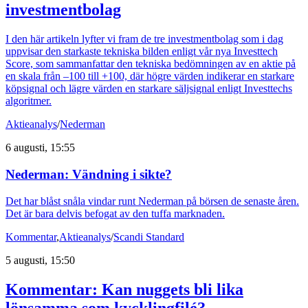
investmentbolag
I den här artikeln lyfter vi fram de tre investmentbolag som i dag
uppvisar den starkaste tekniska bilden enligt vår nya Investtech
Score, som sammanfattar den tekniska bedömningen av en aktie på
en skala från –100 till +100, där högre värden indikerar en starkare
köpsignal och lägre värden en starkare säljsignal enligt Investtechs
algoritmer.
Aktieanalys
/
Nederman
6 augusti, 15:55
Nederman: Vändning i sikte?
Det har blåst snåla vindar runt Nederman på börsen de senaste åren.
Det är bara delvis befogat av den tuffa marknaden.
Kommentar
,
Aktieanalys
/
Scandi Standard
5 augusti, 15:50
Kommentar: Kan nuggets bli lika
lönsamma som kycklingfilé?