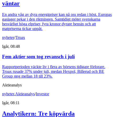
väntar
En andra våg av dyra energipriser kan nå oss redan i höst. Europas
gaslager pekar i den riktningen. Samtidigt möter svenskarna
besvärligt höga elpriser, fyra kronor dyrare bensin och att
matpriserna tickar uppåt.
nyheter
/
Troax
Igår, 08:48
Fem aktier som tog revansch i juli
Rapportperioden väckte liv i flera av börsens tidigare förlorare.
Troax rusade 37% under juli, medan Hexpol, Billerud och BE
Group steg mellan 18 till 23%.
Aktieanalys
nyheter
,
Aktieanalys
/
Investor
Igår, 08:11
Analytikern: Tre köpvärda