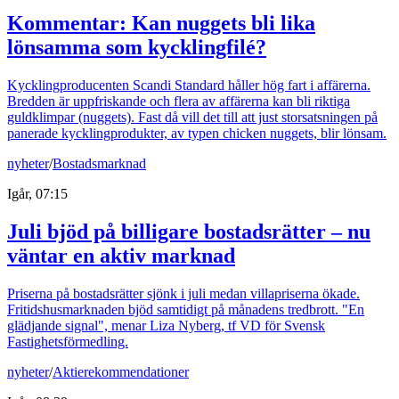
Kommentar: Kan nuggets bli lika
lönsamma som kycklingfilé?
Kycklingproducenten Scandi Standard håller hög fart i affärerna.
Bredden är uppfriskande och flera av affärerna kan bli riktiga
guldklimpar (nuggets). Fast då vill det till att just storsatsningen på
panerade kycklingprodukter, av typen chicken nuggets, blir lönsam.
nyheter
/
Bostadsmarknad
Igår, 07:15
Juli bjöd på billigare bostadsrätter – nu
väntar en aktiv marknad
Priserna på bostadsrätter sjönk i juli medan villapriserna ökade.
Fritidshusmarknaden bjöd samtidigt på månadens tredbrott. "En
glädjande signal", menar Liza Nyberg, tf VD för Svensk
Fastighetsförmedling.
nyheter
/
Aktierekommendationer