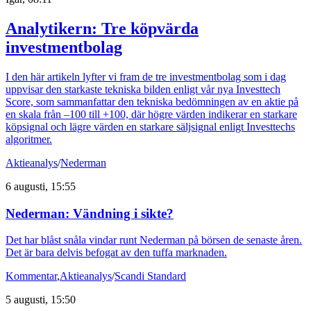
Analytikern: Tre köpvärda
investmentbolag
I den här artikeln lyfter vi fram de tre investmentbolag som i dag
uppvisar den starkaste tekniska bilden enligt vår nya Investtech
Score, som sammanfattar den tekniska bedömningen av en aktie på
en skala från –100 till +100, där högre värden indikerar en starkare
köpsignal och lägre värden en starkare säljsignal enligt Investtechs
algoritmer.
Aktieanalys
/
Nederman
6 augusti, 15:55
Nederman: Vändning i sikte?
Det har blåst snåla vindar runt Nederman på börsen de senaste åren.
Det är bara delvis befogat av den tuffa marknaden.
Kommentar
,
Aktieanalys
/
Scandi Standard
5 augusti, 15:50