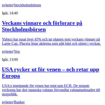
nyheter
/
Stockholmsbörsen
Igår, 14:40
Veckans vinnare och förlorare på
Stockholmsbörsen
Yubico har rusat över 45% och tar platsen som veckans vinnare på
Large Cap. Placera listar aktierna som gått bäst och sämst i veckan.
nyheter
/
Yen
Igår, 13:00
USA rycker ut för yenen – och retar upp
Europa
USA:s ingripande för yenen har retat upp ECB. De senaste
veckorna har den japanska valutan förvandlat valutamarknaden till
storpolitik.
nyheter
/
Banker