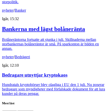
storpolitik.
nyheter
/
Banker
Igår, 15:32
Bankerna med lägst bolåneränta
Bolåneräntorna fortsatte att sjunka i juli. Skillnaderna mellan
storbankernas bolåneräntor är små. På sparkonton är bilden en
annan.
nyheter
/
Bedrägeri
Igår, 12:10
Bedragare utnyttjar kryptokaos
Hundratals kryptobörser blev olagliga i EU den 1 juli. Nu poserar
bedragare som myndigheter med förfalskade dokument för att lura
kunder på deras pengar.
Mest läst