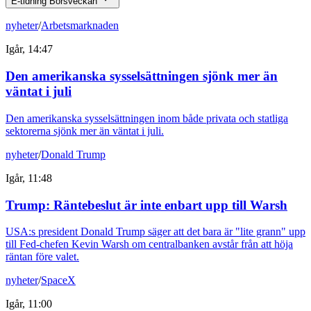
E-tidning Börsveckan
nyheter
/
Arbetsmarknaden
Igår, 14:47
Den amerikanska sysselsättningen sjönk mer än
väntat i juli
Den amerikanska sysselsättningen inom både privata och statliga
sektorerna sjönk mer än väntat i juli.
nyheter
/
Donald Trump
Igår, 11:48
Trump: Räntebeslut är inte enbart upp till Warsh
USA:s president Donald Trump säger att det bara är "lite grann" upp
till Fed-chefen Kevin Warsh om centralbanken avstår från att höja
räntan före valet.
nyheter
/
SpaceX
Igår, 11:00