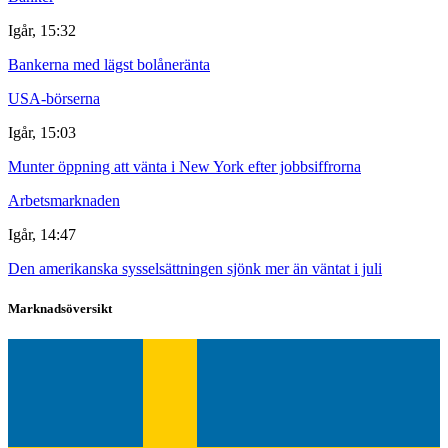
Igår, 15:32
Bankerna med lägst bolåneränta
USA-börserna
Igår, 15:03
Munter öppning att vänta i New York efter jobbsiffrorna
Arbetsmarknaden
Igår, 14:47
Den amerikanska sysselsättningen sjönk mer än väntat i juli
Marknadsöversikt