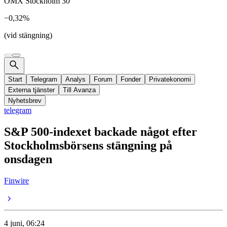
OMX Stockholm 30
−0,32%
(vid stängning)
Start
Telegram
Analys
Forum
Fonder
Privatekonomi
Externa tjänster
Till Avanza
Nyhetsbrev
telegram
S&P 500-indexet backade något efter
Stockholmsbörsens stängning på
onsdagen
Finwire
4 juni, 06:24