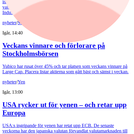
index tydligt både i år och på längre sikt. Samtidigt har förvaltaren
valt sida mellan börsens två stora maktbolag - Investor och
Industrivärden.
nyheter
/
Stockholmsbörsen
Igår, 14:40
Veckans vinnare och förlorare på
Stockholmsbörsen
Yubico har rusat över 45% och tar platsen som veckans vinnare på
Large Cap. Placera listar aktierna som gått bäst och sämst i veckan.
nyheter
/
Yen
Igår, 13:00
USA rycker ut för yenen – och retar upp
Europa
USA:s ingripande för yenen har retat upp ECB. De senaste
veckorna har den japanska valutan förvandlat valutamarknaden till