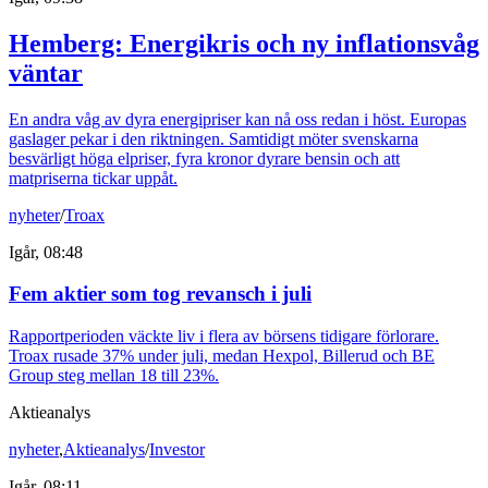
Hemberg: Energikris och ny inflationsvåg
väntar
En andra våg av dyra energipriser kan nå oss redan i höst. Europas
gaslager pekar i den riktningen. Samtidigt möter svenskarna
besvärligt höga elpriser, fyra kronor dyrare bensin och att
matpriserna tickar uppåt.
nyheter
/
Troax
Igår, 08:48
Fem aktier som tog revansch i juli
Rapportperioden väckte liv i flera av börsens tidigare förlorare.
Troax rusade 37% under juli, medan Hexpol, Billerud och BE
Group steg mellan 18 till 23%.
Aktieanalys
nyheter
,
Aktieanalys
/
Investor
Igår, 08:11