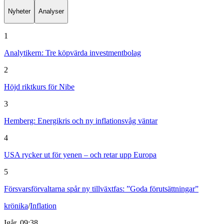
Nyheter
Analyser
1
Analytikern: Tre köpvärda investmentbolag
2
Höjd riktkurs för Nibe
3
Hemberg: Energikris och ny inflationsvåg väntar
4
USA rycker ut för yenen – och retar upp Europa
5
Försvarsförvaltarna spår ny tillväxtfas: ”Goda förutsättningar”
krönika
/
Inflation
Igår, 09:38