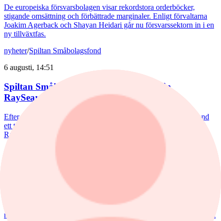
De europeiska försvarsbolagen visar rekordstora orderböcker,
stigande omsättning och förbättrade marginaler. Enligt förvaltarna
Joakim Agerback och Shayan Heidari går nu försvarssektorn in i en
ny tillväxtfas.
nyheter
/
Spiltan Småbolagsfond
6 augusti, 14:51
Spiltan Småbolagsfond lyfte i juli – tar in
RaySearch
Efter en svagare utveckling hittills i år fick Spiltan Småbolagsfond
ett tydligt lyft i juli. Mips bidrog mest till uppgången, medan
RaySearch Laboratories är ett nytt innehav i fonden.
nyheter
/
Aktiefonder
5 augusti, 15:06
Fondvinnare med banktung portfölj
Tommi Saukkoriipi har styrt nästan halva SEB Swedish Value Fund
mot finanssektorn. Det har varit ett vinnande drag. Fonden har slagit