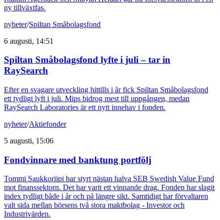
ny tillväxtfas.
nyheter
/
Spiltan Småbolagsfond
6 augusti, 14:51
Spiltan Småbolagsfond lyfte i juli – tar in
RaySearch
Efter en svagare utveckling hittills i år fick Spiltan Småbolagsfond
ett tydligt lyft i juli. Mips bidrog mest till uppgången, medan
RaySearch Laboratories är ett nytt innehav i fonden.
nyheter
/
Aktiefonder
5 augusti, 15:06
Fondvinnare med banktung portfölj
Tommi Saukkoriipi har styrt nästan halva SEB Swedish Value Fund
mot finanssektorn. Det har varit ett vinnande drag. Fonden har slagit
index tydligt både i år och på längre sikt. Samtidigt har förvaltaren
valt sida mellan börsens två stora maktbolag - Investor och
Industrivärden.