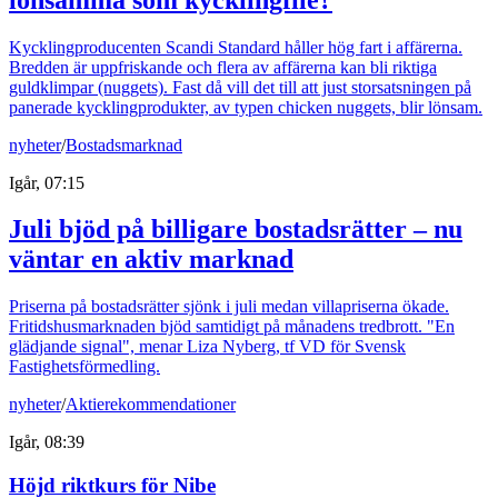
Kycklingproducenten Scandi Standard håller hög fart i affärerna.
Bredden är uppfriskande och flera av affärerna kan bli riktiga
guldklimpar (nuggets). Fast då vill det till att just storsatsningen på
panerade kycklingprodukter, av typen chicken nuggets, blir lönsam.
nyheter
/
Bostadsmarknad
Igår, 07:15
Juli bjöd på billigare bostadsrätter – nu
väntar en aktiv marknad
Priserna på bostadsrätter sjönk i juli medan villapriserna ökade.
Fritidshusmarknaden bjöd samtidigt på månadens tredbrott. "En
glädjande signal", menar Liza Nyberg, tf VD för Svensk
Fastighetsförmedling.
nyheter
/
Aktierekommendationer
Igår, 08:39
Höjd riktkurs för Nibe