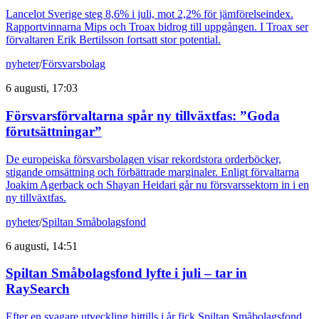
Lancelot Sverige steg 8,6% i juli, mot 2,2% för jämförelseindex.
Rapportvinnarna Mips och Troax bidrog till uppgången. I Troax ser
förvaltaren Erik Bertilsson fortsatt stor potential.
nyheter
/
Försvarsbolag
6 augusti, 17:03
Försvarsförvaltarna spår ny tillväxtfas: ”Goda
förutsättningar”
De europeiska försvarsbolagen visar rekordstora orderböcker,
stigande omsättning och förbättrade marginaler. Enligt förvaltarna
Joakim Agerback och Shayan Heidari går nu försvarssektorn in i en
ny tillväxtfas.
nyheter
/
Spiltan Småbolagsfond
6 augusti, 14:51
Spiltan Småbolagsfond lyfte i juli – tar in
RaySearch
Efter en svagare utveckling hittills i år fick Spiltan Småbolagsfond