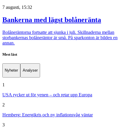
7 augusti, 15:32
Bankerna med lägst bolåneränta
Bolåneräntorna fortsatte att sjunka i juli. Skillnaderna mellan
storbankernas bolåneräntor är små. På sparkonton är bilden en
annan.
Mest läst
Nyheter
Analyser
1
USA rycker ut för yenen – och retar upp Europa
2
Hemberg: Energikris och ny inflationsvåg väntar
3