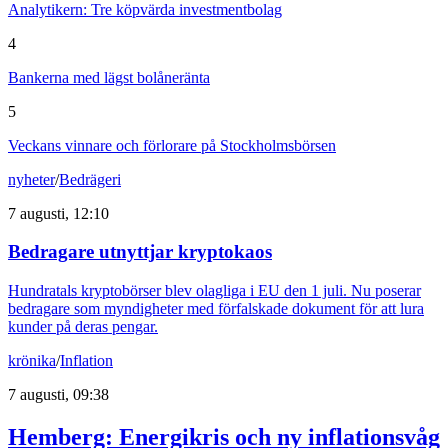
Analytikern: Tre köpvärda investmentbolag
4
Bankerna med lägst bolåneränta
5
Veckans vinnare och förlorare på Stockholmsbörsen
nyheter
/
Bedrägeri
7 augusti, 12:10
Bedragare utnyttjar kryptokaos
Hundratals kryptobörser blev olagliga i EU den 1 juli. Nu poserar
bedragare som myndigheter med förfalskade dokument för att lura
kunder på deras pengar.
krönika
/
Inflation
7 augusti, 09:38
Hemberg: Energikris och ny inflationsvåg