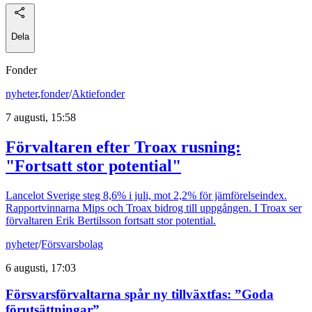
Dela
Fonder
nyheter
,
fonder
/
Aktiefonder
7 augusti, 15:58
Förvaltaren efter Troax rusning:
"Fortsatt stor potential"
Lancelot Sverige steg 8,6% i juli, mot 2,2% för jämförelseindex.
Rapportvinnarna Mips och Troax bidrog till uppgången. I Troax ser
förvaltaren Erik Bertilsson fortsatt stor potential.
nyheter
/
Försvarsbolag
6 augusti, 17:03
Försvarsförvaltarna spår ny tillväxtfas: ”Goda
förutsättningar”