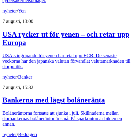
cybersäkerhetsbolaget.
nyheter
/
Yen
7 augusti, 13:00
USA rycker ut för yenen – och retar upp
Europa
USA:s ingripande för yenen har retat upp ECB. De senaste
veckorna har den japanska valutan förvandlat valutamarknaden till
storpolitik.
nyheter
/
Banker
7 augusti, 15:32
Bankerna med lägst bolåneränta
Bolåneräntorna fortsatte att sjunka i juli. Skillnaderna mellan
storbankernas bolåneräntor är små. På sparkonton är bilden en
annan.
nyheter
/
Bedrägeri