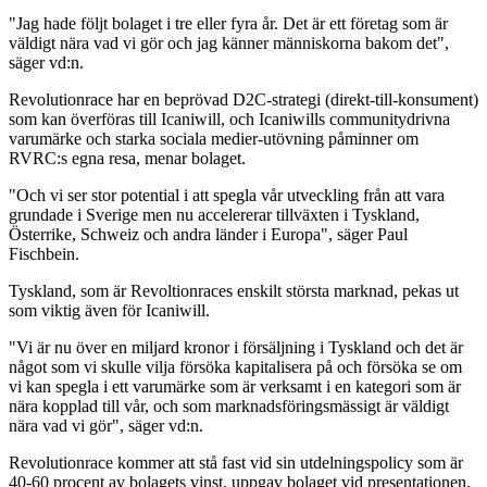
"Jag hade följt bolaget i tre eller fyra år. Det är ett företag som är
väldigt nära vad vi gör och jag känner människorna bakom det",
säger vd:n.
Revolutionrace har en beprövad D2C-strategi (direkt-till-konsument)
som kan överföras till Icaniwill, och Icaniwills communitydrivna
varumärke och starka sociala medier-utövning påminner om
RVRC:s egna resa, menar bolaget.
"Och vi ser stor potential i att spegla vår utveckling från att vara
grundade i Sverige men nu accelererar tillväxten i Tyskland,
Österrike, Schweiz och andra länder i Europa", säger Paul
Fischbein.
Tyskland, som är Revoltionraces enskilt största marknad, pekas ut
som viktig även för Icaniwill.
"Vi är nu över en miljard kronor i försäljning i Tyskland och det är
något som vi skulle vilja försöka kapitalisera på och försöka se om
vi kan spegla i ett varumärke som är verksamt i en kategori som är
nära kopplad till vår, och som marknadsföringsmässigt är väldigt
nära vad vi gör", säger vd:n.
Revolutionrace kommer att stå fast vid sin utdelningspolicy som är
40-60 procent av bolagets vinst, uppgav bolaget vid presentationen.