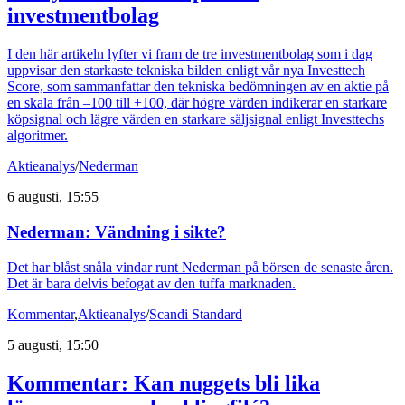
investmentbolag
I den här artikeln lyfter vi fram de tre investmentbolag som i dag
uppvisar den starkaste tekniska bilden enligt vår nya Investtech
Score, som sammanfattar den tekniska bedömningen av en aktie på
en skala från –100 till +100, där högre värden indikerar en starkare
köpsignal och lägre värden en starkare säljsignal enligt Investtechs
algoritmer.
Aktieanalys
/
Nederman
6 augusti, 15:55
Nederman: Vändning i sikte?
Det har blåst snåla vindar runt Nederman på börsen de senaste åren.
Det är bara delvis befogat av den tuffa marknaden.
Kommentar
,
Aktieanalys
/
Scandi Standard
5 augusti, 15:50
Kommentar: Kan nuggets bli lika