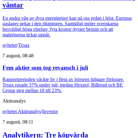
väntar
En andra våg av dyra energipriser kan nå oss redan i höst. Europas
gaslager pekar i den riktningen. Samtidigt möter svenskarna
besvärligt höga elpriser, fyra kronor dyrare bensin och att
matpriserna tickar uppåt.
nyheter
/
Troax
7 augusti, 08:48
Fem aktier som tog revansch i juli
Rapportperioden väckte liv i flera av börsens tidigare förlorare.
Troax rusade 37% under juli, medan Hexpol, Billerud och BE
Group steg mellan 18 till 23%.
Aktieanalys
nyheter
,
Aktieanalys
/
Investor
7 augusti, 08:11
Analytikern: Tre köpvärda