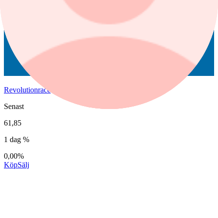
Revolutionrace
Senast
61,85
1 dag %
0,00%
Köp
Sälj