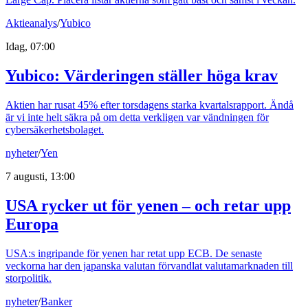
Aktieanalys
/
Yubico
Idag, 07:00
Yubico: Värderingen ställer höga krav
Aktien har rusat 45% efter torsdagens starka kvartalsrapport. Ändå
är vi inte helt säkra på om detta verkligen var vändningen för
cybersäkerhetsbolaget.
nyheter
/
Yen
7 augusti, 13:00
USA rycker ut för yenen – och retar upp
Europa
USA:s ingripande för yenen har retat upp ECB. De senaste
veckorna har den japanska valutan förvandlat valutamarknaden till
storpolitik.
nyheter
/
Banker