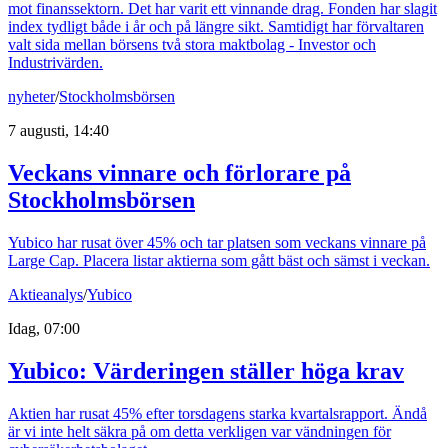
mot finanssektorn. Det har varit ett vinnande drag. Fonden har slagit
index tydligt både i år och på längre sikt. Samtidigt har förvaltaren
valt sida mellan börsens två stora maktbolag - Investor och
Industrivärden.
nyheter
/
Stockholmsbörsen
7 augusti, 14:40
Veckans vinnare och förlorare på
Stockholmsbörsen
Yubico har rusat över 45% och tar platsen som veckans vinnare på
Large Cap. Placera listar aktierna som gått bäst och sämst i veckan.
Aktieanalys
/
Yubico
Idag, 07:00
Yubico: Värderingen ställer höga krav
Aktien har rusat 45% efter torsdagens starka kvartalsrapport. Ändå
är vi inte helt säkra på om detta verkligen var vändningen för