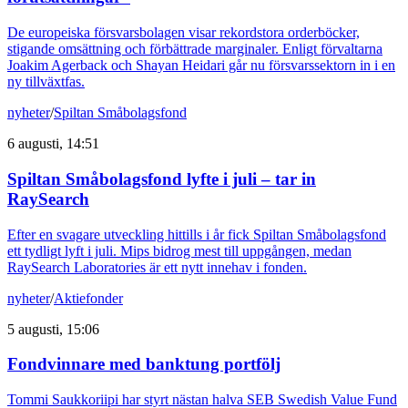
De europeiska försvarsbolagen visar rekordstora orderböcker,
stigande omsättning och förbättrade marginaler. Enligt förvaltarna
Joakim Agerback och Shayan Heidari går nu försvarssektorn in i en
ny tillväxtfas.
nyheter
/
Spiltan Småbolagsfond
6 augusti, 14:51
Spiltan Småbolagsfond lyfte i juli – tar in
RaySearch
Efter en svagare utveckling hittills i år fick Spiltan Småbolagsfond
ett tydligt lyft i juli. Mips bidrog mest till uppgången, medan
RaySearch Laboratories är ett nytt innehav i fonden.
nyheter
/
Aktiefonder
5 augusti, 15:06
Fondvinnare med banktung portfölj
Tommi Saukkoriipi har styrt nästan halva SEB Swedish Value Fund