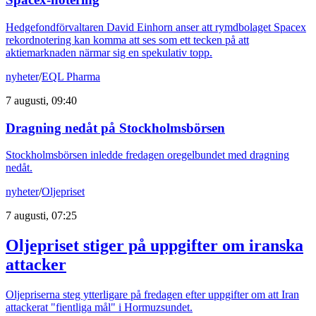
Hedgefondförvaltaren David Einhorn anser att rymdbolaget Spacex
rekordnotering kan komma att ses som ett tecken på att
aktiemarknaden närmar sig en spekulativ topp.
nyheter
/
EQL Pharma
7 augusti, 09:40
Dragning nedåt på Stockholmsbörsen
Stockholmsbörsen inledde fredagen oregelbundet med dragning
nedåt.
nyheter
/
Oljepriset
7 augusti, 07:25
Oljepriset stiger på uppgifter om iranska
attacker
Oljepriserna steg ytterligare på fredagen efter uppgifter om att Iran
attackerat "fientliga mål" i Hormuzsundet.