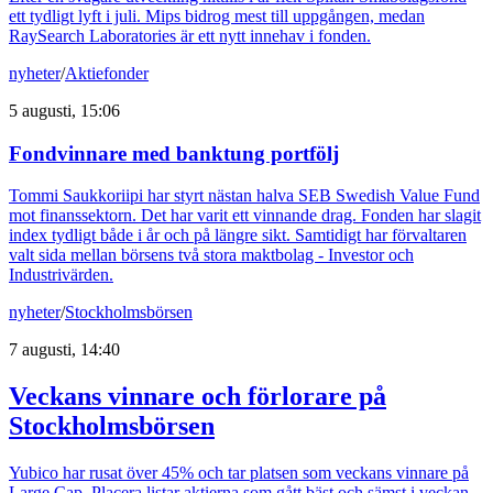
ett tydligt lyft i juli. Mips bidrog mest till uppgången, medan
RaySearch Laboratories är ett nytt innehav i fonden.
nyheter
/
Aktiefonder
5 augusti, 15:06
Fondvinnare med banktung portfölj
Tommi Saukkoriipi har styrt nästan halva SEB Swedish Value Fund
mot finanssektorn. Det har varit ett vinnande drag. Fonden har slagit
index tydligt både i år och på längre sikt. Samtidigt har förvaltaren
valt sida mellan börsens två stora maktbolag - Investor och
Industrivärden.
nyheter
/
Stockholmsbörsen
7 augusti, 14:40
Veckans vinnare och förlorare på
Stockholmsbörsen
Yubico har rusat över 45% och tar platsen som veckans vinnare på
Large Cap. Placera listar aktierna som gått bäst och sämst i veckan.