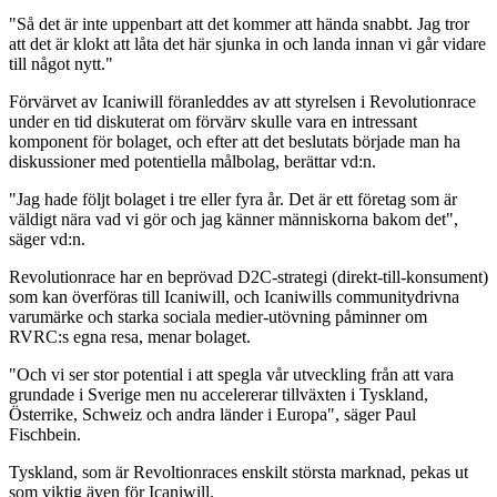
"Så det är inte uppenbart att det kommer att hända snabbt. Jag tror
att det är klokt att låta det här sjunka in och landa innan vi går vidare
till något nytt."
Förvärvet av Icaniwill föranleddes av att styrelsen i Revolutionrace
under en tid diskuterat om förvärv skulle vara en intressant
komponent för bolaget, och efter att det beslutats började man ha
diskussioner med potentiella målbolag, berättar vd:n.
"Jag hade följt bolaget i tre eller fyra år. Det är ett företag som är
väldigt nära vad vi gör och jag känner människorna bakom det",
säger vd:n.
Revolutionrace har en beprövad D2C-strategi (direkt-till-konsument)
som kan överföras till Icaniwill, och Icaniwills communitydrivna
varumärke och starka sociala medier-utövning påminner om
RVRC:s egna resa, menar bolaget.
"Och vi ser stor potential i att spegla vår utveckling från att vara
grundade i Sverige men nu accelererar tillväxten i Tyskland,
Österrike, Schweiz och andra länder i Europa", säger Paul
Fischbein.
Tyskland, som är Revoltionraces enskilt största marknad, pekas ut
som viktig även för Icaniwill.