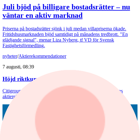
Juli bjöd på billigare bostadsrätter – nu
väntar en aktiv marknad
Priserna på bostadsrätter sjönk i juli medan villapriserna ökade.
Fritidshusmarknaden bjöd samtidigt på månadens tredbrott. "En
glädjande signal", menar Liza Nyberg, tf VD för Svensk
Fastighetsförmedling.
nyheter
/
Aktierekommendationer
7 augusti, 08:39
Höjd riktkurs för Nibe
Citigroup sänker riktkursen för Novo Nordisk. Här är dagens
aktierekommendationer.