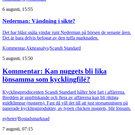
6 augusti, 15:55
Nederman: Vändning i sikte?
Det har blåst snåla vindar runt Nederman på börsen de senaste åren.
Det är bara delvis befogat av den tuffa marknaden.
Kommentar
,
Aktieanalys
/
Scandi Standard
5 augusti, 15:50
Kommentar: Kan nuggets bli lika
lönsamma som kycklingfilé?
Kycklingproducenten Scandi Standard håller hög fart i affärerna.
Bredden är uppfriskande och flera av affärerna kan bli riktiga
guldklimpar (nuggets). Fast då vill det till att just storsatsningen på
panerade kycklingprodukter, av typen chicken nuggets, blir lönsam.
nyheter
/
Bostadsmarknad
7 augusti, 07:15