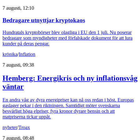
7 augusti, 12:10
Bedragare utnyttjar kryptokaos
Hundratals kryptobörser blev olagliga i EU den 1 juli. Nu poserar
bedragare som myndigheter med förfalskade dokument för att lura
kunder på deras pengar.
krönika
/
Inflation
7 augusti, 09:38
Hemberg: Energikris och ny inflationsvåg
väntar
En andra våg av dyra energipriser kan nå oss redan i höst. Europas
gaslager pekar i den riktningen. Samtidigt möter svenskarna
besvärligt höga elpriser, fyra kronor dyrare bensin och att
matpriserna tickar uppåt.
nyheter
/
Troax
7 augusti, 08:48