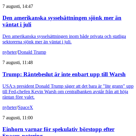
7 augusti, 14:47
Den amerikanska sysselsättningen sjönk mer än
väntat i juli
Den amerikanska sysselsättningen inom både privata och statliga
sektorerna sjönk mer än väntat i juli.
nyheter
/
Donald Trump
7 augusti, 11:48
Trump: Räntebeslut är inte enbart upp till Warsh
USA:s president Donald Trump säger att det bara är "lite grann" upp
till Fed-chefen Kevin Warsh om centralbanken avstår från att höja
räntan före valet.
nyheter
/
SpaceX
7 augusti, 11:00
Einhorn varnar för spekulativ börstopp efter
Spacex-notering