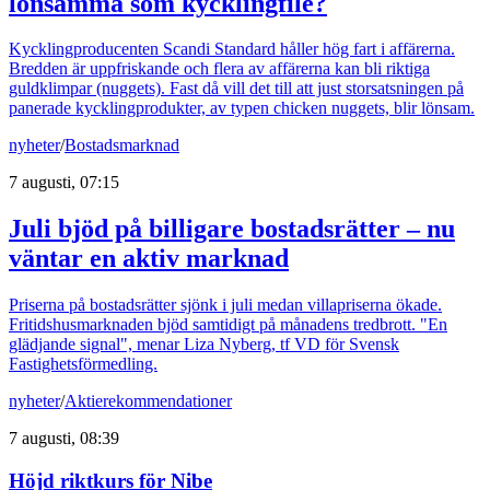
lönsamma som kycklingfilé?
Kycklingproducenten Scandi Standard håller hög fart i affärerna.
Bredden är uppfriskande och flera av affärerna kan bli riktiga
guldklimpar (nuggets). Fast då vill det till att just storsatsningen på
panerade kycklingprodukter, av typen chicken nuggets, blir lönsam.
nyheter
/
Bostadsmarknad
7 augusti, 07:15
Juli bjöd på billigare bostadsrätter – nu
väntar en aktiv marknad
Priserna på bostadsrätter sjönk i juli medan villapriserna ökade.
Fritidshusmarknaden bjöd samtidigt på månadens tredbrott. "En
glädjande signal", menar Liza Nyberg, tf VD för Svensk
Fastighetsförmedling.
nyheter
/
Aktierekommendationer
7 augusti, 08:39
Höjd riktkurs för Nibe