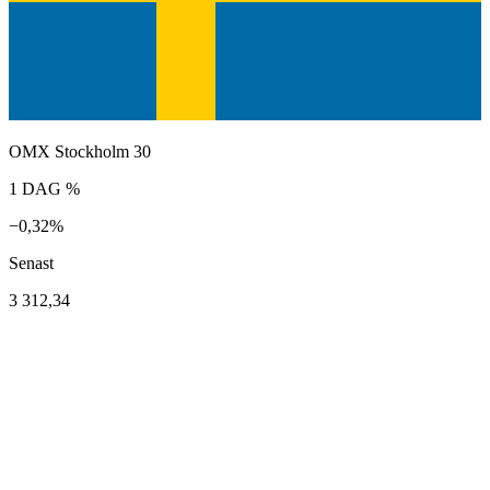
OMX Stockholm 30
1 DAG %
−0,32%
Senast
3 312,34