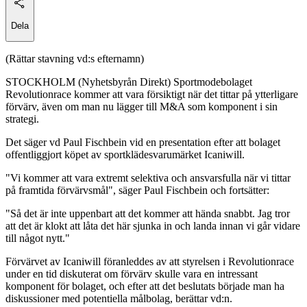
Dela
(Rättar stavning vd:s efternamn)
STOCKHOLM (Nyhetsbyrån Direkt) Sportmodebolaget
Revolutionrace kommer att vara försiktigt när det tittar på ytterligare
förvärv, även om man nu lägger till M&A som komponent i sin
strategi.
Det säger vd Paul Fischbein vid en presentation efter att bolaget
offentliggjort köpet av sportklädesvarumärket Icaniwill.
"Vi kommer att vara extremt selektiva och ansvarsfulla när vi tittar
på framtida förvärvsmål", säger Paul Fischbein och fortsätter:
"Så det är inte uppenbart att det kommer att hända snabbt. Jag tror
att det är klokt att låta det här sjunka in och landa innan vi går vidare
till något nytt."
Förvärvet av Icaniwill föranleddes av att styrelsen i Revolutionrace
under en tid diskuterat om förvärv skulle vara en intressant
komponent för bolaget, och efter att det beslutats började man ha
diskussioner med potentiella målbolag, berättar vd:n.