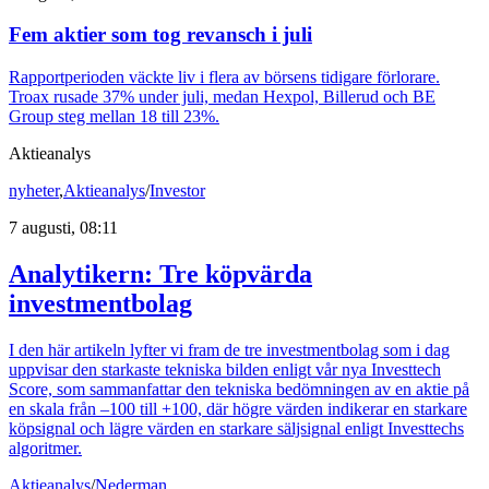
Fem aktier som tog revansch i juli
Rapportperioden väckte liv i flera av börsens tidigare förlorare.
Troax rusade 37% under juli, medan Hexpol, Billerud och BE
Group steg mellan 18 till 23%.
Aktieanalys
nyheter
,
Aktieanalys
/
Investor
7 augusti, 08:11
Analytikern: Tre köpvärda
investmentbolag
I den här artikeln lyfter vi fram de tre investmentbolag som i dag
uppvisar den starkaste tekniska bilden enligt vår nya Investtech
Score, som sammanfattar den tekniska bedömningen av en aktie på
en skala från –100 till +100, där högre värden indikerar en starkare
köpsignal och lägre värden en starkare säljsignal enligt Investtechs
algoritmer.
Aktieanalys
/
Nederman