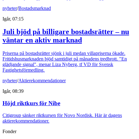
nyheter
/
Bostadsmarknad
Igår, 07:15
Juli bjöd på billigare bostadsrätter – nu
väntar en aktiv marknad
Priserna på bostadsrätter sjönk i juli medan villapriserna ökade.
Fritidshusmarknaden bjöd samtidigt på månadens tredbrott. "En
glädjande signal", menar Liza Nyberg, tf VD för Svensk
Fastighetsförmedling.
nyheter
/
Aktierekommendationer
Igår, 08:39
Höjd riktkurs för Nibe
Citigroup sänker riktkursen för Novo Nordisk. Här är dagens
aktierekommendationer.
Fonder