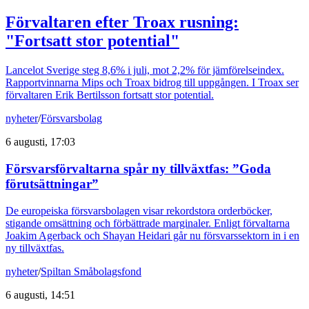
Förvaltaren efter Troax rusning:
"Fortsatt stor potential"
Lancelot Sverige steg 8,6% i juli, mot 2,2% för jämförelseindex.
Rapportvinnarna Mips och Troax bidrog till uppgången. I Troax ser
förvaltaren Erik Bertilsson fortsatt stor potential.
nyheter
/
Försvarsbolag
6 augusti, 17:03
Försvarsförvaltarna spår ny tillväxtfas: ”Goda
förutsättningar”
De europeiska försvarsbolagen visar rekordstora orderböcker,
stigande omsättning och förbättrade marginaler. Enligt förvaltarna
Joakim Agerback och Shayan Heidari går nu försvarssektorn in i en
ny tillväxtfas.
nyheter
/
Spiltan Småbolagsfond
6 augusti, 14:51