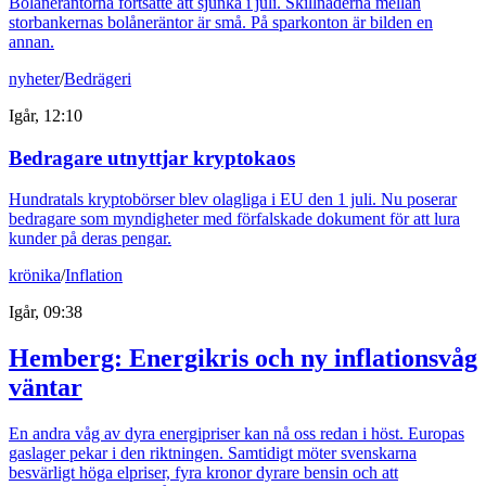
Bolåneräntorna fortsatte att sjunka i juli. Skillnaderna mellan
storbankernas bolåneräntor är små. På sparkonton är bilden en
annan.
nyheter
/
Bedrägeri
Igår, 12:10
Bedragare utnyttjar kryptokaos
Hundratals kryptobörser blev olagliga i EU den 1 juli. Nu poserar
bedragare som myndigheter med förfalskade dokument för att lura
kunder på deras pengar.
krönika
/
Inflation
Igår, 09:38
Hemberg: Energikris och ny inflationsvåg
väntar
En andra våg av dyra energipriser kan nå oss redan i höst. Europas
gaslager pekar i den riktningen. Samtidigt möter svenskarna
besvärligt höga elpriser, fyra kronor dyrare bensin och att