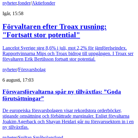
nyheter
,
fonder
/
Aktiefonder
Igår, 15:58
Förvaltaren efter Troax rusning:
"Fortsatt stor potential"
Lancelot Sverige steg 8,6% i juli, mot 2,2% för jämförelseindex.
Rapportvinnarna Mips och Troax bidrog till uppgången. I Troax ser
förvaltaren Erik Bertilsson fortsatt stor potential.
nyheter
/
Försvarsbolag
6 augusti, 17:03
Försvarsförvaltarna spår ny tillväxtfas: ”Goda
förutsättningar”
De europeiska försvarsbolagen visar rekordstora orderböcker,
stigande omsättning och förbättrade marginaler. Enligt förvaltarna
Joakim Agerback och Shayan Heidari går nu försvarssektorn in i en
ny tillväxtfas.
nyheter
/
Spiltan Småbolagsfond