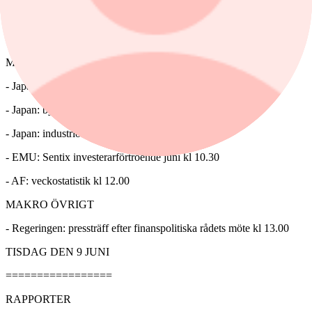
KAPITALMARKNADSDAG
- Epiroc kl 14.30-17.30
MAKROSTATISTIK
- Japan: BNP 1 kv kl 1.50
- Japan: bytesbalans april kl 1.50
- Japan: industriorder april kl 8.00
- EMU: Sentix investerarförtroende juni kl 10.30
- AF: veckostatistik kl 12.00
MAKRO ÖVRIGT
- Regeringen: pressträff efter finanspolitiska rådets möte kl 13.00
TISDAG DEN 9 JUNI
=================
RAPPORTER