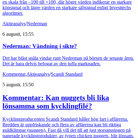
en skala från –100 till +100, där högre värden indikerar en starkare
köpsignal och lägre värden en starkare säljsignal enligt Investtechs
algoritmer.
Aktieanalys
/
Nederman
6 augusti, 15:55
Nederman: Vändning i sikte?
Det har blåst snåla vindar runt Nederman på börsen de senaste åren.
Det är bara delvis befogat av den tuffa marknaden.
Kommentar
,
Aktieanalys
/
Scandi Standard
5 augusti, 15:50
Kommentar: Kan nuggets bli lika
lönsamma som kycklingfilé?
Kycklingproducenten Scandi Standard håller hög fart i affärerna.
Bredden är uppfriskande och flera av affärerna kan bli riktiga
guldklimpar (nuggets). Fast då vill det till att just storsatsningen på
panerade kycklingprodukter, av typen chicken nuggets, blir lönsam.