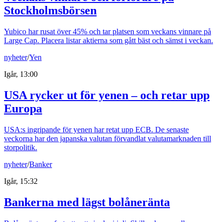
Stockholmsbörsen
Yubico har rusat över 45% och tar platsen som veckans vinnare på
Large Cap. Placera listar aktierna som gått bäst och sämst i veckan.
nyheter
/
Yen
Igår, 13:00
USA rycker ut för yenen – och retar upp
Europa
USA:s ingripande för yenen har retat upp ECB. De senaste
veckorna har den japanska valutan förvandlat valutamarknaden till
storpolitik.
nyheter
/
Banker
Igår, 15:32
Bankerna med lägst bolåneränta