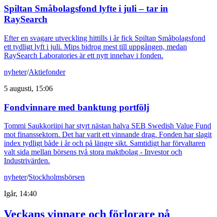
Spiltan Småbolagsfond lyfte i juli – tar in
RaySearch
Efter en svagare utveckling hittills i år fick Spiltan Småbolagsfond
ett tydligt lyft i juli. Mips bidrog mest till uppgången, medan
RaySearch Laboratories är ett nytt innehav i fonden.
nyheter
/
Aktiefonder
5 augusti, 15:06
Fondvinnare med banktung portfölj
Tommi Saukkoriipi har styrt nästan halva SEB Swedish Value Fund
mot finanssektorn. Det har varit ett vinnande drag. Fonden har slagit
index tydligt både i år och på längre sikt. Samtidigt har förvaltaren
valt sida mellan börsens två stora maktbolag - Investor och
Industrivärden.
nyheter
/
Stockholmsbörsen
Igår, 14:40
Veckans vinnare och förlorare på