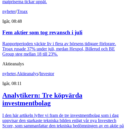
matpriserna tickar uppåt.
nyheter
/
Troax
Igår, 08:48
Fem aktier som tog revansch i juli
Rapportperioden väckte liv i flera av börsens tidigare förlorare.
Troax rusade 37% under juli, medan Hexpol, Billerud och BE
Group steg mellan 18 till 23%.
Aktieanalys
nyheter
,
Aktieanalys
/
Investor
Igår, 08:11
Analytikern: Tre köpvärda
investmentbolag
I den här artikeln lyfter vi fram de tre investmentbolag som i dag
uppvisar den starkaste tekniska bilden enligt vår nya Investtech
Score, som sammanfattar den tekniska bedömningen av en aktie på