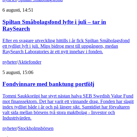
6 augusti, 14:51
Spiltan Småbolagsfond lyfte i juli – tar in
RaySearch
Efter en svagare utveckling hittills i år fick Spiltan Småbolagsfond
ett tydligt lyft i juli. Mips bidrog mest till uppgången, medan
RaySearch Laboratories är ett nytt innehav i fonden.
nyheter
/
Aktiefonder
5 augusti, 15:06
Fondvinnare med banktung portfölj
Tommi Saukkoriipi har styrt nästan halva SEB Swedish Value Fund
mot finanssektorn. Det har varit ett vinnande drag. Fonden har slagit
index tydligt både i år och på längre sikt. Samtidigt har förvaltaren
valt sida mellan börsens två stora maktbolag - Investor och
Industrivärden.
nyheter
/
Stockholmsbörsen