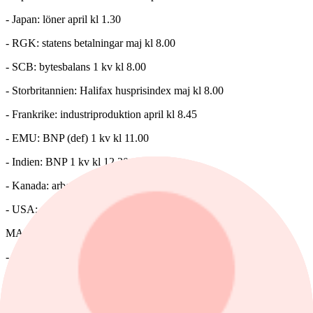
- Japan: löner april kl 1.30
- RGK: statens betalningar maj kl 8.00
- SCB: bytesbalans 1 kv kl 8.00
- Storbritannien: Halifax husprisindex maj kl 8.00
- Frankrike: industriproduktion april kl 8.45
- EMU: BNP (def) 1 kv kl 11.00
- Indien: BNP 1 kv kl 12.30
- Kanada: arbetslöshet maj kl 14.30
- USA: sysselsättning maj kl 14.30
MAKRO ÖVRIGT
- Indien: räntebesked kl 6.30
MÅNDAG DEN 8 JUNI
=================