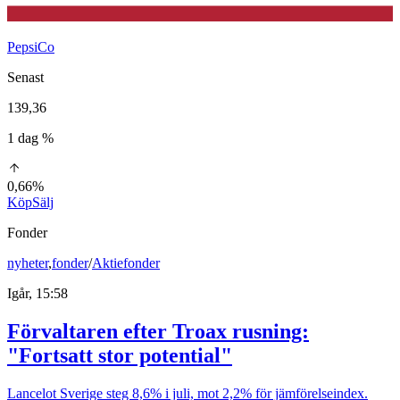
PepsiCo
Senast
139,36
1 dag %
0,66%
Köp
Sälj
Fonder
nyheter
,
fonder
/
Aktiefonder
Igår, 15:58
Förvaltaren efter Troax rusning:
"Fortsatt stor potential"
Lancelot Sverige steg 8,6% i juli, mot 2,2% för jämförelseindex.