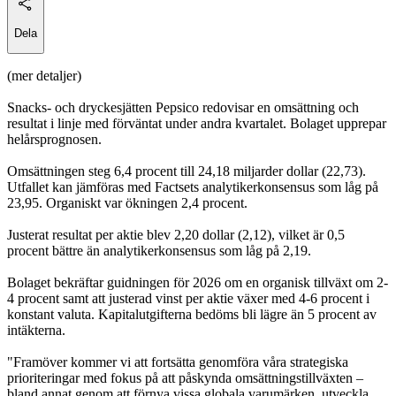
Dela
(mer detaljer)
Snacks- och dryckesjätten Pepsico redovisar en omsättning och
resultat i linje med förväntat under andra kvartalet. Bolaget upprepar
helårsprognosen.
Omsättningen steg 6,4 procent till 24,18 miljarder dollar (22,73).
Utfallet kan jämföras med Factsets analytikerkonsensus som låg på
23,95. Organiskt var ökningen 2,4 procent.
Justerat resultat per aktie blev 2,20 dollar (2,12), vilket är 0,5
procent bättre än analytikerkonsensus som låg på 2,19.
Bolaget bekräftar guidningen för 2026 om en organisk tillväxt om 2-
4 procent samt att justerad vinst per aktie växer med 4-6 procent i
konstant valuta. Kapitalutgifterna bedöms bli lägre än 5 procent av
intäkterna.
"Framöver kommer vi att fortsätta genomföra våra strategiska
prioriteringar med fokus på att påskynda omsättningstillväxten –
bland annat genom att förnya vissa globala varumärken, utveckla