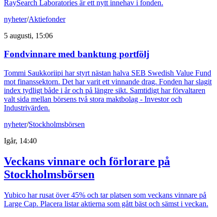
RaySearch Laboratories är ett nytt innehav i fonden.
nyheter
/
Aktiefonder
5 augusti, 15:06
Fondvinnare med banktung portfölj
Tommi Saukkoriipi har styrt nästan halva SEB Swedish Value Fund
mot finanssektorn. Det har varit ett vinnande drag. Fonden har slagit
index tydligt både i år och på längre sikt. Samtidigt har förvaltaren
valt sida mellan börsens två stora maktbolag - Investor och
Industrivärden.
nyheter
/
Stockholmsbörsen
Igår, 14:40
Veckans vinnare och förlorare på
Stockholmsbörsen
Yubico har rusat över 45% och tar platsen som veckans vinnare på
Large Cap. Placera listar aktierna som gått bäst och sämst i veckan.