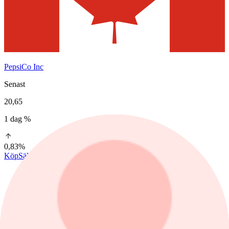
PepsiCo Inc
Senast
20,65
1 dag %
0,83%
Köp
Sälj