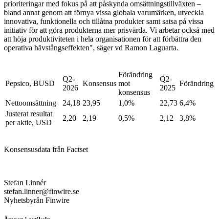
prioriteringar med fokus på att påskynda omsättningstillväxten –
bland annat genom att förnya vissa globala varumärken, utveckla
innovativa, funktionella och tillåtna produkter samt satsa på vissa
initiativ för att göra produkterna mer prisvärda. Vi arbetar också med
att höja produktiviteten i hela organisationen för att förbättra den
operativa hävstångseffekten", säger vd Ramon Laguarta.
Förändring
Q2-
Q2-
Pepsico, BUSD
Konsensus
mot
Förändring
2026
2025
konsensus
Nettoomsättning
24,18
23,95
1,0%
22,73
6,4%
Justerat resultat
2,20
2,19
0,5%
2,12
3,8%
per aktie, USD
Konsensusdata från Factset
Stefan Linnér
stefan.linner@finwire.se
Nyhetsbyrån Finwire