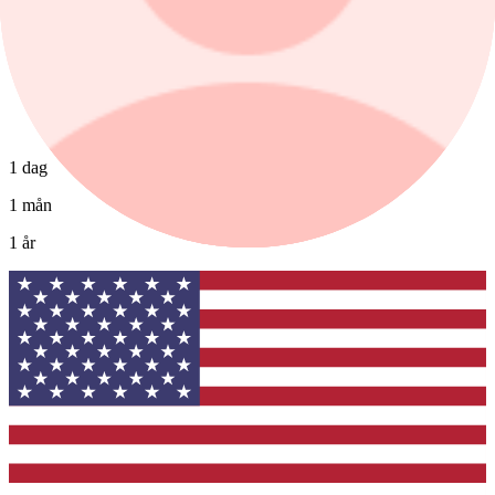
1 dag
1 mån
1 år