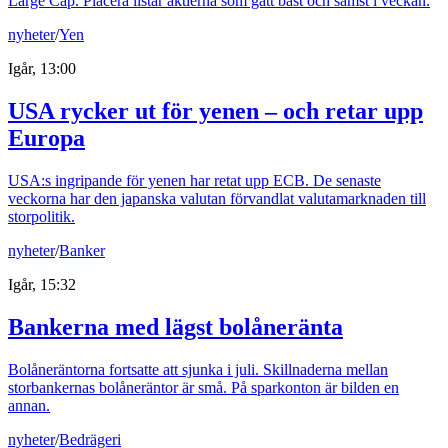
Large Cap. Placera listar aktierna som gått bäst och sämst i veckan.
nyheter
/
Yen
Igår, 13:00
USA rycker ut för yenen – och retar upp
Europa
USA:s ingripande för yenen har retat upp ECB. De senaste
veckorna har den japanska valutan förvandlat valutamarknaden till
storpolitik.
nyheter
/
Banker
Igår, 15:32
Bankerna med lägst bolåneränta
Bolåneräntorna fortsatte att sjunka i juli. Skillnaderna mellan
storbankernas bolåneräntor är små. På sparkonton är bilden en
annan.
nyheter
/
Bedrägeri