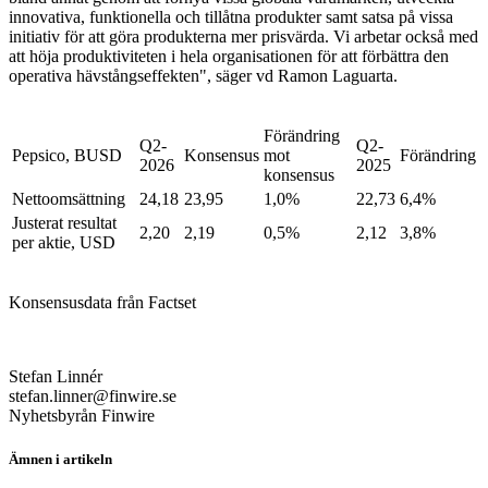
innovativa, funktionella och tillåtna produkter samt satsa på vissa
initiativ för att göra produkterna mer prisvärda. Vi arbetar också med
att höja produktiviteten i hela organisationen för att förbättra den
operativa hävstångseffekten", säger vd Ramon Laguarta.
Förändring
Q2-
Q2-
Pepsico, BUSD
Konsensus
mot
Förändring
2026
2025
konsensus
Nettoomsättning
24,18
23,95
1,0%
22,73
6,4%
Justerat resultat
2,20
2,19
0,5%
2,12
3,8%
per aktie, USD
Konsensusdata från Factset
Stefan Linnér
stefan.linner@finwire.se
Nyhetsbyrån Finwire
Ämnen i artikeln
PepsiCo Inc