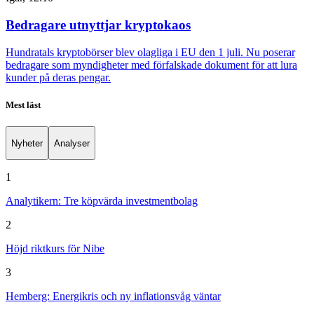
Bedragare utnyttjar kryptokaos
Hundratals kryptobörser blev olagliga i EU den 1 juli. Nu poserar
bedragare som myndigheter med förfalskade dokument för att lura
kunder på deras pengar.
Mest läst
Nyheter
Analyser
1
Analytikern: Tre köpvärda investmentbolag
2
Höjd riktkurs för Nibe
3
Hemberg: Energikris och ny inflationsvåg väntar