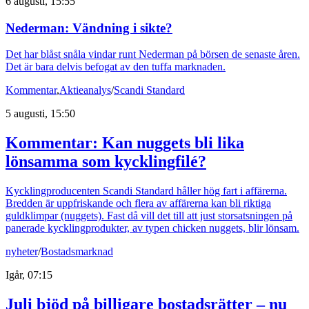
6 augusti, 15:55
Nederman: Vändning i sikte?
Det har blåst snåla vindar runt Nederman på börsen de senaste åren.
Det är bara delvis befogat av den tuffa marknaden.
Kommentar
,
Aktieanalys
/
Scandi Standard
5 augusti, 15:50
Kommentar: Kan nuggets bli lika
lönsamma som kycklingfilé?
Kycklingproducenten Scandi Standard håller hög fart i affärerna.
Bredden är uppfriskande och flera av affärerna kan bli riktiga
guldklimpar (nuggets). Fast då vill det till att just storsatsningen på
panerade kycklingprodukter, av typen chicken nuggets, blir lönsam.
nyheter
/
Bostadsmarknad
Igår, 07:15
Juli bjöd på billigare bostadsrätter – nu