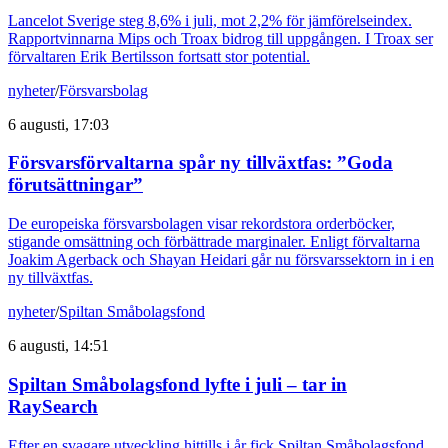
Lancelot Sverige steg 8,6% i juli, mot 2,2% för jämförelseindex.
Rapportvinnarna Mips och Troax bidrog till uppgången. I Troax ser
förvaltaren Erik Bertilsson fortsatt stor potential.
nyheter
/
Försvarsbolag
6 augusti, 17:03
Försvarsförvaltarna spår ny tillväxtfas: ”Goda
förutsättningar”
De europeiska försvarsbolagen visar rekordstora orderböcker,
stigande omsättning och förbättrade marginaler. Enligt förvaltarna
Joakim Agerback och Shayan Heidari går nu försvarssektorn in i en
ny tillväxtfas.
nyheter
/
Spiltan Småbolagsfond
6 augusti, 14:51
Spiltan Småbolagsfond lyfte i juli – tar in
RaySearch
Efter en svagare utveckling hittills i år fick Spiltan Småbolagsfond