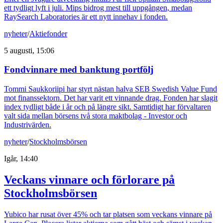
ett tydligt lyft i juli. Mips bidrog mest till uppgången, medan
RaySearch Laboratories är ett nytt innehav i fonden.
nyheter
/
Aktiefonder
5 augusti, 15:06
Fondvinnare med banktung portfölj
Tommi Saukkoriipi har styrt nästan halva SEB Swedish Value Fund
mot finanssektorn. Det har varit ett vinnande drag. Fonden har slagit
index tydligt både i år och på längre sikt. Samtidigt har förvaltaren
valt sida mellan börsens två stora maktbolag - Investor och
Industrivärden.
nyheter
/
Stockholmsbörsen
Igår, 14:40
Veckans vinnare och förlorare på
Stockholmsbörsen
Yubico har rusat över 45% och tar platsen som veckans vinnare på