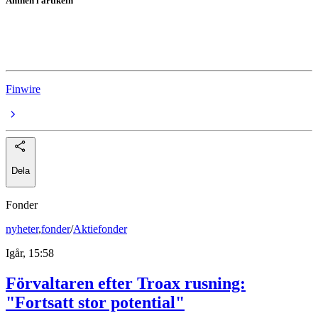
Ämnen i artikeln
PepsiCo Inc
PepsiCo
Finwire
Dela
Fonder
nyheter
,
fonder
/
Aktiefonder
Igår, 15:58
Förvaltaren efter Troax rusning:
"Fortsatt stor potential"