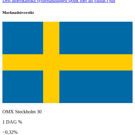
Den amerikanska sysselsättningen sjönk mer än väntat i juli
Marknadsöversikt
OMX Stockholm 30
1 DAG %
−0,32%