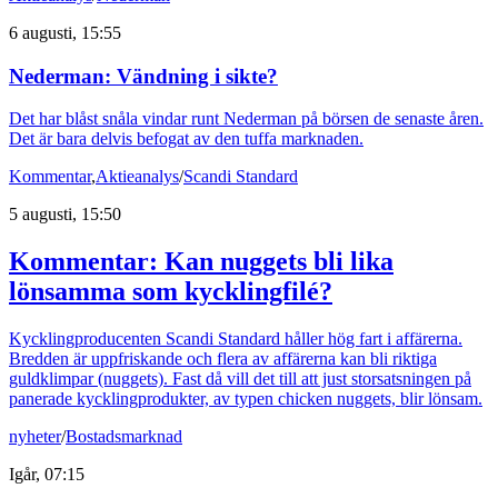
6 augusti, 15:55
Nederman: Vändning i sikte?
Det har blåst snåla vindar runt Nederman på börsen de senaste åren.
Det är bara delvis befogat av den tuffa marknaden.
Kommentar
,
Aktieanalys
/
Scandi Standard
5 augusti, 15:50
Kommentar: Kan nuggets bli lika
lönsamma som kycklingfilé?
Kycklingproducenten Scandi Standard håller hög fart i affärerna.
Bredden är uppfriskande och flera av affärerna kan bli riktiga
guldklimpar (nuggets). Fast då vill det till att just storsatsningen på
panerade kycklingprodukter, av typen chicken nuggets, blir lönsam.
nyheter
/
Bostadsmarknad
Igår, 07:15