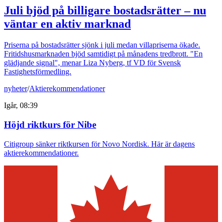
Juli bjöd på billigare bostadsrätter – nu
väntar en aktiv marknad
Priserna på bostadsrätter sjönk i juli medan villapriserna ökade.
Fritidshusmarknaden bjöd samtidigt på månadens tredbrott. "En
glädjande signal", menar Liza Nyberg, tf VD för Svensk
Fastighetsförmedling.
nyheter
/
Aktierekommendationer
Igår, 08:39
Höjd riktkurs för Nibe
Citigroup sänker riktkursen för Novo Nordisk. Här är dagens
aktierekommendationer.