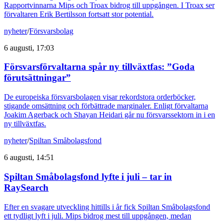
Rapportvinnarna Mips och Troax bidrog till uppgången. I Troax ser
förvaltaren Erik Bertilsson fortsatt stor potential.
nyheter
/
Försvarsbolag
6 augusti, 17:03
Försvarsförvaltarna spår ny tillväxtfas: ”Goda
förutsättningar”
De europeiska försvarsbolagen visar rekordstora orderböcker,
stigande omsättning och förbättrade marginaler. Enligt förvaltarna
Joakim Agerback och Shayan Heidari går nu försvarssektorn in i en
ny tillväxtfas.
nyheter
/
Spiltan Småbolagsfond
6 augusti, 14:51
Spiltan Småbolagsfond lyfte i juli – tar in
RaySearch
Efter en svagare utveckling hittills i år fick Spiltan Småbolagsfond
ett tydligt lyft i juli. Mips bidrog mest till uppgången, medan