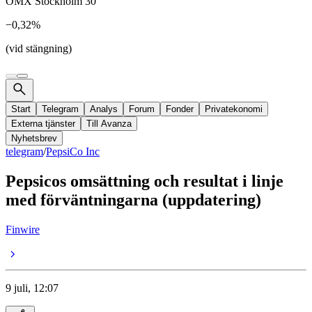
OMX Stockholm 30
−0,32%
(vid stängning)
Start
Telegram
Analys
Forum
Fonder
Privatekonomi
Externa tjänster
Till Avanza
Nyhetsbrev
telegram
/
PepsiCo Inc
Pepsicos omsättning och resultat i linje
med förväntningarna (uppdatering)
Finwire
9 juli, 12:07