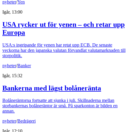
nyheter
/
Yen
Igår, 13:00
USA rycker ut för yenen – och retar upp
Europa
USA:s ingripande för yenen har retat upp ECB. De senaste
veckorna har den japanska valutan förvandlat valutamarknaden till
storpolitik.
nyheter
/
Banker
Igår, 15:32
Bankerna med lägst bolåneränta
Bolåneräntorna fortsatte att sjunka i juli. Skillnaderna mellan
storbankernas bolåneräntor är små. På sparkonton är bilden en
annan.
nyheter
/
Bedrägeri
Igår, 12:10