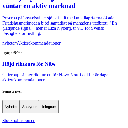
väntar en aktiv marknad
Priserna på bostadsrätter sjönk i juli medan villapriserna ökade.
Fritidshusmarknaden bjöd samtidigt på månadens tredbrott. "En
glädjande signal", menar Liza Nyberg, tf VD för Svensk
Fastighetsförmedling.
nyheter
/
Aktierekommendationer
Igår, 08:39
Höjd riktkurs för Nibe
Citigroup sänker riktkursen för Novo Nordisk. Här är dagens
aktierekommendationer.
Senaste nytt
Nyheter
Analyser
Telegram
Stockholmsbörsen