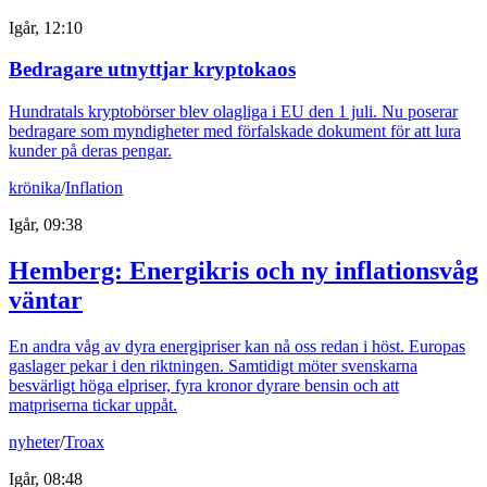
Igår, 12:10
Bedragare utnyttjar kryptokaos
Hundratals kryptobörser blev olagliga i EU den 1 juli. Nu poserar
bedragare som myndigheter med förfalskade dokument för att lura
kunder på deras pengar.
krönika
/
Inflation
Igår, 09:38
Hemberg: Energikris och ny inflationsvåg
väntar
En andra våg av dyra energipriser kan nå oss redan i höst. Europas
gaslager pekar i den riktningen. Samtidigt möter svenskarna
besvärligt höga elpriser, fyra kronor dyrare bensin och att
matpriserna tickar uppåt.
nyheter
/
Troax
Igår, 08:48