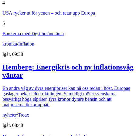
4
USA rycker ut för yenen – och retar upp Europa
5
Bankerna med lägst bolåneränta
krönika
/
Inflation
Igår, 09:38
Hemberg: Energikris och ny inflationsvåg
väntar
En andra våg av dyra energipriser kan nå oss redan i höst. Europas
gaslager pekar i den riktningen. Samtidigt möter svenskarna
besvärligt höga elpriser, fyra kronor dyrare bensin och att
matpriserna tickar uppåt.
nyheter
/
Troax
Igår, 08:48