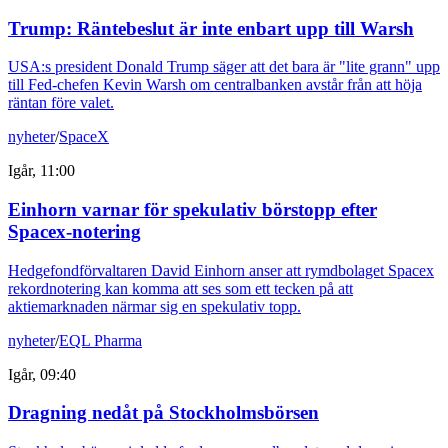
Trump: Räntebeslut är inte enbart upp till Warsh
USA:s president Donald Trump säger att det bara är "lite grann" upp
till Fed-chefen Kevin Warsh om centralbanken avstår från att höja
räntan före valet.
nyheter
/
SpaceX
Igår, 11:00
Einhorn varnar för spekulativ börstopp efter
Spacex-notering
Hedgefondförvaltaren David Einhorn anser att rymdbolaget Spacex
rekordnotering kan komma att ses som ett tecken på att
aktiemarknaden närmar sig en spekulativ topp.
nyheter
/
EQL Pharma
Igår, 09:40
Dragning nedåt på Stockholmsbörsen