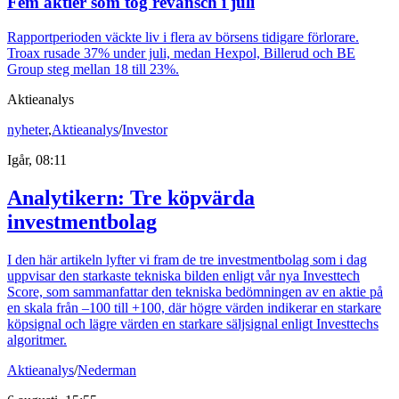
Fem aktier som tog revansch i juli
Rapportperioden väckte liv i flera av börsens tidigare förlorare.
Troax rusade 37% under juli, medan Hexpol, Billerud och BE
Group steg mellan 18 till 23%.
Aktieanalys
nyheter
,
Aktieanalys
/
Investor
Igår, 08:11
Analytikern: Tre köpvärda
investmentbolag
I den här artikeln lyfter vi fram de tre investmentbolag som i dag
uppvisar den starkaste tekniska bilden enligt vår nya Investtech
Score, som sammanfattar den tekniska bedömningen av en aktie på
en skala från –100 till +100, där högre värden indikerar en starkare
köpsignal och lägre värden en starkare säljsignal enligt Investtechs
algoritmer.
Aktieanalys
/
Nederman