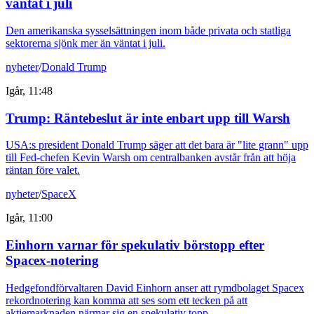
väntat i juli
Den amerikanska sysselsättningen inom både privata och statliga
sektorerna sjönk mer än väntat i juli.
nyheter
/
Donald Trump
Igår, 11:48
Trump: Räntebeslut är inte enbart upp till Warsh
USA:s president Donald Trump säger att det bara är "lite grann" upp
till Fed-chefen Kevin Warsh om centralbanken avstår från att höja
räntan före valet.
nyheter
/
SpaceX
Igår, 11:00
Einhorn varnar för spekulativ börstopp efter
Spacex-notering
Hedgefondförvaltaren David Einhorn anser att rymdbolaget Spacex
rekordnotering kan komma att ses som ett tecken på att
aktiemarknaden närmar sig en spekulativ topp.