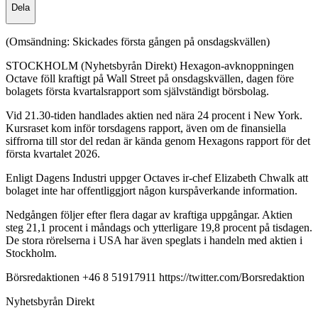
Dela
(Omsändning: Skickades första gången på onsdagskvällen)
STOCKHOLM (Nyhetsbyrån Direkt) Hexagon-avknoppningen
Octave föll kraftigt på Wall Street på onsdagskvällen, dagen före
bolagets första kvartalsrapport som självständigt börsbolag.
Vid 21.30-tiden handlades aktien ned nära 24 procent i New York.
Kursraset kom inför torsdagens rapport, även om de finansiella
siffrorna till stor del redan är kända genom Hexagons rapport för det
första kvartalet 2026.
Enligt Dagens Industri uppger Octaves ir-chef Elizabeth Chwalk att
bolaget inte har offentliggjort någon kurspåverkande information.
Nedgången följer efter flera dagar av kraftiga uppgångar. Aktien
steg 21,1 procent i måndags och ytterligare 19,8 procent på tisdagen.
De stora rörelserna i USA har även speglats i handeln med aktien i
Stockholm.
Börsredaktionen +46 8 51917911 https://twitter.com/Borsredaktion
Nyhetsbyrån Direkt