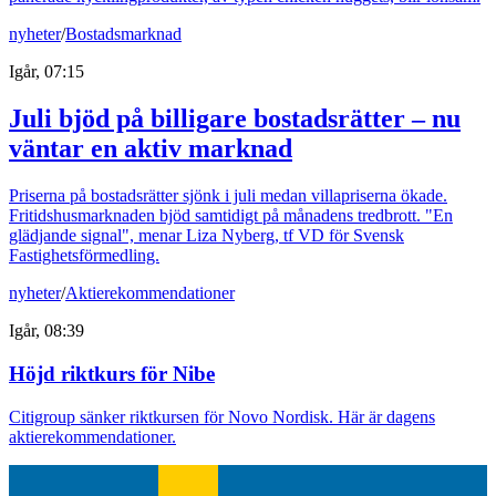
nyheter
/
Bostadsmarknad
Igår, 07:15
Juli bjöd på billigare bostadsrätter – nu
väntar en aktiv marknad
Priserna på bostadsrätter sjönk i juli medan villapriserna ökade.
Fritidshusmarknaden bjöd samtidigt på månadens tredbrott. "En
glädjande signal", menar Liza Nyberg, tf VD för Svensk
Fastighetsförmedling.
nyheter
/
Aktierekommendationer
Igår, 08:39
Höjd riktkurs för Nibe
Citigroup sänker riktkursen för Novo Nordisk. Här är dagens
aktierekommendationer.