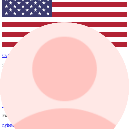
Octave Intelligence
Senast
19,68
1 dag %
1,34%
Köp
Sälj
Fonder
nyheter
,
fonder
/
Aktiefonder