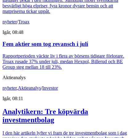
gaslager pekar i den riktningen. Samtidigt möter svenskarna
besvärligt höga elpriser, fyra kronor dyrare bensin och att
matpriserna tickar uppåt.
nyheter
/
Troax
Igår, 08:48
Fem aktier som tog revansch i juli
Rapportperioden väckte liv i flera av börsens tidigare förlorare.
Troax rusade 37% under juli, medan Hexpol, Billerud och BE
Group steg mellan 18 till 23%.
Aktieanalys
nyheter
,
Aktieanalys
/
Investor
Igår, 08:11
Analytikern: Tre köpvärda
investmentbolag
I den här artikeln lyfter vi fram de tre investmentbolag som i dag