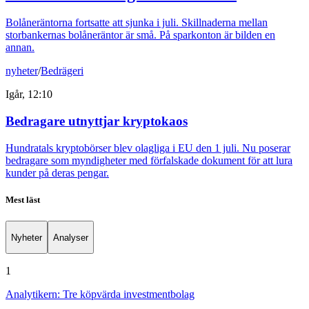
Bolåneräntorna fortsatte att sjunka i juli. Skillnaderna mellan
storbankernas bolåneräntor är små. På sparkonton är bilden en
annan.
nyheter
/
Bedrägeri
Igår, 12:10
Bedragare utnyttjar kryptokaos
Hundratals kryptobörser blev olagliga i EU den 1 juli. Nu poserar
bedragare som myndigheter med förfalskade dokument för att lura
kunder på deras pengar.
Mest läst
Nyheter
Analyser
1
Analytikern: Tre köpvärda investmentbolag