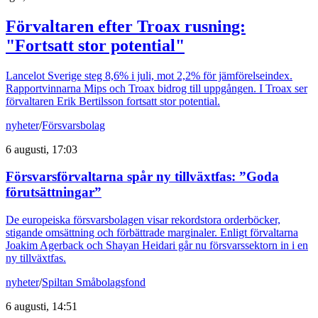
Förvaltaren efter Troax rusning:
"Fortsatt stor potential"
Lancelot Sverige steg 8,6% i juli, mot 2,2% för jämförelseindex.
Rapportvinnarna Mips och Troax bidrog till uppgången. I Troax ser
förvaltaren Erik Bertilsson fortsatt stor potential.
nyheter
/
Försvarsbolag
6 augusti, 17:03
Försvarsförvaltarna spår ny tillväxtfas: ”Goda
förutsättningar”
De europeiska försvarsbolagen visar rekordstora orderböcker,
stigande omsättning och förbättrade marginaler. Enligt förvaltarna
Joakim Agerback och Shayan Heidari går nu försvarssektorn in i en
ny tillväxtfas.
nyheter
/
Spiltan Småbolagsfond
6 augusti, 14:51