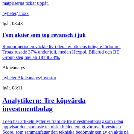
matpriserna tickar uppåt.
nyheter
/
Troax
Igår, 08:48
Fem aktier som tog revansch i juli
Rapportperioden väckte liv i flera av börsens tidigare förlorare.
Troax rusade 37% under juli, medan Hexpol, Billerud och BE
Group steg mellan 18 till 23%.
Aktieanalys
nyheter
,
Aktieanalys
/
Investor
Igår, 08:11
Analytikern: Tre köpvärda
investmentbolag
I den här artikeln lyfter vi fram de tre investmentbolag som i dag
uppvisar den starkaste tekniska bilden enligt vår nya Investtech
Score, som sammanfattar den tekniska bedömningen av en aktie på