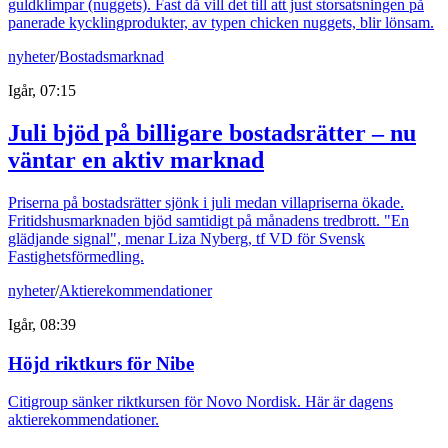
guldklimpar (nuggets). Fast då vill det till att just storsatsningen på
panerade kycklingprodukter, av typen chicken nuggets, blir lönsam.
nyheter
/
Bostadsmarknad
Igår, 07:15
Juli bjöd på billigare bostadsrätter – nu
väntar en aktiv marknad
Priserna på bostadsrätter sjönk i juli medan villapriserna ökade.
Fritidshusmarknaden bjöd samtidigt på månadens tredbrott. "En
glädjande signal", menar Liza Nyberg, tf VD för Svensk
Fastighetsförmedling.
nyheter
/
Aktierekommendationer
Igår, 08:39
Höjd riktkurs för Nibe
Citigroup sänker riktkursen för Novo Nordisk. Här är dagens
aktierekommendationer.