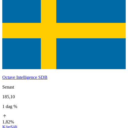
Octave Intelligence SDB
Senast
185,10
1 dag %
1,82%
Köp
Sälj