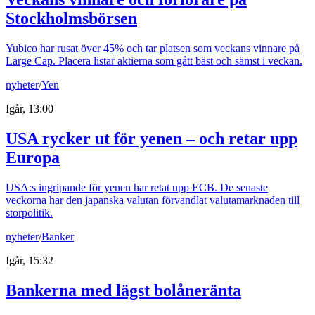
Stockholmsbörsen
Yubico har rusat över 45% och tar platsen som veckans vinnare på
Large Cap. Placera listar aktierna som gått bäst och sämst i veckan.
nyheter
/
Yen
Igår, 13:00
USA rycker ut för yenen – och retar upp
Europa
USA:s ingripande för yenen har retat upp ECB. De senaste
veckorna har den japanska valutan förvandlat valutamarknaden till
storpolitik.
nyheter
/
Banker
Igår, 15:32
Bankerna med lägst bolåneränta