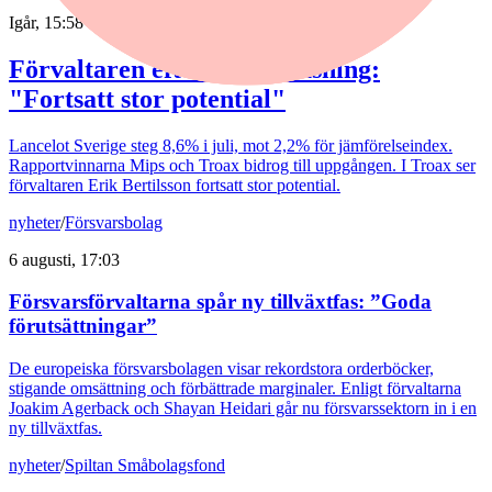
Igår, 15:58
Förvaltaren efter Troax rusning:
"Fortsatt stor potential"
Lancelot Sverige steg 8,6% i juli, mot 2,2% för jämförelseindex.
Rapportvinnarna Mips och Troax bidrog till uppgången. I Troax ser
förvaltaren Erik Bertilsson fortsatt stor potential.
nyheter
/
Försvarsbolag
6 augusti, 17:03
Försvarsförvaltarna spår ny tillväxtfas: ”Goda
förutsättningar”
De europeiska försvarsbolagen visar rekordstora orderböcker,
stigande omsättning och förbättrade marginaler. Enligt förvaltarna
Joakim Agerback och Shayan Heidari går nu försvarssektorn in i en
ny tillväxtfas.
nyheter
/
Spiltan Småbolagsfond