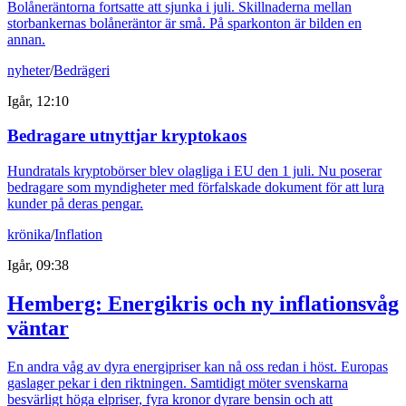
Bolåneräntorna fortsatte att sjunka i juli. Skillnaderna mellan
storbankernas bolåneräntor är små. På sparkonton är bilden en
annan.
nyheter
/
Bedrägeri
Igår, 12:10
Bedragare utnyttjar kryptokaos
Hundratals kryptobörser blev olagliga i EU den 1 juli. Nu poserar
bedragare som myndigheter med förfalskade dokument för att lura
kunder på deras pengar.
krönika
/
Inflation
Igår, 09:38
Hemberg: Energikris och ny inflationsvåg
väntar
En andra våg av dyra energipriser kan nå oss redan i höst. Europas
gaslager pekar i den riktningen. Samtidigt möter svenskarna
besvärligt höga elpriser, fyra kronor dyrare bensin och att