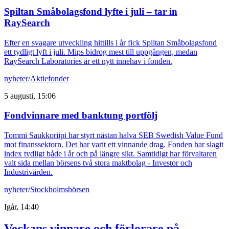
Spiltan Småbolagsfond lyfte i juli – tar in
RaySearch
Efter en svagare utveckling hittills i år fick Spiltan Småbolagsfond
ett tydligt lyft i juli. Mips bidrog mest till uppgången, medan
RaySearch Laboratories är ett nytt innehav i fonden.
nyheter
/
Aktiefonder
5 augusti, 15:06
Fondvinnare med banktung portfölj
Tommi Saukkoriipi har styrt nästan halva SEB Swedish Value Fund
mot finanssektorn. Det har varit ett vinnande drag. Fonden har slagit
index tydligt både i år och på längre sikt. Samtidigt har förvaltaren
valt sida mellan börsens två stora maktbolag - Investor och
Industrivärden.
nyheter
/
Stockholmsbörsen
Igår, 14:40
Veckans vinnare och förlorare på