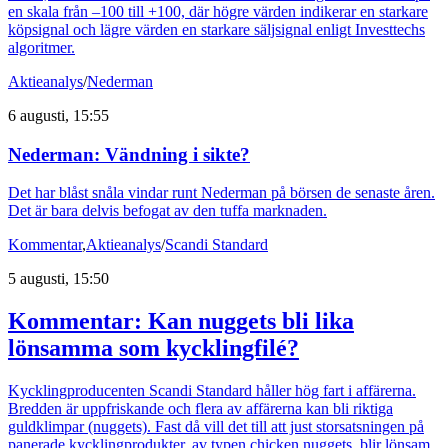
en skala från –100 till +100, där högre värden indikerar en starkare
köpsignal och lägre värden en starkare säljsignal enligt Investtechs
algoritmer.
Aktieanalys
/
Nederman
6 augusti, 15:55
Nederman: Vändning i sikte?
Det har blåst snåla vindar runt Nederman på börsen de senaste åren.
Det är bara delvis befogat av den tuffa marknaden.
Kommentar
,
Aktieanalys
/
Scandi Standard
5 augusti, 15:50
Kommentar: Kan nuggets bli lika
lönsamma som kycklingfilé?
Kycklingproducenten Scandi Standard håller hög fart i affärerna.
Bredden är uppfriskande och flera av affärerna kan bli riktiga
guldklimpar (nuggets). Fast då vill det till att just storsatsningen på
panerade kycklingprodukter, av typen chicken nuggets, blir lönsam.