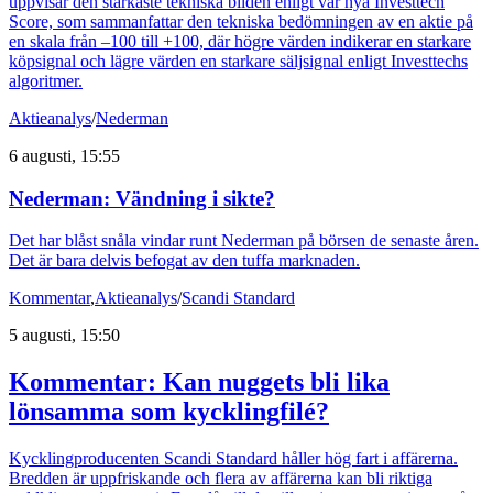
uppvisar den starkaste tekniska bilden enligt vår nya Investtech
Score, som sammanfattar den tekniska bedömningen av en aktie på
en skala från –100 till +100, där högre värden indikerar en starkare
köpsignal och lägre värden en starkare säljsignal enligt Investtechs
algoritmer.
Aktieanalys
/
Nederman
6 augusti, 15:55
Nederman: Vändning i sikte?
Det har blåst snåla vindar runt Nederman på börsen de senaste åren.
Det är bara delvis befogat av den tuffa marknaden.
Kommentar
,
Aktieanalys
/
Scandi Standard
5 augusti, 15:50
Kommentar: Kan nuggets bli lika
lönsamma som kycklingfilé?
Kycklingproducenten Scandi Standard håller hög fart i affärerna.
Bredden är uppfriskande och flera av affärerna kan bli riktiga