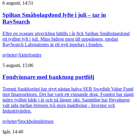
6 augusti, 14:51
Spiltan Småbolagsfond lyfte i juli – tar in
RaySearch
Efter en svagare utveckling hittills i år fick Spiltan Småbolagsfond
ett tydligt lyft i juli. Mips bidrog mest till uppgången, medan
RaySearch Laboratories är ett nytt innehav i fonden.
nyheter
/
Aktiefonder
5 augusti, 15:06
Fondvinnare med banktung portfölj
Tommi Saukkoriipi har styrt nästan halva SEB Swedish Value Fund
mot finanssektorn. Det har varit ett vinnande drag. Fonden har slagit
index tydligt både i år och på längre sikt. Samtidigt har förvaltaren
valt sida mellan börsens två stora maktbolag - Investor och
Industrivärden.
nyheter
/
Stockholmsbörsen
Igår, 14:40