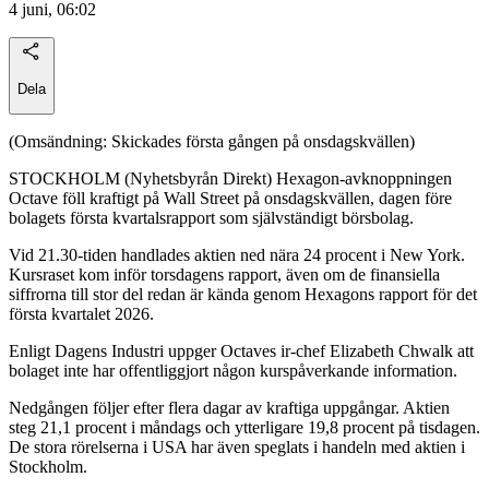
4 juni, 06:02
Dela
(Omsändning: Skickades första gången på onsdagskvällen)
STOCKHOLM (Nyhetsbyrån Direkt) Hexagon-avknoppningen
Octave föll kraftigt på Wall Street på onsdagskvällen, dagen före
bolagets första kvartalsrapport som självständigt börsbolag.
Vid 21.30-tiden handlades aktien ned nära 24 procent i New York.
Kursraset kom inför torsdagens rapport, även om de finansiella
siffrorna till stor del redan är kända genom Hexagons rapport för det
första kvartalet 2026.
Enligt Dagens Industri uppger Octaves ir-chef Elizabeth Chwalk att
bolaget inte har offentliggjort någon kurspåverkande information.
Nedgången följer efter flera dagar av kraftiga uppgångar. Aktien
steg 21,1 procent i måndags och ytterligare 19,8 procent på tisdagen.
De stora rörelserna i USA har även speglats i handeln med aktien i
Stockholm.