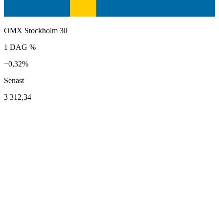
OMX Stockholm 30
1 DAG %
−0,32%
Senast
3 312,34