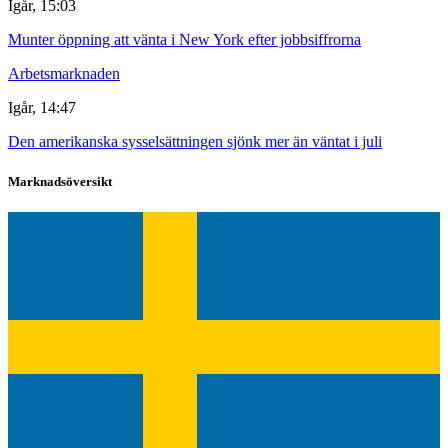
Igår, 15:03
Munter öppning att vänta i New York efter jobbsiffrorna
Arbetsmarknaden
Igår, 14:47
Den amerikanska sysselsättningen sjönk mer än väntat i juli
Marknadsöversikt