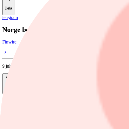
Dela
telegram
Norge begränsar KPI-publicering efter te
Finwire
9 juli, 12:38
Dela
Norges statistikmyndighet kommer på fredagen endast att publicera utv
Endast procentuella förändringar för KPI och vissa delkategorier publi
publiceras inte.
En ny tidpunkt för fullständig publicering meddelas när problemen är 