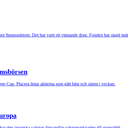
inanssektorn. Det har varit ett vinnande drag. Fonden har slagit index t
lmsbörsen
e Cap. Placera listar aktierna som gått bäst och sämst i veckan.
Europa
r den japanska valutan förvandlat valutamarknaden till storpolitik.