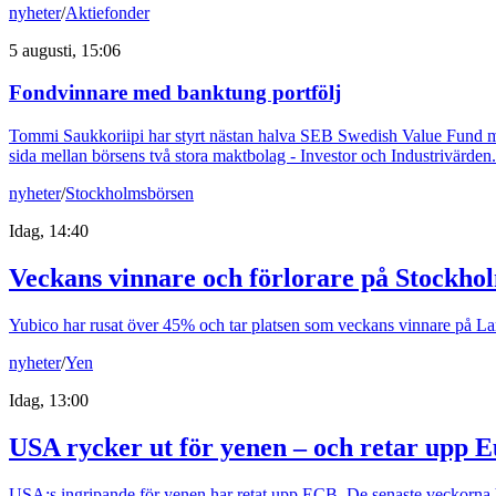
nyheter
/
Aktiefonder
5 augusti, 15:06
Fondvinnare med banktung portfölj
Tommi Saukkoriipi har styrt nästan halva SEB Swedish Value Fund mot f
sida mellan börsens två stora maktbolag - Investor och Industrivärden.
nyheter
/
Stockholmsbörsen
Idag, 14:40
Veckans vinnare och förlorare på Stockho
Yubico har rusat över 45% och tar platsen som veckans vinnare på Larg
nyheter
/
Yen
Idag, 13:00
USA rycker ut för yenen – och retar upp 
USA:s ingripande för yenen har retat upp ECB. De senaste veckorna ha