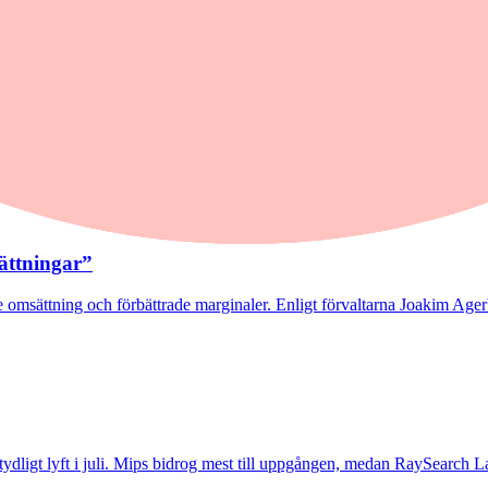
 stor potential"
rtvinnarna Mips och Troax bidrog till uppgången. I Troax ser förvaltaren
sättningar”
 omsättning och förbättrade marginaler. Enligt förvaltarna Joakim Agerb
t tydligt lyft i juli. Mips bidrog mest till uppgången, medan RaySearch La