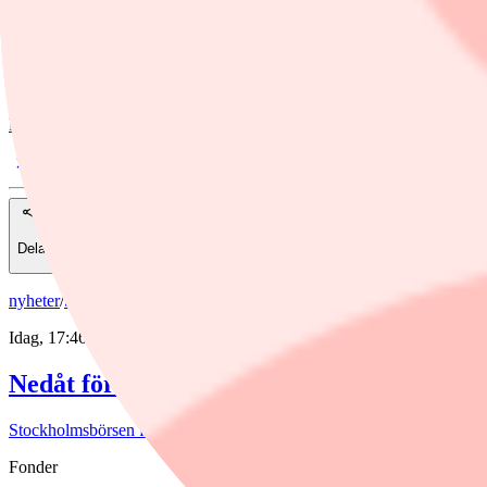
Leo Luthander
leo.luthander@finwire.se
Nyhetsbyrån Finwire
Finwire
Dela
nyheter
/
Stockholmsbörsen
Idag, 17:46
Nedåt för börsen efter blandad rapportve
Stockholmsbörsen föll på veckans sista dag.
Fonder