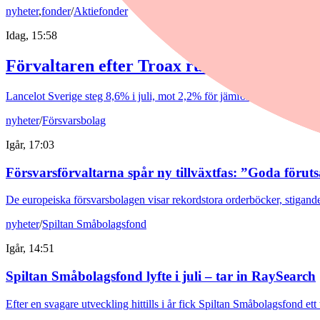
nyheter
,
fonder
/
Aktiefonder
Idag, 15:58
Förvaltaren efter Troax rusning: "Fortsatt
Lancelot Sverige steg 8,6% i juli, mot 2,2% för jämförelseindex. Rappo
nyheter
/
Försvarsbolag
Igår, 17:03
Försvarsförvaltarna spår ny tillväxtfas: ”Goda förut
De europeiska försvarsbolagen visar rekordstora orderböcker, stigande
nyheter
/
Spiltan Småbolagsfond
Igår, 14:51
Spiltan Småbolagsfond lyfte i juli – tar in RaySearch
Efter en svagare utveckling hittills i år fick Spiltan Småbolagsfond et