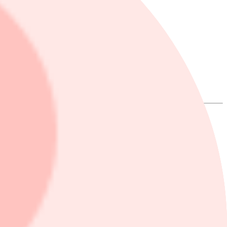
men för insamling, bearbetning och publicering av statistik.
t KPI-JAE, justerat för skatteförändringar och exklusive energivaror,