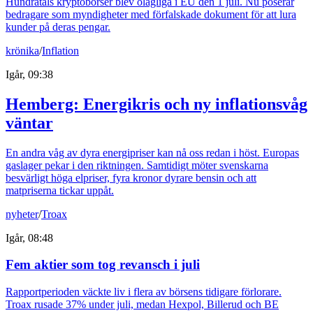
Hundratals kryptobörser blev olagliga i EU den 1 juli. Nu poserar
bedragare som myndigheter med förfalskade dokument för att lura
kunder på deras pengar.
krönika
/
Inflation
Igår, 09:38
Hemberg: Energikris och ny inflationsvåg
väntar
En andra våg av dyra energipriser kan nå oss redan i höst. Europas
gaslager pekar i den riktningen. Samtidigt möter svenskarna
besvärligt höga elpriser, fyra kronor dyrare bensin och att
matpriserna tickar uppåt.
nyheter
/
Troax
Igår, 08:48
Fem aktier som tog revansch i juli
Rapportperioden väckte liv i flera av börsens tidigare förlorare.
Troax rusade 37% under juli, medan Hexpol, Billerud och BE