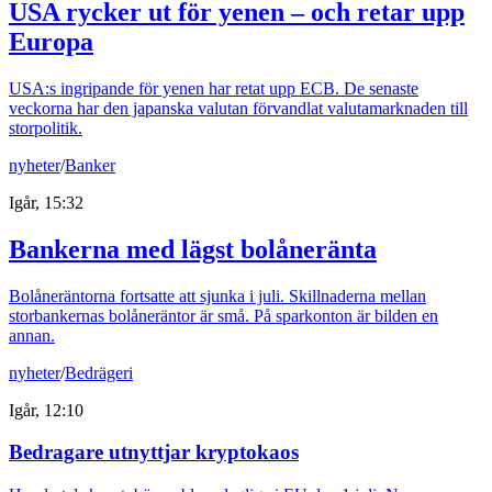
USA rycker ut för yenen – och retar upp
Europa
USA:s ingripande för yenen har retat upp ECB. De senaste
veckorna har den japanska valutan förvandlat valutamarknaden till
storpolitik.
nyheter
/
Banker
Igår, 15:32
Bankerna med lägst bolåneränta
Bolåneräntorna fortsatte att sjunka i juli. Skillnaderna mellan
storbankernas bolåneräntor är små. På sparkonton är bilden en
annan.
nyheter
/
Bedrägeri
Igår, 12:10
Bedragare utnyttjar kryptokaos