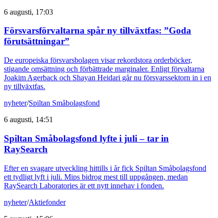
6 augusti, 17:03
Försvarsförvaltarna spår ny tillväxtfas: ”Goda
förutsättningar”
De europeiska försvarsbolagen visar rekordstora orderböcker,
stigande omsättning och förbättrade marginaler. Enligt förvaltarna
Joakim Agerback och Shayan Heidari går nu försvarssektorn in i en
ny tillväxtfas.
nyheter
/
Spiltan Småbolagsfond
6 augusti, 14:51
Spiltan Småbolagsfond lyfte i juli – tar in
RaySearch
Efter en svagare utveckling hittills i år fick Spiltan Småbolagsfond
ett tydligt lyft i juli. Mips bidrog mest till uppgången, medan
RaySearch Laboratories är ett nytt innehav i fonden.
nyheter
/
Aktiefonder