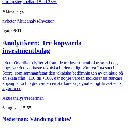
Group steg mellan 18 till 23%.
Aktieanalys
nyheter
,
Aktieanalys
/
Investor
Igår, 08:11
Analytikern: Tre köpvärda
investmentbolag
I den här artikeln lyfter vi fram de tre investmentbolag som i dag
uppvisar den starkaste tekniska bilden enligt vår nya Investtech
Score, som sammanfattar den tekniska bedömningen av en aktie på
en skala från –100 till +100, där högre värden indikerar en starkare
köpsignal och lägre värden en starkare säljsignal enligt Investtechs
algoritmer.
Aktieanalys
/
Nederman
6 augusti, 15:55
Nederman: Vändning i sikte?