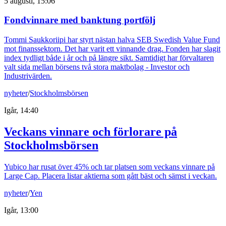
5 augusti, 15:06
Fondvinnare med banktung portfölj
Tommi Saukkoriipi har styrt nästan halva SEB Swedish Value Fund
mot finanssektorn. Det har varit ett vinnande drag. Fonden har slagit
index tydligt både i år och på längre sikt. Samtidigt har förvaltaren
valt sida mellan börsens två stora maktbolag - Investor och
Industrivärden.
nyheter
/
Stockholmsbörsen
Igår, 14:40
Veckans vinnare och förlorare på
Stockholmsbörsen
Yubico har rusat över 45% och tar platsen som veckans vinnare på
Large Cap. Placera listar aktierna som gått bäst och sämst i veckan.
nyheter
/
Yen
Igår, 13:00