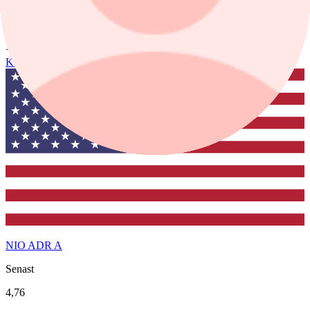
298,32
1 dag %
−2,97%
Köp
Sälj
NIO ADR A
Senast
4,76