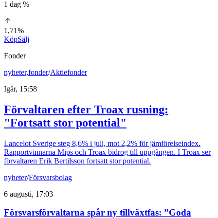
1 dag %
1,71%
Köp
Sälj
Fonder
nyheter
,
fonder
/
Aktiefonder
Igår, 15:58
Förvaltaren efter Troax rusning:
"Fortsatt stor potential"
Lancelot Sverige steg 8,6% i juli, mot 2,2% för jämförelseindex.
Rapportvinnarna Mips och Troax bidrog till uppgången. I Troax ser
förvaltaren Erik Bertilsson fortsatt stor potential.
nyheter
/
Försvarsbolag
6 augusti, 17:03
Försvarsförvaltarna spår ny tillväxtfas: ”Goda