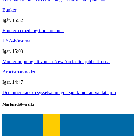
Banker
Igår, 15:32
Bankerna med lägst bolåneränta
USA-börserna
Igår, 15:03
Munter öppning att vänta i New York efter jobbsiffrorna
Arbetsmarknaden
Igår, 14:47
Den amerikanska sysselsättningen sjönk mer än väntat i juli
Marknadsöversikt