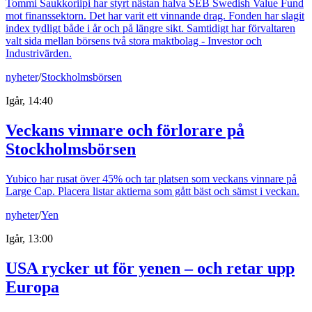
Tommi Saukkoriipi har styrt nästan halva SEB Swedish Value Fund
mot finanssektorn. Det har varit ett vinnande drag. Fonden har slagit
index tydligt både i år och på längre sikt. Samtidigt har förvaltaren
valt sida mellan börsens två stora maktbolag - Investor och
Industrivärden.
nyheter
/
Stockholmsbörsen
Igår, 14:40
Veckans vinnare och förlorare på
Stockholmsbörsen
Yubico har rusat över 45% och tar platsen som veckans vinnare på
Large Cap. Placera listar aktierna som gått bäst och sämst i veckan.
nyheter
/
Yen
Igår, 13:00
USA rycker ut för yenen – och retar upp
Europa