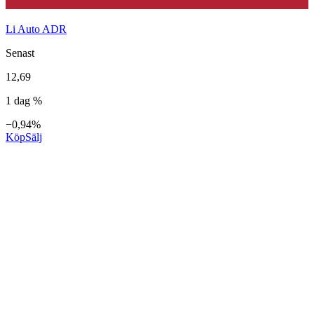
Li Auto ADR
Senast
12,69
1 dag %
−0,94%
Köp
Sälj