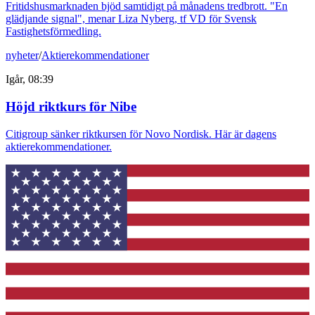
Fritidshusmarknaden bjöd samtidigt på månadens tredbrott. "En
glädjande signal", menar Liza Nyberg, tf VD för Svensk
Fastighetsförmedling.
nyheter
/
Aktierekommendationer
Igår, 08:39
Höjd riktkurs för Nibe
Citigroup sänker riktkursen för Novo Nordisk. Här är dagens
aktierekommendationer.