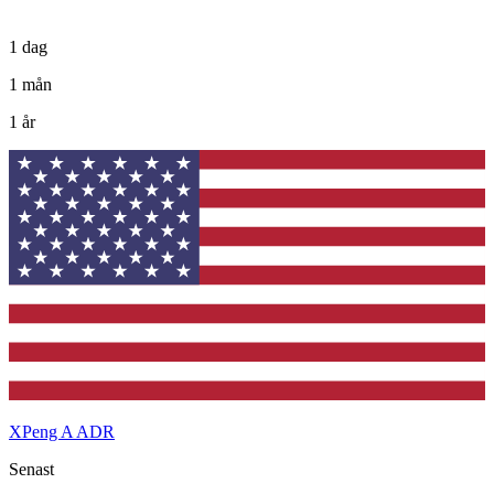
1 dag
1 mån
1 år
XPeng A ADR
Senast