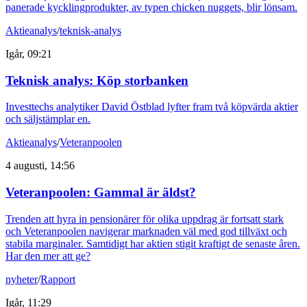
panerade kycklingprodukter, av typen chicken nuggets, blir lönsam.
Aktieanalys
/
teknisk-analys
Igår, 09:21
Teknisk analys: Köp storbanken
Investtechs analytiker David Östblad lyfter fram två köpvärda aktier
och säljstämplar en.
Aktieanalys
/
Veteranpoolen
4 augusti, 14:56
Veteranpoolen: Gammal är äldst?
Trenden att hyra in pensionärer för olika uppdrag är fortsatt stark
och Veteranpoolen navigerar marknaden väl med god tillväxt och
stabila marginaler. Samtidigt har aktien stigit kraftigt de senaste åren.
Har den mer att ge?
nyheter
/
Rapport
Igår, 11:29