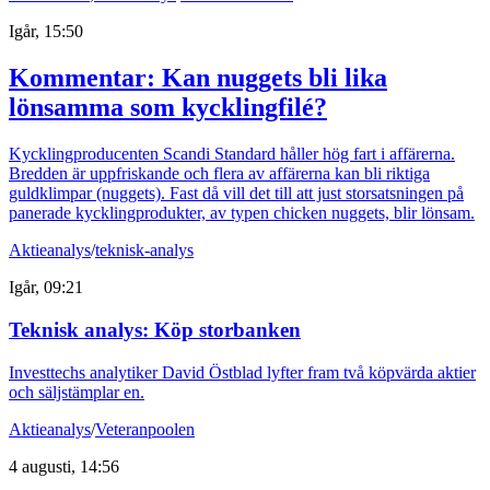
Igår, 15:50
Kommentar: Kan nuggets bli lika
lönsamma som kycklingfilé?
Kycklingproducenten Scandi Standard håller hög fart i affärerna.
Bredden är uppfriskande och flera av affärerna kan bli riktiga
guldklimpar (nuggets). Fast då vill det till att just storsatsningen på
panerade kycklingprodukter, av typen chicken nuggets, blir lönsam.
Aktieanalys
/
teknisk-analys
Igår, 09:21
Teknisk analys: Köp storbanken
Investtechs analytiker David Östblad lyfter fram två köpvärda aktier
och säljstämplar en.
Aktieanalys
/
Veteranpoolen
4 augusti, 14:56