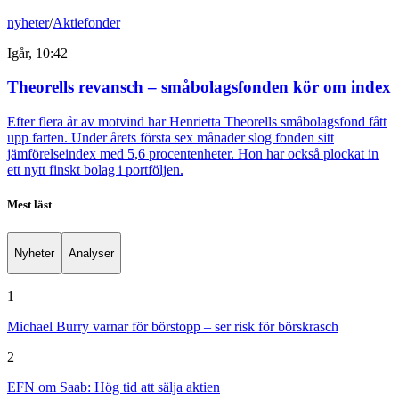
nyheter
/
Aktiefonder
Igår, 10:42
Theorells revansch – småbolagsfonden kör om index
Efter flera år av motvind har Henrietta Theorells småbolagsfond fått
upp farten. Under årets första sex månader slog fonden sitt
jämförelseindex med 5,6 procentenheter. Hon har också plockat in
ett nytt finskt bolag i portföljen.
Mest läst
Nyheter
Analyser
1
Michael Burry varnar för börstopp – ser risk för börskrasch
2
EFN om Saab: Hög tid att sälja aktien