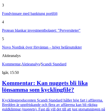
3
Fondvinnare med banktung portfölj
4
Protean blankar investmentbolaget: "Perversiteter"
5
Novo Nordisk över förväntan – höjer helårsutsikter
Aktieanalys
Kommentar
,
Aktieanalys
/
Scandi Standard
Igår, 15:50
Kommentar: Kan nuggets bli lika
lönsamma som kycklingfilé?
Kycklingproducenten Scandi Standard håller hög fart i affärerna.
Bredden är uppfriskande och flera av affärerna kan bli riktiga
guldklimpar (nuggets). Fast då vill det till att just storsatsningen på