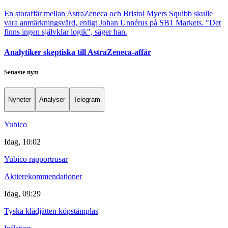
En storaffär mellan AstraZeneca och Bristol Myers Squibb skulle
vara anmärkningsvärd, enligt Johan Unnérus på SB1 Markets. "Det
finns ingen självklar logik", säger han.
Analytiker skeptiska till AstraZeneca-affär
Senaste nytt
Nyheter
Analyser
Telegram
Yubico
Idag, 10:02
Yubico rapportrusar
Aktierekommendationer
Idag, 09:29
Tyska klädjätten köpstämplas