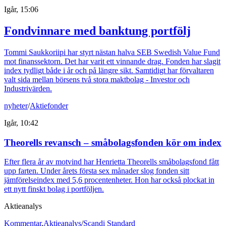
Igår, 15:06
Fondvinnare med banktung portfölj
Tommi Saukkoriipi har styrt nästan halva SEB Swedish Value Fund
mot finanssektorn. Det har varit ett vinnande drag. Fonden har slagit
index tydligt både i år och på längre sikt. Samtidigt har förvaltaren
valt sida mellan börsens två stora maktbolag - Investor och
Industrivärden.
nyheter
/
Aktiefonder
Igår, 10:42
Theorells revansch – småbolagsfonden kör om index
Efter flera år av motvind har Henrietta Theorells småbolagsfond fått
upp farten. Under årets första sex månader slog fonden sitt
jämförelseindex med 5,6 procentenheter. Hon har också plockat in
ett nytt finskt bolag i portföljen.
Aktieanalys
Kommentar
,
Aktieanalys
/
Scandi Standard