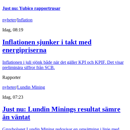
Just nu
:
Yubico rapportrusar
nyheter
/
Inflation
Idag, 08:19
Inflationen sjunker i takt med
energipriserna
Inflationen i juli sjönk både när det gäller KPI och KPIF. Det visar
preliminära siffror från SCB.
Rapporter
nyheter
/
Lundin Mining
Idag, 07:23
Just nu
:
Lundin Minings resultat sämre
än väntat
Gruvbolaget Lundin Mining redovisar en omsättning i linje med