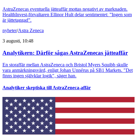
AstraZenecas eventuella jätteaffär mottas negativt av marknaden.
HealthInvest-förvaltaren Ellinor Hult delar sentimentet: ”Ingen som
är jättetaggad”.
nyheter
/
Astra Zeneca
3 augusti, 10:48
Analytikern: Därför sågas AstraZenecas jätteaffär
En storaffär mellan AstraZeneca och Bristol Myers Squibb skulle
vara anmärkningsvärd, enligt Johan Unnérus på SB1 Markets. "Det
finns ingen självklar logik", säger han.
Analytiker skeptiska till AstraZeneca-affär