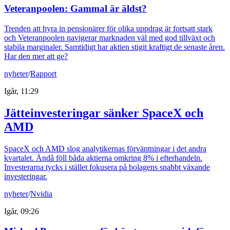
Veteranpoolen: Gammal är äldst?
Trenden att hyra in pensionärer för olika uppdrag är fortsatt stark
och Veteranpoolen navigerar marknaden väl med god tillväxt och
stabila marginaler. Samtidigt har aktien stigit kraftigt de senaste åren.
Har den mer att ge?
nyheter
/
Rapport
Igår, 11:29
Jätteinvesteringar sänker SpaceX och
AMD
SpaceX och AMD slog analytikernas förväntningar i det andra
kvartalet. Ändå föll båda aktierna omkring 8% i efterhandeln.
Investerarna tycks i stället fokusera på bolagens snabbt växande
investeringar.
nyheter
/
Nvidia
Igår, 09:26