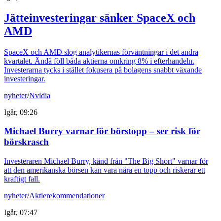
Jätteinvesteringar sänker SpaceX och
AMD
SpaceX och AMD slog analytikernas förväntningar i det andra
kvartalet. Ändå föll båda aktierna omkring 8% i efterhandeln.
Investerarna tycks i stället fokusera på bolagens snabbt växande
investeringar.
nyheter
/
Nvidia
Igår, 09:26
Michael Burry varnar för börstopp – ser risk för
börskrasch
Investeraren Michael Burry, känd från "The Big Short" varnar för
att den amerikanska börsen kan vara nära en topp och riskerar ett
kraftigt fall.
nyheter
/
Aktierekommendationer
Igår, 07:47