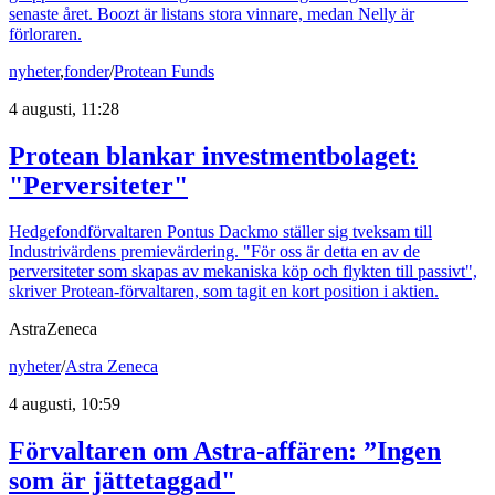
senaste året. Boozt är listans stora vinnare, medan Nelly är
förloraren.
nyheter
,
fonder
/
Protean Funds
4 augusti, 11:28
Protean blankar investmentbolaget:
"Perversiteter"
Hedgefondförvaltaren Pontus Dackmo ställer sig tveksam till
Industrivärdens premievärdering. "För oss är detta en av de
perversiteter som skapas av mekaniska köp och flykten till passivt",
skriver Protean-förvaltaren, som tagit en kort position i aktien.
AstraZeneca
nyheter
/
Astra Zeneca
4 augusti, 10:59
Förvaltaren om Astra-affären: ”Ingen
som är jättetaggad"