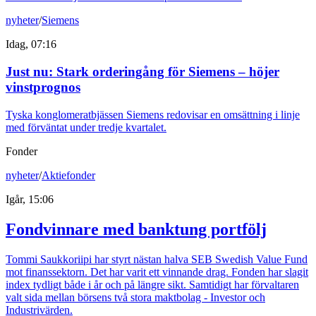
nyheter
/
Siemens
Idag, 07:16
Just nu
:
Stark orderingång för Siemens – höjer
vinstprognos
Tyska konglomeratbjässen Siemens redovisar en omsättning i linje
med förväntat under tredje kvartalet.
Fonder
nyheter
/
Aktiefonder
Igår, 15:06
Fondvinnare med banktung portfölj
Tommi Saukkoriipi har styrt nästan halva SEB Swedish Value Fund
mot finanssektorn. Det har varit ett vinnande drag. Fonden har slagit
index tydligt både i år och på längre sikt. Samtidigt har förvaltaren
valt sida mellan börsens två stora maktbolag - Investor och
Industrivärden.