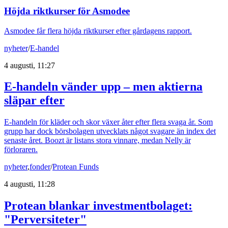
Höjda riktkurser för Asmodee
Asmodee får flera höjda riktkurser efter gårdagens rapport.
nyheter
/
E-handel
4 augusti, 11:27
E-handeln vänder upp – men aktierna
släpar efter
E-handeln för kläder och skor växer åter efter flera svaga år. Som
grupp har dock börsbolagen utvecklats något svagare än index det
senaste året. Boozt är listans stora vinnare, medan Nelly är
förloraren.
nyheter
,
fonder
/
Protean Funds
4 augusti, 11:28
Protean blankar investmentbolaget:
"Perversiteter"