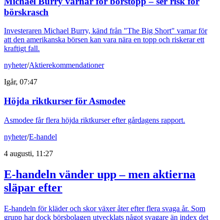
Michael Burry varnar för börstopp – ser risk för
börskrasch
Investeraren Michael Burry, känd från "The Big Short" varnar för
att den amerikanska börsen kan vara nära en topp och riskerar ett
kraftigt fall.
nyheter
/
Aktierekommendationer
Igår, 07:47
Höjda riktkurser för Asmodee
Asmodee får flera höjda riktkurser efter gårdagens rapport.
nyheter
/
E-handel
4 augusti, 11:27
E-handeln vänder upp – men aktierna
släpar efter
E-handeln för kläder och skor växer åter efter flera svaga år. Som
grupp har dock börsbolagen utvecklats något svagare än index det