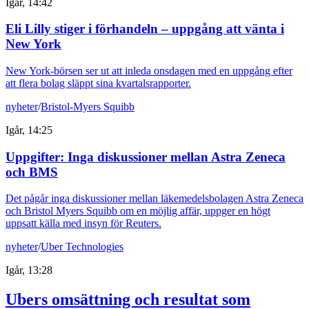
Igår, 14:42
Eli Lilly stiger i förhandeln – uppgång att vänta i
New York
New York-börsen ser ut att inleda onsdagen med en uppgång efter
att flera bolag släppt sina kvartalsrapporter.
nyheter
/
Bristol-Myers Squibb
Igår, 14:25
Uppgifter: Inga diskussioner mellan Astra Zeneca
och BMS
Det pågår inga diskussioner mellan läkemedelsbolagen Astra Zeneca
och Bristol Myers Squibb om en möjlig affär, uppger en högt
uppsatt källa med insyn för Reuters.
nyheter
/
Uber Technologies
Igår, 13:28
Ubers omsättning och resultat som