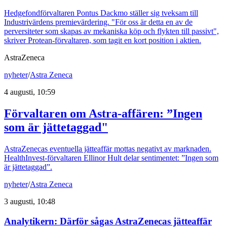
Hedgefondförvaltaren Pontus Dackmo ställer sig tveksam till
Industrivärdens premievärdering. "För oss är detta en av de
perversiteter som skapas av mekaniska köp och flykten till passivt",
skriver Protean-förvaltaren, som tagit en kort position i aktien.
AstraZeneca
nyheter
/
Astra Zeneca
4 augusti, 10:59
Förvaltaren om Astra-affären: ”Ingen
som är jättetaggad"
AstraZenecas eventuella jätteaffär mottas negativt av marknaden.
HealthInvest-förvaltaren Ellinor Hult delar sentimentet: ”Ingen som
är jättetaggad”.
nyheter
/
Astra Zeneca
3 augusti, 10:48
Analytikern: Därför sågas AstraZenecas jätteaffär