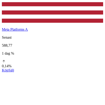
Meta Platforms A
Senast
588,77
1 dag %
0,14%
Köp
Sälj