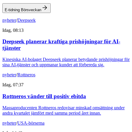
E-tidning Börsveckan
nyheter
/
Deepseek
Idag, 08:13
Deepseek planerar kraftiga prishöjningar för AI-
tjänster
Kinesiska AI-bolaget Deepseek planerar betydande prishöjningar för
sina AI-tjänster och uppmanar kunder att förbereda sig.
nyheter
/
Rottneros
Idag, 07:37
Rottneros vänder till positiv ebitda
Massaproducenten Rottneros redovisar minskad omsättning under
andra kvartalet jämfört med samma period året innan.
nyheter
/
USA-börserna