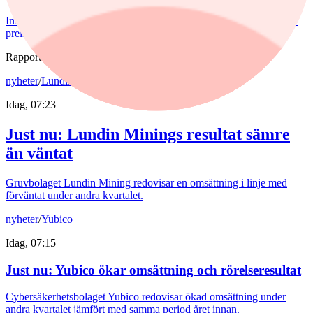
Inflationen i juli sjönk både när det gäller KPI och KPIF. Det visar
preliminära siffror från SCB.
Rapporter
nyheter
/
Lundin Mining
Idag, 07:23
Just nu
:
Lundin Minings resultat sämre
än väntat
Gruvbolaget Lundin Mining redovisar en omsättning i linje med
förväntat under andra kvartalet.
nyheter
/
Yubico
Idag, 07:15
Just nu
:
Yubico ökar omsättning och rörelseresultat
Cybersäkerhetsbolaget Yubico redovisar ökad omsättning under
andra kvartalet jämfört med samma period året innan.