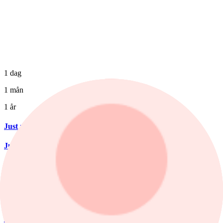
1 dag
1 mån
1 år
Just nu
:
Tyska klädjätten köpstämplas
Just nu
:
Yubico rapportrusar
nyheter
/
Inflation
Idag, 08:19
Inflationen sjunker i takt med
energipriserna