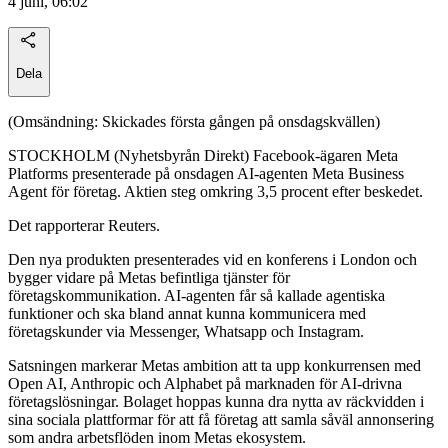
4 juni, 06:02
Dela
(Omsändning: Skickades första gången på onsdagskvällen)
STOCKHOLM (Nyhetsbyrån Direkt) Facebook-ägaren Meta
Platforms presenterade på onsdagen AI-agenten Meta Business
Agent för företag. Aktien steg omkring 3,5 procent efter beskedet.
Det rapporterar Reuters.
Den nya produkten presenterades vid en konferens i London och
bygger vidare på Metas befintliga tjänster för
företagskommunikation. AI-agenten får så kallade agentiska
funktioner och ska bland annat kunna kommunicera med
företagskunder via Messenger, Whatsapp och Instagram.
Satsningen markerar Metas ambition att ta upp konkurrensen med
Open AI, Anthropic och Alphabet på marknaden för AI-drivna
företagslösningar. Bolaget hoppas kunna dra nytta av räckvidden i
sina sociala plattformar för att få företag att samla såväl annonsering
som andra arbetsflöden inom Metas ekosystem.