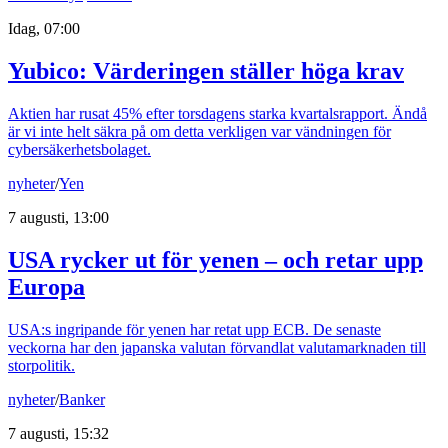
Idag, 07:00
Yubico: Värderingen ställer höga krav
Aktien har rusat 45% efter torsdagens starka kvartalsrapport. Ändå
är vi inte helt säkra på om detta verkligen var vändningen för
cybersäkerhetsbolaget.
nyheter
/
Yen
7 augusti, 13:00
USA rycker ut för yenen – och retar upp
Europa
USA:s ingripande för yenen har retat upp ECB. De senaste
veckorna har den japanska valutan förvandlat valutamarknaden till
storpolitik.
nyheter
/
Banker
7 augusti, 15:32