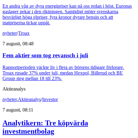
En andra våg av dyra energipriser kan nå oss redan i höst. Europas
gaslager pekar i den riktningen. Samtidigt möter svenskarna
besvärligt höga elpriser, fyra kronor dyrare bensin och att
matpriserna tickar uppåt.
nyheter
/
Troax
7 augusti, 08:48
Fem aktier som tog revansch i juli
Rapportperioden väckte liv i flera av börsens tidigare förlorare.
Troax rusade 37% under juli, medan Hexpol, Billerud och BE
Group steg mellan 18 till 23%.
Aktieanalys
nyheter
,
Aktieanalys
/
Investor
7 augusti, 08:11
Analytikern: Tre köpvärda
investmentbolag