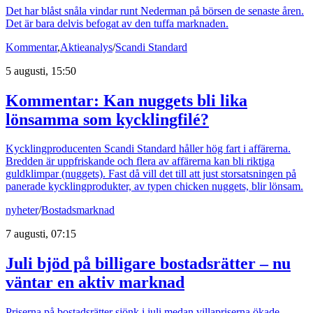
Det har blåst snåla vindar runt Nederman på börsen de senaste åren.
Det är bara delvis befogat av den tuffa marknaden.
Kommentar
,
Aktieanalys
/
Scandi Standard
5 augusti, 15:50
Kommentar: Kan nuggets bli lika
lönsamma som kycklingfilé?
Kycklingproducenten Scandi Standard håller hög fart i affärerna.
Bredden är uppfriskande och flera av affärerna kan bli riktiga
guldklimpar (nuggets). Fast då vill det till att just storsatsningen på
panerade kycklingprodukter, av typen chicken nuggets, blir lönsam.
nyheter
/
Bostadsmarknad
7 augusti, 07:15
Juli bjöd på billigare bostadsrätter – nu
väntar en aktiv marknad
Priserna på bostadsrätter sjönk i juli medan villapriserna ökade.