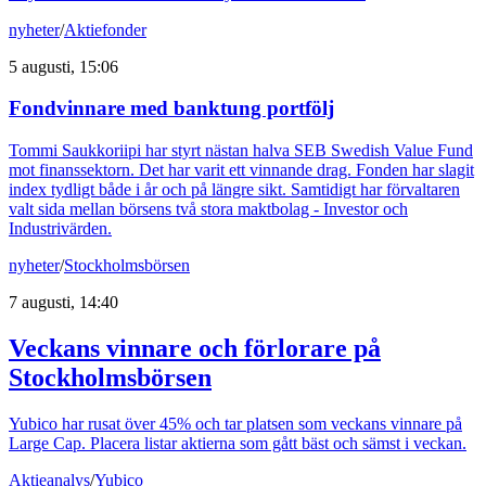
nyheter
/
Aktiefonder
5 augusti, 15:06
Fondvinnare med banktung portfölj
Tommi Saukkoriipi har styrt nästan halva SEB Swedish Value Fund
mot finanssektorn. Det har varit ett vinnande drag. Fonden har slagit
index tydligt både i år och på längre sikt. Samtidigt har förvaltaren
valt sida mellan börsens två stora maktbolag - Investor och
Industrivärden.
nyheter
/
Stockholmsbörsen
7 augusti, 14:40
Veckans vinnare och förlorare på
Stockholmsbörsen
Yubico har rusat över 45% och tar platsen som veckans vinnare på
Large Cap. Placera listar aktierna som gått bäst och sämst i veckan.
Aktieanalys
/
Yubico