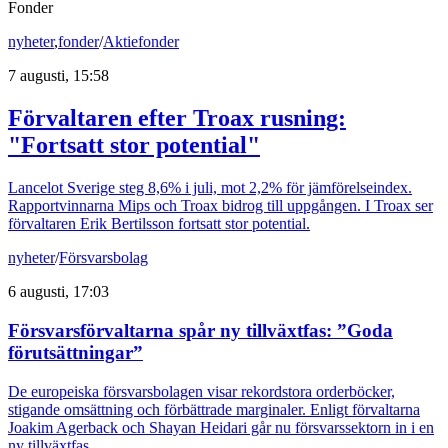
Fonder
nyheter
,
fonder
/
Aktiefonder
7 augusti, 15:58
Förvaltaren efter Troax rusning:
"Fortsatt stor potential"
Lancelot Sverige steg 8,6% i juli, mot 2,2% för jämförelseindex.
Rapportvinnarna Mips och Troax bidrog till uppgången. I Troax ser
förvaltaren Erik Bertilsson fortsatt stor potential.
nyheter
/
Försvarsbolag
6 augusti, 17:03
Försvarsförvaltarna spår ny tillväxtfas: ”Goda
förutsättningar”
De europeiska försvarsbolagen visar rekordstora orderböcker,
stigande omsättning och förbättrade marginaler. Enligt förvaltarna
Joakim Agerback och Shayan Heidari går nu försvarssektorn in i en
ny tillväxtfas.