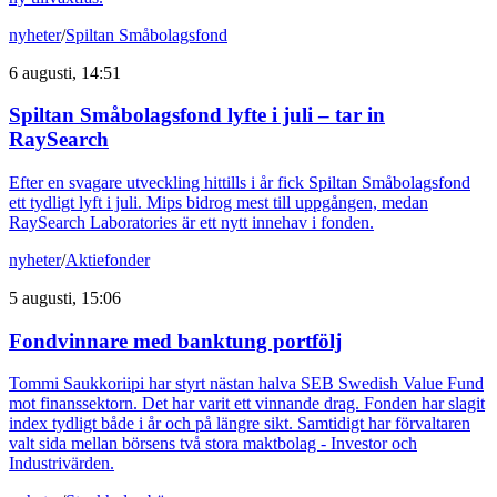
nyheter
/
Spiltan Småbolagsfond
6 augusti, 14:51
Spiltan Småbolagsfond lyfte i juli – tar in
RaySearch
Efter en svagare utveckling hittills i år fick Spiltan Småbolagsfond
ett tydligt lyft i juli. Mips bidrog mest till uppgången, medan
RaySearch Laboratories är ett nytt innehav i fonden.
nyheter
/
Aktiefonder
5 augusti, 15:06
Fondvinnare med banktung portfölj
Tommi Saukkoriipi har styrt nästan halva SEB Swedish Value Fund
mot finanssektorn. Det har varit ett vinnande drag. Fonden har slagit
index tydligt både i år och på längre sikt. Samtidigt har förvaltaren
valt sida mellan börsens två stora maktbolag - Investor och
Industrivärden.