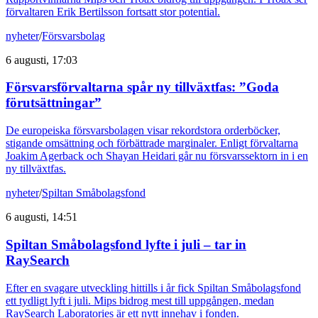
förvaltaren Erik Bertilsson fortsatt stor potential.
nyheter
/
Försvarsbolag
6 augusti, 17:03
Försvarsförvaltarna spår ny tillväxtfas: ”Goda
förutsättningar”
De europeiska försvarsbolagen visar rekordstora orderböcker,
stigande omsättning och förbättrade marginaler. Enligt förvaltarna
Joakim Agerback och Shayan Heidari går nu försvarssektorn in i en
ny tillväxtfas.
nyheter
/
Spiltan Småbolagsfond
6 augusti, 14:51
Spiltan Småbolagsfond lyfte i juli – tar in
RaySearch
Efter en svagare utveckling hittills i år fick Spiltan Småbolagsfond
ett tydligt lyft i juli. Mips bidrog mest till uppgången, medan
RaySearch Laboratories är ett nytt innehav i fonden.