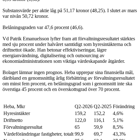
Substansvärde per aktie låg på 51,17 kronor (48,25). I slutet av mars
var nivån 50,72 kronor.
Belåningsgraden var 47,6 procent (46,6).
Vd Patrik Emanuelsson lyfter fram att förvaltningsresultatet stärktes
med sju procent under halvåret samtidigt som hyresintäkterna och
driftnettot ökade. Han betonar effektiviseringar, lägre
energianvändning, digitalisering och outsourcing av
ekonomiadministrationen som viktiga värdeskapande åtgärder.
Bolaget lämnar ingen prognos. Heba upprepar sina finansiella mål,
däribland en genomsnittlig årlig förbättring av förvaltningsresultatet
om minst fem procent, en belåningsgrad som i genomsnitt inte ska
överstiga 45 procent och en överskottsgrad över 70 procent.
Heba, Mkr
Q2-2026
Q2-2025
Förändring
Hyresintäkter
159,2
152,2
4,6%
Driftnetto
122,0
116,1
5,1%
Förvaltningsresultat
65
59,9
8,5%
Värdeförändringar fastigheter, totalt
99,9
69,7
43,3%