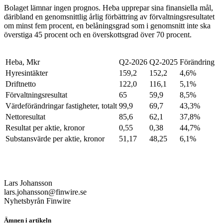
Bolaget lämnar ingen prognos. Heba upprepar sina finansiella mål,
däribland en genomsnittlig årlig förbättring av förvaltningsresultatet
om minst fem procent, en belåningsgrad som i genomsnitt inte ska
överstiga 45 procent och en överskottsgrad över 70 procent.
Heba, Mkr
Q2-2026
Q2-2025
Förändring
Hyresintäkter
159,2
152,2
4,6%
Driftnetto
122,0
116,1
5,1%
Förvaltningsresultat
65
59,9
8,5%
Värdeförändringar fastigheter, totalt
99,9
69,7
43,3%
Nettoresultat
85,6
62,1
37,8%
Resultat per aktie, kronor
0,55
0,38
44,7%
Substansvärde per aktie, kronor
51,17
48,25
6,1%
Lars Johansson
lars.johansson@finwire.se
Nyhetsbyrån Finwire
Ämnen i artikeln