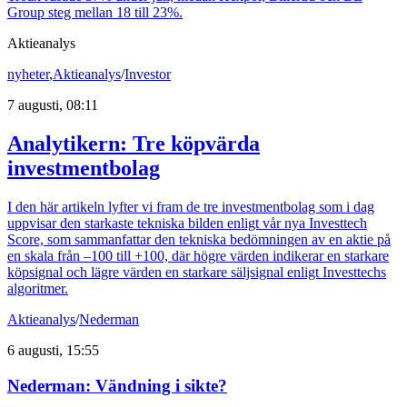
Group steg mellan 18 till 23%.
Aktieanalys
nyheter
,
Aktieanalys
/
Investor
7 augusti, 08:11
Analytikern: Tre köpvärda
investmentbolag
I den här artikeln lyfter vi fram de tre investmentbolag som i dag
uppvisar den starkaste tekniska bilden enligt vår nya Investtech
Score, som sammanfattar den tekniska bedömningen av en aktie på
en skala från –100 till +100, där högre värden indikerar en starkare
köpsignal och lägre värden en starkare säljsignal enligt Investtechs
algoritmer.
Aktieanalys
/
Nederman
6 augusti, 15:55
Nederman: Vändning i sikte?