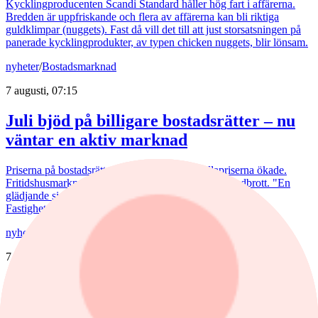
Kycklingproducenten Scandi Standard håller hög fart i affärerna.
Bredden är uppfriskande och flera av affärerna kan bli riktiga
guldklimpar (nuggets). Fast då vill det till att just storsatsningen på
panerade kycklingprodukter, av typen chicken nuggets, blir lönsam.
nyheter
/
Bostadsmarknad
7 augusti, 07:15
Juli bjöd på billigare bostadsrätter – nu
väntar en aktiv marknad
Priserna på bostadsrätter sjönk i juli medan villapriserna ökade.
Fritidshusmarknaden bjöd samtidigt på månadens tredbrott. "En
glädjande signal", menar Liza Nyberg, tf VD för Svensk
Fastighetsförmedling.
nyheter
/
Aktierekommendationer
7 augusti, 08:39
Höjd riktkurs för Nibe
Citigroup sänker riktkursen för Novo Nordisk. Här är dagens