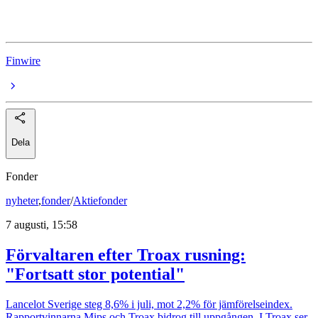
Heba Fastighets
Finwire
Dela
Fonder
nyheter
,
fonder
/
Aktiefonder
7 augusti, 15:58
Förvaltaren efter Troax rusning:
"Fortsatt stor potential"
Lancelot Sverige steg 8,6% i juli, mot 2,2% för jämförelseindex.
Rapportvinnarna Mips och Troax bidrog till uppgången. I Troax ser