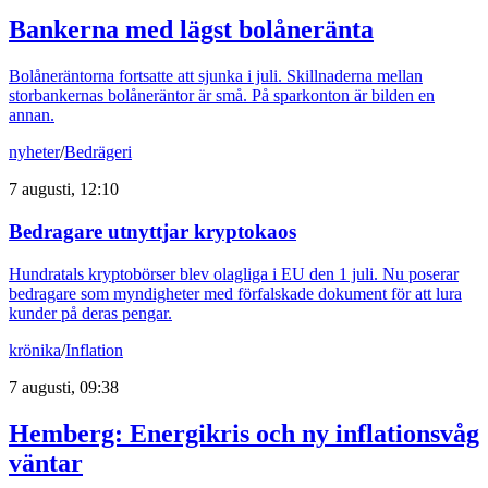
Bankerna med lägst bolåneränta
Bolåneräntorna fortsatte att sjunka i juli. Skillnaderna mellan
storbankernas bolåneräntor är små. På sparkonton är bilden en
annan.
nyheter
/
Bedrägeri
7 augusti, 12:10
Bedragare utnyttjar kryptokaos
Hundratals kryptobörser blev olagliga i EU den 1 juli. Nu poserar
bedragare som myndigheter med förfalskade dokument för att lura
kunder på deras pengar.
krönika
/
Inflation
7 augusti, 09:38
Hemberg: Energikris och ny inflationsvåg
väntar