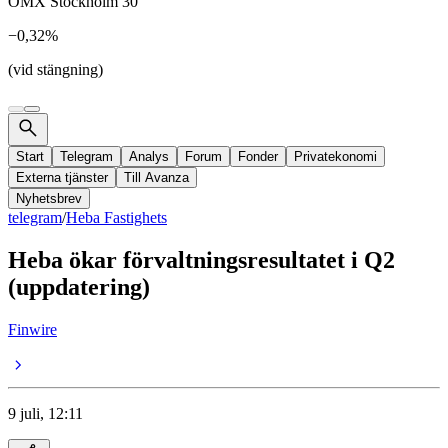
OMX Stockholm 30
−0,32%
(vid stängning)
Start
Telegram
Analys
Forum
Fonder
Privatekonomi
Externa tjänster
Till Avanza
Nyhetsbrev
telegram
/
Heba Fastighets
Heba ökar förvaltningsresultatet i Q2
(uppdatering)
Finwire
9 juli, 12:11