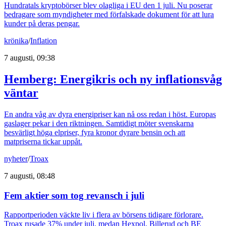
Hundratals kryptobörser blev olagliga i EU den 1 juli. Nu poserar
bedragare som myndigheter med förfalskade dokument för att lura
kunder på deras pengar.
krönika
/
Inflation
7 augusti, 09:38
Hemberg: Energikris och ny inflationsvåg
väntar
En andra våg av dyra energipriser kan nå oss redan i höst. Europas
gaslager pekar i den riktningen. Samtidigt möter svenskarna
besvärligt höga elpriser, fyra kronor dyrare bensin och att
matpriserna tickar uppåt.
nyheter
/
Troax
7 augusti, 08:48
Fem aktier som tog revansch i juli
Rapportperioden väckte liv i flera av börsens tidigare förlorare.
Troax rusade 37% under juli, medan Hexpol, Billerud och BE