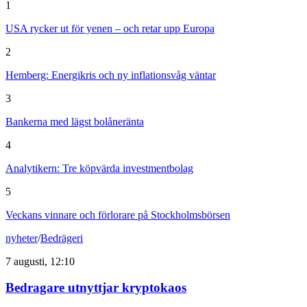
1
USA rycker ut för yenen – och retar upp Europa
2
Hemberg: Energikris och ny inflationsvåg väntar
3
Bankerna med lägst bolåneränta
4
Analytikern: Tre köpvärda investmentbolag
5
Veckans vinnare och förlorare på Stockholmsbörsen
nyheter
/
Bedrägeri
7 augusti, 12:10
Bedragare utnyttjar kryptokaos