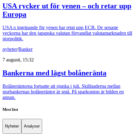
USA rycker ut för yenen – och retar upp
Europa
USA:s ingripande för yenen har retat upp ECB. De senaste
veckorna har den japanska valutan förvandlat valutamarknaden till
storpolitik.
nyheter
/
Banker
7 augusti, 15:32
Bankerna med lägst bolåneränta
Bolåneräntorna fortsatte att sjunka i juli. Skillnaderna mellan
storbankernas bolåneräntor är små. På sparkonton är bilden en
annan.
Mest läst
Nyheter
Analyser