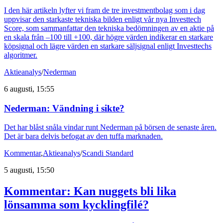
I den här artikeln lyfter vi fram de tre investmentbolag som i dag
uppvisar den starkaste tekniska bilden enligt vår nya Investtech
Score, som sammanfattar den tekniska bedömningen av en aktie på
en skala från –100 till +100, där högre värden indikerar en starkare
köpsignal och lägre värden en starkare säljsignal enligt Investtechs
algoritmer.
Aktieanalys
/
Nederman
6 augusti, 15:55
Nederman: Vändning i sikte?
Det har blåst snåla vindar runt Nederman på börsen de senaste åren.
Det är bara delvis befogat av den tuffa marknaden.
Kommentar
,
Aktieanalys
/
Scandi Standard
5 augusti, 15:50
Kommentar: Kan nuggets bli lika
lönsamma som kycklingfilé?