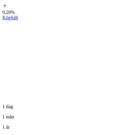
0,20%
Köp
Sälj
1 dag
1 mån
1 år