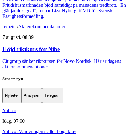
Fritidshusmarknaden bjöd samtidigt på månadens tredbrott. "En
glädjande signal", menar Liza Nyberg, tf VD för Svensk
Fastighetsförmedling.
nyheter
/
Aktierekommendationer
7 augusti, 08:39
Höjd riktkurs för Nibe
Citigroup sänker riktkursen för Novo Nordisk. Här är dagens
aktierekommendationer.
Senaste nytt
Nyheter
Analyser
Telegram
Yubico
Idag, 07:00
Yubico: Värderingen ställer höga krav