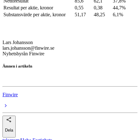
Nettoresultat
85,6
62,1
37,8%
Resultat per aktie, kronor
0,55
0,38
44,7%
Substansvärde per aktie, kronor
51,17
48,25
6,1%
Lars Johansson
lars.johansson@finwire.se
Nyhetsbyrån Finwire
Ämnen i artikeln
Heba Fastighets
Finwire
Dela