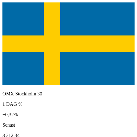
OMX Stockholm 30
1 DAG %
−0,32%
Senast
3 312,34