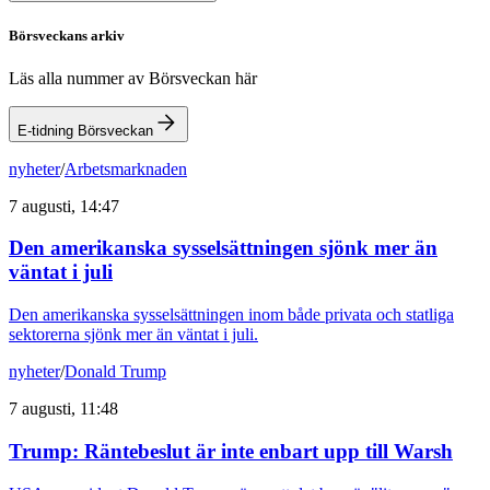
Börsveckans arkiv
Läs alla nummer av Börsveckan här
E-tidning Börsveckan
nyheter
/
Arbetsmarknaden
7 augusti, 14:47
Den amerikanska sysselsättningen sjönk mer än
väntat i juli
Den amerikanska sysselsättningen inom både privata och statliga
sektorerna sjönk mer än väntat i juli.
nyheter
/
Donald Trump
7 augusti, 11:48
Trump: Räntebeslut är inte enbart upp till Warsh