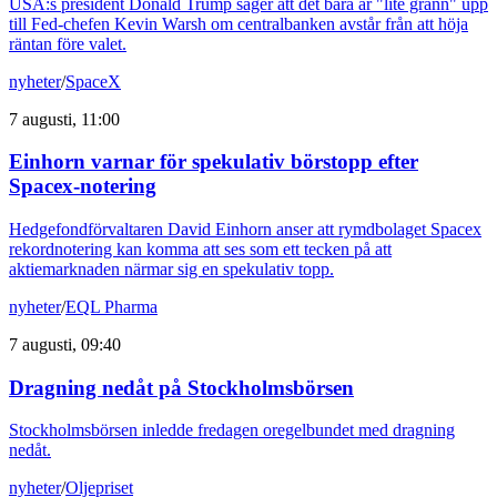
USA:s president Donald Trump säger att det bara är "lite grann" upp
till Fed-chefen Kevin Warsh om centralbanken avstår från att höja
räntan före valet.
nyheter
/
SpaceX
7 augusti, 11:00
Einhorn varnar för spekulativ börstopp efter
Spacex-notering
Hedgefondförvaltaren David Einhorn anser att rymdbolaget Spacex
rekordnotering kan komma att ses som ett tecken på att
aktiemarknaden närmar sig en spekulativ topp.
nyheter
/
EQL Pharma
7 augusti, 09:40
Dragning nedåt på Stockholmsbörsen
Stockholmsbörsen inledde fredagen oregelbundet med dragning
nedåt.
nyheter
/
Oljepriset