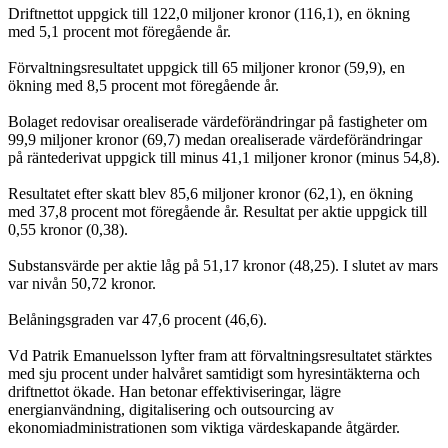
Driftnettot uppgick till 122,0 miljoner kronor (116,1), en ökning
med 5,1 procent mot föregående år.
Förvaltningsresultatet uppgick till 65 miljoner kronor (59,9), en
ökning med 8,5 procent mot föregående år.
Bolaget redovisar orealiserade värdeförändringar på fastigheter om
99,9 miljoner kronor (69,7) medan orealiserade värdeförändringar
på räntederivat uppgick till minus 41,1 miljoner kronor (minus 54,8).
Resultatet efter skatt blev 85,6 miljoner kronor (62,1), en ökning
med 37,8 procent mot föregående år. Resultat per aktie uppgick till
0,55 kronor (0,38).
Substansvärde per aktie låg på 51,17 kronor (48,25). I slutet av mars
var nivån 50,72 kronor.
Belåningsgraden var 47,6 procent (46,6).
Vd Patrik Emanuelsson lyfter fram att förvaltningsresultatet stärktes
med sju procent under halvåret samtidigt som hyresintäkterna och
driftnettot ökade. Han betonar effektiviseringar, lägre
energianvändning, digitalisering och outsourcing av
ekonomiadministrationen som viktiga värdeskapande åtgärder.