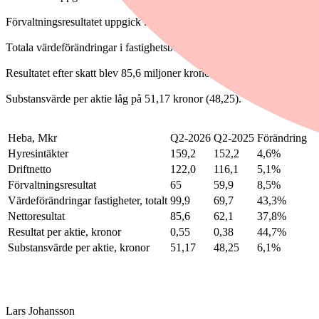
Förvaltningsresultatet uppgick till 65 miljoner kronor (59,9), en ökni
Totala värdeförändringar i fastighetsbeståndet uppgick till 99,9 miljon
Resultatet efter skatt blev 85,6 miljoner kronor (62,1), en ökning med 
Substansvärde per aktie låg på 51,17 kronor (48,25).
Heba, Mkr
Q2-2026
Q2-2025
Förändring
Hyresintäkter
159,2
152,2
4,6%
Driftnetto
122,0
116,1
5,1%
Förvaltningsresultat
65
59,9
8,5%
Värdeförändringar fastigheter, totalt
99,9
69,7
43,3%
Nettoresultat
85,6
62,1
37,8%
Resultat per aktie, kronor
0,55
0,38
44,7%
Substansvärde per aktie, kronor
51,17
48,25
6,1%
Lars Johansson