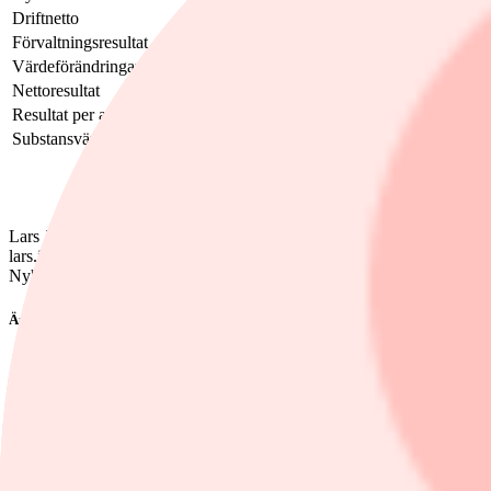
Driftnetto
122,0
116,1
5,1%
Förvaltningsresultat
65
59,9
8,5%
Värdeförändringar fastigheter, totalt
99,9
69,7
43,3%
Nettoresultat
85,6
62,1
37,8%
Resultat per aktie, kronor
0,55
0,38
44,7%
Substansvärde per aktie, kronor
51,17
48,25
6,1%
Lars Johansson
lars.johansson@finwire.se
Nyhetsbyrån Finwire
Ämnen i artikeln
Heba Fastighets
Finwire