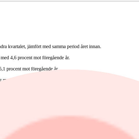
ndra kvartalet, jämfört med samma period året innan.
g med 4,6 procent mot föregående år.
 5,1 procent mot föregående år.
ng med 8,5 procent mot föregående år.
er kronor (69,7).
37,8 procent mot föregående år. Resultat per aktie uppgick till 0,55 kro