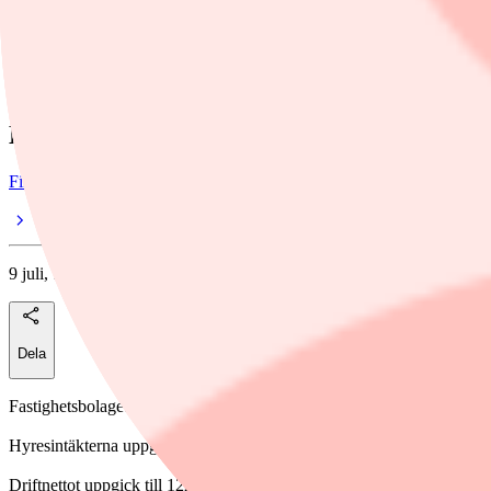
Dela
telegram
/
Heba Fastighets
Heba ökar förvaltningsresultatet i Q2
Finwire
9 juli, 12:02
Dela
Fastighetsbolaget Heba redovisar ett ökat förvaltningsresultat under a
Hyresintäkterna uppgick till 159,2 miljoner kronor (152,2), en öknin
Driftnettot uppgick till 122,0 miljoner kronor (116,1), en ökning med