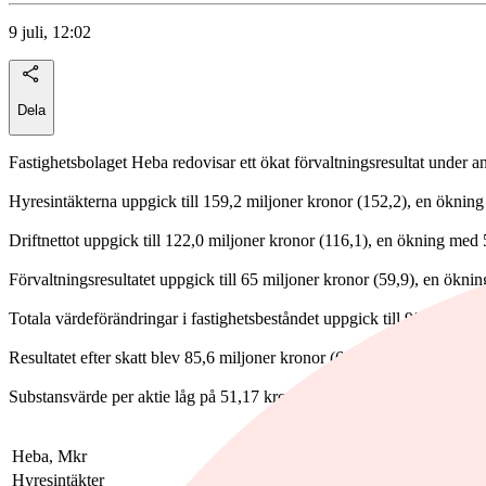
9 juli, 12:02
Dela
Fastighetsbolaget Heba redovisar ett ökat förvaltningsresultat under a
Hyresintäkterna uppgick till 159,2 miljoner kronor (152,2), en öknin
Driftnettot uppgick till 122,0 miljoner kronor (116,1), en ökning med
Förvaltningsresultatet uppgick till 65 miljoner kronor (59,9), en ökni
Totala värdeförändringar i fastighetsbeståndet uppgick till 99,9 miljon
Resultatet efter skatt blev 85,6 miljoner kronor (62,1), en ökning med 
Substansvärde per aktie låg på 51,17 kronor (48,25).
Heba, Mkr
Q2-2026
Q2-2025
Förändring
Hyresintäkter
159,2
152,2
4,6%