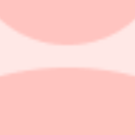
ndra kvartalet, jämfört med samma period året innan.
g med 4,6 procent mot föregående år.
 5,1 procent mot föregående år.