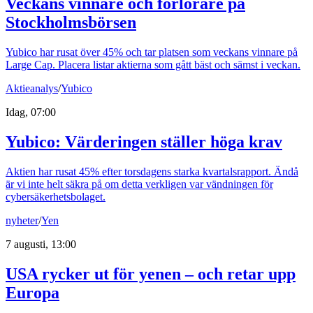
Veckans vinnare och förlorare på
Stockholmsbörsen
Yubico har rusat över 45% och tar platsen som veckans vinnare på
Large Cap. Placera listar aktierna som gått bäst och sämst i veckan.
Aktieanalys
/
Yubico
Idag, 07:00
Yubico: Värderingen ställer höga krav
Aktien har rusat 45% efter torsdagens starka kvartalsrapport. Ändå
är vi inte helt säkra på om detta verkligen var vändningen för
cybersäkerhetsbolaget.
nyheter
/
Yen
7 augusti, 13:00
USA rycker ut för yenen – och retar upp
Europa