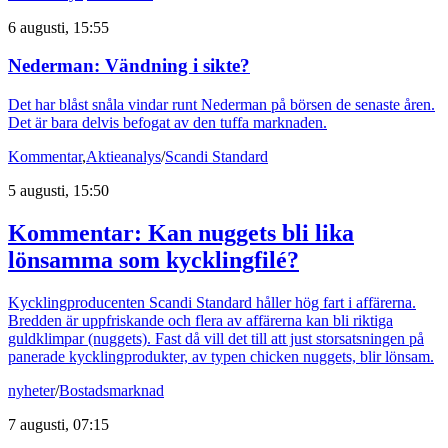
6 augusti, 15:55
Nederman: Vändning i sikte?
Det har blåst snåla vindar runt Nederman på börsen de senaste åren.
Det är bara delvis befogat av den tuffa marknaden.
Kommentar
,
Aktieanalys
/
Scandi Standard
5 augusti, 15:50
Kommentar: Kan nuggets bli lika
lönsamma som kycklingfilé?
Kycklingproducenten Scandi Standard håller hög fart i affärerna.
Bredden är uppfriskande och flera av affärerna kan bli riktiga
guldklimpar (nuggets). Fast då vill det till att just storsatsningen på
panerade kycklingprodukter, av typen chicken nuggets, blir lönsam.
nyheter
/
Bostadsmarknad
7 augusti, 07:15