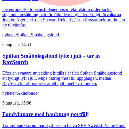
De europeiska försvarsbolagen visar rekordstora orderböcker,
stigande omsättning och förbättrade marginaler. Enligt förvaltarna
Joakim Agerback och Shayan Heidari går nu försvarssektorn in i en
ny tillväxtfas.
nyheter
/
Spiltan Småbolagsfond
6 augusti, 14:51
Spiltan Småbolagsfond lyfte i juli – tar in
RaySearch
Efter en svagare utveckling hittills i år fick Spiltan Småbolagsfond
ett tydligt lyft i juli. Mips bidrog mest till uppgången, medan
RaySearch Laboratories är ett nytt innehav i fonden.
nyheter
/
Aktiefonder
5 augusti, 15:06
Fondvinnare med banktung portfölj
Tommi Saukkoriipi har styrt nästan halva SEB Swedish Value Fund