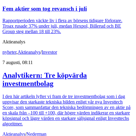
Fem aktier som tog revansch i juli
Rapportperioden väckte liv i flera av börsens tidigare förlorare.
Troax rusade 37% under juli, medan Hexpol, Billerud och BE
Group steg mellan 18 till 23%.
Aktieanalys
nyheter
,
Aktieanalys
/
Investor
7 augusti, 08:11
Analytikern: Tre köpvärda
investmentbolag
I den här artikeln lyfter vi fram de tre investmentbolag som i dag
uppvisar den starkaste tekniska bilden enligt vår nya Investtech
Score, som sammanfattar den tekniska bedömningen av en aktie på
en skala från –100 till +100, där högre värden indikerar en starkare
köpsignal och lägre värden en starkare säljsignal enligt Investtechs
algoritmer.
Aktieanalys
/
Nederman