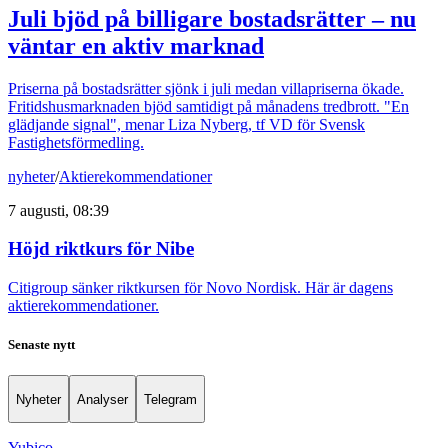
Juli bjöd på billigare bostadsrätter – nu
väntar en aktiv marknad
Priserna på bostadsrätter sjönk i juli medan villapriserna ökade.
Fritidshusmarknaden bjöd samtidigt på månadens tredbrott. "En
glädjande signal", menar Liza Nyberg, tf VD för Svensk
Fastighetsförmedling.
nyheter
/
Aktierekommendationer
7 augusti, 08:39
Höjd riktkurs för Nibe
Citigroup sänker riktkursen för Novo Nordisk. Här är dagens
aktierekommendationer.
Senaste nytt
Nyheter
Analyser
Telegram
Yubico