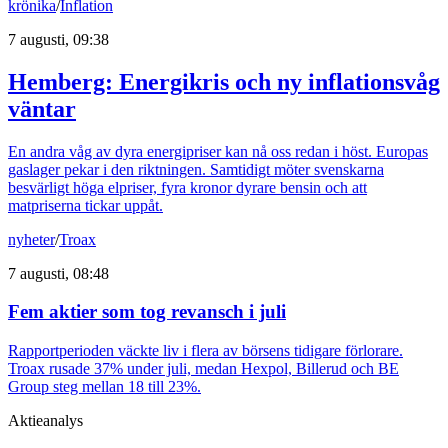
krönika
/
Inflation
7 augusti, 09:38
Hemberg: Energikris och ny inflationsvåg
väntar
En andra våg av dyra energipriser kan nå oss redan i höst. Europas
gaslager pekar i den riktningen. Samtidigt möter svenskarna
besvärligt höga elpriser, fyra kronor dyrare bensin och att
matpriserna tickar uppåt.
nyheter
/
Troax
7 augusti, 08:48
Fem aktier som tog revansch i juli
Rapportperioden väckte liv i flera av börsens tidigare förlorare.
Troax rusade 37% under juli, medan Hexpol, Billerud och BE
Group steg mellan 18 till 23%.
Aktieanalys