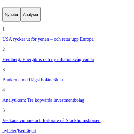
Nyheter
Analyser
1
USA rycker ut för yenen – och retar upp Europa
2
Hemberg: Energikris och ny inflationsvåg väntar
3
Bankerna med lägst bolåneränta
4
Analytikern: Tre köpvärda investmentbolag
5
Veckans vinnare och förlorare på Stockholmsbörsen
nyheter
/
Bedrägeri