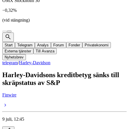
OMX Stockholm 30
−0,32%
(vid stängning)
Start
Telegram
Analys
Forum
Fonder
Privatekonomi
Externa tjänster
Till Avanza
Nyhetsbrev
telegram
/
Harley-Davidson
Harley-Davidsons kreditbetyg sänks till
skräpstatus av S&P
Finwire
9 juli, 12:45