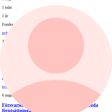
1 mån
1 år
Fonder
nyheter
,
fonder
/
Aktiefonder
7 augusti, 15:58
Förvaltaren efter Troax rusning:
"Fortsatt stor potential"
Lancelot Sverige steg 8,6% i juli, mot 2,2% för jämförelseindex.
Rapportvinnarna Mips och Troax bidrog till uppgången. I Troax ser
förvaltaren Erik Bertilsson fortsatt stor potential.
nyheter
/
Försvarsbolag
6 augusti, 17:03
Försvarsförvaltarna spår ny tillväxtfas: ”Goda
förutsättningar”