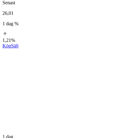
Senast
26,01
1 dag %
1,21%
Köp
Sälj
1 dag