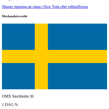
Munter öppning att vänta i New York efter jobbsiffrorna
Marknadsöversikt
OMX Stockholm 30
1 DAG %