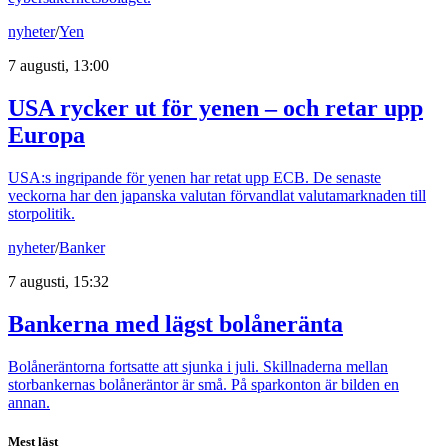
nyheter
/
Yen
7 augusti, 13:00
USA rycker ut för yenen – och retar upp
Europa
USA:s ingripande för yenen har retat upp ECB. De senaste
veckorna har den japanska valutan förvandlat valutamarknaden till
storpolitik.
nyheter
/
Banker
7 augusti, 15:32
Bankerna med lägst bolåneränta
Bolåneräntorna fortsatte att sjunka i juli. Skillnaderna mellan
storbankernas bolåneräntor är små. På sparkonton är bilden en
annan.
Mest läst