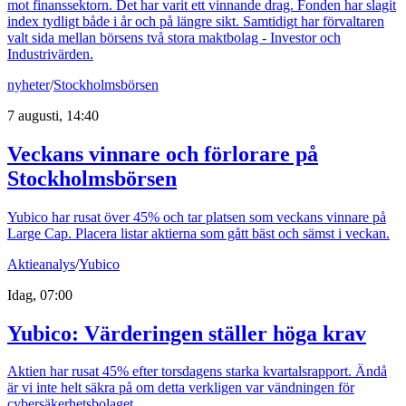
mot finanssektorn. Det har varit ett vinnande drag. Fonden har slagit
index tydligt både i år och på längre sikt. Samtidigt har förvaltaren
valt sida mellan börsens två stora maktbolag - Investor och
Industrivärden.
nyheter
/
Stockholmsbörsen
7 augusti, 14:40
Veckans vinnare och förlorare på
Stockholmsbörsen
Yubico har rusat över 45% och tar platsen som veckans vinnare på
Large Cap. Placera listar aktierna som gått bäst och sämst i veckan.
Aktieanalys
/
Yubico
Idag, 07:00
Yubico: Värderingen ställer höga krav
Aktien har rusat 45% efter torsdagens starka kvartalsrapport. Ändå
är vi inte helt säkra på om detta verkligen var vändningen för
cybersäkerhetsbolaget.