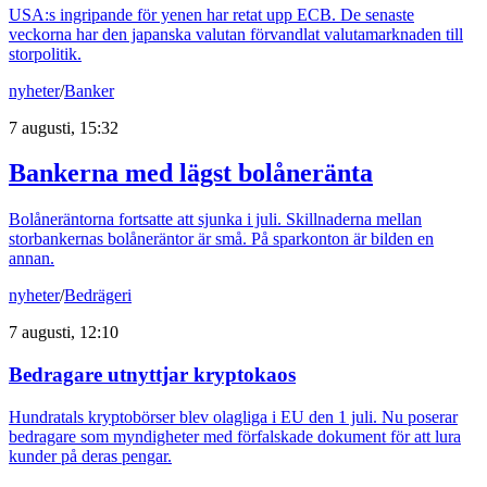
USA:s ingripande för yenen har retat upp ECB. De senaste
veckorna har den japanska valutan förvandlat valutamarknaden till
storpolitik.
nyheter
/
Banker
7 augusti, 15:32
Bankerna med lägst bolåneränta
Bolåneräntorna fortsatte att sjunka i juli. Skillnaderna mellan
storbankernas bolåneräntor är små. På sparkonton är bilden en
annan.
nyheter
/
Bedrägeri
7 augusti, 12:10
Bedragare utnyttjar kryptokaos
Hundratals kryptobörser blev olagliga i EU den 1 juli. Nu poserar
bedragare som myndigheter med förfalskade dokument för att lura
kunder på deras pengar.