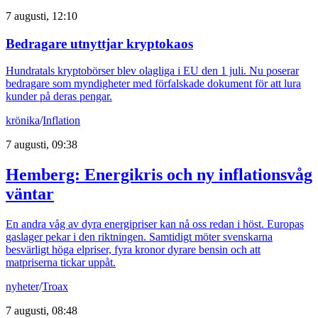
7 augusti, 12:10
Bedragare utnyttjar kryptokaos
Hundratals kryptobörser blev olagliga i EU den 1 juli. Nu poserar
bedragare som myndigheter med förfalskade dokument för att lura
kunder på deras pengar.
krönika
/
Inflation
7 augusti, 09:38
Hemberg: Energikris och ny inflationsvåg
väntar
En andra våg av dyra energipriser kan nå oss redan i höst. Europas
gaslager pekar i den riktningen. Samtidigt möter svenskarna
besvärligt höga elpriser, fyra kronor dyrare bensin och att
matpriserna tickar uppåt.
nyheter
/
Troax
7 augusti, 08:48