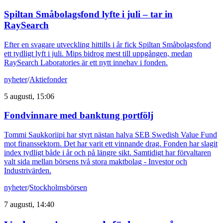
Spiltan Småbolagsfond lyfte i juli – tar in
RaySearch
Efter en svagare utveckling hittills i år fick Spiltan Småbolagsfond
ett tydligt lyft i juli. Mips bidrog mest till uppgången, medan
RaySearch Laboratories är ett nytt innehav i fonden.
nyheter
/
Aktiefonder
5 augusti, 15:06
Fondvinnare med banktung portfölj
Tommi Saukkoriipi har styrt nästan halva SEB Swedish Value Fund
mot finanssektorn. Det har varit ett vinnande drag. Fonden har slagit
index tydligt både i år och på längre sikt. Samtidigt har förvaltaren
valt sida mellan börsens två stora maktbolag - Investor och
Industrivärden.
nyheter
/
Stockholmsbörsen
7 augusti, 14:40