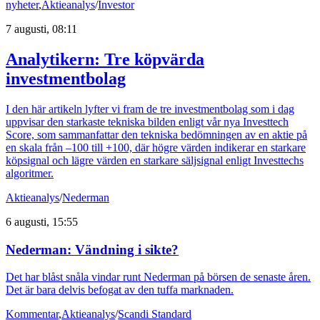
nyheter
,
Aktieanalys
/
Investor
7 augusti, 08:11
Analytikern: Tre köpvärda
investmentbolag
I den här artikeln lyfter vi fram de tre investmentbolag som i dag
uppvisar den starkaste tekniska bilden enligt vår nya Investtech
Score, som sammanfattar den tekniska bedömningen av en aktie på
en skala från –100 till +100, där högre värden indikerar en starkare
köpsignal och lägre värden en starkare säljsignal enligt Investtechs
algoritmer.
Aktieanalys
/
Nederman
6 augusti, 15:55
Nederman: Vändning i sikte?
Det har blåst snåla vindar runt Nederman på börsen de senaste åren.
Det är bara delvis befogat av den tuffa marknaden.
Kommentar
,
Aktieanalys
/
Scandi Standard