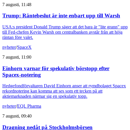
7 augusti, 11:48
Trump: Räntebeslut är inte enbart upp till Warsh
USA:s president Donald Trump säger att det bara är "lite grann" upp
till Fed-chefen Kevin Warsh om centralbanken avstår från att höja
räntan före valet.
nyheter
/
SpaceX
7 augusti, 11:00
Einhorn varnar för spekulativ börstopp efter
Spacex-notering
Hedgefondförvaltaren David Einhorn anser att rymdbolaget Spacex
rekordnotering kan komma att ses som ett tecken på att
aktiemarknaden närmar sig en spekulativ topp.
nyheter
/
EQL Pharma
7 augusti, 09:40
Dragning nedåt på Stockholmsbörsen