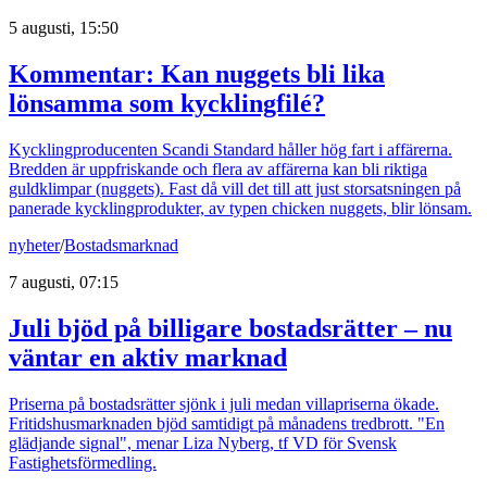
5 augusti, 15:50
Kommentar: Kan nuggets bli lika
lönsamma som kycklingfilé?
Kycklingproducenten Scandi Standard håller hög fart i affärerna.
Bredden är uppfriskande och flera av affärerna kan bli riktiga
guldklimpar (nuggets). Fast då vill det till att just storsatsningen på
panerade kycklingprodukter, av typen chicken nuggets, blir lönsam.
nyheter
/
Bostadsmarknad
7 augusti, 07:15
Juli bjöd på billigare bostadsrätter – nu
väntar en aktiv marknad
Priserna på bostadsrätter sjönk i juli medan villapriserna ökade.
Fritidshusmarknaden bjöd samtidigt på månadens tredbrott. "En
glädjande signal", menar Liza Nyberg, tf VD för Svensk
Fastighetsförmedling.