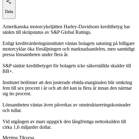
Dela
Amerikanska motorcykeljätten Harley-Davidsons kreditbetyg har
sänkts till skräpstatus av S&P Global Ratings.
Enligt kreditvärderingsinstitutet väntas bolagets satsning på billigare
motorcyklar öka försäljningen och marknadsandelen, men samtidigt
pressa lönsamheten under flera år.
S&P sänkte kreditbetyget för bolagets icke säkerställda skulder till
BB+.
Institutet bedömer att den justerade ebitda-marginalen blir omkring
fem till sex procent i år och att det kan ta flera år innan den närmar
sig tio procent.
Lönsamheten väntas även påverkas av omstruktureringskostnader
och tullar.
Vid utgången av mars uppgick den långfristiga nettoskulden till
cirka 1,6 miljarder dollar.
Merima Tikvesa