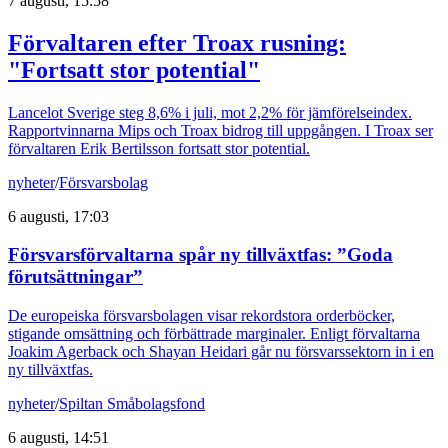
7 augusti, 15:58
Förvaltaren efter Troax rusning:
"Fortsatt stor potential"
Lancelot Sverige steg 8,6% i juli, mot 2,2% för jämförelseindex.
Rapportvinnarna Mips och Troax bidrog till uppgången. I Troax ser
förvaltaren Erik Bertilsson fortsatt stor potential.
nyheter
/
Försvarsbolag
6 augusti, 17:03
Försvarsförvaltarna spår ny tillväxtfas: ”Goda
förutsättningar”
De europeiska försvarsbolagen visar rekordstora orderböcker,
stigande omsättning och förbättrade marginaler. Enligt förvaltarna
Joakim Agerback och Shayan Heidari går nu försvarssektorn in i en
ny tillväxtfas.
nyheter
/
Spiltan Småbolagsfond
6 augusti, 14:51