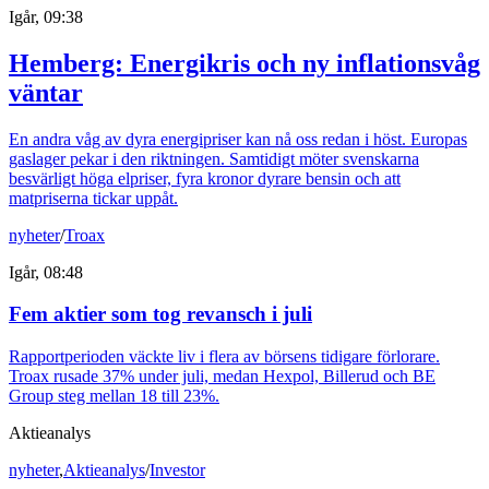
Igår, 09:38
Hemberg: Energikris och ny inflationsvåg
väntar
En andra våg av dyra energipriser kan nå oss redan i höst. Europas
gaslager pekar i den riktningen. Samtidigt möter svenskarna
besvärligt höga elpriser, fyra kronor dyrare bensin och att
matpriserna tickar uppåt.
nyheter
/
Troax
Igår, 08:48
Fem aktier som tog revansch i juli
Rapportperioden väckte liv i flera av börsens tidigare förlorare.
Troax rusade 37% under juli, medan Hexpol, Billerud och BE
Group steg mellan 18 till 23%.
Aktieanalys
nyheter
,
Aktieanalys
/
Investor