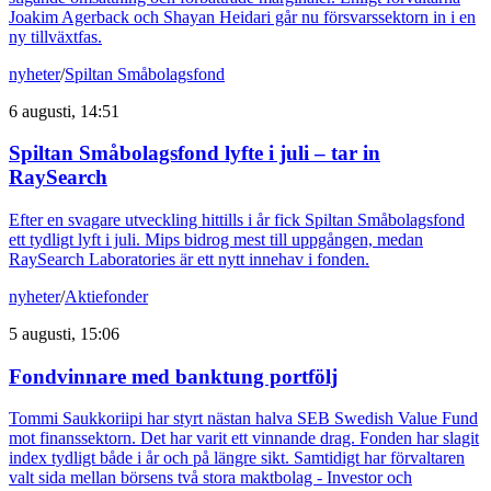
Joakim Agerback och Shayan Heidari går nu försvarssektorn in i en
ny tillväxtfas.
nyheter
/
Spiltan Småbolagsfond
6 augusti, 14:51
Spiltan Småbolagsfond lyfte i juli – tar in
RaySearch
Efter en svagare utveckling hittills i år fick Spiltan Småbolagsfond
ett tydligt lyft i juli. Mips bidrog mest till uppgången, medan
RaySearch Laboratories är ett nytt innehav i fonden.
nyheter
/
Aktiefonder
5 augusti, 15:06
Fondvinnare med banktung portfölj
Tommi Saukkoriipi har styrt nästan halva SEB Swedish Value Fund
mot finanssektorn. Det har varit ett vinnande drag. Fonden har slagit
index tydligt både i år och på längre sikt. Samtidigt har förvaltaren
valt sida mellan börsens två stora maktbolag - Investor och