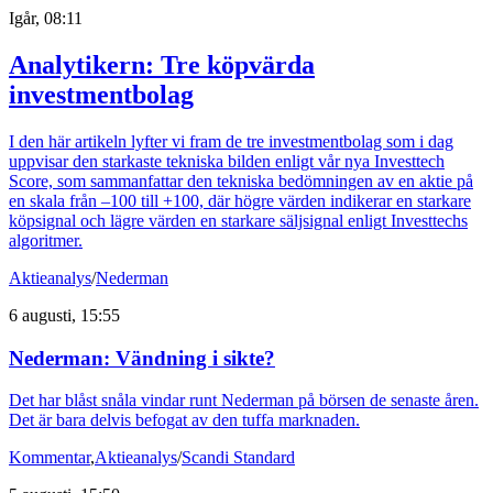
Igår, 08:11
Analytikern: Tre köpvärda
investmentbolag
I den här artikeln lyfter vi fram de tre investmentbolag som i dag
uppvisar den starkaste tekniska bilden enligt vår nya Investtech
Score, som sammanfattar den tekniska bedömningen av en aktie på
en skala från –100 till +100, där högre värden indikerar en starkare
köpsignal och lägre värden en starkare säljsignal enligt Investtechs
algoritmer.
Aktieanalys
/
Nederman
6 augusti, 15:55
Nederman: Vändning i sikte?
Det har blåst snåla vindar runt Nederman på börsen de senaste åren.
Det är bara delvis befogat av den tuffa marknaden.
Kommentar
,
Aktieanalys
/
Scandi Standard