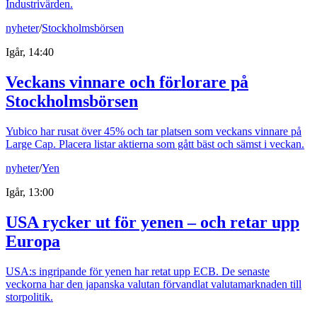
Industrivärden.
nyheter
/
Stockholmsbörsen
Igår, 14:40
Veckans vinnare och förlorare på
Stockholmsbörsen
Yubico har rusat över 45% och tar platsen som veckans vinnare på
Large Cap. Placera listar aktierna som gått bäst och sämst i veckan.
nyheter
/
Yen
Igår, 13:00
USA rycker ut för yenen – och retar upp
Europa
USA:s ingripande för yenen har retat upp ECB. De senaste
veckorna har den japanska valutan förvandlat valutamarknaden till
storpolitik.