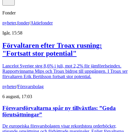
Fonder
nyheter
,
fonder
/
Aktiefonder
Igår, 15:58
Förvaltaren efter Troax rusning:
"Fortsatt stor potential"
Lancelot Sverige steg 8,6% i juli, mot 2,2% för jämförelseindex.
Rapportvinnarna Mips och Troax bidrog till uppgången. I Troax ser
förvaltaren Erik Bertilsson fortsatt stor potential.
nyheter
/
Försvarsbolag
6 augusti, 17:03
Försvarsförvaltarna spår ny tillväxtfas: ”Goda
förutsättningar”
De europeiska försvarsbolagen visar rekordstora orderböcker,
stigande omsättning och förbättrade marginaler. Enligt förvaltarna