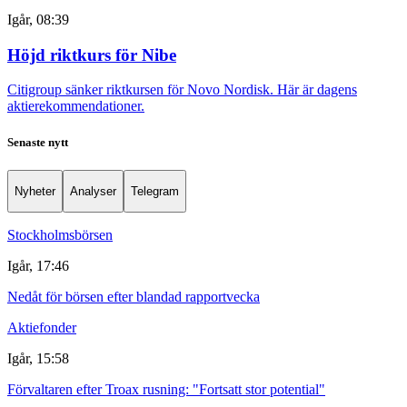
Igår, 08:39
Höjd riktkurs för Nibe
Citigroup sänker riktkursen för Novo Nordisk. Här är dagens
aktierekommendationer.
Senaste nytt
Nyheter
Analyser
Telegram
Stockholmsbörsen
Igår, 17:46
Nedåt för börsen efter blandad rapportvecka
Aktiefonder
Igår, 15:58
Förvaltaren efter Troax rusning: "Fortsatt stor potential"