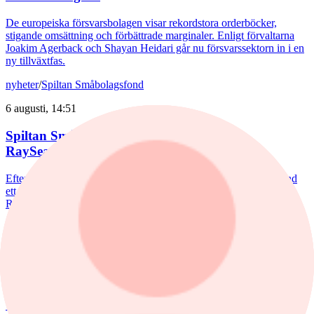
De europeiska försvarsbolagen visar rekordstora orderböcker,
stigande omsättning och förbättrade marginaler. Enligt förvaltarna
Joakim Agerback och Shayan Heidari går nu försvarssektorn in i en
ny tillväxtfas.
nyheter
/
Spiltan Småbolagsfond
6 augusti, 14:51
Spiltan Småbolagsfond lyfte i juli – tar in
RaySearch
Efter en svagare utveckling hittills i år fick Spiltan Småbolagsfond
ett tydligt lyft i juli. Mips bidrog mest till uppgången, medan
RaySearch Laboratories är ett nytt innehav i fonden.
nyheter
/
Aktiefonder
5 augusti, 15:06
Fondvinnare med banktung portfölj
Tommi Saukkoriipi har styrt nästan halva SEB Swedish Value Fund