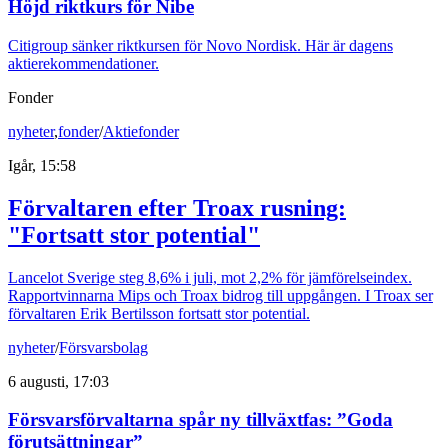
Höjd riktkurs för Nibe
Citigroup sänker riktkursen för Novo Nordisk. Här är dagens
aktierekommendationer.
Fonder
nyheter
,
fonder
/
Aktiefonder
Igår, 15:58
Förvaltaren efter Troax rusning:
"Fortsatt stor potential"
Lancelot Sverige steg 8,6% i juli, mot 2,2% för jämförelseindex.
Rapportvinnarna Mips och Troax bidrog till uppgången. I Troax ser
förvaltaren Erik Bertilsson fortsatt stor potential.
nyheter
/
Försvarsbolag
6 augusti, 17:03
Försvarsförvaltarna spår ny tillväxtfas: ”Goda
förutsättningar”