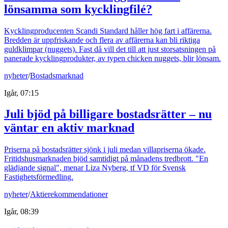
lönsamma som kycklingfilé?
Kycklingproducenten Scandi Standard håller hög fart i affärerna.
Bredden är uppfriskande och flera av affärerna kan bli riktiga
guldklimpar (nuggets). Fast då vill det till att just storsatsningen på
panerade kycklingprodukter, av typen chicken nuggets, blir lönsam.
nyheter
/
Bostadsmarknad
Igår, 07:15
Juli bjöd på billigare bostadsrätter – nu
väntar en aktiv marknad
Priserna på bostadsrätter sjönk i juli medan villapriserna ökade.
Fritidshusmarknaden bjöd samtidigt på månadens tredbrott. "En
glädjande signal", menar Liza Nyberg, tf VD för Svensk
Fastighetsförmedling.
nyheter
/
Aktierekommendationer
Igår, 08:39