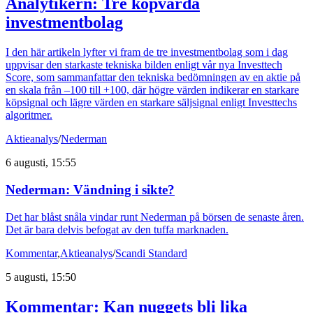
Analytikern: Tre köpvärda
investmentbolag
I den här artikeln lyfter vi fram de tre investmentbolag som i dag
uppvisar den starkaste tekniska bilden enligt vår nya Investtech
Score, som sammanfattar den tekniska bedömningen av en aktie på
en skala från –100 till +100, där högre värden indikerar en starkare
köpsignal och lägre värden en starkare säljsignal enligt Investtechs
algoritmer.
Aktieanalys
/
Nederman
6 augusti, 15:55
Nederman: Vändning i sikte?
Det har blåst snåla vindar runt Nederman på börsen de senaste åren.
Det är bara delvis befogat av den tuffa marknaden.
Kommentar
,
Aktieanalys
/
Scandi Standard
5 augusti, 15:50
Kommentar: Kan nuggets bli lika