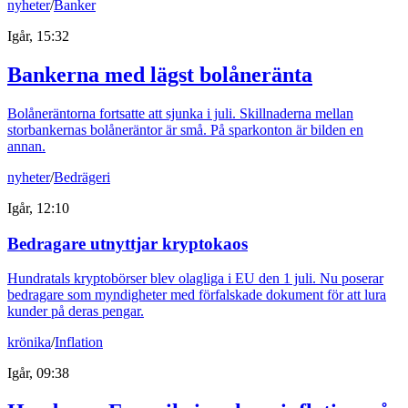
nyheter
/
Banker
Igår, 15:32
Bankerna med lägst bolåneränta
Bolåneräntorna fortsatte att sjunka i juli. Skillnaderna mellan
storbankernas bolåneräntor är små. På sparkonton är bilden en
annan.
nyheter
/
Bedrägeri
Igår, 12:10
Bedragare utnyttjar kryptokaos
Hundratals kryptobörser blev olagliga i EU den 1 juli. Nu poserar
bedragare som myndigheter med förfalskade dokument för att lura
kunder på deras pengar.
krönika
/
Inflation
Igår, 09:38