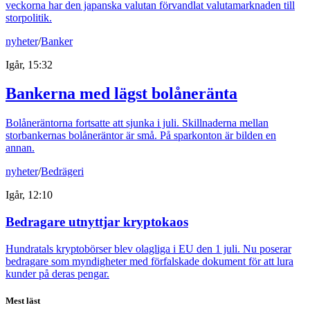
veckorna har den japanska valutan förvandlat valutamarknaden till
storpolitik.
nyheter
/
Banker
Igår, 15:32
Bankerna med lägst bolåneränta
Bolåneräntorna fortsatte att sjunka i juli. Skillnaderna mellan
storbankernas bolåneräntor är små. På sparkonton är bilden en
annan.
nyheter
/
Bedrägeri
Igår, 12:10
Bedragare utnyttjar kryptokaos
Hundratals kryptobörser blev olagliga i EU den 1 juli. Nu poserar
bedragare som myndigheter med förfalskade dokument för att lura
kunder på deras pengar.
Mest läst