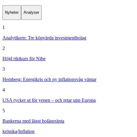
Nyheter
Analyser
1
Analytikern: Tre köpvärda investmentbolag
2
Höjd riktkurs för Nibe
3
Hemberg: Energikris och ny inflationsvåg väntar
4
USA rycker ut för yenen – och retar upp Europa
5
Bankerna med lägst bolåneränta
krönika
/
Inflation