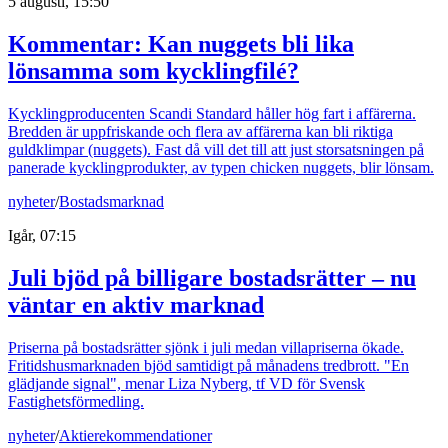
5 augusti, 15:50
Kommentar: Kan nuggets bli lika
lönsamma som kycklingfilé?
Kycklingproducenten Scandi Standard håller hög fart i affärerna.
Bredden är uppfriskande och flera av affärerna kan bli riktiga
guldklimpar (nuggets). Fast då vill det till att just storsatsningen på
panerade kycklingprodukter, av typen chicken nuggets, blir lönsam.
nyheter
/
Bostadsmarknad
Igår, 07:15
Juli bjöd på billigare bostadsrätter – nu
väntar en aktiv marknad
Priserna på bostadsrätter sjönk i juli medan villapriserna ökade.
Fritidshusmarknaden bjöd samtidigt på månadens tredbrott. "En
glädjande signal", menar Liza Nyberg, tf VD för Svensk
Fastighetsförmedling.
nyheter
/
Aktierekommendationer