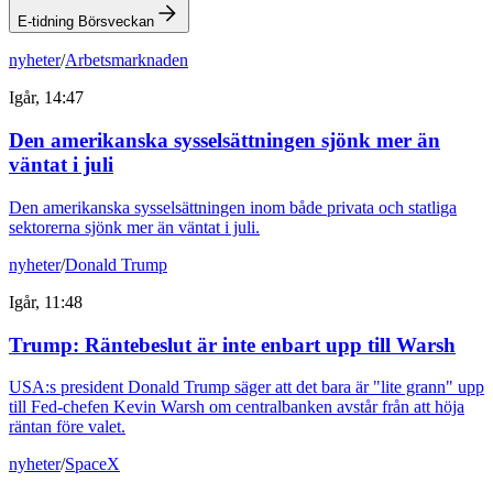
E-tidning Börsveckan
nyheter
/
Arbetsmarknaden
Igår, 14:47
Den amerikanska sysselsättningen sjönk mer än
väntat i juli
Den amerikanska sysselsättningen inom både privata och statliga
sektorerna sjönk mer än väntat i juli.
nyheter
/
Donald Trump
Igår, 11:48
Trump: Räntebeslut är inte enbart upp till Warsh
USA:s president Donald Trump säger att det bara är "lite grann" upp
till Fed-chefen Kevin Warsh om centralbanken avstår från att höja
räntan före valet.
nyheter
/
SpaceX