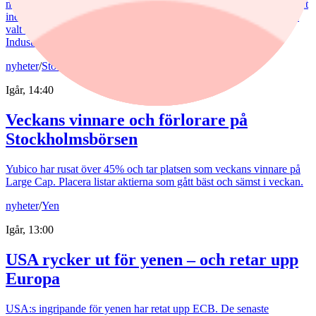
mot finanssektorn. Det har varit ett vinnande drag. Fonden har slagit
index tydligt både i år och på längre sikt. Samtidigt har förvaltaren
valt sida mellan börsens två stora maktbolag - Investor och
Industrivärden.
nyheter
/
Stockholmsbörsen
Igår, 14:40
Veckans vinnare och förlorare på
Stockholmsbörsen
Yubico har rusat över 45% och tar platsen som veckans vinnare på
Large Cap. Placera listar aktierna som gått bäst och sämst i veckan.
nyheter
/
Yen
Igår, 13:00
USA rycker ut för yenen – och retar upp
Europa
USA:s ingripande för yenen har retat upp ECB. De senaste