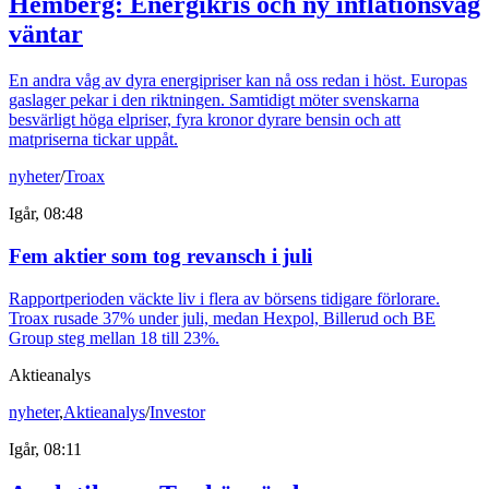
Hemberg: Energikris och ny inflationsvåg
väntar
En andra våg av dyra energipriser kan nå oss redan i höst. Europas
gaslager pekar i den riktningen. Samtidigt möter svenskarna
besvärligt höga elpriser, fyra kronor dyrare bensin och att
matpriserna tickar uppåt.
nyheter
/
Troax
Igår, 08:48
Fem aktier som tog revansch i juli
Rapportperioden väckte liv i flera av börsens tidigare förlorare.
Troax rusade 37% under juli, medan Hexpol, Billerud och BE
Group steg mellan 18 till 23%.
Aktieanalys
nyheter
,
Aktieanalys
/
Investor
Igår, 08:11