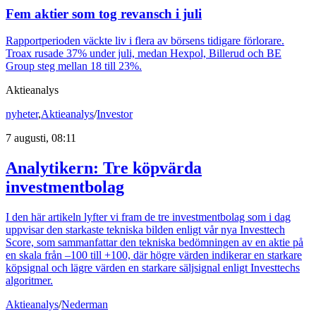
Fem aktier som tog revansch i juli
Rapportperioden väckte liv i flera av börsens tidigare förlorare.
Troax rusade 37% under juli, medan Hexpol, Billerud och BE
Group steg mellan 18 till 23%.
Aktieanalys
nyheter
,
Aktieanalys
/
Investor
7 augusti, 08:11
Analytikern: Tre köpvärda
investmentbolag
I den här artikeln lyfter vi fram de tre investmentbolag som i dag
uppvisar den starkaste tekniska bilden enligt vår nya Investtech
Score, som sammanfattar den tekniska bedömningen av en aktie på
en skala från –100 till +100, där högre värden indikerar en starkare
köpsignal och lägre värden en starkare säljsignal enligt Investtechs
algoritmer.
Aktieanalys
/
Nederman