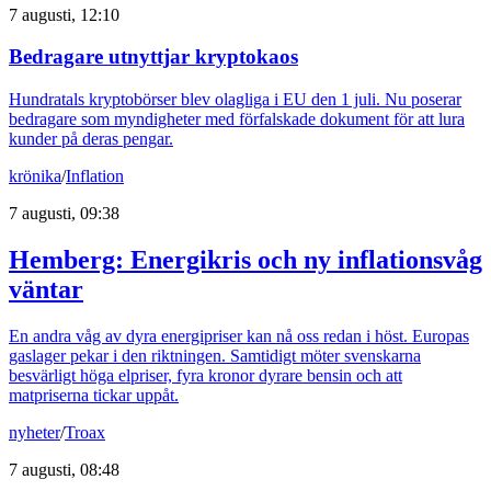
7 augusti, 12:10
Bedragare utnyttjar kryptokaos
Hundratals kryptobörser blev olagliga i EU den 1 juli. Nu poserar
bedragare som myndigheter med förfalskade dokument för att lura
kunder på deras pengar.
krönika
/
Inflation
7 augusti, 09:38
Hemberg: Energikris och ny inflationsvåg
väntar
En andra våg av dyra energipriser kan nå oss redan i höst. Europas
gaslager pekar i den riktningen. Samtidigt möter svenskarna
besvärligt höga elpriser, fyra kronor dyrare bensin och att
matpriserna tickar uppåt.
nyheter
/
Troax
7 augusti, 08:48