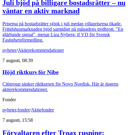
Juli bjöd på billigare bostadsrätter – nu
väntar en aktiv marknad
Priserna på bostadsrätter sjönk i juli medan villapriserna ökade.
Fritidshusmarknaden bjöd samtidigt på månadens tredbrott. "En
glädjande signal", menar Liza Nyberg, tf VD för Svensk
Fastighetsförmedling.
nyheter
/
Aktierekommendationer
7 augusti, 08:39
Höjd riktkurs för Nibe
Citigroup sänker riktkursen för Novo Nordisk. Här är dagens
aktierekommendationer.
Fonder
nyheter
,
fonder
/
Aktiefonder
7 augusti, 15:58
Förvaltaren efter Troax rusning: