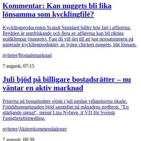
Kommentar: Kan nuggets bli lika
lönsamma som kycklingfilé?
Kycklingproducenten Scandi Standard håller hög fart i affärerna.
Bredden är uppfriskande och flera av affärerna kan bli riktiga
guldklimpar (nuggets). Fast då vill det till att just storsatsningen på
panerade kycklingprodukter, av typen chicken nuggets, blir lönsam.
nyheter
/
Bostadsmarknad
7 augusti, 07:15
Juli bjöd på billigare bostadsrätter – nu
väntar en aktiv marknad
Priserna på bostadsrätter sjönk i juli medan villapriserna ökade.
Fritidshusmarknaden bjöd samtidigt på månadens tredbrott. "En
glädjande signal", menar Liza Nyberg, tf VD för Svensk
Fastighetsförmedling.
nyheter
/
Aktierekommendationer
7 augusti, 08:39