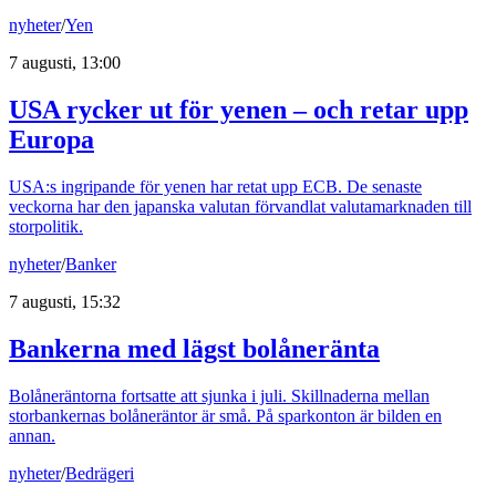
nyheter
/
Yen
7 augusti, 13:00
USA rycker ut för yenen – och retar upp
Europa
USA:s ingripande för yenen har retat upp ECB. De senaste
veckorna har den japanska valutan förvandlat valutamarknaden till
storpolitik.
nyheter
/
Banker
7 augusti, 15:32
Bankerna med lägst bolåneränta
Bolåneräntorna fortsatte att sjunka i juli. Skillnaderna mellan
storbankernas bolåneräntor är små. På sparkonton är bilden en
annan.
nyheter
/
Bedrägeri