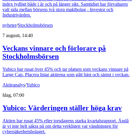
index tydligt både i år och på längre sikt. Samtidigt har förvaltaren
valt sida mellan börsens två stora maktbolag - Investor och
Industrivärden.
nyheter
/
Stockholmsbörsen
7 augusti, 14:40
Veckans vinnare och förlorare på
Stockholmsbörsen
Yubico har rusat över 45% och tar platsen som veckans vinnare på
Large Cap. Placera listar aktierna som gått bäst och sämst i veckan.
Aktieanalys
/
Yubico
Idag, 07:00
Yubico: Värderingen ställer höga krav
Aktien har rusat 45% efter torsdagens starka kvartalsrapport. Ändå
är vi inte helt säkra på om detta verkligen var vändningen för
cybersäkerhetsbolaget.