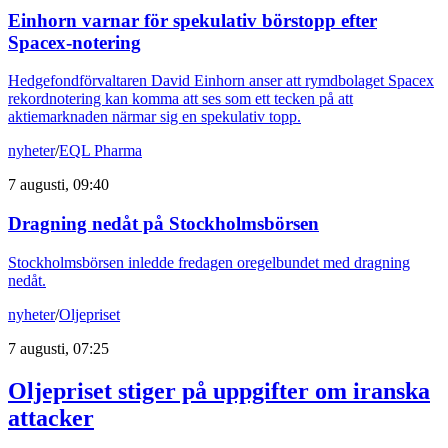
Einhorn varnar för spekulativ börstopp efter
Spacex-notering
Hedgefondförvaltaren David Einhorn anser att rymdbolaget Spacex
rekordnotering kan komma att ses som ett tecken på att
aktiemarknaden närmar sig en spekulativ topp.
nyheter
/
EQL Pharma
7 augusti, 09:40
Dragning nedåt på Stockholmsbörsen
Stockholmsbörsen inledde fredagen oregelbundet med dragning
nedåt.
nyheter
/
Oljepriset
7 augusti, 07:25
Oljepriset stiger på uppgifter om iranska
attacker