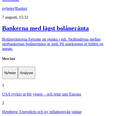
nyheter
/
Banker
7 augusti, 15:32
Bankerna med lägst bolåneränta
Bolåneräntorna fortsatte att sjunka i juli. Skillnaderna mellan
storbankernas bolåneräntor är små. På sparkonton är bilden en
annan.
Mest läst
Nyheter
Analyser
1
USA rycker ut för yenen – och retar upp Europa
2
Hemberg: Energikris och ny inflationsvåg väntar