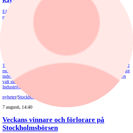
RaySearch
Efter en svagare utveckling hittills i år fick Spiltan Småbolagsfond
ett tydligt lyft i juli. Mips bidrog mest till uppgången, medan
RaySearch Laboratories är ett nytt innehav i fonden.
nyheter
/
Aktiefonder
5 augusti, 15:06
Fondvinnare med banktung portfölj
Tommi Saukkoriipi har styrt nästan halva SEB Swedish Value Fund
mot finanssektorn. Det har varit ett vinnande drag. Fonden har slagit
index tydligt både i år och på längre sikt. Samtidigt har förvaltaren
valt sida mellan börsens två stora maktbolag - Investor och
Industrivärden.
nyheter
/
Stockholmsbörsen
7 augusti, 14:40
Veckans vinnare och förlorare på
Stockholmsbörsen