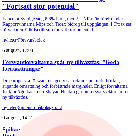
"Fortsatt stor potential"
Lancelot Sverige steg 8,6% i juli, mot 2,2% för jämförelseindex.
Rapportvinnarna Mips och Troax bidrog till uppgången. I Troax ser
förvaltaren Erik Bertilsson fortsatt stor potential.
nyheter
/
Försvarsbolag
6 augusti, 17:03
Försvarsförvaltarna spår ny tillväxtfas: ”Goda
förutsättningar”
De europeiska försvarsbolagen visar rekordstora orderböcker,
stigande omsättning och förbättrade marginaler. Enligt förvaltarna
Joakim Agerback och Shayan Heidari går nu försvarssektorn in i en
ny tillväxtfas.
nyheter
/
Spiltan Småbolagsfond
6 augusti, 14:51
Spiltan Småbolagsfond lyfte i juli – tar in