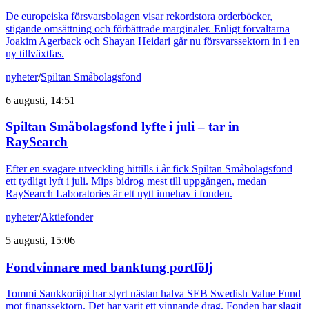
De europeiska försvarsbolagen visar rekordstora orderböcker,
stigande omsättning och förbättrade marginaler. Enligt förvaltarna
Joakim Agerback och Shayan Heidari går nu försvarssektorn in i en
ny tillväxtfas.
nyheter
/
Spiltan Småbolagsfond
6 augusti, 14:51
Spiltan Småbolagsfond lyfte i juli – tar in
RaySearch
Efter en svagare utveckling hittills i år fick Spiltan Småbolagsfond
ett tydligt lyft i juli. Mips bidrog mest till uppgången, medan
RaySearch Laboratories är ett nytt innehav i fonden.
nyheter
/
Aktiefonder
5 augusti, 15:06
Fondvinnare med banktung portfölj
Tommi Saukkoriipi har styrt nästan halva SEB Swedish Value Fund
mot finanssektorn. Det har varit ett vinnande drag. Fonden har slagit