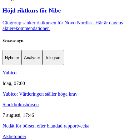
Höjd riktkurs för Nibe
Citigroup sänker riktkursen för Novo Nordisk. Här är dagens
aktierekommendationer.
Senaste nytt
Nyheter
Analyser
Telegram
Yubico
Idag, 07:00
Yubico: Värderingen ställer höga krav
Stockholmsbörsen
7 augusti, 17:46
Nedåt för börsen efter blandad rapportvecka
Aktiefonder