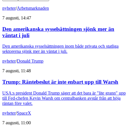
nyheter
/
Arbetsmarknaden
7 augusti, 14:47
Den amerikanska sysselsättningen sjönk mer än
väntat i juli
Den amerikanska sysselsättningen inom både privata och statliga
sektorerna sjönk mer än väntat i juli.
nyheter
/
Donald Trump
7 augusti, 11:48
Trump: Räntebeslut är inte enbart upp till Warsh
USA:s president Donald Trump säger att det bara är "lite grann" upp
till Fed-chefen Kevin Warsh om centralbanken avstår från att höja
räntan före valet.
nyheter
/
SpaceX
7 augusti, 11:00