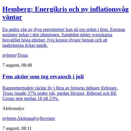
Hemberg: Energikris och ny inflationsvåg
väntar
En andra våg av dyra energipriser kan nå oss redan i höst. Europas
gaslager pekar i den riktningen. Samtidigt möter svenskarna
besvärligt höga elpriser, fyra kronor dyrare bensin och att
matpriserna tickar uppåt.
nyheter
/
Troax
7 augusti, 08:48
Fem aktier som tog revansch i juli
Rapportperioden väckte liv i flera av börsens tidigare förlorare.
Troax rusade 37% under juli, medan Hexpol, Billerud och BE
Group steg mellan 18 till 23%.
Aktieanalys
nyheter
,
Aktieanalys
/
Investor
7 augusti, 08:11