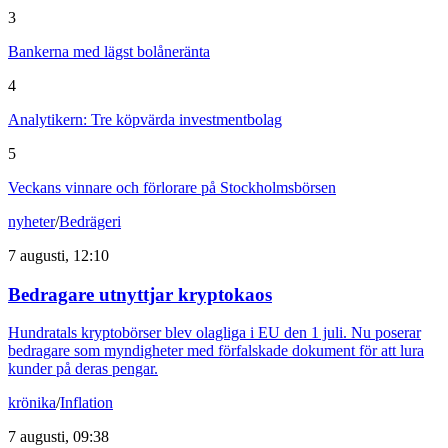
3
Bankerna med lägst bolåneränta
4
Analytikern: Tre köpvärda investmentbolag
5
Veckans vinnare och förlorare på Stockholmsbörsen
nyheter
/
Bedrägeri
7 augusti, 12:10
Bedragare utnyttjar kryptokaos
Hundratals kryptobörser blev olagliga i EU den 1 juli. Nu poserar
bedragare som myndigheter med förfalskade dokument för att lura
kunder på deras pengar.
krönika
/
Inflation
7 augusti, 09:38