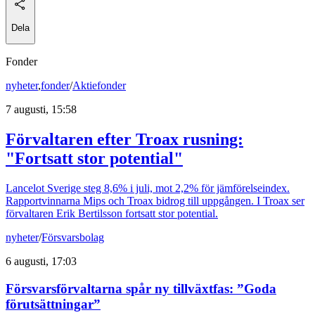
Dela
Fonder
nyheter
,
fonder
/
Aktiefonder
7 augusti, 15:58
Förvaltaren efter Troax rusning:
"Fortsatt stor potential"
Lancelot Sverige steg 8,6% i juli, mot 2,2% för jämförelseindex.
Rapportvinnarna Mips och Troax bidrog till uppgången. I Troax ser
förvaltaren Erik Bertilsson fortsatt stor potential.
nyheter
/
Försvarsbolag
6 augusti, 17:03
Försvarsförvaltarna spår ny tillväxtfas: ”Goda
förutsättningar”