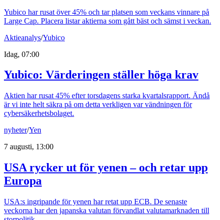
Yubico har rusat över 45% och tar platsen som veckans vinnare på
Large Cap. Placera listar aktierna som gått bäst och sämst i veckan.
Aktieanalys
/
Yubico
Idag, 07:00
Yubico: Värderingen ställer höga krav
Aktien har rusat 45% efter torsdagens starka kvartalsrapport. Ändå
är vi inte helt säkra på om detta verkligen var vändningen för
cybersäkerhetsbolaget.
nyheter
/
Yen
7 augusti, 13:00
USA rycker ut för yenen – och retar upp
Europa
USA:s ingripande för yenen har retat upp ECB. De senaste
veckorna har den japanska valutan förvandlat valutamarknaden till
storpolitik.