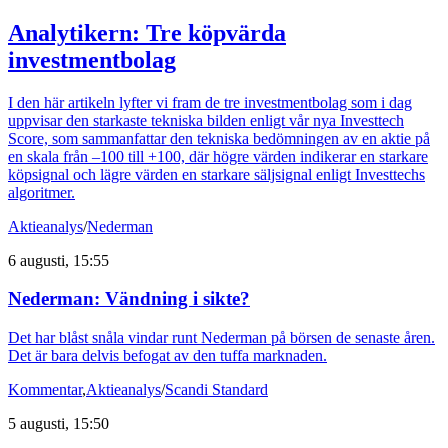
Analytikern: Tre köpvärda
investmentbolag
I den här artikeln lyfter vi fram de tre investmentbolag som i dag
uppvisar den starkaste tekniska bilden enligt vår nya Investtech
Score, som sammanfattar den tekniska bedömningen av en aktie på
en skala från –100 till +100, där högre värden indikerar en starkare
köpsignal och lägre värden en starkare säljsignal enligt Investtechs
algoritmer.
Aktieanalys
/
Nederman
6 augusti, 15:55
Nederman: Vändning i sikte?
Det har blåst snåla vindar runt Nederman på börsen de senaste åren.
Det är bara delvis befogat av den tuffa marknaden.
Kommentar
,
Aktieanalys
/
Scandi Standard
5 augusti, 15:50