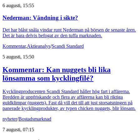
6 augusti, 15:55
Nederman: Vändning i sikte?
Det har blåst snåla vindar runt Nederman på börsen de senaste åren.
Det är bara delvis befogat av den tuffa marknaden.
Kommentar
,
Aktieanalys
/
Scandi Standard
5 augusti, 15:50
Kommentar: Kan nuggets bli lika
lönsamma som kycklingfilé?
Kycklingproducenten Scandi Standard håller hög fart i affärerna.
Bredden är uppfriskande och flera av affärerna kan bli riktiga
guldklimpar (nuggets). Fast då vill det till att just storsatsningen på
panerade kycklingprodukter, av typen chicken nuggets, blir lönsam.
nyheter
/
Bostadsmarknad
7 augusti, 07:15