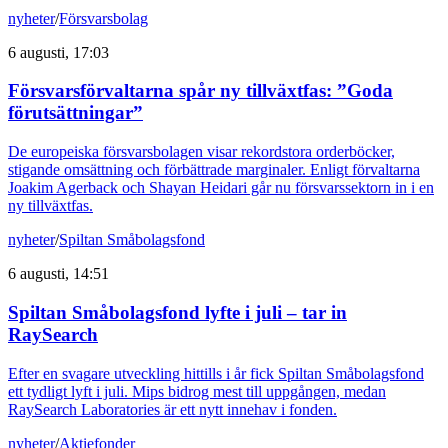
nyheter
/
Försvarsbolag
6 augusti, 17:03
Försvarsförvaltarna spår ny tillväxtfas: ”Goda
förutsättningar”
De europeiska försvarsbolagen visar rekordstora orderböcker,
stigande omsättning och förbättrade marginaler. Enligt förvaltarna
Joakim Agerback och Shayan Heidari går nu försvarssektorn in i en
ny tillväxtfas.
nyheter
/
Spiltan Småbolagsfond
6 augusti, 14:51
Spiltan Småbolagsfond lyfte i juli – tar in
RaySearch
Efter en svagare utveckling hittills i år fick Spiltan Småbolagsfond
ett tydligt lyft i juli. Mips bidrog mest till uppgången, medan
RaySearch Laboratories är ett nytt innehav i fonden.
nyheter
/
Aktiefonder