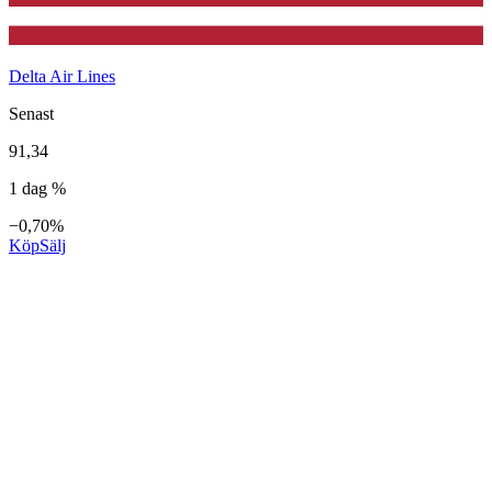
Delta Air Lines
Senast
91,34
1 dag %
−0,70%
Köp
Sälj