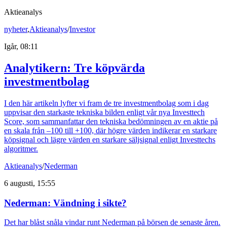
Aktieanalys
nyheter
,
Aktieanalys
/
Investor
Igår, 08:11
Analytikern: Tre köpvärda
investmentbolag
I den här artikeln lyfter vi fram de tre investmentbolag som i dag
uppvisar den starkaste tekniska bilden enligt vår nya Investtech
Score, som sammanfattar den tekniska bedömningen av en aktie på
en skala från –100 till +100, där högre värden indikerar en starkare
köpsignal och lägre värden en starkare säljsignal enligt Investtechs
algoritmer.
Aktieanalys
/
Nederman
6 augusti, 15:55
Nederman: Vändning i sikte?
Det har blåst snåla vindar runt Nederman på börsen de senaste åren.