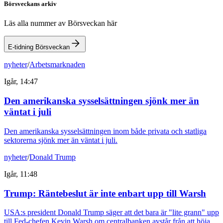
Börsveckans arkiv
Läs alla nummer av Börsveckan här
E-tidning Börsveckan
nyheter
/
Arbetsmarknaden
Igår, 14:47
Den amerikanska sysselsättningen sjönk mer än
väntat i juli
Den amerikanska sysselsättningen inom både privata och statliga
sektorerna sjönk mer än väntat i juli.
nyheter
/
Donald Trump
Igår, 11:48
Trump: Räntebeslut är inte enbart upp till Warsh
USA:s president Donald Trump säger att det bara är "lite grann" upp
till Fed-chefen Kevin Warsh om centralbanken avstår från att höja