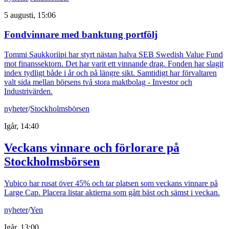
5 augusti, 15:06
Fondvinnare med banktung portfölj
Tommi Saukkoriipi har styrt nästan halva SEB Swedish Value Fund
mot finanssektorn. Det har varit ett vinnande drag. Fonden har slagit
index tydligt både i år och på längre sikt. Samtidigt har förvaltaren
valt sida mellan börsens två stora maktbolag - Investor och
Industrivärden.
nyheter
/
Stockholmsbörsen
Igår, 14:40
Veckans vinnare och förlorare på
Stockholmsbörsen
Yubico har rusat över 45% och tar platsen som veckans vinnare på
Large Cap. Placera listar aktierna som gått bäst och sämst i veckan.
nyheter
/
Yen
Igår, 13:00