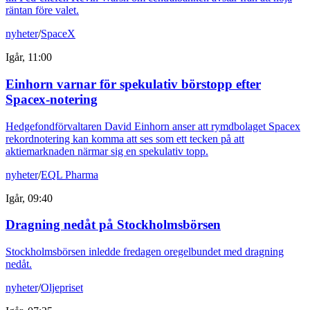
räntan före valet.
nyheter
/
SpaceX
Igår, 11:00
Einhorn varnar för spekulativ börstopp efter
Spacex-notering
Hedgefondförvaltaren David Einhorn anser att rymdbolaget Spacex
rekordnotering kan komma att ses som ett tecken på att
aktiemarknaden närmar sig en spekulativ topp.
nyheter
/
EQL Pharma
Igår, 09:40
Dragning nedåt på Stockholmsbörsen
Stockholmsbörsen inledde fredagen oregelbundet med dragning
nedåt.
nyheter
/
Oljepriset