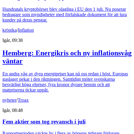
Hundratals kryptobörser blev olagliga i EU den 1 juli. Nu poserar
bedragare som myndigheter med förfalskade dokument för att lura
kunder på deras pengar.
krönika
/
Inflation
Igår, 09:38
Hemberg: Energikris och ny inflationsvåg
väntar
En andra våg av dyra energipriser kan nå oss redan i höst. Europas
gaslager pekar i den riktningen. Samtidigt möter svenskarna
besvärligt höga elpriser, fyra kronor dyrare bensin och att
matpriserna tickar uppåt.
nyheter
/
Troax
Igår, 08:48
Fem aktier som tog revansch i juli
Rapportperioden väckte liv i flera av börsens tidigare förlorare.