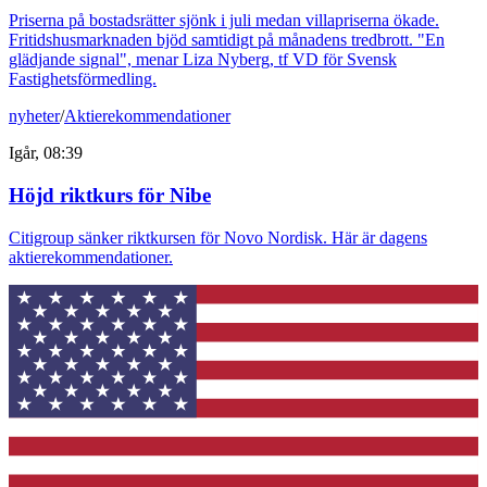
Priserna på bostadsrätter sjönk i juli medan villapriserna ökade.
Fritidshusmarknaden bjöd samtidigt på månadens tredbrott. "En
glädjande signal", menar Liza Nyberg, tf VD för Svensk
Fastighetsförmedling.
nyheter
/
Aktierekommendationer
Igår, 08:39
Höjd riktkurs för Nibe
Citigroup sänker riktkursen för Novo Nordisk. Här är dagens
aktierekommendationer.