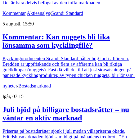
Det är bara delvis befogat av den tuffa marknaden.
Kommentar
,
Aktieanalys
/
Scandi Standard
5 augusti, 15:50
Kommentar: Kan nuggets bli lika
lönsamma som kycklingfilé?
Kycklingproducenten Scandi Standard håller hög fart i affärerna.
Bredden är uppfriskande och flera av affärerna kan bli riktiga
guldklimpar (nuggets). Fast då vill det till att just storsatsningen på
panerade kycklingprodukter, av typen chicken nuggets, blir lönsam.
nyheter
/
Bostadsmarknad
Igår, 07:15
Juli bjöd på billigare bostadsrätter – nu
väntar en aktiv marknad
Priserna på bostadsrätter sjönk i juli medan villapriserna ökade.
Fritidshusmarknaden bjöd samtidigt på månadens tredbrott. "En