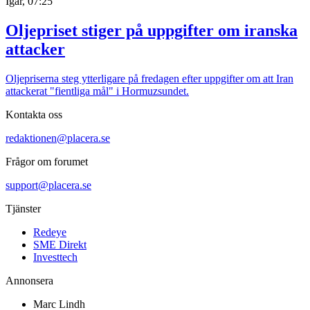
Igår, 07:25
Oljepriset stiger på uppgifter om iranska
attacker
Oljepriserna steg ytterligare på fredagen efter uppgifter om att Iran
attackerat "fientliga mål" i Hormuzsundet.
Kontakta oss
redaktionen@placera.se
Frågor om forumet
support@placera.se
Tjänster
Redeye
SME Direkt
Investtech
Annonsera
Marc Lindh