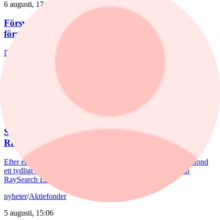
6 augusti, 17:03
Försvarsförvaltarna spår ny tillväxtfas: ”Goda
förutsättningar”
De europeiska försvarsbolagen visar rekordstora orderböcker,
stigande omsättning och förbättrade marginaler. Enligt förvaltarna
Joakim Agerback och Shayan Heidari går nu försvarssektorn in i en
ny tillväxtfas.
nyheter
/
Spiltan Småbolagsfond
6 augusti, 14:51
Spiltan Småbolagsfond lyfte i juli – tar in
RaySearch
Efter en svagare utveckling hittills i år fick Spiltan Småbolagsfond
ett tydligt lyft i juli. Mips bidrog mest till uppgången, medan
RaySearch Laboratories är ett nytt innehav i fonden.
nyheter
/
Aktiefonder
5 augusti, 15:06