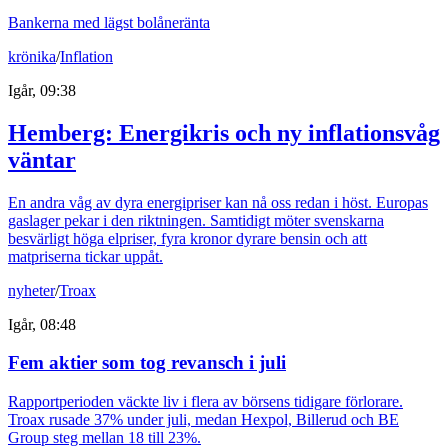
Bankerna med lägst bolåneränta
krönika
/
Inflation
Igår, 09:38
Hemberg: Energikris och ny inflationsvåg
väntar
En andra våg av dyra energipriser kan nå oss redan i höst. Europas
gaslager pekar i den riktningen. Samtidigt möter svenskarna
besvärligt höga elpriser, fyra kronor dyrare bensin och att
matpriserna tickar uppåt.
nyheter
/
Troax
Igår, 08:48
Fem aktier som tog revansch i juli
Rapportperioden väckte liv i flera av börsens tidigare förlorare.
Troax rusade 37% under juli, medan Hexpol, Billerud och BE
Group steg mellan 18 till 23%.