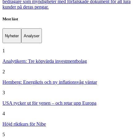
bedragare som myndigheter med förfalskade dokument för att lura
kunder på deras pengar.
Mest läst
Nyheter
Analyser
1
Analytikern: Tre köpvärda investmentbolag
2
Hemberg: Energikris och ny inflationsvåg väntar
3
USA rycker ut för yenen – och retar upp Europa
4
Höjd riktkurs för Nibe
5