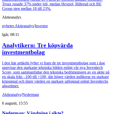
Troax rusade 37% under juli, medan Hexpol, Billerud och BE
Group steg mellan 18 till 23%.
Aktieanalys
nyheter
,
Aktieanalys
/
Investor
Igår, 08:11
Analytikern: Tre köpvärda
investmentbolag
I den här artikeln lyfter vi fram de tre investmentbolag som i dag
uppvisar den starkaste tekniska bilden enligt vår nya Investtech
Score, som sammanfattar den tekniska bedömningen av en aktie på
en skala från –100 till +100, där högre värden indikerar en starkare
köpsignal och lägre värden en starkare säljsignal enligt Investtechs
algoritmer.
Aktieanalys
/
Nederman
6 augusti, 15:55
Nederman: Vändning i sikte?