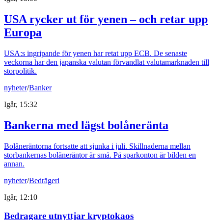
USA rycker ut för yenen – och retar upp
Europa
USA:s ingripande för yenen har retat upp ECB. De senaste
veckorna har den japanska valutan förvandlat valutamarknaden till
storpolitik.
nyheter
/
Banker
Igår, 15:32
Bankerna med lägst bolåneränta
Bolåneräntorna fortsatte att sjunka i juli. Skillnaderna mellan
storbankernas bolåneräntor är små. På sparkonton är bilden en
annan.
nyheter
/
Bedrägeri
Igår, 12:10
Bedragare utnyttjar kryptokaos