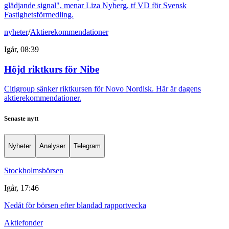
glädjande signal", menar Liza Nyberg, tf VD för Svensk
Fastighetsförmedling.
nyheter
/
Aktierekommendationer
Igår, 08:39
Höjd riktkurs för Nibe
Citigroup sänker riktkursen för Novo Nordisk. Här är dagens
aktierekommendationer.
Senaste nytt
Nyheter
Analyser
Telegram
Stockholmsbörsen
Igår, 17:46
Nedåt för börsen efter blandad rapportvecka
Aktiefonder