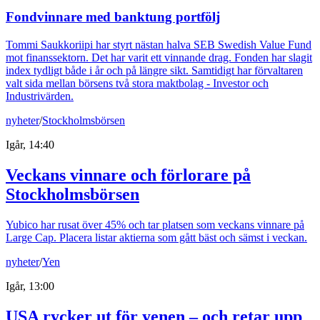
Fondvinnare med banktung portfölj
Tommi Saukkoriipi har styrt nästan halva SEB Swedish Value Fund
mot finanssektorn. Det har varit ett vinnande drag. Fonden har slagit
index tydligt både i år och på längre sikt. Samtidigt har förvaltaren
valt sida mellan börsens två stora maktbolag - Investor och
Industrivärden.
nyheter
/
Stockholmsbörsen
Igår, 14:40
Veckans vinnare och förlorare på
Stockholmsbörsen
Yubico har rusat över 45% och tar platsen som veckans vinnare på
Large Cap. Placera listar aktierna som gått bäst och sämst i veckan.
nyheter
/
Yen
Igår, 13:00
USA rycker ut för yenen – och retar upp