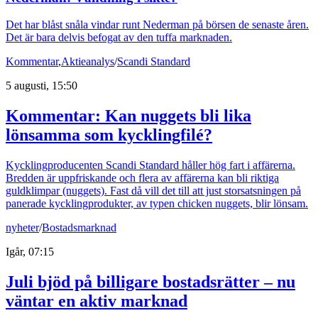
Det har blåst snåla vindar runt Nederman på börsen de senaste åren.
Det är bara delvis befogat av den tuffa marknaden.
Kommentar
,
Aktieanalys
/
Scandi Standard
5 augusti, 15:50
Kommentar: Kan nuggets bli lika
lönsamma som kycklingfilé?
Kycklingproducenten Scandi Standard håller hög fart i affärerna.
Bredden är uppfriskande och flera av affärerna kan bli riktiga
guldklimpar (nuggets). Fast då vill det till att just storsatsningen på
panerade kycklingprodukter, av typen chicken nuggets, blir lönsam.
nyheter
/
Bostadsmarknad
Igår, 07:15
Juli bjöd på billigare bostadsrätter – nu
väntar en aktiv marknad