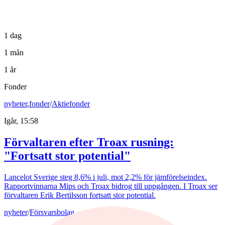
1 dag
1 mån
1 år
Fonder
nyheter
,
fonder
/
Aktiefonder
Igår, 15:58
Förvaltaren efter Troax rusning:
"Fortsatt stor potential"
Lancelot Sverige steg 8,6% i juli, mot 2,2% för jämförelseindex.
Rapportvinnarna Mips och Troax bidrog till uppgången. I Troax ser
förvaltaren Erik Bertilsson fortsatt stor potential.
nyheter
/
Försvarsbolag