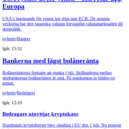
Europa
USA:s ingripande för yenen har retat upp ECB. De senaste
veckorna har den japanska valutan förvandlat valutamarknaden till
storpolitik.
nyheter
/
Banker
Igår, 15:32
Bankerna med lägst bolåneränta
Bolåneräntorna fortsatte att sjunka i juli. Skillnaderna mellan
storbankernas bolåneräntor är små. På sparkonton är bilden en
annan.
nyheter
/
Bedrägeri
Igår, 12:10
Bedragare utnyttjar kryptokaos
Hundratals kryptobörser blev olagliga i EU den 1 juli. Nu poserar