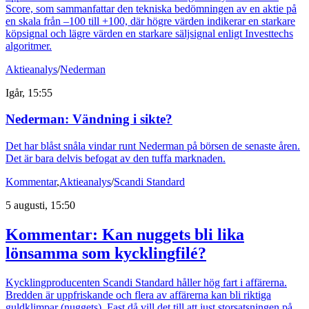
Score, som sammanfattar den tekniska bedömningen av en aktie på
en skala från –100 till +100, där högre värden indikerar en starkare
köpsignal och lägre värden en starkare säljsignal enligt Investtechs
algoritmer.
Aktieanalys
/
Nederman
Igår, 15:55
Nederman: Vändning i sikte?
Det har blåst snåla vindar runt Nederman på börsen de senaste åren.
Det är bara delvis befogat av den tuffa marknaden.
Kommentar
,
Aktieanalys
/
Scandi Standard
5 augusti, 15:50
Kommentar: Kan nuggets bli lika
lönsamma som kycklingfilé?
Kycklingproducenten Scandi Standard håller hög fart i affärerna.
Bredden är uppfriskande och flera av affärerna kan bli riktiga
guldklimpar (nuggets). Fast då vill det till att just storsatsningen på