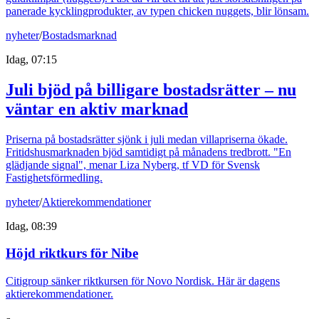
panerade kycklingprodukter, av typen chicken nuggets, blir lönsam.
nyheter
/
Bostadsmarknad
Idag, 07:15
Juli bjöd på billigare bostadsrätter – nu
väntar en aktiv marknad
Priserna på bostadsrätter sjönk i juli medan villapriserna ökade.
Fritidshusmarknaden bjöd samtidigt på månadens tredbrott. "En
glädjande signal", menar Liza Nyberg, tf VD för Svensk
Fastighetsförmedling.
nyheter
/
Aktierekommendationer
Idag, 08:39
Höjd riktkurs för Nibe
Citigroup sänker riktkursen för Novo Nordisk. Här är dagens
aktierekommendationer.