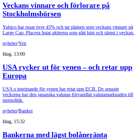
Veckans vinnare och förlorare på
Stockholmsbörsen
Yubico har rusat över 45% och tar platsen som veckans vinnare på
Large Cap. Placera listar aktierna som gått bäst och sämst i veckan.
nyheter
/
Yen
Idag, 13:00
USA rycker ut för yenen – och retar upp
Europa
USA:s ingripande för yenen har retat upp ECB. De senaste
veckorna har den japanska valutan förvandlat valutamarknaden till
storpolitik.
nyheter
/
Banker
Idag, 15:32
Bankerna med lägst bolåneränta