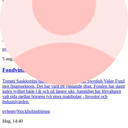
Igår, 14:51
Spiltan Småbolagsfond lyfte i juli – tar in
RaySearch
Efter en svagare utveckling hittills i år fick Spiltan Småbolagsfond
ett tydligt lyft i juli. Mips bidrog mest till uppgången, medan
RaySearch Laboratories är ett nytt innehav i fonden.
nyheter
/
Aktiefonder
5 augusti, 15:06
Fondvinnare med banktung portfölj
Tommi Saukkoriipi har styrt nästan halva SEB Swedish Value Fund
mot finanssektorn. Det har varit ett vinnande drag. Fonden har slagit
index tydligt både i år och på längre sikt. Samtidigt har förvaltaren
valt sida mellan börsens två stora maktbolag - Investor och
Industrivärden.
nyheter
/
Stockholmsbörsen
Idag, 14:40