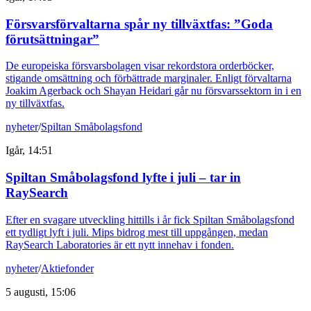
Försvarsförvaltarna spår ny tillväxtfas: ”Goda
förutsättningar”
De europeiska försvarsbolagen visar rekordstora orderböcker,
stigande omsättning och förbättrade marginaler. Enligt förvaltarna
Joakim Agerback och Shayan Heidari går nu försvarssektorn in i en
ny tillväxtfas.
nyheter
/
Spiltan Småbolagsfond
Igår, 14:51
Spiltan Småbolagsfond lyfte i juli – tar in
RaySearch
Efter en svagare utveckling hittills i år fick Spiltan Småbolagsfond
ett tydligt lyft i juli. Mips bidrog mest till uppgången, medan
RaySearch Laboratories är ett nytt innehav i fonden.
nyheter
/
Aktiefonder
5 augusti, 15:06