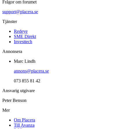
Frågor om forumet
support@placera.se
Tjänster
Redeye
SME Direkt
Investtech
Annonsera
Marc Lindh
annons@placera.se
073 855 81 42
Ansvarig utgivare
Peter Benson
Mer
Om Placera
Till Avanza