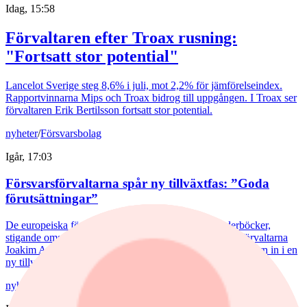
Idag, 15:58
Förvaltaren efter Troax rusning:
"Fortsatt stor potential"
Lancelot Sverige steg 8,6% i juli, mot 2,2% för jämförelseindex.
Rapportvinnarna Mips och Troax bidrog till uppgången. I Troax ser
förvaltaren Erik Bertilsson fortsatt stor potential.
nyheter
/
Försvarsbolag
Igår, 17:03
Försvarsförvaltarna spår ny tillväxtfas: ”Goda
förutsättningar”
De europeiska försvarsbolagen visar rekordstora orderböcker,
stigande omsättning och förbättrade marginaler. Enligt förvaltarna
Joakim Agerback och Shayan Heidari går nu försvarssektorn in i en
ny tillväxtfas.
nyheter
/
Spiltan Småbolagsfond