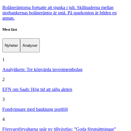
Bolåneräntorna fortsatte att sjunka i juli. Skillnaderna mellan
storbankernas bolåneräntor är små. På sparkonton är bilden en
annan.
Mest läst
Nyheter
Analyser
1
Analytikern: Tre köpvärda investmentbolag
2
EFN om Saab: Hög tid att sälja aktien
3
Fondvinnare med banktung portfölj
4
Försvarsförvaltarna spår ny tillväxtfas: ”Goda förutsättningar”