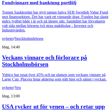
Fondvinnare med banktung portfölj
Tommi Saukkoriipi har styrt nästan halva SEB Swedish Value Fund
mot finanssektorn. Det har varit ett vinnande drag. Fonden har slagit
index tydligt både i år och på längre sikt. Samtidigt har förvaltaren
valt sida mellan börsens två stora maktbolag - Investor och
Industrivärden.
nyheter
/
Stockholmsbörsen
Idag, 14:40
Veckans vinnare och förlorare på
Stockholmsbörsen
Yubico har rusat över 45% och tar platsen som veckans vinnare på
Large Cap. Placera listar aktierna som gått bäst och sämst i veckan.
nyheter
/
Yen
Idag, 13:00
USA rycker ut för yenen – och retar upp