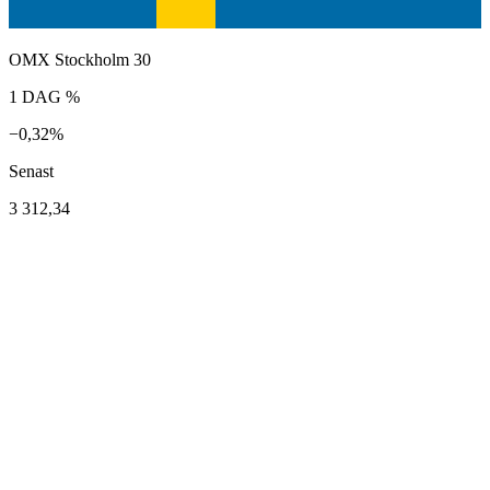
OMX Stockholm 30
1 DAG %
−0,32%
Senast
3 312,34