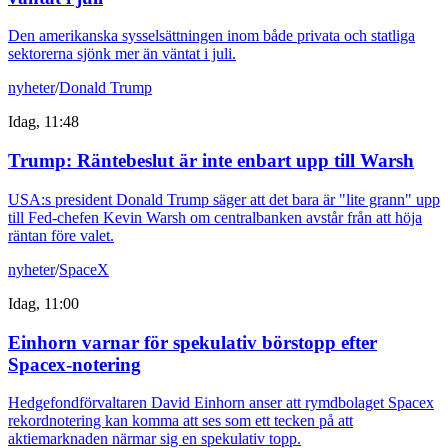
Den amerikanska sysselsättningen inom både privata och statliga
sektorerna sjönk mer än väntat i juli.
nyheter
/
Donald Trump
Idag, 11:48
Trump: Räntebeslut är inte enbart upp till Warsh
USA:s president Donald Trump säger att det bara är "lite grann" upp
till Fed-chefen Kevin Warsh om centralbanken avstår från att höja
räntan före valet.
nyheter
/
SpaceX
Idag, 11:00
Einhorn varnar för spekulativ börstopp efter
Spacex-notering
Hedgefondförvaltaren David Einhorn anser att rymdbolaget Spacex
rekordnotering kan komma att ses som ett tecken på att
aktiemarknaden närmar sig en spekulativ topp.