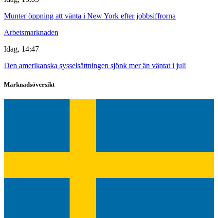
Munter öppning att vänta i New York efter jobbsiffrorna
Arbetsmarknaden
Idag, 14:47
Den amerikanska sysselsättningen sjönk mer än väntat i juli
Marknadsöversikt