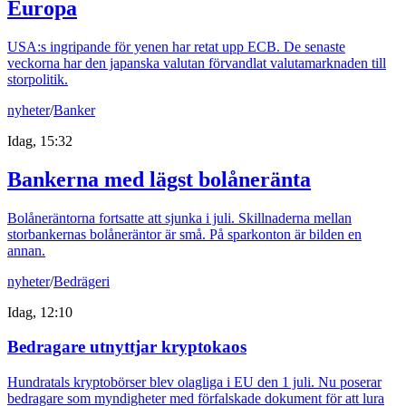
Europa
USA:s ingripande för yenen har retat upp ECB. De senaste
veckorna har den japanska valutan förvandlat valutamarknaden till
storpolitik.
nyheter
/
Banker
Idag, 15:32
Bankerna med lägst bolåneränta
Bolåneräntorna fortsatte att sjunka i juli. Skillnaderna mellan
storbankernas bolåneräntor är små. På sparkonton är bilden en
annan.
nyheter
/
Bedrägeri
Idag, 12:10
Bedragare utnyttjar kryptokaos
Hundratals kryptobörser blev olagliga i EU den 1 juli. Nu poserar
bedragare som myndigheter med förfalskade dokument för att lura