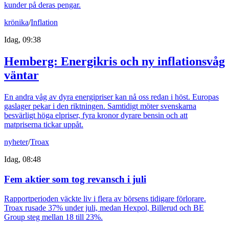
kunder på deras pengar.
krönika
/
Inflation
Idag, 09:38
Hemberg: Energikris och ny inflationsvåg
väntar
En andra våg av dyra energipriser kan nå oss redan i höst. Europas
gaslager pekar i den riktningen. Samtidigt möter svenskarna
besvärligt höga elpriser, fyra kronor dyrare bensin och att
matpriserna tickar uppåt.
nyheter
/
Troax
Idag, 08:48
Fem aktier som tog revansch i juli
Rapportperioden väckte liv i flera av börsens tidigare förlorare.
Troax rusade 37% under juli, medan Hexpol, Billerud och BE
Group steg mellan 18 till 23%.