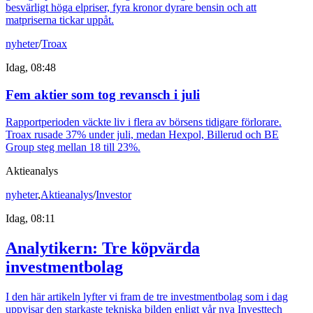
besvärligt höga elpriser, fyra kronor dyrare bensin och att
matpriserna tickar uppåt.
nyheter
/
Troax
Idag, 08:48
Fem aktier som tog revansch i juli
Rapportperioden väckte liv i flera av börsens tidigare förlorare.
Troax rusade 37% under juli, medan Hexpol, Billerud och BE
Group steg mellan 18 till 23%.
Aktieanalys
nyheter
,
Aktieanalys
/
Investor
Idag, 08:11
Analytikern: Tre köpvärda
investmentbolag
I den här artikeln lyfter vi fram de tre investmentbolag som i dag
uppvisar den starkaste tekniska bilden enligt vår nya Investtech