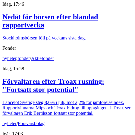
Idag, 17:46
Nedåt för börsen efter blandad
rapportvecka
Stockholmsbörsen föll på veckans sista dag.
Fonder
nyheter
,
fonder
/
Aktiefonder
Idag, 15:58
Förvaltaren efter Troax rusning:
"Fortsatt stor potential"
Lancelot Sverige steg 8,6% i juli, mot 2,2% för jämförelseindex.
Rapportvinnarna Mips och Troax bidrog till uppgången. I Troax ser
förvaltaren Erik Bertilsson fortsatt stor potential.
nyheter
/
Försvarsbolag
Igår, 17:03