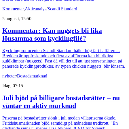
Kommentar
,
Aktieanalys
/
Scandi Standard
5 augusti, 15:50
Kommentar: Kan nuggets bli lika
lönsamma som kycklingfilé?
Kycklingproducenten Scandi Standard håller hög fart i affärerna.
Bredden är uppfriskande och flera av affärerna kan bli riktiga
guldklimpar (nuggets). Fast då vill det till att just storsatsningen på
panerade kycklingprodukter, av typen chicken nuggets, blir lönsam.
nyheter
/
Bostadsmarknad
Idag, 07:15
Juli bjöd på billigare bostadsrätter – nu
väntar en aktiv marknad
Priserna på bostadsrätter sjönk i juli medan villapriserna ökade.
Fritidshusmarknaden bjöd samtidigt på månadens tredbrott. "En
glädjande signal", menar Liza Nyberg, tf VD för Svensk