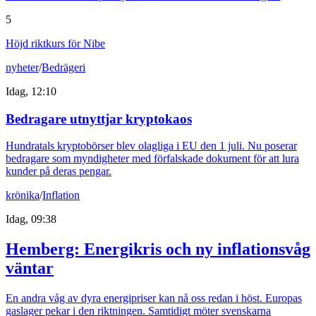
5
Höjd riktkurs för Nibe
nyheter
/
Bedrägeri
Idag, 12:10
Bedragare utnyttjar kryptokaos
Hundratals kryptobörser blev olagliga i EU den 1 juli. Nu poserar
bedragare som myndigheter med förfalskade dokument för att lura
kunder på deras pengar.
krönika
/
Inflation
Idag, 09:38
Hemberg: Energikris och ny inflationsvåg
väntar
En andra våg av dyra energipriser kan nå oss redan i höst. Europas
gaslager pekar i den riktningen. Samtidigt möter svenskarna