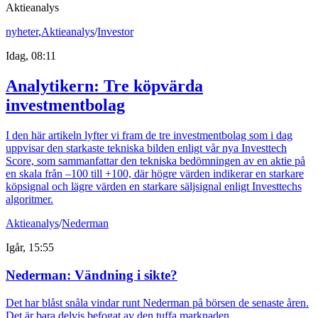
Aktieanalys
nyheter
,
Aktieanalys
/
Investor
Idag, 08:11
Analytikern: Tre köpvärda
investmentbolag
I den här artikeln lyfter vi fram de tre investmentbolag som i dag
uppvisar den starkaste tekniska bilden enligt vår nya Investtech
Score, som sammanfattar den tekniska bedömningen av en aktie på
en skala från –100 till +100, där högre värden indikerar en starkare
köpsignal och lägre värden en starkare säljsignal enligt Investtechs
algoritmer.
Aktieanalys
/
Nederman
Igår, 15:55
Nederman: Vändning i sikte?
Det har blåst snåla vindar runt Nederman på börsen de senaste åren.
Det är bara delvis befogat av den tuffa marknaden.